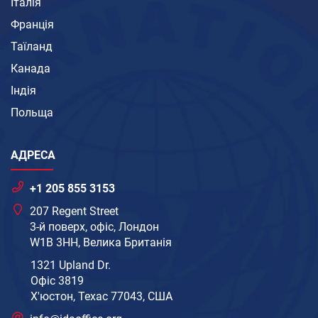
Італія
Франція
Таїланд
Канада
Індія
Польща
АДРЕСА
+1 205 855 3153
207 Regent Street
3-й поверх, офіс, Лондон
W1B 3HH, Велика Британія
1321 Upland Dr.
Офіс 3819
Х'юстон, Техас 77043, США