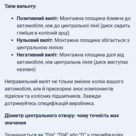
Типи вильоту:
Позитивний виліт:
Монтажна площина ближче до
автомобіля, ніж до центральної лінії (диск сидить
глибше в колісній арці)
Нульовий виліт:
Монтажна площина збігається з
центральною лінією
Негативний виліт:
Монтажна площина далі від
автомобіля, ніж центральна лінія (диск виступає
назовні)
Неправильний виліт не тільки змінює колію вашого
автомобіля, але й прискорює знос компонентів
підвіски та колісних підшипників. Завжди
дотримуйтесь специфікацій виробника.
Діаметр центрального отвору: чому точність має
значення
Зазначається як “Dia”, “DIA” або “D” у специфікаціях