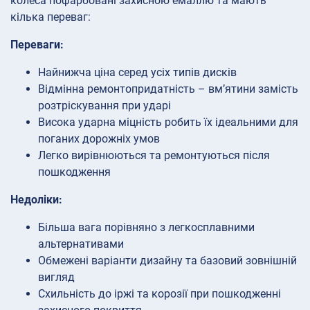
колеса пофарбовані захисною емаллю та мають
кілька переваг:
Переваги:
Найнижча ціна серед усіх типів дисків
Відмінна ремонтопридатність – вм’ятини замість
розтріскування при ударі
Висока ударна міцність робить їх ідеальними для
поганих дорожніх умов
Легко вирівнюються та ремонтуються після
пошкодження
Недоліки:
Більша вага порівняно з легкосплавними
альтернативами
Обмежені варіанти дизайну та базовий зовнішній
вигляд
Схильність до іржі та корозії при пошкодженні