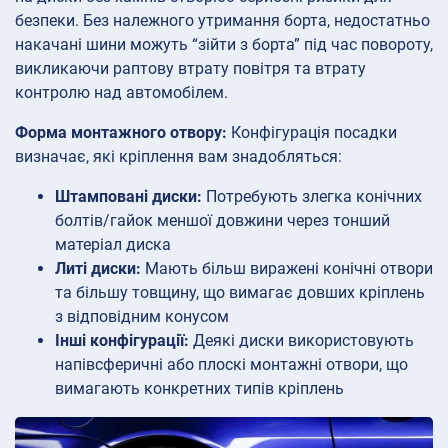
безпеки. Без належного утримання борта, недостатньо
накачані шини можуть “зійти з борта” під час повороту,
викликаючи раптову втрату повітря та втрату
контролю над автомобілем.
Форма монтажного отвору:
Конфігурація посадки
визначає, які кріплення вам знадобляться:
Штамповані диски:
Потребують злегка конічних
болтів/гайок меншої довжини через тонший
матеріал диска
Литі диски:
Мають більш виражені конічні отвори
та більшу товщину, що вимагає довших кріплень
з відповідним конусом
Інші конфігурації:
Деякі диски використовують
напівсферичні або плоскі монтажні отвори, що
вимагають конкретних типів кріплень