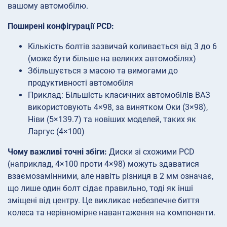
вашому автомобілю.
Поширені конфігурації PCD:
Кількість болтів зазвичай коливається від 3 до 6
(може бути більше на великих автомобілях)
Збільшується з масою та вимогами до
продуктивності автомобіля
Приклад: Більшість класичних автомобілів ВАЗ
використовують 4×98, за винятком Оки (3×98),
Ніви (5×139.7) та новіших моделей, таких як
Ларгус (4×100)
Чому важливі точні збіги:
Диски зі схожими PCD
(наприклад, 4×100 проти 4×98) можуть здаватися
взаємозамінними, але навіть різниця в 2 мм означає,
що лише один болт сідає правильно, тоді як інші
зміщені від центру. Це викликає небезпечне биття
колеса та нерівномірне навантаження на компоненти.