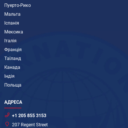
Пуерто-Рико
Мальта
Іспанія
Мексика
Італія
Франція
Таїланд
Канада
Індія
Польща
АДРЕСА
+1 205 855 3153
207 Regent Street