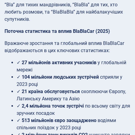
“Bla” для тихих мандрівників, “BlaBla” для тих, хто
любить розмови, та “BlaBlaBla” для найбалакучіших
супутників.
Поточна статистика та вплив BlaBlaCar (2025)
Вражаюче зростання та глобальний вплив BlaBlaCar
відображаються в цих ключових статистиках:
✓
27 мільйонів активних учасників
у глобальній
мережі
✓
104 мільйони людських зустрічей
сприяли у
2023 році
✓
21 країна обслуговується
охоплюючи Європу,
Латинську Америку та Азію
✓
2,4 мільйона точок зустрічі
по всьому світу для
зручних посадок
✓
513 мільйонів євро заощаджено
водіями
спільних поїздок у 2023 році
✓
2 мільйони тонн викидів CO2
уникнуто завдяки