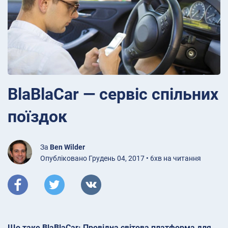
BlaBlaCar — сервіс спільних
поїздок
За
Ben Wilder
Опубліковано Грудень 04, 2017 • 6хв на читання
Що таке BlaBlaCar: Провідна світова платформа для