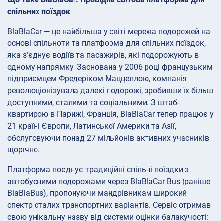
спільних поїздок
BlaBlaCar — це найбільша у світі мережа подорожей на
основі спільноти та платформа для спільних поїздок,
яка з’єднує водіїв та пасажирів, які подорожують в
одному напрямку. Заснована у 2006 році французьким
підприємцем Фредеріком Маццеллою, компанія
революціонізувала далекі подорожі, зробивши їх більш
доступними, сталими та соціальними. З штаб-
квартирою в Парижі, Франція, BlaBlaCar тепер працює у
21 країні Європи, Латинської Америки та Азії,
обслуговуючи понад 27 мільйонів активних учасників
щорічно.
Платформа поєднує традиційні спільні поїздки з
автобусними подорожами через BlaBlaCar Bus (раніше
BlaBlaBus), пропонуючи мандрівникам широкий
спектр сталих транспортних варіантів. Сервіс отримав
свою унікальну назву від системи оцінки балакучості: