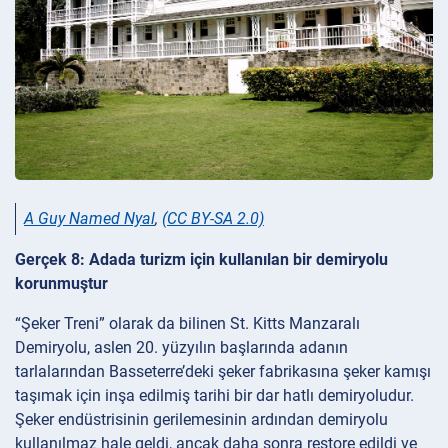
A Guy Named Nyal
,
(CC BY-SA 2.0)
Gerçek 8: Adada turizm için kullanılan bir demiryolu
korunmuştur
“Şeker Treni” olarak da bilinen St. Kitts Manzaralı
Demiryolu, aslen 20. yüzyılın başlarında adanın
tarlalarından Basseterre’deki şeker fabrikasına şeker kamışı
taşımak için inşa edilmiş tarihi bir dar hatlı demiryoludur.
Şeker endüstrisinin gerilemesinin ardından demiryolu
kullanılmaz hale geldi, ancak daha sonra restore edildi ve