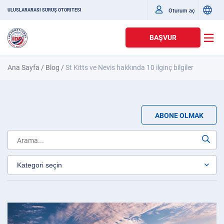
Oturum aç
ULUSLARARASI SÜRÜŞ OTORITESI
BAŞVUR
Ana Sayfa
/
Blog
/
St Kitts ve Nevis hakkında 10 ilginç bilgiler
ABONE OLMAK