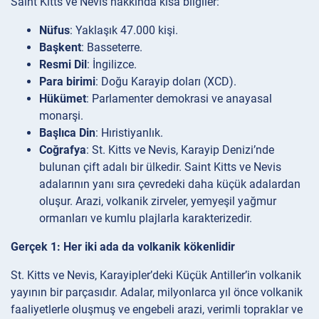
Saint Kitts ve Nevis hakkında kısa bilgiler:
Nüfus
: Yaklaşık 47.000 kişi.
Başkent
: Basseterre.
Resmi Dil
: İngilizce.
Para birimi
: Doğu Karayip doları (XCD).
Hükümet
: Parlamenter demokrasi ve anayasal
monarşi.
Başlıca Din
: Hıristiyanlık.
Coğrafya
: St. Kitts ve Nevis, Karayip Denizi’nde
bulunan çift adalı bir ülkedir. Saint Kitts ve Nevis
adalarının yanı sıra çevredeki daha küçük adalardan
oluşur. Arazi, volkanik zirveler, yemyeşil yağmur
ormanları ve kumlu plajlarla karakterizedir.
Gerçek 1: Her iki ada da volkanik kökenlidir
St. Kitts ve Nevis, Karayipler’deki Küçük Antiller’in volkanik
yayının bir parçasıdır. Adalar, milyonlarca yıl önce volkanik
faaliyetlerle oluşmuş ve engebeli arazi, verimli topraklar ve