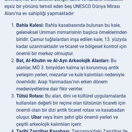
eşsiz bir yönünü temsil eden beş UNESCO Dünya Mirası
Alanı’na ev sahipliği yapmaktadır:
Bahla Kalesi:
Bahla kasabasında bulunan bu kale,
geleneksel Umman mimarisinin başlıca örneklerinden
biridir. Çamur tuğlalardan inşa edilen kale, 13. yüzyıla
kadar uzanmaktadır ve ticaret ve bölgesel kontrol için
önemli bir merkez olmuştur.
Bat, Al-Khutm ve Al-Ayn Arkeolojik Alanları:
Bu
alanlar, MÖ 3. binyıldan kalma iyi korunmuş antik
yerleşim yerleri, mezarlar ve kule kalıntıları nedeniyle
önemlidir. Arap Yarımadası’nın erken dönem
medeniyetlerine dair fikir verirler.
Tütsü Rotası:
Bu alan, dini ve kültürel uygulamalarda
kullanılan değerli bir reçine olan tütsünün ticareti için
önemli olan bir dizi antik ticaret rotası ve kasabadan
oluşur.
Ubar
veya İram şehri gibi önemli yerleri ve
çeşitli arkeolojik kalıntıları içerir.
Tarihi Zanzibar Kasabası:
Tanzanya’daki Zanzibar ile