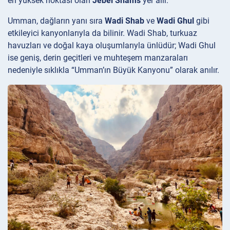
en yüksek noktası olan
Jebel Shams
yer alır.
Umman, dağların yanı sıra
Wadi Shab
ve
Wadi Ghul
gibi
etkileyici kanyonlarıyla da bilinir. Wadi Shab, turkuaz
havuzları ve doğal kaya oluşumlarıyla ünlüdür; Wadi Ghul
ise geniş, derin geçitleri ve muhteşem manzaraları
nedeniyle sıklıkla “Umman’ın Büyük Kanyonu” olarak anılır.