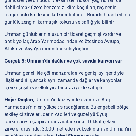
günlükleriyle ünlüdür. Mevsimsel muson yağmurları da
dahil olmak üzere benzersiz iklim koşulları, reçinenin
olağanüstü kalitesine katkıda bulunur. Burada hasat edilen
günlük, zengin, karmaşık kokusu ve saflığıyla bilinir.
Umman günlüklerinin uzun bir ticaret geçmişi vardır ve
antik yollar, Arap Yarımadası’ndan ve ötesinde Avrupa,
Afrika ve Asya’ya ihracatını kolaylaştırır.
Gerçek 5: Umman’da dağlar ve çok sayıda kanyon var
Umman genellikle çöl manzaraları ve geniş kıyı şeridiyle
ilişkilendirilir, ancak aynı zamanda dağlar ve kanyonlar
içeren çeşitli ve etkileyici bir araziye de sahiptir.
Hajar Dağları
, Umman’ın kuzeyinde uzanır ve Arap
Yarımadası’nın en yüksek sıradağlarıdır. Bu engebeli bölge,
etkileyici zirveleri, derin vadileri ve güzel yürüyüş
parkurlarıyla çarpıcı manzaralar sunar. Dikkat çeken
zirveler arasında, 3.000 metreden yüksek olan ve Umman’ın