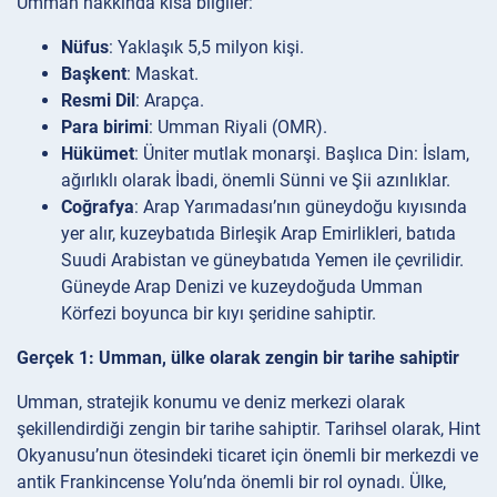
Umman hakkında kısa bilgiler:
Nüfus
: Yaklaşık 5,5 milyon kişi.
Başkent
: Maskat.
Resmi Dil
: Arapça.
Para birimi
: Umman Riyali (OMR).
Hükümet
: Üniter mutlak monarşi. Başlıca Din: İslam,
ağırlıklı olarak İbadi, önemli Sünni ve Şii azınlıklar.
Coğrafya
: Arap Yarımadası’nın güneydoğu kıyısında
yer alır, kuzeybatıda Birleşik Arap Emirlikleri, batıda
Suudi Arabistan ve güneybatıda Yemen ile çevrilidir.
Güneyde Arap Denizi ve kuzeydoğuda Umman
Körfezi boyunca bir kıyı şeridine sahiptir.
Gerçek 1: Umman, ülke olarak zengin bir tarihe sahiptir
Umman, stratejik konumu ve deniz merkezi olarak
şekillendirdiği zengin bir tarihe sahiptir. Tarihsel olarak, Hint
Okyanusu’nun ötesindeki ticaret için önemli bir merkezdi ve
antik Frankincense Yolu’nda önemli bir rol oynadı. Ülke,