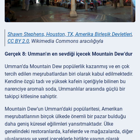
Shawn Stephens, Houston, TX, Amerika Birleşik Devletleri
,
CC BY 2.0
, Wikimedia Commons aracılığıyla
Gerçek 8: Umman’ın en sevdiği içecek Mountain Dew’dur
Umman’da Mountain Dew popülerlik kazanmış ve en çok
tercih edilen meşrubatlardan biri olarak kabul edilmektedir.
Kendine özgü tadı ve yüksek kafein içeriğiyle bilinen bu
narenciye aromalı soda, Ummanlılar arasında güçlü bir
takipçi kitlesine sahiptir.
Mountain Dew’un Umman’daki popülaritesi, Amerikan
meşrubatlarının birçok ülkede önemli bir pazar bulduğu
daha geniş küresel eğilimleri yansıtmaktadır. Ülke
genelindeki restoranlarda, kafelerde ve mağazalarda, diğer
uluslararası ve yerel içeceklerle birlikte yaygın olarak