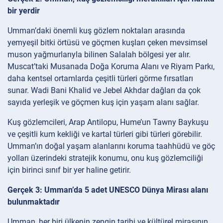
bir yerdir
Umman’daki önemli kuş gözlem noktaları arasında
yemyeşil bitki örtüsü ve göçmen kuşları çeken mevsimsel
muson yağmurlarıyla bilinen Salalah bölgesi yer alır.
Muscat’taki Musanada Doğa Koruma Alanı ve Riyam Parkı,
daha kentsel ortamlarda çeşitli türleri görme fırsatları
sunar. Wadi Bani Khalid ve Jebel Akhdar dağları da çok
sayıda yerleşik ve göçmen kuş için yaşam alanı sağlar.
Kuş gözlemcileri, Arap Antilopu, Hume’un Tawny Baykuşu
ve çeşitli kum kekliği ve kartal türleri gibi türleri görebilir.
Umman’ın doğal yaşam alanlarını koruma taahhüdü ve göç
yolları üzerindeki stratejik konumu, onu kuş gözlemciliği
için birinci sınıf bir yer haline getirir.
Gerçek 3: Umman’da 5 adet UNESCO Dünya Mirası alanı
bulunmaktadır
Umman, her biri ülkenin zengin tarihi ve kültürel mirasının