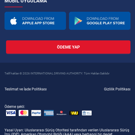
MOBIL UYGULAMA
ÖDEME YAP
Telif hakları © 2026 INTERNATIONAL DRIVING AUTHORITY. Tüm Hakları Saklıdır
Teslimat ve İade Politikası
Gizlilik Politikası
Ödeme şekli:
Yasal Uyarı
: Uluslararası Sürüş Otoritesi tarafından verilen Uluslararası Sürüş
İzni (IDP), Amerikan Otomobil Birliği (AAA) veya herhangi bir devlet