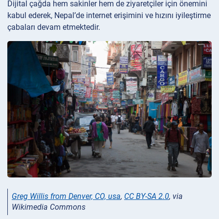
Dijital çağda hem sakinler hem de ziyaretçiler için önemini
kabul ederek, Nepal’de internet erişimini ve hızını iyileştirme
çabaları devam etmektedir.
Greg Willis from Denver, CO, usa
,
CC BY-SA 2.0
, via
Wikimedia Commons