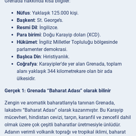
Grenada hakkında kısa bilgiler:
Nüfus
: Yaklaşık 125.000 kişi.
Başkent
: St. George’s.
Resmi Dil
: İngilizce.
Para birimi
: Doğu Karayip doları (XCD).
Hükümet
: İngiliz Milletler Topluluğu bölgesinde
parlamenter demokrasi.
Başlıca Din
: Hıristiyanlık.
Coğrafya
: Karayipler’de yer alan Grenada, toplam
alanı yaklaşık 344 kilometrekare olan bir ada
ülkesidir.
Gerçek 1: Grenada “Baharat Adası” olarak bilinir
Zengin ve aromatik baharatlarıyla tanınan Grenada,
lakabını “Baharat Adası” olarak kazanmıştır. Bu Karayip
mücevheri, hindistan cevizi, tarçın, karanfil ve zencefil dahil
olmak üzere çok çeşitli baharatlar üretmesiyle ünlüdür.
Adanın verimli volkanik toprağı ve tropikal iklimi, baharat