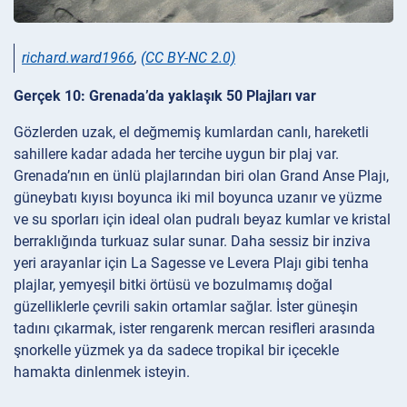
richard.ward1966
,
(CC BY-NC 2.0)
Gerçek 10: Grenada’da yaklaşık 50 Plajları var
Gözlerden uzak, el değmemiş kumlardan canlı, hareketli
sahillere kadar adada her tercihe uygun bir plaj var.
Grenada’nın en ünlü plajlarından biri olan Grand Anse Plajı,
güneybatı kıyısı boyunca iki mil boyunca uzanır ve yüzme
ve su sporları için ideal olan pudralı beyaz kumlar ve kristal
berraklığında turkuaz sular sunar. Daha sessiz bir inziva
yeri arayanlar için La Sagesse ve Levera Plajı gibi tenha
plajlar, yemyeşil bitki örtüsü ve bozulmamış doğal
güzelliklerle çevrili sakin ortamlar sağlar. İster güneşin
tadını çıkarmak, ister rengarenk mercan resifleri arasında
şnorkelle yüzmek ya da sadece tropikal bir içecekle
hamakta dinlenmek isteyin.