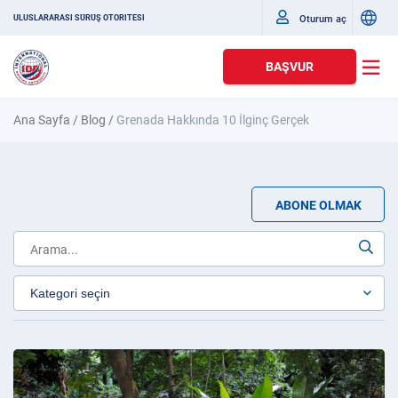
Oturum aç
ULUSLARARASI SÜRÜŞ OTORITESI
BAŞVUR
Ana Sayfa
/
Blog
/
Grenada Hakkında 10 İlginç Gerçek
ABONE OLMAK