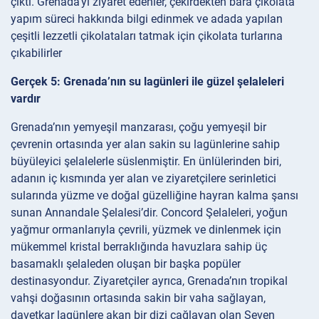
çıktı. Grenada’yı ziyaret edenler, çekirdekten bara çikolata
yapım süreci hakkında bilgi edinmek ve adada yapılan
çeşitli lezzetli çikolataları tatmak için çikolata turlarına
çıkabilirler
Gerçek 5: Grenada’nın su lagünleri ile güzel şelaleleri
vardır
Grenada’nın yemyeşil manzarası, çoğu yemyeşil bir
çevrenin ortasında yer alan sakin su lagünlerine sahip
büyüleyici şelalelerle süslenmiştir. En ünlülerinden biri,
adanın iç kısmında yer alan ve ziyaretçilere serinletici
sularında yüzme ve doğal güzelliğine hayran kalma şansı
sunan Annandale Şelalesi’dir. Concord Şelaleleri, yoğun
yağmur ormanlarıyla çevrili, yüzmek ve dinlenmek için
mükemmel kristal berraklığında havuzlara sahip üç
basamaklı şelaleden oluşan bir başka popüler
destinasyondur. Ziyaretçiler ayrıca, Grenada’nın tropikal
vahşi doğasının ortasında sakin bir vaha sağlayan,
davetkar lagünlere akan bir dizi çağlayan olan Seven