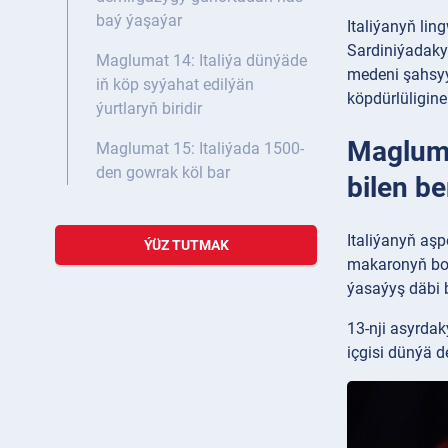
baý ýaşaýar
Italiýanyň lin
Sardiniýadaky 
Maglumat 14: Italiýa dünýäde
medeni şahsyýe
iň köp syýahat edilýän
köpdürlüligine
ýurtlaryň biridir
Maglumat
Maglumat 15: Italiýada 1500-
den gowrak köl bar
bilen be
Italiýanyň aşp
ÝÜZ TUTMAK
makaronyň bol
ýasaýyş däbi 
13-nji asyrdak
içgisi dünýä 