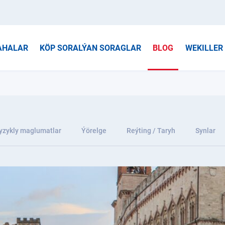
AHALAR
KÖP SORALÝAN SORAGLAR
BLOG
WEKILLER
yzykly maglumatlar
Ýörelge
Reýting / Taryh
Synlar