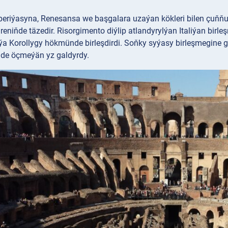
mperiýasyna, Renesansa we başgalara uzaýan kökleri bilen çuňňu
ireniňde täzedir. Risorgimento diýlip atlandyrylýan Italiýan birleş
liýa Korollygy hökmünde birleşdirdi. Soňky syýasy birleşmegine
de öçmeýän yz galdyrdy.