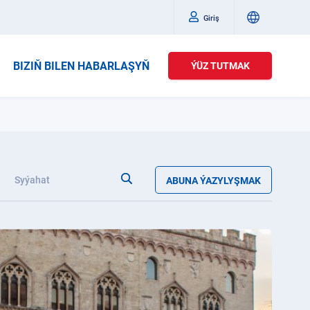
Giriş
BIZIŇ BILEN HABARLAŞYŇ
ÝÜZ TUTMAK
Syýahat
ABUNA ÝAZYLYŞMAK