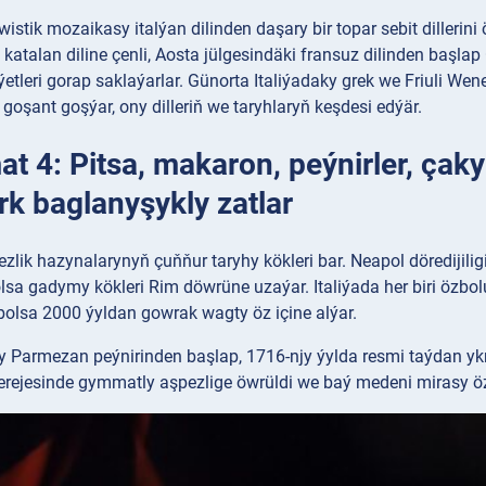
gwistik mozaikasy italýan dilinden daşary bir topar sebit dillerini
katalan diline çenli, Aosta jülgesindäki fransuz dilinden başlap 
tleri gorap saklaýarlar. Günorta Italiýadaky grek we Friuli Wenes
 goşant goşýar, ony dilleriň we taryhlaryň keşdesi edýär.
 4: Pitsa, makaron, peýnirler, çakyr
rk baglanyşykly zatlar
ezlik hazynalarynyň çuňňur taryhy kökleri bar. Neapol döredijilig
sa gadymy kökleri Rim döwrüne uzaýar. Italiýada her biri özbol
bolsa 2000 ýyldan gowrak wagty öz içine alýar.
y Parmezan peýnirinden başlap, 1716-njy ýylda resmi taýdan ykrar 
derejesinde gymmatly aşpezlige öwrüldi we baý medeni mirasy ö