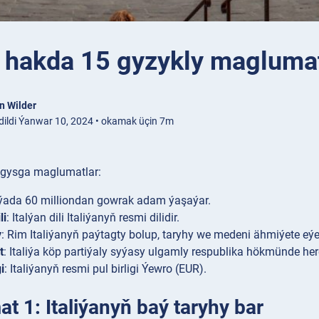
ýa hakda 15 gyzykly magluma
n Wilder
dildi Ýanwar 10, 2024 • okamak üçin 7m
a gysga maglumatlar:
liýada 60 milliondan gowrak adam ýaşaýar.
li
: Italýan dili Italiýanyň resmi dilidir.
y
: Rim Italiýanyň paýtagty bolup, taryhy we medeni ähmiýete eýe
t
: Italiýa köp partiýaly syýasy ulgamly respublika hökmünde her
i
: Italiýanyň resmi pul birligi Ýewro (EUR).
t 1: Italiýanyň baý taryhy bar