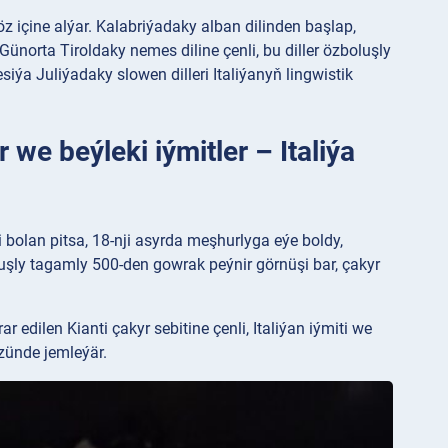
 öz içine alýar. Kalabriýadaky alban dilinden başlap,
Günorta Tiroldaky nemes diline çenli, bu diller özboluşly
iýa Juliýadaky slowen dilleri Italiýanyň lingwistik
 we beýleki iýmitler – Italiýa
i bolan pitsa, 18-nji asyrda meşhurlyga eýe boldy,
uşly tagamly 500-den gowrak peýnir görnüşi bar, çakyr
edilen Kianti çakyr sebitine çenli, Italiýan iýmiti we
zünde jemleýär.