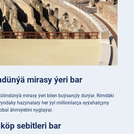
dünýä mirasy ýeri bar
tindünýä mirasy ýeri bilen buýsançly durýar. Rimdäki
yndaky hazynalary her ýyl millionlarça syýahatçyny
obal ähmiýetini nygtaýar.
 köp sebitleri bar