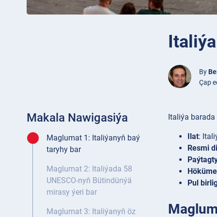
Itali
By
Be
Çap e
Makala Nawigasiýa
Italiýa barad
Ilat
: Ita
Maglumat 1: Italiýanyň baý
Resmi di
taryhy bar
Paýtagt
Maglumat 2: Italiýada 58
Höküme
UNESCO-nyň Bütindünýä
Pul birlig
mirasy ýeri bar
Magluma
Maglumat 3: Italiýanyň öz