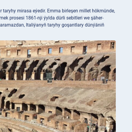
r taryhy mirasa eýedir. Emma birleşen millet hökmünde,
mek prosesi 1861-nji ýylda dürli sebitleri we şäher-
 garamazdan, Italiýanyň taryhy goşantlary dünýäniň