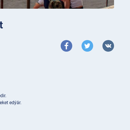
t
dir.
eket edýär.