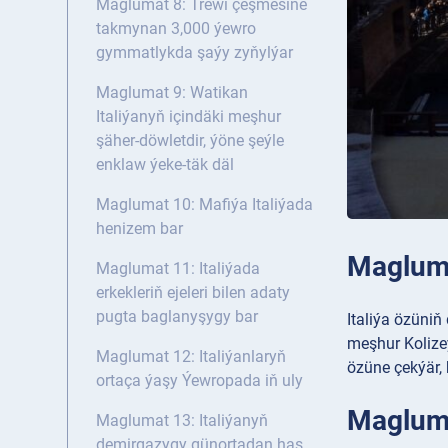
Maglumat 8: Trewi çeşmesine
takmynan 3,000 ýewro
gymmatlykda şaýy zyňylýar
Maglumat 9: Watikan
Italiýanyň içindäki meşhur
şäher-döwletdir, ýöne şeýle
enklaw ýeke-täk däl
Maglumat 10: Mafiýa Italiýada
henizem bar
Magluma
Maglumat 11: Italiýada
erkekleriň ejeleri bilen adaty
pugta baglanyşygy bar
Italiýa özüni
meşhur Kolize
Maglumat 12: Italiýanlaryň
özüne çekýär, 
ortaça ýaşy Ýewropada iň uly
Maglumat
Maglumat 13: Italiýanyň
demirgazygy günortadan has