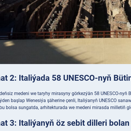
t 2: Italiýada 58 UNESCO-nyň Bütin
ň deňsiz medeni we taryhy mirasyny görkezýän 58 UNESCO-nyň Bü
ýden başlap Wenesiýa şäherine çenli, Italiýanyň UNESCO sanaw
bu bolsa sungatda, arhitekturada we medeni mirasda milletiň gl
 3: Italiýanyň öz sebit dilleri bolan