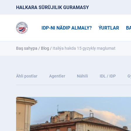
HALKARA SÜRÜJILIK GURAMASY
IDP-NI NÄDIP ALMALY?
ÝURTLAR
B
Baş sahypa
/
Blog
/
Italiýa hakda 15 gyzykly maglumat
Ähli postlar
Agentler
Nähili
IDL / IDP
G