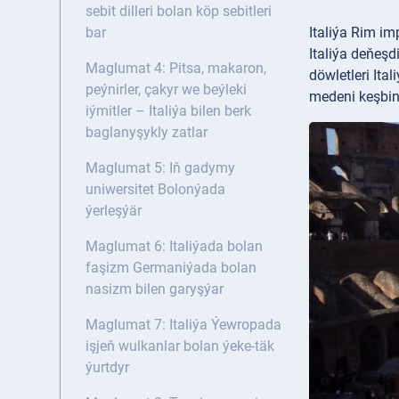
sebit dilleri bolan köp sebitleri
Italiýa Rim i
bar
Italiýa deňeşd
Maglumat 4: Pitsa, makaron,
döwletleri Ita
peýnirler, çakyr we beýleki
medeni keşbin
iýmitler – Italiýa bilen berk
baglanyşykly zatlar
Maglumat 5: Iň gadymy
uniwersitet Bolonýada
ýerleşýär
Maglumat 6: Italiýada bolan
faşizm Germaniýada bolan
nasizm bilen garyşýar
Maglumat 7: Italiýa Ýewropada
işjeň wulkanlar bolan ýeke-täk
ýurtdyr