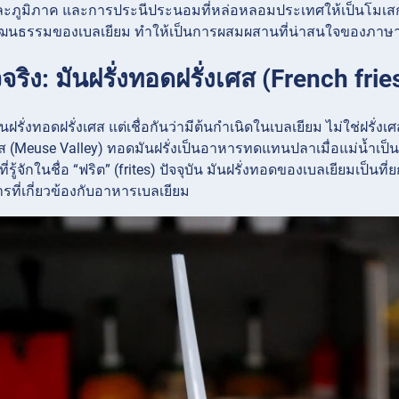
ละภูมิภาค และการประนีประนอมที่หล่อหลอมประเทศให้เป็นโมเส
นธรรมของเบลเยียม ทำให้เป็นการผสมผสานที่น่าสนใจของภาษา
จจริง: มันฝรั่งทอดฝรั่งเศส (French fr
มันฝรั่งทอดฝรั่งเศส แต่เชื่อกันว่ามีต้นกำเนิดในเบลเยียม ไม่ใช่ฝ
ูส (Meuse Valley) ทอดมันฝรั่งเป็นอาหารทดแทนปลาเมื่อแม่น้ำเป
็นที่รู้จักในชื่อ “ฟริต” (frites) ปัจจุบัน มันฝรั่งทอดของเบลเยียมเ
ที่เกี่ยวข้องกับอาหารเบลเยียม