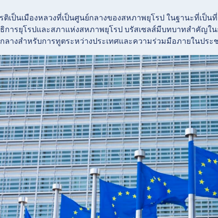
ียรติเป็นเมืองหลวงที่เป็นศูนย์กลางของสหภาพยุโรป ในฐานะที่เป
ธิการยุโรปและสภาแห่งสหภาพยุโรป บรัสเซลส์มีบทบาทสำคัญ
ศูนย์กลางสำหรับการทูตระหว่างประเทศและความร่วมมือภายในประ