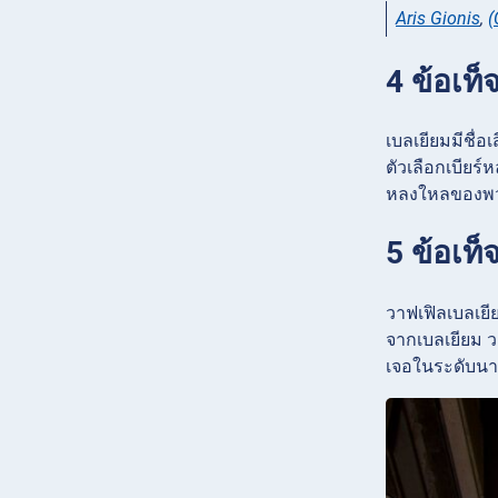
Aris Gionis
,
(
4 ข้อเท็
เบลเยียมมีชื่อ
ตัวเลือกเบียร
หลงใหลของพวก
5 ข้อเท็
วาฟเฟิลเบลเยี
จากเบลเยียม วา
เจอในระดับนาน