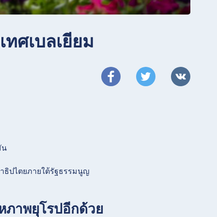
ระเทศเบลเยียม
ัน
ธิปไตยภายใต้รัฐธรรมนูญ
สหภาพยุโรปอีกด้วย