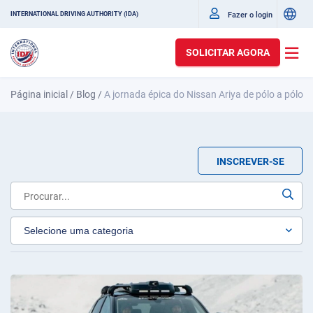
Fazer o login
INTERNATIONAL DRIVING AUTHORITY (IDA)
SOLICITAR AGORA
Página inicial
/
Blog
/
A jornada épica do Nissan Ariya de pólo a pólo
INSCREVER-SE