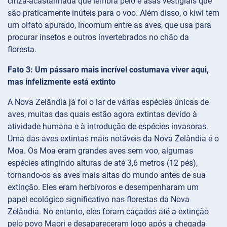
cinza-acastanhada que lembra pelo e asas vestigiais que
são praticamente inúteis para o voo. Além disso, o kiwi tem
um olfato apurado, incomum entre as aves, que usa para
procurar insetos e outros invertebrados no chão da
floresta.
Fato 3: Um pássaro mais incrível costumava viver aqui,
mas infelizmente está extinto
A Nova Zelândia já foi o lar de várias espécies únicas de
aves, muitas das quais estão agora extintas devido à
atividade humana e à introdução de espécies invasoras.
Uma das aves extintas mais notáveis da Nova Zelândia é o
Moa. Os Moa eram grandes aves sem voo, algumas
espécies atingindo alturas de até 3,6 metros (12 pés),
tornando-os as aves mais altas do mundo antes de sua
extinção. Eles eram herbívoros e desempenharam um
papel ecológico significativo nas florestas da Nova
Zelândia. No entanto, eles foram caçados até a extinção
pelo povo Maori e desapareceram logo após a chegada