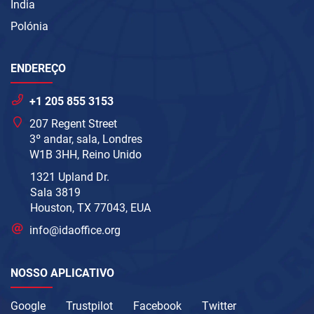
Índia
Polónia
ENDEREÇO
+1 205 855 3153
207 Regent Street
3º andar, sala, Londres
W1B 3HH, Reino Unido
1321 Upland Dr.
Sala 3819
Houston, TX 77043, EUA
info@idaoffice.org
NOSSO APLICATIVO
Google
Trustpilot
Facebook
Twitter