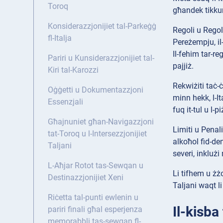
Toroq
għandek tikku
Konsiderazzjonijiet tal-Parkeġġ
Regoli u Rego
fl-Italja
Pereżempju, il-
Il-fehim tar-re
Pariri u Kunsiderazzjonijiet tal-
pajjiż.
Kiri tal-Karozzi
Rekwiżiti
taċ-ċ
Oġġetti u Dokumentazzjoni
minn hekk, l-It
Essenzjali
fuq it-tul u l-p
Għajnuniet għan-Navigazzjoni
Limiti u Penali
tat-Toroq u l-Intersezzjonijiet
alkoħol fid-dem
Taljani
severi, inklużi
L-Aħjar Rotot tas-Sewqan u
Li tifhem u żż
Destinazzjonijiet Xeni
Taljani waqt li
Riċetta tal-punti ewlenin u
Il-kisba
pariri finali għal esperjenza
memorabbli tas-sewqan fl-