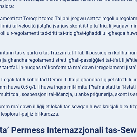
nsidra:
lamenti
tat-Toroq: It-toroq Taljani jsegwu sett ta’ regoli u regolam
limiti tal-veloċità jistgħu jvarjaw skont it-tip ta’ triq, li jvarja
goli u r-regolamenti tad-dritt tat-triq għat-tgħaddi u l-għaqda huwa
inturin tas-sigurtà u tat-Trażżin tat-Tfal: Il-passiġġieri kollha hu
alja għandha regolamenti stretti għall-passiġġieri tat-tfal, li jeħti
iż tat-tfal. In-nuqqas ta’ konformità ma’ dawn ir-regolamenti jista’ ji
Legali tal-Alkoħol tad-Demm: L-Italja għandha liġijiet stretti li ji
m huwa 0.5 g/l, li huwa inqas mil-limitu f’ħafna stati ta ‘l-Istati
 multi tqal, sospensjoni tal-liċenzja, u anke priġunerija, skont is-se
omm ma’ dawn il-liġijiet lokali tas-sewqan huwa kruċjali biex tiż
 tesplora l-pajjiż bil-karozza.
 ta’ Permess Internazzjonali tas-Se