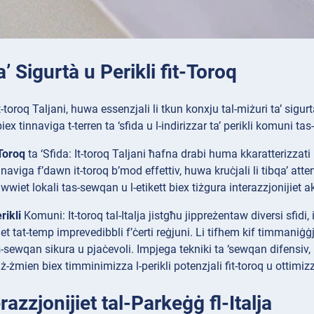
a’ Sigurtà u Perikli fit-Toroq
-toroq Taljani, huwa essenzjali li tkun konxju tal-miżuri ta’ sigurt
x tinnaviga t-terren ta ‘sfida u l-indirizzar ta’ perikli komuni tas-
Toroq
ta ‘Sfida: It-toroq Taljani ħafna drabi huma kkaratterizzati m
nnaviga f’dawn it-toroq b’mod effettiv, huwa kruċjali li tibqa’ att
wiet lokali tas-sewqan u l-etikett biex tiżgura interazzjonijiet 
rikli
Komuni: It-toroq tal-Italja jistgħu jippreżentaw diversi sfidi,
iet tat-temp imprevedibbli f’ċerti reġjuni. Li tifhem kif timmaniġ
-sewqan sikura u pjaċevoli. Impjega tekniki ta ‘sewqan difensiv, 
ż-żmien biex timminimizza l-perikli potenzjali fit-toroq u ottimiz
azzjonijiet tal-Parkeġġ fl-Italja