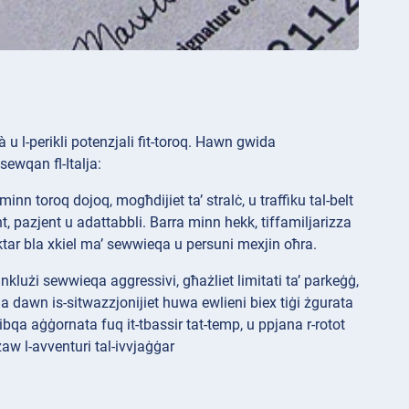
à u l-perikli potenzjali fit-toroq. Hawn gwida
sewqan fl-Italja:
inn toroq dojoq, mogħdijiet ta’ stralċ, u traffiku tal-belt
ent, pazjent u adattabbli. Barra minn hekk, tiffamiljarizza
aktar bla xkiel ma’ sewwieqa u persuni mexjin oħra.
 inklużi sewwieqa aggressivi, għażliet limitati ta’ parkeġġ,
ġja dawn is-sitwazzjonijiet huwa ewlieni biex tiġi żgurata
ibqa aġġornata fuq it-tbassir tat-temp, u ppjana r-rotot
zaw l-avventuri tal-ivvjaġġar