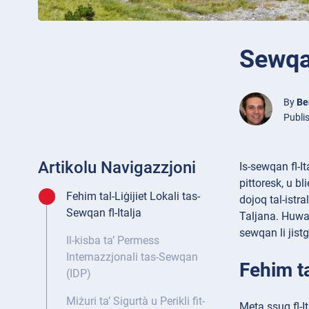
Sewqa
By
Be
Publi
Artikolu Navigazzjoni
Is-sewqan fl-It
pittoresk, u bl
Fehim tal-Liġijiet Lokali tas-
dojoq tal-istra
Sewqan fl-Italja
Taljana. Huwa 
sewqan li jistg
Il-kisba ta’ Permess
Internazzjonali tas-Sewqan
Fehim ta
(IDP)
Miżuri ta’ Sigurtà u Perikli fit-
Meta ssuq fl-It