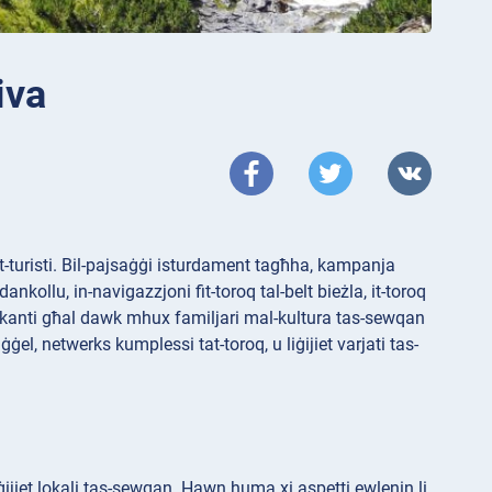
iva
ħat-turisti. Bil-pajsaġġi isturdament tagħha, kampanja
dankollu, in-navigazzjoni fit-toroq tal-belt bieżla, it-toroq
sinifikanti għal dawk mhux familjari mal-kultura tas-sewqan
el, netwerks kumplessi tat-toroq, u liġijiet varjati tas-
liġijiet lokali tas-sewqan. Hawn huma xi aspetti ewlenin li