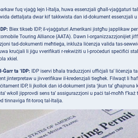
kaw fuq vjaġġ lejn l-Italja, huwa essenzjali għall-vjaġġaturi tal-
ida dettaljata dwar kif takkwista dan id-dokument essenzjali u s-
IDP:
Biex tikseb IDP, il-vjaġġaturi Amerikani jistgħu japplikaw p
omobile Touring Alliance (AATA). Dawn l-organizzazzjonijiet jiffa
joni tad-dokumenti meħtieġa, inkluża liċenzja valida tas-sewwieq t
wa kruċjali li jiġu vverifikati r-rekwiżiti u l-proċeduri speċifiċi sta
la xkiel.
-Ġarr ta ‘IDP:
IDP iservi bħala traduzzjoni uffiċjali ta’ liċenzja tas
nt jinterpretaw u jivverifikaw il-kredenzjali tiegħek. Filwaqt li ħaf
ċitament IDP, li jkollok dan id-dokument jista ‘jkun ta’ għajnuna kbi
ista’ wkoll jipprovdi sens ta’ assigurazzjoni u paċi tal-moħħ f’ka
d tinnaviga fit-toroq tal-Italja.