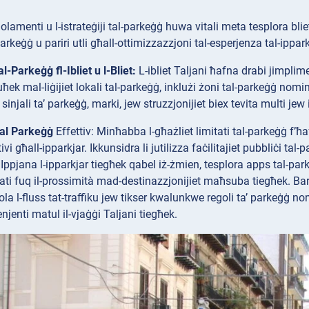
golamenti u l-istrateġiji tal-parkeġġ huwa vitali meta tesplora blie
rkeġġ u pariri utli għall-ottimizzazzjoni tal-esperjenza tal-ippark
al-Parkeġġ fl-Ibliet u l-Bliet:
L-ibliet Taljani ħafna drabi jimplime
ħek mal-liġijiet lokali tal-parkeġġ, inklużi żoni tal-parkeġġ nomina
injali ta’ parkeġġ, marki, jew struzzjonijiet biex tevita multi jew
al Parkeġġ
Effettiv: Minħabba l-għażliet limitati tal-parkeġġ f’ħaf
tivi għall-ipparkjar. Ikkunsidra li jutilizza faċilitajiet pubbliċi tal-
ppjana l-ipparkjar tiegħek qabel iż-żmien, tesplora apps tal-parkeġ
ti fuq il-prossimità mad-destinazzjonijiet maħsuba tiegħek. Barra 
akola l-fluss tat-traffiku jew tikser kwalunkwe regoli ta’ parkeġġ 
njenti matul il-vjaġġi Taljani tiegħek.