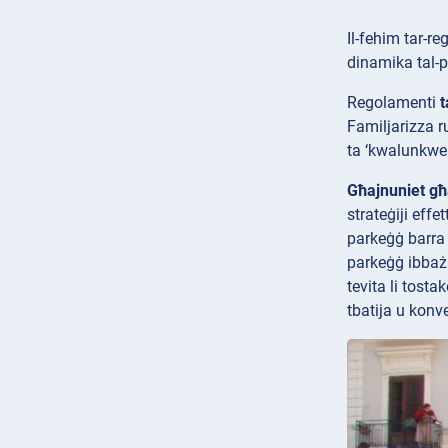
Il-fehim tar-re
dinamika tal-pa
Regolamenti
t
Familjarizza ru
ta ‘kwalunkwe s
Għajnuniet għ
strateġiji effet
parkeġġ barra I
parkeġġ ibbaża
tevita li tost
tbatija u konve