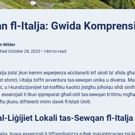
n fl-Italja: Gwida Komprens
n Wilder
shed October 28, 2023 • 14m to read
alja jista’ jkun kemm esperjenza eċċilaranti kif ukoll ta’ sfida g
iet storiċi, l-Italja toffri avventura tas-sewqan unika u diversa. Ma
lċ, u l-kundizzjonijiet tat-traffiku kaotiċi jistgħu joħolqu sfidi 
essenzjali li tkun ippreparat għall-istil tas-sewqan b’ritmu mgħaġġ
ħu jkunu differenti minn dawk fl-Istati Uniti.
l-Liġijiet Lokali tas-Sewqan fl-Italja
alja, huwa essenzjali li tiffamiljarizza ruħek mal-intricacies tal-