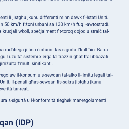
enti li jistgħu jkunu differenti minn dawk fl-Istati Uniti.
w minn 50 km/h f’żoni urbani sa 130 km/h fuq l-awtostradi.
 kruċjali wkoll, speċjalment fit-toroq dojoq u stralċ tal-
ma meħtieġa jilbsu ċinturini tas-sigurtà f’kull ħin. Barra
eġu l-użu ta’ sistemi xierqa ta’ trażżin għat-tfal ibbażati
rriżulta f’multi sinifikanti.
rregolaw il-konsum u s-sewqan tal-alko Il-limitu legali tal-
 Uniti. Il-penali għas-sewqan fis-sakra jistgħu jkunu
verità tar-reat.
gura s-sigurtà u l-konformità tiegħek mar-regolamenti
wqan (IDP)