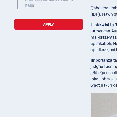
Italja
Qabel ma jimbar
(IDP). Hawn gw
L-akkwist ta ‘
APPLY
l-American Aut
mal-preżentazz
applikabbli. Hu
applikazzjoni b
Importanza tal
jistgħu faċilme
jeħtieġux espli
lokali oħra. J
waqt li tkun qe