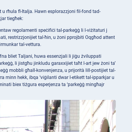
t u rħula fl-Italja. Hawn esplorazzjoni fil-fond tad-
jar tiegħek:
ntaw regolamenti speċifiċi tal-parkeġġ li l-viżitaturi j
ti, restrizzjonijiet tal-ħin, u żoni pprojbiti Oqgħod attent
 irmunkar tal-vettura.
na bliet Taljani, huwa essenzjali li jiġu żviluppati
parkeġġ, li jistgħu jinkludu garaxxijiet taħt l-art jew żoni ta’
ġ mobbli għall-konvenjenza, u prijorità lill-postijiet tal-
minn hekk, ibqa ‘viġilanti dwar l-etikett tal-ipparkjar u
nominati biex tiżgura esperjenza ta ‘parkeġġ mingħajr