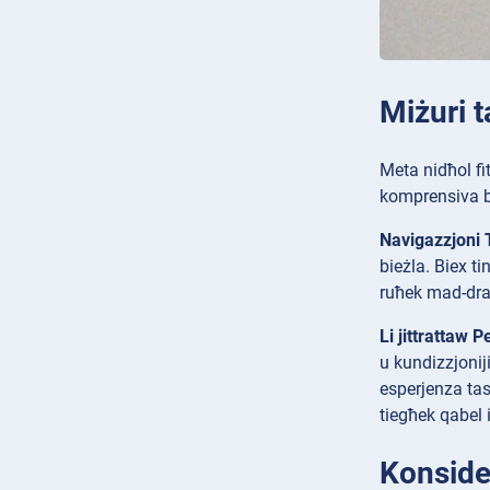
Miżuri t
Meta nidħol fit
komprensiva bie
Navigazzjoni 
bieżla. Biex ti
ruħek mad-draw
Li jittrattaw Pe
u kundizzjonij
esperjenza tas
tiegħek qabel i
Konsider