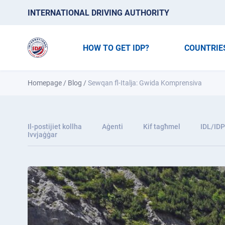
INTERNATIONAL DRIVING AUTHORITY
HOW TO GET IDP?
COUNTRIE
Homepage
/
Blog
/
Sewqan fl-Italja: Gwida Komprensiva
Il-postijiet kollha
Aġenti
Kif tagħmel
IDL/IDP
Ivvjaġġar