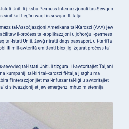
Istati Uniti li jiksbu Permess
Internazzjonali tas-Sewqan
sinifikat tiegħu waqt is-sewqan fl-Italja:
ermezz tal-Assoċjazzjoni Amerikana tal-Karozzi (AAA) jew
ċilitaw il-proċess tal-applikazzjoni u joħorġu l-permess
al-Istati Uniti, żewġ ritratti daqs passaport, u t-tariffa
bbiliti mill-awtorità emittenti biex jiġi żgurat proċess ta’
-sewwieq tal-Istati Uniti, li tiżgura li l-awtoritajiet Taljani
na kumpaniji tal-kiri tal-karozzi fl-Italja jistgħu ma
ra f’interazzjonijiet mal-infurzar tal-liġi u awtoritajiet
ż ta’ xi sitwazzjonijiet jew emerġenzi mhux mistennija