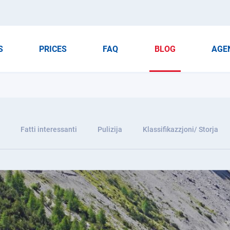
S
PRICES
FAQ
BLOG
AGE
Fatti interessanti
Pulizija
Klassifikazzjoni/ Storja