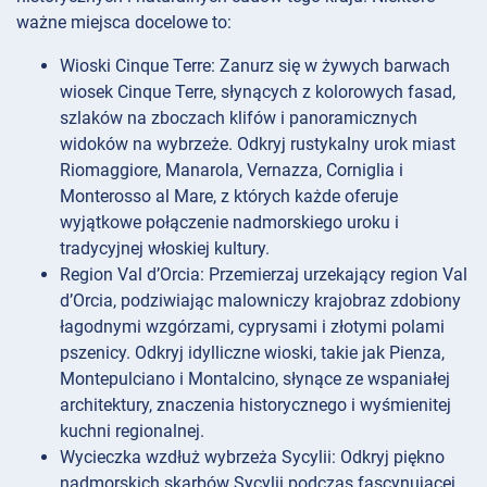
ważne miejsca docelowe to:
Wioski Cinque Terre: Zanurz się w żywych barwach
wiosek Cinque Terre, słynących z kolorowych fasad,
szlaków na zboczach klifów i panoramicznych
widoków na wybrzeże. Odkryj rustykalny urok miast
Riomaggiore, Manarola, Vernazza, Corniglia i
Monterosso al Mare, z których każde oferuje
wyjątkowe połączenie nadmorskiego uroku i
tradycyjnej włoskiej kultury.
Region Val d’Orcia: Przemierzaj urzekający region Val
d’Orcia, podziwiając malowniczy krajobraz zdobiony
łagodnymi wzgórzami, cyprysami i złotymi polami
pszenicy. Odkryj idylliczne wioski, takie jak Pienza,
Montepulciano i Montalcino, słynące ze wspaniałej
architektury, znaczenia historycznego i wyśmienitej
kuchni regionalnej.
Wycieczka wzdłuż wybrzeża Sycylii: Odkryj piękno
nadmorskich skarbów Sycylii podczas fascynującej