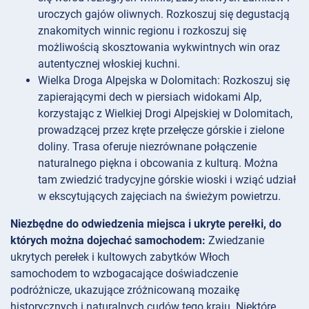
uroczych gajów oliwnych. Rozkoszuj się degustacją
znakomitych winnic regionu i rozkoszuj się
możliwością skosztowania wykwintnych win oraz
autentycznej włoskiej kuchni.
Wielka Droga Alpejska w Dolomitach: Rozkoszuj się
zapierającymi dech w piersiach widokami Alp,
korzystając z Wielkiej Drogi Alpejskiej w Dolomitach,
prowadzącej przez kręte przełęcze górskie i zielone
doliny. Trasa oferuje niezrównane połączenie
naturalnego piękna i obcowania z kulturą. Można
tam zwiedzić tradycyjne górskie wioski i wziąć udział
w ekscytujących zajęciach na świeżym powietrzu.
Niezbędne do odwiedzenia miejsca i ukryte perełki, do
których można dojechać samochodem:
Zwiedzanie
ukrytych perełek i kultowych zabytków Włoch
samochodem to wzbogacające doświadczenie
podróżnicze, ukazujące zróżnicowaną mozaikę
historycznych i naturalnych cudów tego kraju. Niektóre