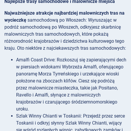
Najlepsze trasy samochodowe i malownicze miejsca
Najważniejsze atrakcje najbardziej malowniczych tras na
wycieczkę
samochodową po Włoszech: Wyruszając w
podróż samochodową po Włoszech, odkryjesz skarbnicę
malowniczych tras samochodowych, które pokażą
różnorodność krajobrazów i dziedzictwa kulturowego tego
kraju. Oto niektóre z najciekawszych tras samochodowych:
Amalfi Coast Drive: Rozkoszuj się zapierającymi dech
w piersiach widokami Wybrzeża Amalfi, oferującego
panoramę Morza Tyrreńskiego i urzekające wioski
położone na zboczach klifów. Ciesz się podróżą
przez malownicze miasteczka, takie jak Positano,
Ravello i Amalfi, słynące z malowniczych
krajobrazów i czarującego śródziemnomorskiego
uroku.
Szlak Winny Chianti w Toskanii: Przejedź przez serce
Toskanii i odkryj słynny Szlak Winny Chianti, wijący
się wśród rozległych winnic, zabytkowych zamków i