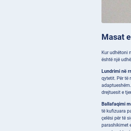
Masat e
Kur udhëtoni n
është një udhë
Lundrimi në r
qytetit. Për t
adaptueshëm. P
drejtuesit e t
Ballafaqimi m
të kufizuara p
çelësi për të 
parashikimet e