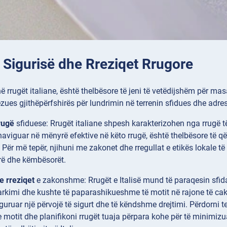
 Sigurisë dhe Rreziqet Rrugore
ë rrugët italiane, është thelbësore të jeni të vetëdijshëm për ma
zues gjithëpërfshirës për lundrimin në terrenin sfidues dhe adresi
rugë
sfiduese: Rrugët italiane shpesh karakterizohen nga rrugë t
ë naviguar në mënyrë efektive në këto rrugë, është thelbësore t
ër më tepër, njihuni me zakonet dhe rregullat e etikës lokale të
jerë dhe këmbësorët.
e rreziqet
e zakonshme: Rrugët e Italisë mund të paraqesin sfid
arkimi dhe kushte të paparashikueshme të motit në rajone të caktua
siguruar një përvojë të sigurt dhe të këndshme drejtimi. Përdorni t
 motit dhe planifikoni rrugët tuaja përpara kohe për të minimiz