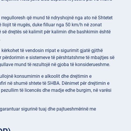
he rregulloresh që mund të ndryshojnë nga ato në Shtetet
llojit të rrugës, duke filluar nga 50 km/h në zonat
ë së drejtës së kalimit për kalimin dhe bashkimin është
.
 kërkohet të vendosin rripat e sigurimit gjatë gjithë
uar përdorimin e sistemeve të përshtatshme të mbajtjes së
gullave mund të rezultojë në gjoba të konsiderueshme.
rregullojnë konsumimin e alkoolit dhe drejtimin e
 kufiri në shumë shtete të SHBA. Dënimet për drejtimin e
, pezullim të licencës dhe madje edhe burgim, në varësi
të garantuar sigurinë tuaj dhe pajtueshmërinë me