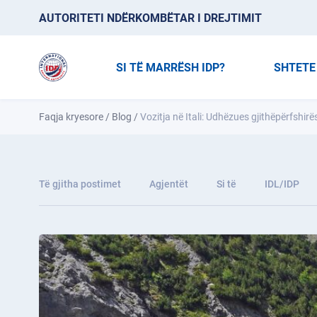
AUTORITETI NDËRKOMBËTAR I DREJTIMIT
SI TË MARRËSH IDP?
SHTETE
Faqja kryesore
/
Blog
/
Vozitja në Itali: Udhëzues gjithëpërfshirë
Të gjitha postimet
Agjentët
Si të
IDL/IDP