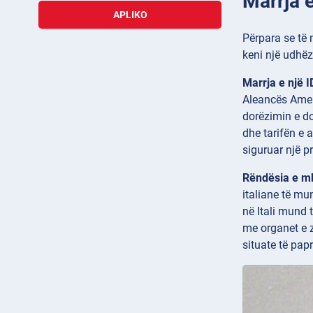
Marrja 
APLIKO
Përpara se të 
keni një udhëzu
Marrja e një I
Aleancës Ameri
dorëzimin e do
dhe tarifën e 
siguruar një pr
Rëndësia e mb
italiane të mu
në Itali mund
me organet e zb
situate të papr