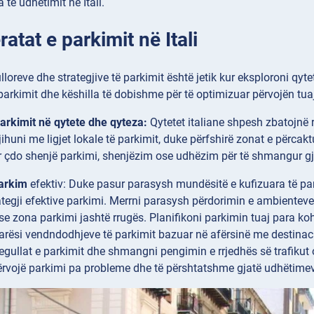
 të udhëtimit në Itali.
atat e parkimit në Itali
lloreve dhe strategjive të parkimit është jetik kur eksploroni qytet
arkimit dhe këshilla të dobishme për të optimizuar përvojën tuaj
arkimit në qytete dhe qyteza:
Qytetet italiane shpesh zbatojnë rr
huni me ligjet lokale të parkimit, duke përfshirë zonat e përcakt
r çdo shenjë parkimi, shenjëzim ose udhëzim për të shmangur gj
parkim
efektiv: Duke pasur parasysh mundësitë e kufizuara të par
ategji efektive parkimi. Merrni parasysh përdorimin e ambienteve 
e zona parkimi jashtë rrugës. Planifikoni parkimin tuaj para kohe
arësi vendndodhjeve të parkimit bazuar në afërsinë me destinacio
regullat e parkimit dhe shmangni pengimin e rrjedhës së trafikut o
ërvojë parkimi pa probleme dhe të përshtatshme gjatë udhëtimeve