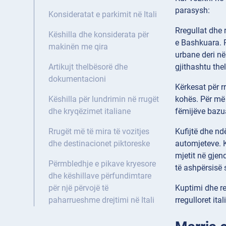
parasysh:
Konsideratat e parkimit në Itali
Rregullat dhe r
Këshilla dhe konsiderata për
e Bashkuara. P
makinën me qira
urbane deri në
gjithashtu the
Artikujt thelbësorë dhe
dokumentacioni
Kërkesat për
r
kohës. Për më 
Këshilla për lundrimin në rrugët
fëmijëve bazua
dhe kryqëzimet italiane
Kufijtë dhe n
Rrugët më të mira të vozitjes
automjeteve. Ku
dhe destinacionet piktoreske
mjetit në gjen
Përmbledhje e pikave kryesore
të ashpërsisë 
dhe këshillave përfundimtare
Kuptimi dhe re
për një përvojë të
rregulloret it
paharrueshme drejtimi në Itali