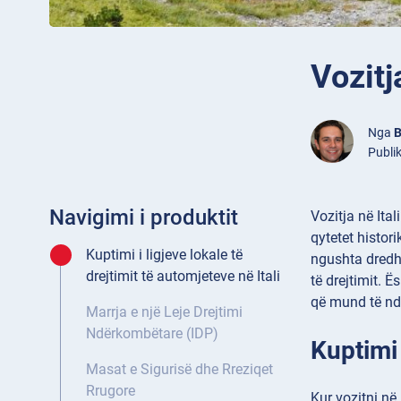
Vozitj
Nga
B
Publik
Navigimi i produktit
Vozitja në Ita
qytetet histori
Kuptimi i ligjeve lokale të
ngushta dredha
drejtimit të automjeteve në Itali
të drejtimit. Ë
që mund të nd
Marrja e një Leje Drejtimi
Ndërkombëtare (IDP)
Kuptimi 
Masat e Sigurisë dhe Rreziqet
Rrugore
Kur vozitni në 