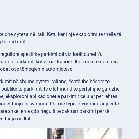
e dhe qyteza në Itali. Këtu keni një eksplorim të thellë të
 të parkimit:
egullore specifike parkimi që vizitorët duhet t’u
uara të parkimit, kufizimet kohore dhe zonat e ndaluara.
obat ose tërheqjen e automjeteve.
kimit në shumë qytete italiane, është thelbësore të
publike të parkimit, të cilat mund të përfshijnë garazhe
, eksploroni aplikacionet e parkimit celular për lehtësi
net tuaja të synuara. Për më tepër, qëndroni vigjilentë
se shkeljen e çdo rregulli të caktuar parkimi për të
 tuaja në Itali.