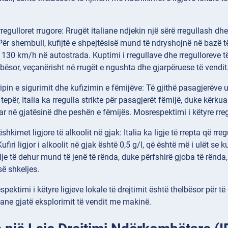
regulloret
rrugore: Rrugët italiane ndjekin një sërë rregullash d
ër shembull, kufijtë e shpejtësisë mund të ndryshojnë në bazë të 
 130 km/h në autostrada. Kuptimi i rregullave dhe rregulloreve t
lbësor, veçanërisht në rrugët e ngushta dhe gjarpëruese të vendit
ripin e sigurimit dhe kufizimin e fëmijëve: Të gjithë pasagjerëve u
tepër, Italia ka rregulla strikte për pasagjerët fëmijë, duke kërk
r në gjatësinë dhe peshën e fëmijës. Mosrespektimi i këtyre rre
dëshkimet
ligjore të alkoolit në gjak: Italia ka ligje të rrepta që 
firi ligjor i alkoolit në gjak është 0,5 g/l, që është më i ulët se
dje të dehur mund të jenë të rënda, duke përfshirë gjoba të rënda
së shkeljes.
spektimi i këtyre ligjeve lokale të drejtimit është thelbësor për 
aliane gjatë eksplorimit të vendit me makinë.