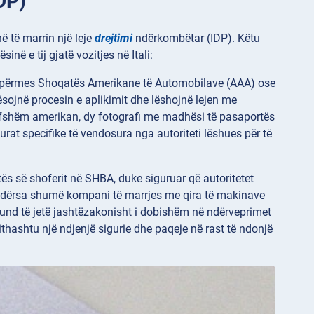
DP)
ë të marrin një leje
drejtimi
ndërkombëtar (IDP). Këtu
në e tij gjatë vozitjes në Itali:
në përmes Shoqatës Amerikane të Automobilave (AAA) ose
sojnë procesin e aplikimit dhe lëshojnë lejen me
lefshëm amerikan, dy fotografi me madhësi të pasaportës
rat specifike të vendosura nga autoriteti lëshues për të
tës së shoferit në SHBA, duke siguruar që autoritetet
a. Ndërsa shumë kompani të marrjes me qira të makinave
und të jetë jashtëzakonisht i dobishëm në ndërveprimet
gjithashtu një ndjenjë sigurie dhe paqeje në rast të ndonjë