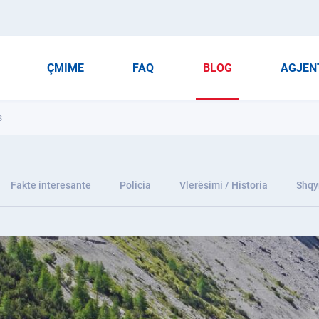
ÇMIME
FAQ
BLOG
AGJEN
s
Fakte interesante
Policia
Vlerësimi / Historia
Shqy