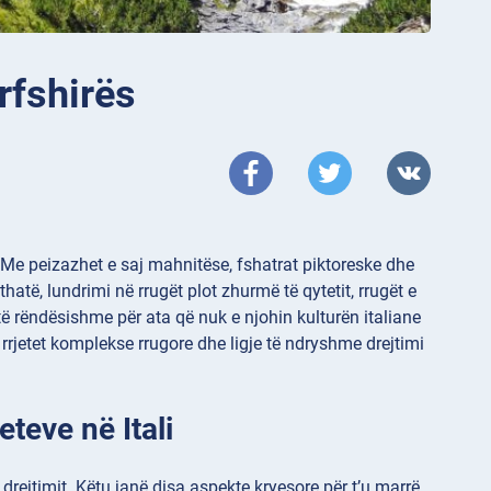
rfshirës
. Me peizazhet e saj mahnitëse, fshatrat piktoreske dhe
hatë, lundrimi në rrugët plot zhurmë të qytetit, rrugët e
ë rëndësishme për ata që nuk e njohin kulturën italiane
të, rrjetet komplekse rrugore dhe ligje të ndryshme drejtimi
eteve në Itali
ë drejtimit. Këtu janë disa aspekte kryesore për t’u marrë