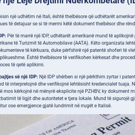
e një Leje Drejtimi Ndërkombëtare (I
nisin një udhëtim në Itali, është thelbësore që udhëtarët amerikan
es të detajuar se si të merrni këtë dokument thelbësor dhe rëndësi
DP:
Për të marrë një IDP, udhëtarët amerikanë mund të aplikoj
kane të Turizmit të Automobilave (AATA). Këto organizata lehtë
kumenteve të kërkuara, duke përfshirë një patentë shoferi të v
aplikueshme. Është thelbësore të verifikohen kërkesat dhe procedu
oces të qetë aplikimi.
ajtjes së një IDP:
Një IDP shërben si një përkthim zyrtar i paten
nd të interpretojnë dhe verifikojnë lehtësisht kredencialet tuaj
 të mos kërkojnë në mënyrë eksplicite një PZHBV, ky dokument m
atimit të ligjit dhe autoritetet e tjera lokale. Mund të sigurojë 
itur ose emergjence gjatë lundrimit në rrugët e Italisë.