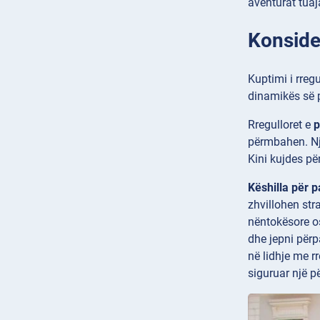
aventurat tuaja
Konsider
Kuptimi i rregu
dinamikës së p
Rregulloret e
p
përmbahen. Nji
Kini kujdes pë
Këshilla për 
zhvillohen str
nëntokësore os
dhe jepni përp
në lidhje me r
siguruar një p