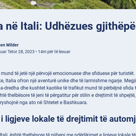
a në Itali: Udhëzues gjithëpë
en Wilder
uar Tetor 28, 2023 • 14m për të lexuar
li mund të jetë një përvojë emocionuese dhe sfiduese për turistët
ke, Italia ofron një aventurë unike dhe të larmishme ngarje. Megjit
-dredha dhe kushtet kaotike të trafikut mund të përbëjnë sfida t
shtë thelbësore të jeni të përgatitur për stilin e drejtimit të shpej
ryshojnë nga ato në Shtetet e Bashkuara.
i ligjeve lokale të drejtimit të automj
Itali, është thelbësore të njiheni me ndërlikimet e ligjeve lokale t