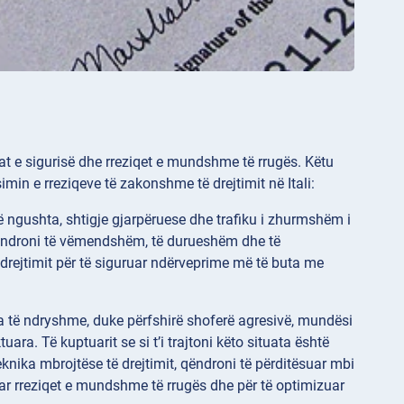
sat e sigurisë dhe rreziqet e mundshme të rrugës. Këtu
min e rreziqeve të zakonshme të drejtimit në Itali:
ë ngushta, shtigje gjarpëruese dhe trafiku i zhurmshëm i
ë qëndroni të vëmendshëm, të durueshëm dhe të
 drejtimit për të siguruar ndërveprime më të buta me
a të ndryshme, duke përfshirë shoferë agresivë, mundësi
ra. Të kuptuarit se si t’i trajtoni këto situata është
eknika mbrojtëse të drejtimit, qëndroni të përditësuar mbi
uar rreziqet e mundshme të rrugës dhe për të optimizuar