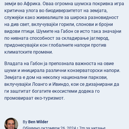
земји во Африка. Оваа огромна шумска покривка игра
критична улога во биодиверзитетот на земјата,
служејќи како живеалиште за широка разновидност
на див свет, вклучувајќи горили, слонови и бројни
видови птици. Шумите на Габон се исто така значајни
по нивната способност за складирање јаглерод,
придонесувајќи кон глобалните напори против
климатските промени.
Владата на Габон ја препознала важноста на овие
шуми и иницирала различни конзерваторски напори.
Земјата е дом на неколку национални паркови,
вклучувајќи Лоанго и Ивиндо, кои се дизајнирани да
ги заштитат богатите екосистеми додека го
промовираат еко-туризмот.
By
Ben Wilder
Објавено октомври 26, 2024 • 7m за читање