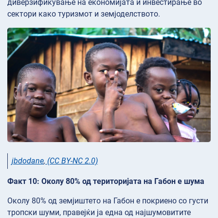
диверзификување на економијата и инвестирање во
сектори како туризмот и земјоделството.
jbdodane
,
(CC BY-NC 2.0)
Факт 10: Околу 80% од територијата на Габон е шума
Околу 80% од земјиштето на Габон е покриено со густи
тропски шуми, правејќи ја една од најшумовитите