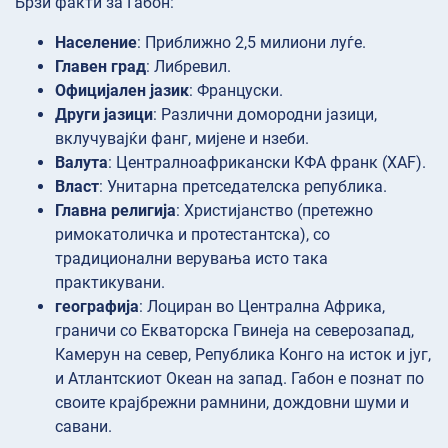
Брзи факти за Габон:
Население
: Приближно 2,5 милиони луѓе.
Главен град
: Либревил.
Официјален јазик
: Француски.
Други јазици
: Различни домородни јазици,
вклучувајќи фанг, мијене и нзеби.
Валута
: Централноафрикански КФА франк (XAF).
Власт
: Унитарна претседателска република.
Главна религија
: Христијанство (претежно
римокатоличка и протестантска), со
традиционални верувања исто така
практикувани.
географија
: Лоциран во Централна Африка,
граничи со Екваторска Гвинеја на северозапад,
Камерун на север, Република Конго на исток и југ,
и Атлантскиот Океан на запад. Габон е познат по
своите крајбрежни рамнини, дождовни шуми и
савани.