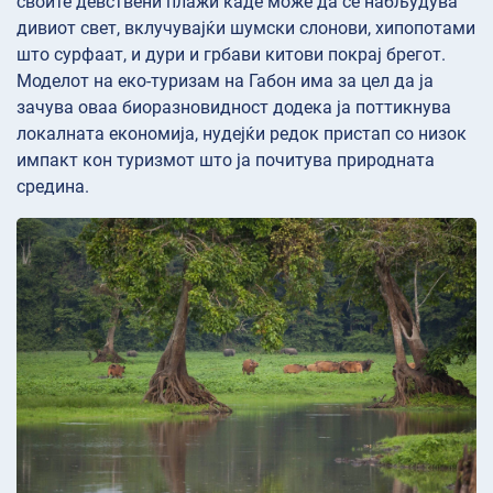
своите девствени плажи каде може да се набљудува
дивиот свет, вклучувајќи шумски слонови, хипопотами
што сурфаат, и дури и грбави китови покрај брегот.
Моделот на еко-туризам на Габон има за цел да ја
зачува оваа биоразновидност додека ја поттикнува
локалната економија, нудејќи редок пристап со низок
импакт кон туризмот што ја почитува природната
средина.