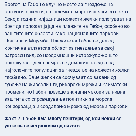
Брегот на Габон е клучно место за гнездење на
кожестите желки, најголемите морски желки во светот.
Секоја година, илјадници кожести желки излегуваат на
брег да положат јајца на плажите на Габон, особено во
заштитените области како националните паркови
Понгара и Мајумба. Плажите на Габон се дел од
критична атлантска област за гнездење за овој
загрозен вид, со неодамнешни истражувања што
покажуваат дека земјата е домаќин на една од
најголемите популации за гнездење на кожести желки
глобално. Овие желки се соочуваат со закани од
губење на живеалиште, рибарски мрежи и климатски
промени, но Габон презеде значајни чекори за нивна
заштита со спроведување политики за морска
конзервација и создавање мрежа од морски паркови.
Факт 7: Габон има многу пештери, од кои некои сé
уште не се истражени од никого