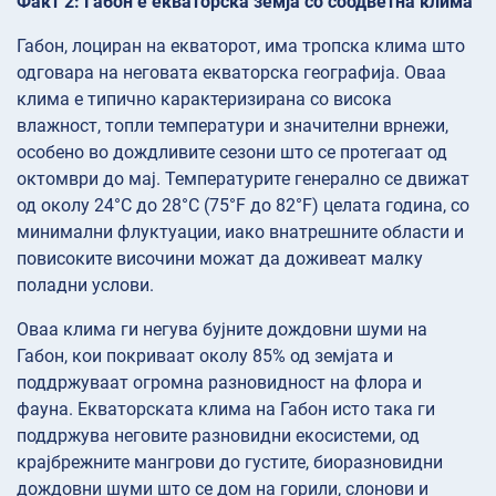
Факт 2: Габон е екваторска земја со соодветна клима
Габон, лоциран на екваторот, има тропска клима што
одговара на неговата екваторска географија. Оваа
клима е типично карактеризирана со висока
влажност, топли температури и значителни врнежи,
особено во дождливите сезони што се протегаат од
октомври до мај. Температурите генерално се движат
од околу 24°C до 28°C (75°F до 82°F) целата година, со
минимални флуктуации, иако внатрешните области и
повисоките височини можат да доживеат малку
поладни услови.
Оваа клима ги негува бујните дождовни шуми на
Габон, кои покриваат околу 85% од земјата и
поддржуваат огромна разновидност на флора и
фауна. Екваторската клима на Габон исто така ги
поддржува неговите разновидни екосистеми, од
крајбрежните мангрови до густите, биоразновидни
дождовни шуми што се дом на горили, слонови и