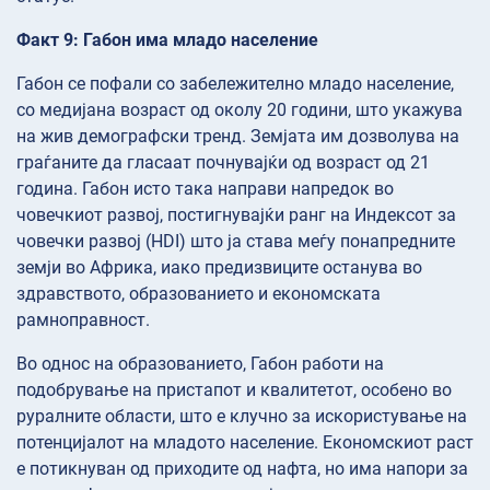
Факт 9: Габон има младо население
Габон се пофали со забележително младо население,
со медијана возраст од околу 20 години, што укажува
на жив демографски тренд. Земјата им дозволува на
граѓаните да гласаат почнувајќи од возраст од 21
година. Габон исто така направи напредок во
човечкиот развој, постигнувајќи ранг на Индексот за
човечки развој (HDI) што ја става меѓу понапредните
земји во Африка, иако предизвиците останува во
здравството, образованието и економската
рамноправност.
Во однос на образованието, Габон работи на
подобрување на пристапот и квалитетот, особено во
руралните области, што е клучно за искористување на
потенцијалот на младото население. Економскиот раст
е потикнуван од приходите од нафта, но има напори за