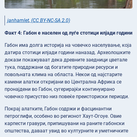
janhamlet
,
(CC BY-NC-SA 2.0)
Факт 4: Габон е населен од луѓе стотици илјади години
Габон има долга историја на човечко населување, која
датира стотици илјади години наназад. Археолошките
докази покажуваат дека древните заедници цветале
тука, поддржани од богатите природни ресурси и
повољната клима на областа. Некои од најстарите
камени алатки откријани во Централна Африка се
пронајдени во Габон, сугерирајќи континуирано
човечко присуство низ повеќе преисториски периоди.
Покрај алатките, Габон содржи и фасцинантни
петроглифи, особено во регионот Хаут-Огоуе. Овие
карпести гравури, припишувани на раните габонски
општества, даваат увид во културните и уметничките