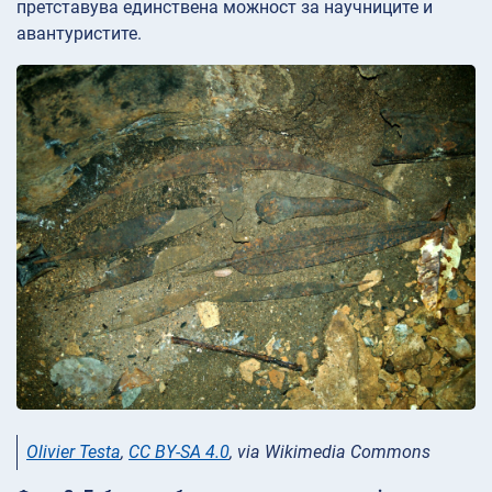
претставува единствена можност за научниците и
авантуристите.
Olivier Testa
,
CC BY-SA 4.0
, via Wikimedia Commons