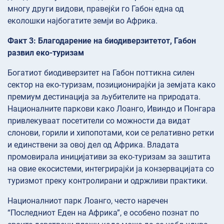
многу други видови, правејќи го Габон една од
еколошки најбогатите земји во Африка.
Факт 3: Благодарение на биодиверзитетот, Габон
развил еко-туризам
Богатиот биодиверзитет на Габон поттикна силен
сектор на еко-туризам, позиционирајќи ја земјата како
премиум дестинација за љубителите на природата.
Националните паркови како Лоанго, Ивиндо и Понгара
привлекуваат посетители со можности да видат
слонови, горили и хипопотами, кои се релативно ретки
и единствени за овој дел од Африка. Владата
промовирала иницијативи за еко-туризам за заштита
на овие екосистеми, интегрирајќи ја конзервацијата со
туризмот преку контролирани и одржливи практики.
Националниот парк Лоанго, често наречен
“Последниот Еден на Африка”, е особено познат по