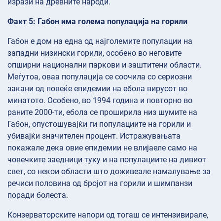
изрази на древните народи.
Факт 5: Габон има голема популација на горили
Габон е дом на една од најголемите популации на
западни низински горили, особено во неговите
опширни национални паркови и заштитени области.
Меѓутоа, оваа популација се соочила со сериозни
закани од повеќе епидемии на ебола вирусот во
минатото. Особено, во 1994 година и повторно во
раните 2000-ти, ебола се проширила низ шумите на
Габон, опустошувајќи ги популациите на горили и
убивајќи значителен процент. Истражувањата
покажале дека овие епидемии не влијаеле само на
човечките заедници туку и на популациите на дивиот
свет, со некои области што доживеале намалување за
речиси половина од бројот на горили и шимпанзи
поради болеста.
Конзерваторските напори од тогаш се интензивирале,