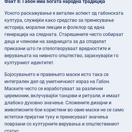
Факт 8: Габон има богата народна традиција
Усното раскажување е витален аспект од габонската
култура, служејќи како средство за пренесување
историја, морални лекции и фолклор од една
генерација на следната. Старешините често собираат
деца и членови на заедницата за да споделат
приказни што ги отелотворуваат вредностите и
верувањата на нивното општество, зајакнувајќи го
културниот идентитет.
Бојосувањето и правењето маски исто така се
интегрален дел од уметничкиот израз на Габон.
Маските често се изработуваат за различни
церемонии, вклучувајќи танцови и ритуали, и имаат
длабоко духовно значење. Сложените дизајни и
живописните бои користени во овие маски не се само
естетски пријатни туку и пренесуваат значења
поврзани со културните верувања и општествениот
статус.