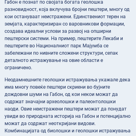
Габон е познат по својата богата геолошка
разновидност, која вклучува бројни пештери, многу од
кои остануваат неистражени. Единствениот терен на
земјата, карактеризиран со варовникови формации,
создава идеални услови за развој на опширни
пештерски системи. На пример, пештерите Лекаби и
пештерите во Националниот парк Мајумба се
забележани по нивните сложени структури, сепак
деталното истражување на овие области е
ограничено.
Неодамнешните геолошки истражувања укажале дека
има многу повеќе пештери скриени во бујните
дождовни шуми на Габон, од кои некои можат да
содржат значајни археолошки и палеонтолошки
наоди. Овие неистражени пештери можат да понудат
увиди во природната историја на Габон и потенцијално
можат да содржат неоткријани видови.
Комбинацијата од биолошки и геолошки истражувања