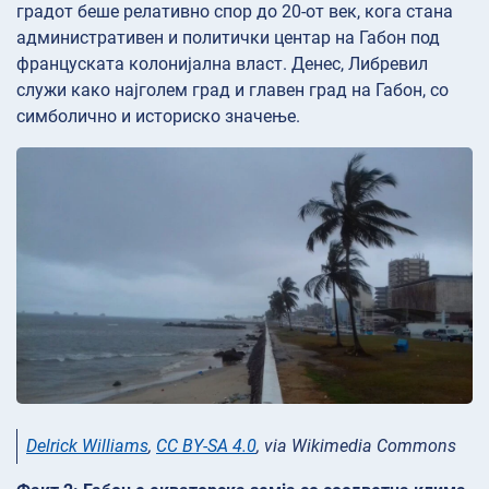
градот беше релативно спор до 20-от век, кога стана
административен и политички центар на Габон под
француската колонијална власт. Денес, Либревил
служи како најголем град и главен град на Габон, со
симболично и историско значење.
Delrick Williams
,
CC BY-SA 4.0
, via Wikimedia Commons