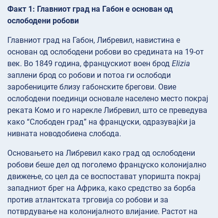
Факт 1: Главниот град на Габон е основан од
ослободени робови
Главниот град на Габон, Либревил, навистина е
основан од ослободени робови во средината на 19-от
век. Во 1849 година, францускиот воен брод
Elizia
заплени брод со робови и потоа ги ослободи
заробениците близу габонските брегови. Овие
ослободени поединци основале населено место покрај
реката Комо и го нарекле Либревил, што се преведува
како “Слободен град” на француски, одразувајќи ја
нивната новодобиена слобода.
Основањето на Либревил како град од ослободени
робови беше дел од поголемо француско колонијално
движење, со цел да се воспостават упоришта покрај
западниот брег на Африка, како средство за борба
против атлантската трговија со робови и за
потврдување на колонијалното влијание. Растот на