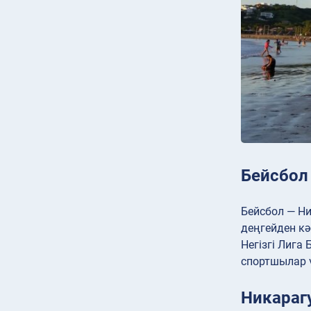
Бейсбол
Бейсбол — Ни
деңгейден к
Негізгі Лига
спортшылар 
Никарагу