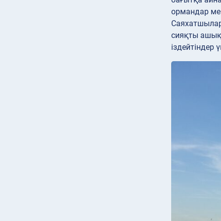
ормандар мен
Саяхатшылар 
сияқты ашық
іздейтіндер