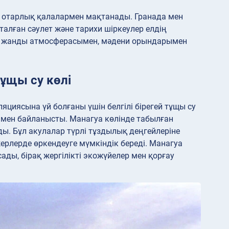
ы отарлық қалалармен мақтанады. Гранада мен
алған сәулет және тарихи шіркеулер елдің
інің жанды атмосферасымен, мәдени орындарымен
тұщы су көлі
циясына үй болғаны үшін белгілі бірегей тұщы су
сымен байланысты. Манагуа көлінде табылған
ады. Бұл акулалар түрлі тұздылық деңгейлеріне
жерлерде өркендеуге мүмкіндік береді. Манагуа
ады, бірақ жергілікті экожүйелер мен қорғау