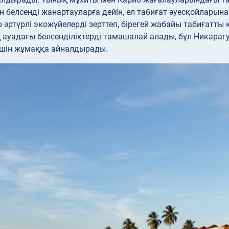
 белсенді жанартауларға дейін, ел табиғат әуесқойларына
әртүрлі экожүйелерді зерттеп, бірегей жабайы табиғатты 
 ауадағы белсенділіктерді тамашалай алады, бұл Никара
 үшін жұмаққа айналдырады.