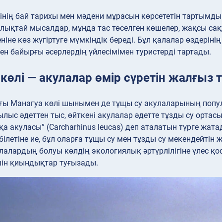
інің бай тарихы мен мәдени мұрасын көрсететін тартымд
лықтай мысалдар, мұнда тас төселген көшелер, жақсы сақт
ніне көз жүгіртуге мүмкіндік береді. Бұл қалалар өздер
ен байырғы әсерлердің үйлесімімен туристерді тартады.
көлі — акулалар өмір сүретін жалғыз 
ы Манагуа көлі шынымен де тұщы су акулаларының популя
былыс әдеттен тыс, өйткені акулалар әдетте тұзды су орта
қа акуласы” (Carcharhinus leucas) деп аталатын түрге жат
білетіне ие, бұл оларға тұщы су мен тұзды су мекендейтін 
улалардың болуы көлдің экологиялық әртүрлілігіне үлес қос
ін қиындықтар туғызады.