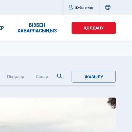
Жүйеге кіру
БІЗБЕН
ЕР
ҚОЛДАНУ
ХАБАРЛАСЫҢЫЗ
Пікірлер
Сапар
ЖАЗЫЛУ