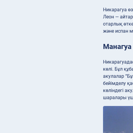
Никарагуа өз
Леон — айтар
отарлық өтке
және испан м
Манагуа 
Никарагуадағ
көлі. Бұл құ
акулалар “Бұ
бейімделу қа
көліндегі ак
шаралары үш