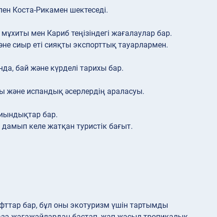
ен Коста-Рикамен шектеседі.
мұхиты мен Кариб теңізіндегі жағалаулар бар.
е сиыр еті сияқты экспорттық тауарлармен.
да, бай және күрделі тарихы бар.
ы және испандық әсерлердің араласуы.
иындықтар бар.
дамып келе жатқан туристік бағыт.
фттар бар, бұл оны экотуризм үшін тартымды
за жағажайлардан бастап, жап-жасыл тропикалық