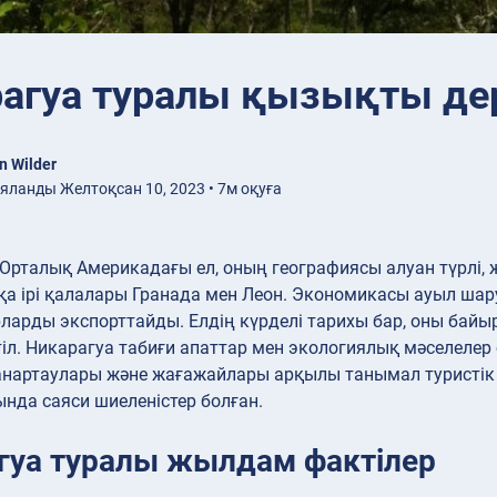
агуа туралы қызықты де
n Wilder
ланды Желтоқсан 10, 2023 • 7м оқуға
Орталық Америкадағы ел, оның географиясы алуан түрлі,
қа ірі қалалары Гранада мен Леон. Экономикасы ауыл шар
ларды экспорттайды. Елдің күрделі тарихы бар, оны байыр
 тіл. Никарагуа табиғи апаттар мен экологиялық мәселеле
анартаулары және жағажайлары арқылы танымал туристік
нда саяси шиеленістер болған.
гуа туралы жылдам фактілер