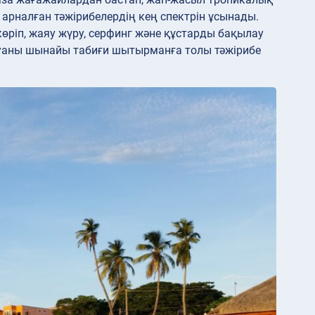
 арналған тәжірибелердің кең спектрін ұсынады.
көріп, жаяу жүру, серфинг және құстарды бақылау
гуаны шынайы табиғи шытырманға толы тәжірибе