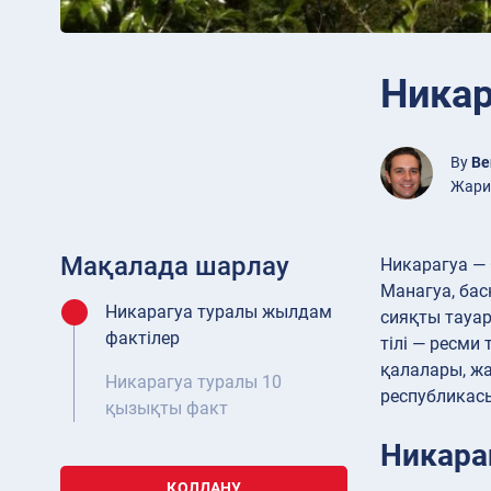
Никар
By
Be
Жария
Мақалада шарлау
Никарагуа — 
Манагуа, бас
Никарагуа туралы жылдам
сияқты тауар
фактілер
тілі — ресми
қалалары, ж
Никарагуа туралы 10
республикасы
қызықты факт
Никара
ҚОЛДАНУ