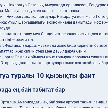
уы: Никарагуа Орталық Америкада орналасқан, Гондурас п
ы: Манагуа — ең үлкен қала және астанасы.
ия: Никарагуада жанартаулар, Никарагуа көлі және Тынық 
ка: Ауыл шаруашылығы экономиканы дамытады, кофе жән
өсуде.
Испандық отарлау мен Сандинист революциясын қоса алған
ан тілі — ресми тіл.
т: Фестивальдарда, музыкада және биде көрінетін байырғ
апаттар: Жер сілкіністері мен дауылдарға бейім.
н орта: Орман жойылуы және топырақ эрозиясы сияқты қ
 Отарлық қалалары, жанартаулары және жағажайлары бар 
гуа туралы 10 қызықты факт
ада ең бай табиғат бар
Орталық Америкадағы ең бай және әртүрлі табиғи ландша
алдырады. Тынық мұхиты мен Кариб жағалауларындағы та