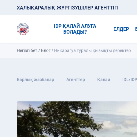
ХАЛЫҚАРАЛЫҚ ЖҮРГІЗУШІЛЕР АГЕНТТІГІ
IDP ҚАЛАЙ АЛУҒА
ЕЛДЕР
БОЛАДЫ?
Негізгі бет
/
Блог
/
Никарагуа туралы қызықты деректер
Барлық жазбалар
Агенттер
Қалай
IDL/ID