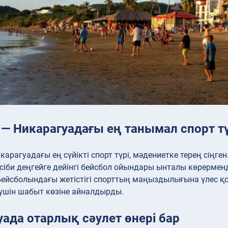
 — Никарагуадағы ең танымал спорт тү
карагуадағы ең сүйікті спорт түрі, мәдениетке терең сіңген
әсіби деңгейге дейінгі бейсбол ойындары ынталы көрерм
 Бейсболындағы жетістігі спорттың маңыздылығына үлес 
үшін шабыт көзіне айналдырды.
ада отарлық сәулет өнері бар