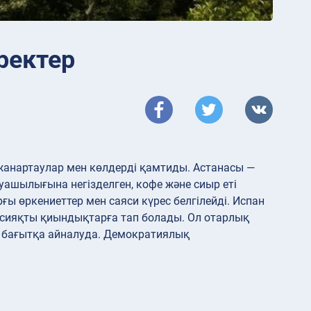
ректер
 жанартаулар мен көлдерді қамтиды. Астанасы —
уашылығына негізделген, кофе және сиыр еті
ғы өркениеттер мен саяси күрес белгілейді. Испан
р сияқты қиындықтарға тап болады. Ол отарлық
 бағытқа айналуда. Демократиялық