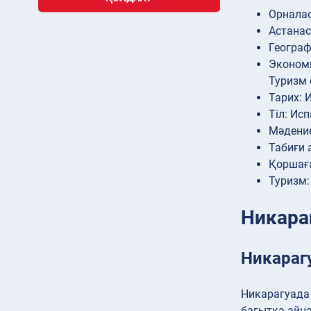
Орналас
Астанас
Географ
Экономи
Туризм 
Тарих: 
Тіл: Исп
Мәдение
Табиғи 
Қоршаға
Туризм:
Никара
Никарагу
Никарагуада 
бағытқа айн