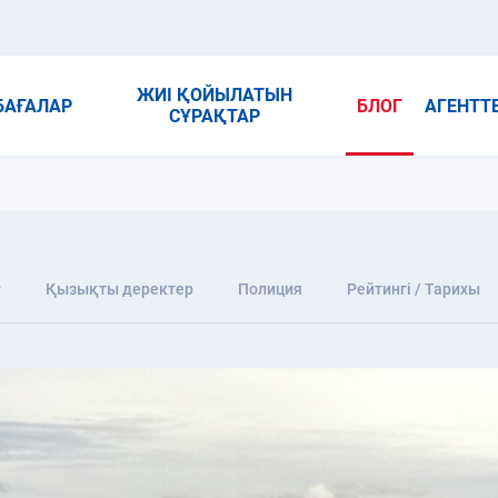
ЖИІ ҚОЙЫЛАТЫН
БАҒАЛАР
БЛОГ
АГЕНТТ
СҰРАҚТАР
P
Қызықты деректер
Полиция
Рейтингі / Тарихы