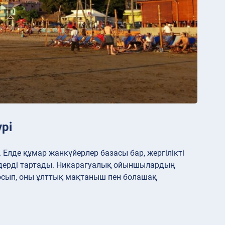
рі
. Елде құмар жанкүйерлер базасы бар, жергілікті
ендерді тартады. Никарагуалық ойыншылардың
қосып, оны ұлттық мақтаныш пен болашақ