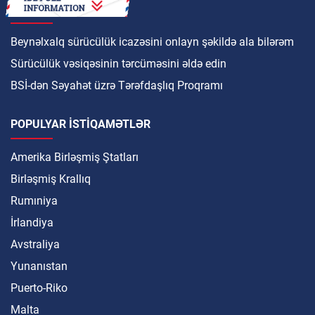
NECƏ
Beynəlxalq sürücülük icazəsini onlayn şəkildə ala bilərəm
Sürücülük vəsiqəsinin tərcüməsini əldə edin
BSİ-dən Səyahət üzrə Tərəfdaşlıq Proqramı
POPULYAR ISTIQAMƏTLƏR
Amerika Birləşmiş Ştatları
Birləşmiş Krallıq
Rumıniya
İrlandiya
Avstraliya
Yunanıstan
Puerto-Riko
Malta