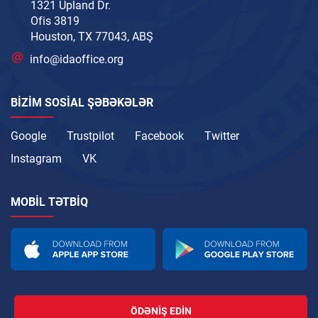
1321 Upland Dr.
Ofis 3819
Houston, TX 77043, ABŞ
info@idaoffice.org
BIZIM SOSIAL ŞƏBƏKƏLƏR
Google
Trustpilot
Facebook
Twitter
Instagram
VK
MOBIL TƏTBIQ
ÖDƏNIŞ EDIN