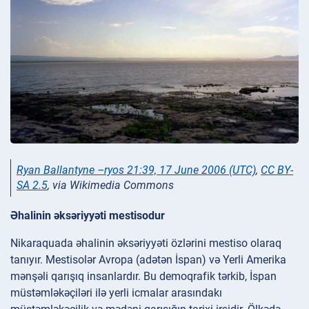
Ryan Ballantyne –ryos 21:39, 17 June 2006 (UTC)
,
CC BY-
SA 2.5
, via Wikimedia Commons
Əhalinin əksəriyyəti mestisodur
Nikaraquada əhalinin əksəriyyəti özlərini mestiso olaraq
tanıyır. Mestisolər Avropa (adətən İspan) və Yerli Amerika
mənşəli qarışıq insanlardır. Bu demoqrafik tərkib, İspan
müstəmləkəçiləri ilə yerli icmalar arasındakı