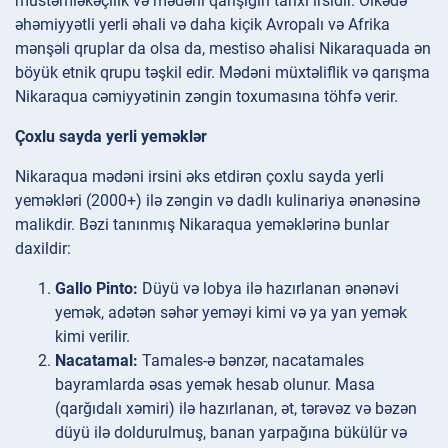
müstəmləkəçilik və mədəni qarışığın tarixi irsidir. Ölkədə
əhəmiyyətli yerli əhali və daha kiçik Avropalı və Afrika
mənşəli qruplar da olsa da, mestiso əhalisi Nikaraquada ən
böyük etnik qrupu təşkil edir. Mədəni müxtəliflik və qarışma
Nikaraqua cəmiyyətinin zəngin toxumasına töhfə verir.
Çoxlu sayda yerli yeməklər
Nikaraqua mədəni irsini əks etdirən çoxlu sayda yerli
yeməkləri (2000+) ilə zəngin və dadlı kulinariya ənənəsinə
malikdir. Bəzi tanınmış Nikaraqua yeməklərinə bunlar
daxildir:
Gallo Pinto:
Düyü və lobya ilə hazırlanan ənənəvi
yemək, adətən səhər yeməyi kimi və ya yan yemək
kimi verilir.
Nacatamal:
Tamales-ə bənzər, nacatamales
bayramlarda əsas yemək hesab olunur. Masa
(qarğıdalı xəmiri) ilə hazırlanan, ət, tərəvəz və bəzən
düyü ilə doldurulmuş, banan yarpağına bükülür və