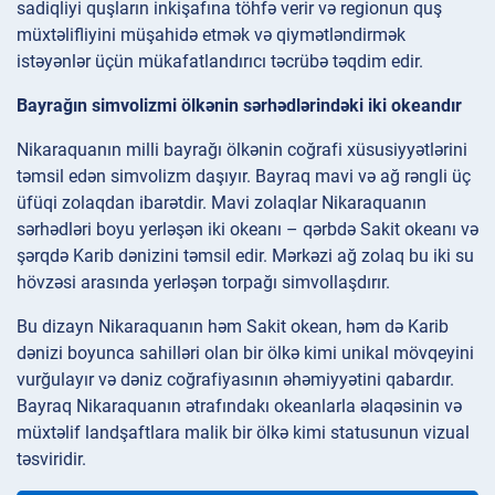
sadiqliyi quşların inkişafına töhfə verir və regionun quş
müxtəlifliyini müşahidə etmək və qiymətləndirmək
istəyənlər üçün mükafatlandırıcı təcrübə təqdim edir.
Bayrağın simvolizmi ölkənin sərhədlərindəki iki okeandır
Nikaraquanın milli bayrağı ölkənin coğrafi xüsusiyyətlərini
təmsil edən simvolizm daşıyır. Bayraq mavi və ağ rəngli üç
üfüqi zolaqdan ibarətdir. Mavi zolaqlar Nikaraquanın
sərhədləri boyu yerləşən iki okeanı – qərbdə Sakit okeanı və
şərqdə Karib dənizini təmsil edir. Mərkəzi ağ zolaq bu iki su
hövzəsi arasında yerləşən torpağı simvollaşdırır.
Bu dizayn Nikaraquanın həm Sakit okean, həm də Karib
dənizi boyunca sahilləri olan bir ölkə kimi unikal mövqeyini
vurğulayır və dəniz coğrafiyasının əhəmiyyətini qabardır.
Bayraq Nikaraquanın ətrafındakı okeanlarla əlaqəsinin və
müxtəlif landşaftlara malik bir ölkə kimi statusunun vizual
təsviridir.