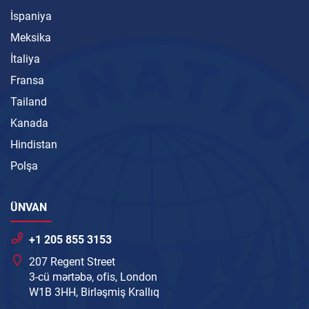
İspaniya
Meksika
İtaliya
Fransa
Tailand
Kanada
Hindistan
Polşa
ÜNVAN
+1 205 855 3153
207 Regent Street
3-cü mərtəbə, ofis, London
W1B 3HH, Birləşmiş Krallıq