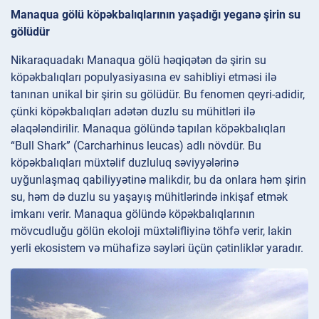
Manaqua gölü köpəkbalıqlarının yaşadığı yeganə şirin su
gölüdür
Nikaraquadakı Manaqua gölü həqiqətən də şirin su
köpəkbalıqları populyasiyasına ev sahibliyi etməsi ilə
tanınan unikal bir şirin su gölüdür. Bu fenomen qeyri-adidir,
çünki köpəkbalıqları adətən duzlu su mühitləri ilə
əlaqələndirilir. Manaqua gölündə tapılan köpəkbalıqları
“Bull Shark” (Carcharhinus leucas) adlı növdür. Bu
köpəkbalıqları müxtəlif duzluluq səviyyələrinə
uyğunlaşmaq qabiliyyətinə malikdir, bu da onlara həm şirin
su, həm də duzlu su yaşayış mühitlərində inkişaf etmək
imkanı verir. Manaqua gölündə köpəkbalıqlarının
mövcudluğu gölün ekoloji müxtəlifliyinə töhfə verir, lakin
yerli ekosistem və mühafizə səyləri üçün çətinliklər yaradır.