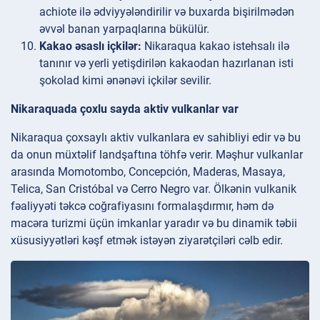
achiote ilə ədviyyələndirilir və buxarda bişirilmədən
əvvəl banan yarpaqlarına bükülür.
Kakao əsaslı içkilər:
Nikaraqua kakao istehsalı ilə
tanınır və yerli yetişdirilən kakaodan hazırlanan isti
şokolad kimi ənənəvi içkilər sevilir.
Nikaraquada çoxlu sayda aktiv vulkanlar var
Nikaraqua çoxsaylı aktiv vulkanlara ev sahibliyi edir və bu
da onun müxtəlif landşaftına töhfə verir. Məşhur vulkanlar
arasında Momotombo, Concepción, Maderas, Masaya,
Telica, San Cristóbal və Cerro Negro var. Ölkənin vulkanik
fəaliyyəti təkcə coğrafiyasını formalaşdırmır, həm də
macəra turizmi üçün imkanlar yaradır və bu dinamik təbii
xüsusiyyətləri kəşf etmək istəyən ziyarətçiləri cəlb edir.