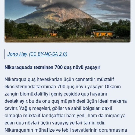
Jono Hey
,
(CC BY-NC-SA 2.0)
Nikaraquada təxminən 700 quş növü yaşayır
Nikaraqua quş həvəskarları üçün cənnətdir, müxtəlif
ekosistemində təxminən 700 quş növü yaşayır. Ölkənin
zəngin biomüxtəlifliyi geniş çeşiddə quş həyatını
dəstəkləyir, bu da onu quş müşahidəsi üçün ideal məkana
çevirir. Yağış meşələri, göllər və sahil bölgələri daxil
olmaqla müxtəlif landşaftlar həm yerli, həm də miqrasiya
edən quş növləri üçün yaşayış yerləri təmin edir.
Nikaraquanın mühafizə və təbii sərvətlərinin qorunmasına