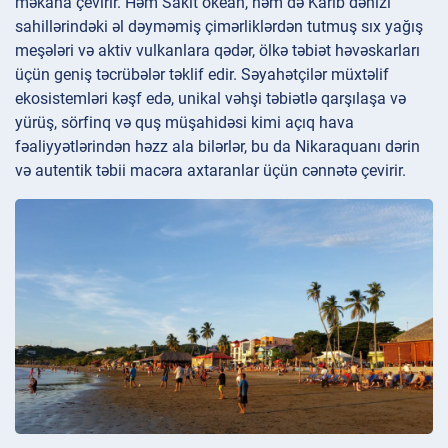
məkana çevirir. Həm Sakit okean, həm də Karib dənizi
sahillərindəki əl dəyməmiş çimərliklərdən tutmuş sıx yağış
meşələri və aktiv vulkanlara qədər, ölkə təbiət həvəskarları
üçün geniş təcrübələr təklif edir. Səyahətçilər müxtəlif
ekosistemləri kəşf edə, unikal vəhşi təbiətlə qarşılaşa və
yürüş, sörfinq və quş müşahidəsi kimi açıq hava
fəaliyyətlərindən həzz ala bilərlər, bu da Nikaraquanı dərin
və autentik təbii macəra axtaranlar üçün cənnətə çevirir.