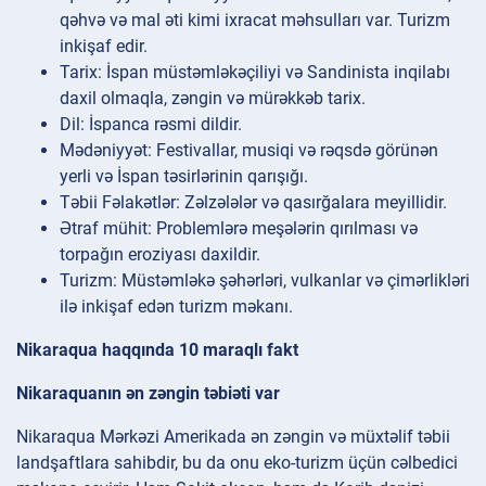
qəhvə və mal əti kimi ixracat məhsulları var. Turizm
inkişaf edir.
Tarix: İspan müstəmləkəçiliyi və Sandinista inqilabı
daxil olmaqla, zəngin və mürəkkəb tarix.
Dil: İspanca rəsmi dildir.
Mədəniyyət: Festivallar, musiqi və rəqsdə görünən
yerli və İspan təsirlərinin qarışığı.
Təbii Fəlakətlər: Zəlzələlər və qasırğalara meyillidir.
Ətraf mühit: Problemlərə meşələrin qırılması və
torpağın eroziyası daxildir.
Turizm: Müstəmləkə şəhərləri, vulkanlar və çimərlikləri
ilə inkişaf edən turizm məkanı.
Nikaraqua haqqında 10 maraqlı fakt
Nikaraquanın ən zəngin təbiəti var
Nikaraqua Mərkəzi Amerikada ən zəngin və müxtəlif təbii
landşaftlara sahibdir, bu da onu eko-turizm üçün cəlbedici