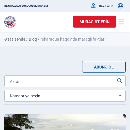
Daxil olun
BEYNƏLXALQ SÜRÜCÜLÜK İDARƏSİ
MÜRACIƏT EDIN
Əsas səhifə
/
Bloq
/
Nikaraqua haqqında maraqlı faktlar
ABUNƏ OL