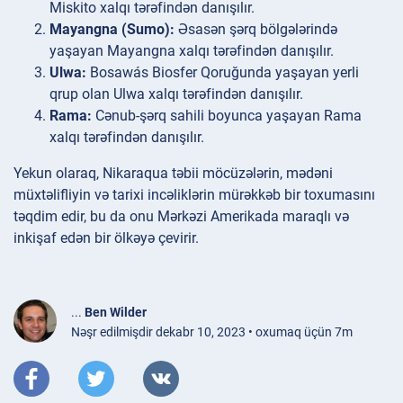
Miskito xalqı tərəfindən danışılır.
Mayangna (Sumo):
Əsasən şərq bölgələrində
yaşayan Mayangna xalqı tərəfindən danışılır.
Ulwa:
Bosawás Biosfer Qoruğunda yaşayan yerli
qrup olan Ulwa xalqı tərəfindən danışılır.
Rama:
Cənub-şərq sahili boyunca yaşayan Rama
xalqı tərəfindən danışılır.
Yekun olaraq, Nikaraqua təbii möcüzələrin, mədəni
müxtəlifliyin və tarixi incəliklərin mürəkkəb bir toxumasını
təqdim edir, bu da onu Mərkəzi Amerikada maraqlı və
inkişaf edən bir ölkəyə çevirir.
...
Ben Wilder
Nəşr edilmişdir dekabr 10, 2023 • oxumaq üçün 7m