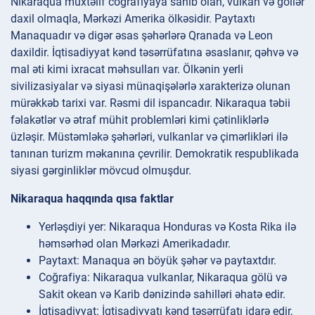
Nikaraqua müxtəlif coğrafiyaya sahib olan, vulkan və göllər
daxil olmaqla, Mərkəzi Amerika ölkəsidir. Paytaxtı
Manaquadır və digər əsas şəhərlərə Qranada və Leon
daxildir. İqtisadiyyat kənd təsərrüfatına əsaslanır, qəhvə və
mal əti kimi ixracat məhsulları var. Ölkənin yerli
sivilizasiyalar və siyasi münaqişələrlə xarakterizə olunan
mürəkkəb tarixi var. Rəsmi dil ispancadır. Nikaraqua təbii
fəlakətlər və ətraf mühit problemləri kimi çətinliklərlə
üzləşir. Müstəmləkə şəhərləri, vulkanlar və çimərlikləri ilə
tanınan turizm məkanına çevrilir. Demokratik respublikada
siyasi gərginliklər mövcud olmuşdur.
Nikaraqua haqqında qısa faktlar
Yerləşdiyi yer: Nikaraqua Honduras və Kosta Rika ilə
həmsərhəd olan Mərkəzi Amerikadadır.
Paytaxt: Manaqua ən böyük şəhər və paytaxtdır.
Coğrafiya: Nikaraqua vulkanlar, Nikaraqua gölü və
Sakit okean və Karib dənizində sahilləri əhatə edir.
İqtisadiyyat: İqtisadiyyatı kənd təsərrüfatı idarə edir,