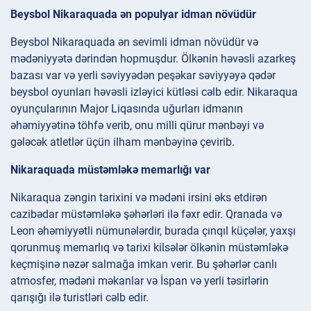
Beysbol Nikaraquada ən populyar idman növüdür
Beysbol Nikaraquada ən sevimli idman növüdür və
mədəniyyətə dərindən hopmuşdur. Ölkənin həvəsli azarkeş
bazası var və yerli səviyyədən peşəkar səviyyəyə qədər
beysbol oyunları həvəsli izləyici kütləsi cəlb edir. Nikaraqua
oyunçularının Major Liqasında uğurları idmanın
əhəmiyyətinə töhfə verib, onu milli qürur mənbəyi və
gələcək atletlər üçün ilham mənbəyinə çevirib.
Nikaraquada müstəmləkə memarlığı var
Nikaraqua zəngin tarixini və mədəni irsini əks etdirən
cazibədar müstəmləkə şəhərləri ilə fəxr edir. Qranada və
Leon əhəmiyyətli nümunələrdir, burada çınqıl küçələr, yaxşı
qorunmuş memarlıq və tarixi kilsələr ölkənin müstəmləkə
keçmişinə nəzər salmağa imkan verir. Bu şəhərlər canlı
atmosfer, mədəni məkanlar və İspan və yerli təsirlərin
qarışığı ilə turistləri cəlb edir.