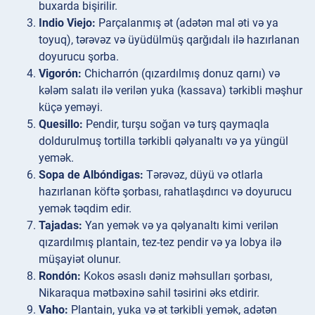
buxarda bişirilir.
Indio Viejo:
Parçalanmış ət (adətən mal əti və ya
toyuq), tərəvəz və üyüdülmüş qarğıdalı ilə hazırlanan
doyurucu şorba.
Vigorón:
Chicharrón (qızardılmış donuz qarnı) və
kələm salatı ilə verilən yuka (kassava) tərkibli məşhur
küçə yeməyi.
Quesillo:
Pendir, turşu soğan və turş qaymaqla
doldurulmuş tortilla tərkibli qəlyanaltı və ya yüngül
yemək.
Sopa de Albóndigas:
Tərəvəz, düyü və otlarla
hazırlanan köftə şorbası, rahatlaşdırıcı və doyurucu
yemək təqdim edir.
Tajadas:
Yan yemək və ya qəlyanaltı kimi verilən
qızardılmış plantain, tez-tez pendir və ya lobya ilə
müşayiət olunur.
Rondón:
Kokos əsaslı dəniz məhsulları şorbası,
Nikaraqua mətbəxinə sahil təsirini əks etdirir.
Vaho:
Plantain, yuka və ət tərkibli yemək, adətən