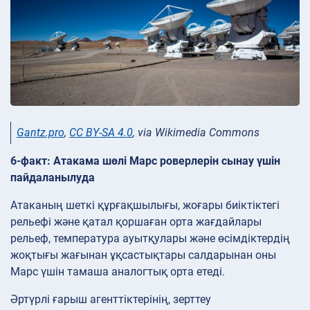
Gantz.pro
,
CC BY-SA 4.0
, via Wikimedia Commons
6-факт: Атакама шөлі Марс роверлерін сынау үшін
пайдаланылуда
Атаканың шеткі құрғақшылығы, жоғары биіктіктегі
рельефі және қатал қоршаған орта жағдайлары
рельеф, температура ауытқулары және өсімдіктердің
жоқтығы жағынан ұқсастықтары салдарынан оны
Марс үшін тамаша аналогтық орта етеді.
Әртүрлі ғарыш агенттіктерінің, зерттеу