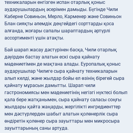
техникаларын енгізген испан отарлық қоныс
аударушылардың әсерімен дамыды. Бүгінде Чили
Каберне Совиньон, Мерло, Карменер және Совиньон
Блан сияқты әлемдік деңгейдегі сорттарды қоса
алғанда, жоғары сапалы шараптардың әртүрлі
ассортименті үшін атақты.
Бай шарап жасау дәстүрінен басқа, Чили отарлық
дәуірден бастау алатын ескі сыра қайнату
мәдениетімен де мақтана алады. Еуропалық қоныс
аударушылар Чилиге сыра қайнату техникаларын
алып келді, және жылдар бойы ел өзінің бірегей сыра
қайнату мұрасын дамытты. Шарап чили
гастрономиясы мен мәдениетінің негізгі нүктесі болып
қала бере жатқанымен, сыра қайнату саласы соңғы
жылдары қайта жаңарды, жергілікті ингредиенттер
мен дәстүрлерден шабыт алатын қолөнерлік сыра
өндіретін қолөнер сыра зауыттары мен микросыра
зауыттарының саны артуда.