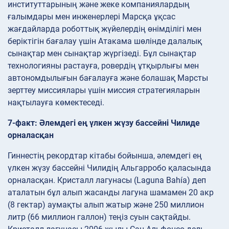
институттарының және жеке компаниялардың
ғалымдары мен инженерлері Марсқа ұқсас
жағдайларда роботтық жүйелердің өнімділігі мен
беріктігін бағалау үшін Атакама шөлінде далалық
сынақтар мен сынақтар жүргізеді. Бұл сынақтар
технологияны растауға, ровердің ұтқырлығы мен
автономдылығын бағалауға және болашақ Марсты
зерттеу миссиялары үшін миссия стратегияларын
нақтылауға көмектеседі.
7-факт: Әлемдегі ең үлкен жүзу бассейні Чилиде
орналасқан
Гиннестің рекордтар кітабы бойынша, әлемдегі ең
үлкен жүзу бассейні Чилидің Альгарробо қаласында
орналасқан. Кристалл лагунасы (Laguna Bahía) деп
аталатын бұл алып жасанды лагуна шамамен 20 акр
(8 гектар) аумақты алып жатыр және 250 миллион
литр (66 миллион галлон) теңіз суын сақтайды.