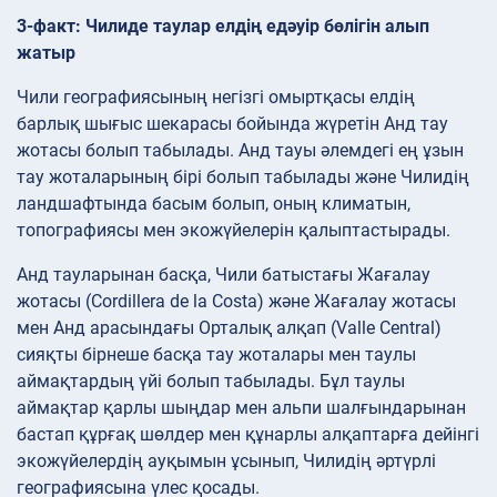
3-факт: Чилиде таулар елдің едәуір бөлігін алып
жатыр
Чили географиясының негізгі омыртқасы елдің
барлық шығыс шекарасы бойында жүретін Анд тау
жотасы болып табылады. Анд тауы әлемдегі ең ұзын
тау жоталарының бірі болып табылады және Чилидің
ландшафтында басым болып, оның климатын,
топографиясы мен экожүйелерін қалыптастырады.
Анд тауларынан басқа, Чили батыстағы Жағалау
жотасы (Cordillera de la Costa) және Жағалау жотасы
мен Анд арасындағы Орталық алқап (Valle Central)
сияқты бірнеше басқа тау жоталары мен таулы
аймақтардың үйі болып табылады. Бұл таулы
аймақтар қарлы шыңдар мен альпи шалғындарынан
бастап құрғақ шөлдер мен құнарлы алқаптарға дейінгі
экожүйелердің ауқымын ұсынып, Чилидің әртүрлі
географиясына үлес қосады.