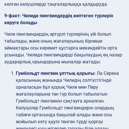
келген келушілерді таңғаларлыққа қалдыруда.
9-факт: Чилиде пингвиндердің көптеген түрлерін
көруге болады
Чили пингвиндердің әртүрлі түрлерінің үйі болып
табылады, және оның жағалауының бірнеше
аймақтары осы керемет құстарға мекендейтін орта
ұсынады. Чилиде пингвиндерді бақылаудың ең назар
аударарлық орындарына мыналар жатады:
Гумбольдт пингвин ұлттық қорығы:
Ла Серена
қаласының жанында Чилидің солтүстігінде
орналасқан бұл қорық Чили мен Перу
жағалауларына тән түр болып табылатын
Гумбольдт пингвинін сақтауға арналған.
Келушілер Гумбольдт пингвиндерін олардың
табиғи ортасында бақылай алады және осы
жойылып кету қаупі төнген түрді қорғау
жөніндегі күш-жігерлер туралы біле алады.