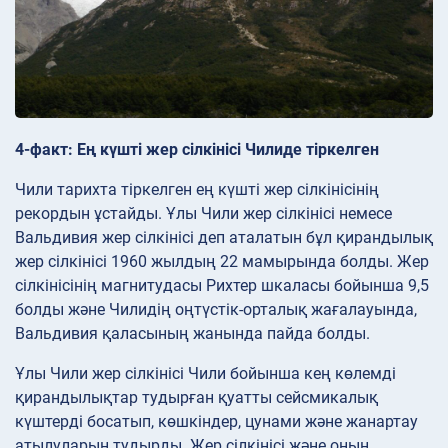
4-факт: Ең күшті жер сілкінісі Чилиде тіркелген
Чили тарихта тіркелген ең күшті жер сілкінісінің
рекордын ұстайды. Ұлы Чили жер сілкінісі немесе
Вальдивия жер сілкінісі деп аталатын бұл қирандылық
жер сілкінісі 1960 жылдың 22 мамырында болды. Жер
сілкінісінің магнитудасы Рихтер шкаласы бойынша 9,5
болды және Чилидің оңтүстік-орталық жағалауында,
Вальдивия қаласының жанында пайда болды.
Ұлы Чили жер сілкінісі Чили бойынша кең көлемді
қирандылықтар тудырған қуатты сейсмикалық
күштерді босатып, көшкіндер, цунами және жанартау
атылуларын тудырды. Жер сілкінісі және оның