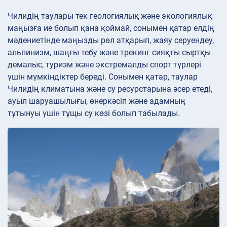
Чилидің таулары тек геологиялық және экологиялық
маңызға ие болып қана қоймай, сонымен қатар елдің
мәдениетінде маңызды рөл атқарып, жаяу серуендеу,
альпинизм, шаңғы тебу және трекинг сияқты сыртқы
демалыс, туризм және экстремалды спорт түрлері
үшін мүмкіндіктер береді. Сонымен қатар, таулар
Чилидің климатына және су ресурстарына әсер етеді,
ауыл шаруашылығы, өнеркәсіп және адамның
тұтынуы үшін тұщы су көзі болып табылады.