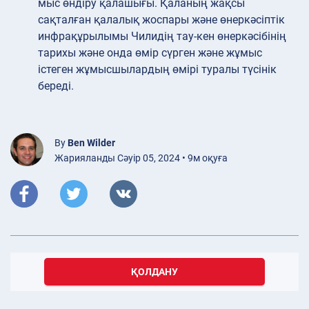
мыс өндіру қалашығы. Қаланың жақсы
сақталған қалалық жоспары және өнеркәсіптік
инфрақұрылымы Чилидің тау-кен өнеркәсібінің
тарихы және онда өмір сүрген және жұмыс
істеген жұмысшылардың өмірі туралы түсінік
береді.
By
Ben Wilder
Жарияланды Сәуір 05, 2024 • 9м оқуға
ҚОЛДАНУ