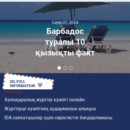
Сәуір 07, 2024
Барбадос
туралы 10
қызықты факт
ҚАЛАЙ
Халықаралық жүргізу куәлігі онлайн
Жүргізуші куәлігінің аудармасын алыңыз
IDA саяхатшылар үшін серіктестік бағдарламасы