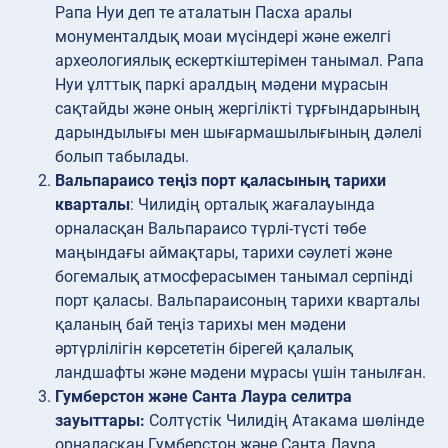
Рапа Нуи деп те аталатын Пасха аралы
монументалдық моаи мүсіндері және ежелгі
археологиялық ескерткіштерімен танымал. Рапа
Нуи ұлттық паркі аралдың мәдени мұрасын
сақтайды және оның жергілікті тұрғындарының
дарындылығы мен шығармашылығының дәлелі
болып табылады.
Вальпараисо теңіз порт қаласының тарихи
кварталы
: Чилидің орталық жағалауында
орналасқан Вальпараисо түрлі-түсті төбе
маңындағы аймақтары, тарихи сәулеті және
богемалық атмосферасымен танымал серпінді
порт қаласы. Вальпараисоның тарихи кварталы
қаланың бай теңіз тарихы мен мәдени
әртүрлілігін көрсететін бірегей қалалық
ландшафты және мәдени мұрасы үшін танылған.
Гумберстон және Санта Лаура селитра
зауыттары:
Солтүстік Чилидің Атакама шөлінде
орналасқан Гумберстон және Санта Лаура