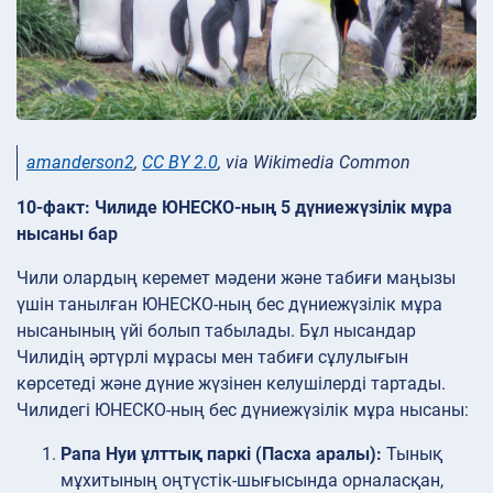
amanderson2
,
CC BY 2.0
, via Wikimedia Common
10-факт: Чилиде ЮНЕСКО-ның 5 дүниежүзілік мұра
нысаны бар
Чили олардың керемет мәдени және табиғи маңызы
үшін танылған ЮНЕСКО-ның бес дүниежүзілік мұра
нысанының үйі болып табылады. Бұл нысандар
Чилидің әртүрлі мұрасы мен табиғи сұлулығын
көрсетеді және дүние жүзінен келушілерді тартады.
Чилидегі ЮНЕСКО-ның бес дүниежүзілік мұра нысаны:
Рапа Нуи ұлттық паркі (Пасха аралы):
Тынық
мұхитының оңтүстік-шығысында орналасқан,