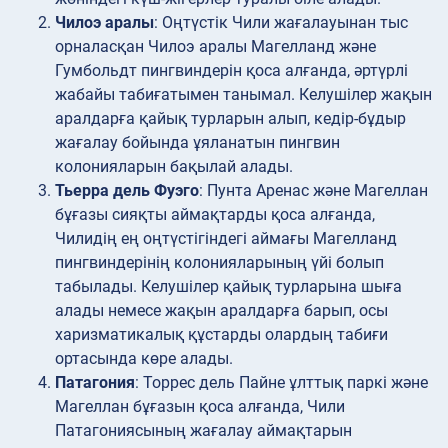
Чилоэ аралы
: Оңтүстік Чили жағалауынан тыс
орналасқан Чилоэ аралы Магелланд және
Гумбольдт пингвиндерін қоса алғанда, әртүрлі
жабайы табиғатымен танымал. Келушілер жақын
аралдарға қайық турларын алып, кедір-бұдыр
жағалау бойында ұяланатын пингвин
колонияларын бақылай алады.
Тьерра дель Фуэго
: Пунта Аренас және Магеллан
бұғазы сияқты аймақтарды қоса алғанда,
Чилидің ең оңтүстігіндегі аймағы Магелланд
пингвиндерінің колонияларының үйі болып
табылады. Келушілер қайық турларына шыға
алады немесе жақын аралдарға барып, осы
харизматикалық құстарды олардың табиғи
ортасында көре алады.
Патагония
: Торрес дель Пайне ұлттық паркі және
Магеллан бұғазын қоса алғанда, Чили
Патагониясының жағалау аймақтарын