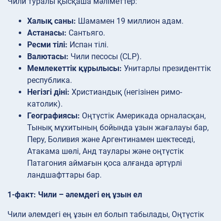
Чили туралы қысқаша мәліметтер:
Халық саны:
Шамамен 19 миллион адам.
Астанасы:
Сантьяго.
Ресми тілі:
Испан тілі.
Валютасы:
Чили песосы (CLP).
Мемлекеттік құрылысы:
Унитарлы президенттік
республика.
Негізгі діні:
Христиандық (негізінен римо-
католик).
Географиясы:
Оңтүстік Америкада орналасқан,
Тынық мұхитының бойында ұзын жағалауы бар,
Перу, Боливия және Аргентинамен шектеседі,
Атакама шөлі, Анд таулары және оңтүстік
Патагония аймағын қоса алғанда әртүрлі
ландшафттары бар.
1-факт: Чили – әлемдегі ең ұзын ел
Чили әлемдегі ең ұзын ел болып табылады, Оңтүстік