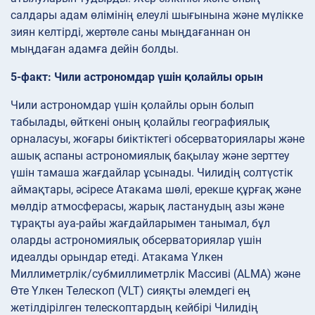
салдары адам өлімінің елеулі шығынына және мүлікке
зиян келтірді, жертөле саны мыңдағаннан он
мыңдаған адамға дейін болды.
5-факт: Чили астрономдар үшін қолайлы орын
Чили астрономдар үшін қолайлы орын болып
табылады, өйткені оның қолайлы географиялық
орналасуы, жоғары биіктіктегі обсерваториялары және
ашық аспаны астрономиялық бақылау және зерттеу
үшін тамаша жағдайлар ұсынады. Чилидің солтүстік
аймақтары, әсіресе Атакама шөлі, ерекше құрғақ және
мөлдір атмосферасы, жарық ластанудың азы және
тұрақты ауа-райы жағдайларымен танымал, бұл
оларды астрономиялық обсерваториялар үшін
идеалды орындар етеді. Атакама Үлкен
Миллиметрлік/субмиллиметрлік Массиві (ALMA) және
Өте Үлкен Телескоп (VLT) сияқты әлемдегі ең
жетілдірілген телескоптардың кейбірі Чилидің