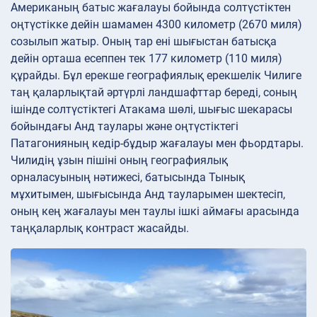
Американың батыс жағалауы бойында солтүстіктен
оңтүстікке дейін шамамен 4300 километр (2670 миля)
созылып жатыр. Оның тар ені шығыстан батысқа
дейін орташа есеппен тек 177 километр (110 миля)
құрайды. Бұл ерекше географиялық ерекшелік Чилиге
таң қаларлықтай әртүрлі ландшафттар береді, соның
ішінде солтүстіктегі Атакама шөлі, шығыс шекарасы
бойындағы Анд таулары және оңтүстіктегі
Патагонияның кедір-бұдыр жағалауы мен фьордтары.
Чилидің ұзын пішіні оның географиялық
орналасуының нәтижесі, батысында Тынық
мұхитымен, шығысында Анд тауларымен шектесіп,
оның кең жағалауы мен таулы ішкі аймағы арасында
таңқаларлық контраст жасайды.