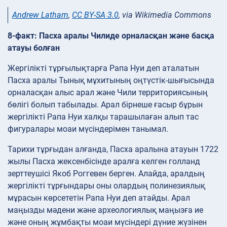
Andrew Latham
,
CC BY-SA 3.0
, via Wikimedia Commons
8-факт: Пасха аралы Чилиде орналасқан және басқа
атауы болған
Жергілікті тұрғылықтарға Рапа Нуи деп аталатын
Пасха аралы Тынық мұхитының оңтүстік-шығысында
орналасқан алыс арал және Чили территориясының
бөлігі болып табылады. Арал бірнеше ғасыр бұрын
жергілікті Рапа Нуи халқы тарашылаған алып тас
фигуралары моаи мүсіндерімен танымал.
Тарихи тұрғыдан алғанда, Пасха аралына атауын 1722
жылы Пасха жексенбісінде аралға келген голланд
зерттеушісі Якоб Роггевен берген. Алайда, аралдың
жергілікті тұрғындары оны олардың полинезиялық
мұрасын көрсететін Рапа Нуи деп атайды. Арал
маңызды мәдени және археологиялық маңызға ие
және оның жұмбақты моаи мүсіндері дүние жүзінен