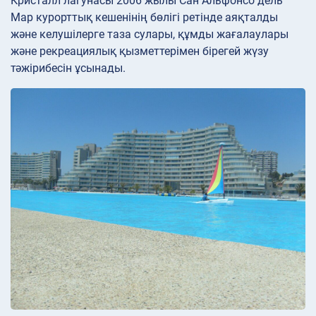
Кристалл лагунасы 2006 жылы Сан Альфонсо дель
Мар курорттық кешенінің бөлігі ретінде аяқталды
және келушілерге таза сулары, құмды жағалаулары
және рекреациялық қызметтерімен бірегей жүзу
тәжірибесін ұсынады.