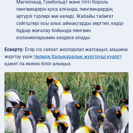
Магелланд, Гумбольдт және тіпті Король
пингвиндерін қоса алғанда, пингвиндердің
әртүрлі түрлері жиі келеді. Жабайы табиғат
сүйгіштері осы алыс аймақтарды зерттеп, кедір-
бұдыр жағалау бойында пингвин
колонияларымен кездесе алады.
Ескерту:
Егер сіз саяхат жоспарлап жатсаңыз, машина
жүргізу үшін
Чилиде Халықаралық жүргізуші куәлігі
қажет па екенін біліп алыңыз.