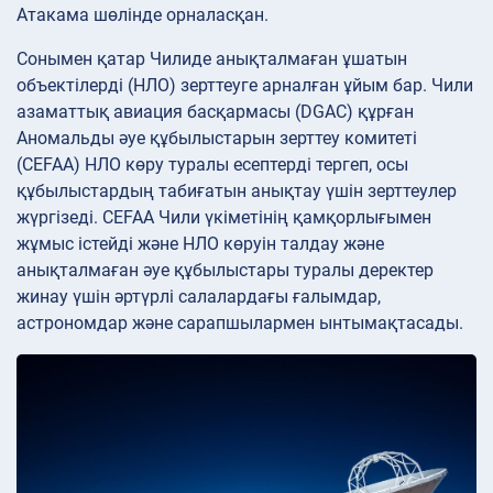
Атакама шөлінде орналасқан.
Сонымен қатар Чилиде анықталмаған ұшатын
объектілерді (НЛО) зерттеуге арналған ұйым бар. Чили
азаматтық авиация басқармасы (DGAC) құрған
Аномальды әуе құбылыстарын зерттеу комитеті
(CEFAA) НЛО көру туралы есептерді тергеп, осы
құбылыстардың табиғатын анықтау үшін зерттеулер
жүргізеді. CEFAA Чили үкіметінің қамқорлығымен
жұмыс істейді және НЛО көруін талдау және
анықталмаған әуе құбылыстары туралы деректер
жинау үшін әртүрлі салалардағы ғалымдар,
астрономдар және сарапшылармен ынтымақтасады.