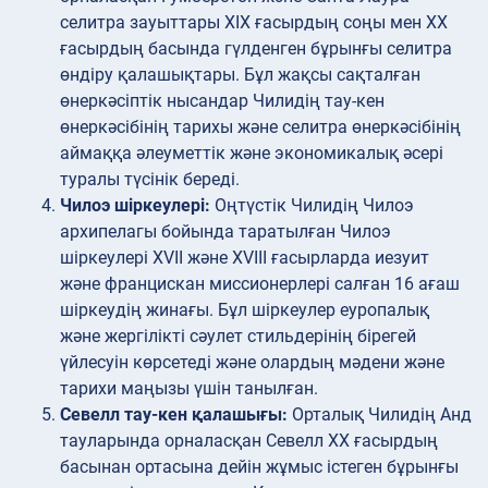
селитра зауыттары XIX ғасырдың соңы мен XX
ғасырдың басында гүлденген бұрынғы селитра
өндіру қалашықтары. Бұл жақсы сақталған
өнеркәсіптік нысандар Чилидің тау-кен
өнеркәсібінің тарихы және селитра өнеркәсібінің
аймаққа әлеуметтік және экономикалық әсері
туралы түсінік береді.
Чилоэ шіркеулері:
Оңтүстік Чилидің Чилоэ
архипелагы бойында таратылған Чилоэ
шіркеулері XVII және XVIII ғасырларда иезуит
және францискан миссионерлері салған 16 ағаш
шіркеудің жинағы. Бұл шіркеулер еуропалық
және жергілікті сәулет стильдерінің бірегей
үйлесуін көрсетеді және олардың мәдени және
тарихи маңызы үшін танылған.
Севелл тау-кен қалашығы:
Орталық Чилидің Анд
тауларында орналасқан Севелл XX ғасырдың
басынан ортасына дейін жұмыс істеген бұрынғы