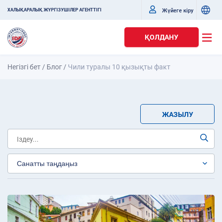
Жүйеге кіру
ХАЛЫҚАРАЛЫҚ ЖҮРГІЗУШІЛЕР АГЕНТТІГІ
ҚОЛДАНУ
Негізгі бет
/
Блог
/
Чили туралы 10 қызықты факт
ЖАЗЫЛУ