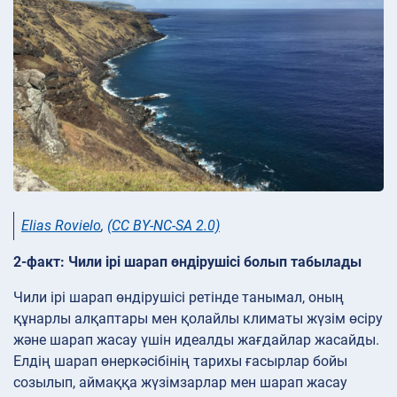
Elias Rovielo
,
(CC BY-NC-SA 2.0)
2-факт: Чили ірі шарап өндірушісі болып табылады
Чили ірі шарап өндірушісі ретінде танымал, оның
құнарлы алқаптары мен қолайлы климаты жүзім өсіру
және шарап жасау үшін идеалды жағдайлар жасайды.
Елдің шарап өнеркәсібінің тарихы ғасырлар бойы
созылып, аймаққа жүзімзарлар мен шарап жасау