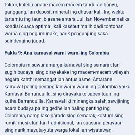
faktor, kalebu anane macem-macem tanduran banyu,
ganggang, lan deposit mineral ing dhasar kali. Ing wektu
tartamtu ing taun, biasane antara Juli lan November nalika
kondisi cuaca optimal, kali kasebut malih dadi tontonan
warna sing nggumunake, narik pengunjung saka
saindenging jagad.
Fakta 9: Ana karnaval warni-warni ing Colombia
Colombia misuwur amarga karnaval sing semarak lan
sugih budaya, sing dirayakake ing macem-macem wilayah
negara kanthi semangat lan antusiasme. Antarane
karnaval paling penting lan warni-warni ing Colombia yaiku
Karnaval Barranquilla, sing dirayakake saben taun ing
kutha Barranquilla. Karnaval iki minangka salah sawijining
acara budaya paling gedhe lan paling penting ing
Colombia, nampilake parade sing semarak, kostum sing
rumit, musik lan tari tradhisional, lan suasana perayaan
sing narik mayuta-yuta warga lokal lan wisatawan.