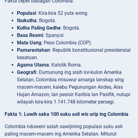
Fakta cepet babagan Colombia:
Populasi
: Kira-kira 52 yuta wong.
Ibukutha
: Bogotá.
Kutha Paling Gedhe
: Bogotá.
Basa Resmi
: Spanyol.
Mata Uang
: Peso Colombia (COP).
Pamarentahan
: Republik konstitusional presidensial
kesatuan.
Agama Utama
: Katolik Roma.
Geografi
: Dumunung ing sisih lor-kulon Amerika
Selatan, Colombia misuwur amarga lanskap sing
macem-macem, kalebu Pegunungan Andes, Alas
Hujan Amazon, lan pesisir Karibia lan Pasifik, nutupi
wilayah kira-kira 1.141.748 kilometer persegi.
Fakta 1: Luwih saka 100 suku asli wis urip ing Colombia
Colombia nduweni salah sawijining populasi suku asli
paling macem-macem ing Amerika Selatan. Miturut