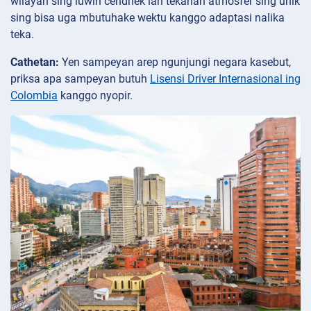
wilayah sing luwih cendhek lan tekanan atmosfer sing unik
sing bisa uga mbutuhake wektu kanggo adaptasi nalika
teka.
Cathetan:
Yen sampeyan arep ngunjungi negara kasebut,
priksa apa sampeyan butuh
Lisensi Driver Internasional ing
Colombia
kanggo nyopir.