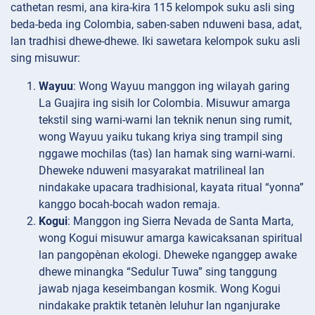
cathetan resmi, ana kira-kira 115 kelompok suku asli sing
beda-beda ing Colombia, saben-saben nduweni basa, adat,
lan tradhisi dhewe-dhewe. Iki sawetara kelompok suku asli
sing misuwur:
Wayuu
: Wong Wayuu manggon ing wilayah garing
La Guajira ing sisih lor Colombia. Misuwur amarga
tekstil sing warni-warni lan teknik nenun sing rumit,
wong Wayuu yaiku tukang kriya sing trampil sing
nggawe mochilas (tas) lan hamak sing warni-warni.
Dheweke nduweni masyarakat matrilineal lan
nindakake upacara tradhisional, kayata ritual “yonna”
kanggo bocah-bocah wadon remaja.
Kogui
: Manggon ing Sierra Nevada de Santa Marta,
wong Kogui misuwur amarga kawicaksanan spiritual
lan pangopènan ekologi. Dheweke nganggep awake
dhewe minangka “Sedulur Tuwa” sing tanggung
jawab njaga keseimbangan kosmik. Wong Kogui
nindakake praktik tetanèn leluhur lan nganjurake