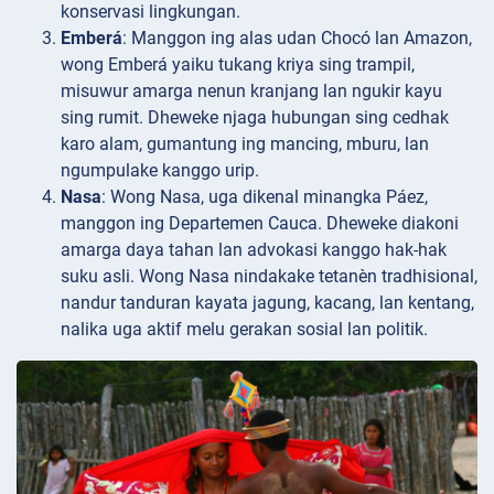
konservasi lingkungan.
Emberá
: Manggon ing alas udan Chocó lan Amazon,
wong Emberá yaiku tukang kriya sing trampil,
misuwur amarga nenun kranjang lan ngukir kayu
sing rumit. Dheweke njaga hubungan sing cedhak
karo alam, gumantung ing mancing, mburu, lan
ngumpulake kanggo urip.
Nasa
: Wong Nasa, uga dikenal minangka Páez,
manggon ing Departemen Cauca. Dheweke diakoni
amarga daya tahan lan advokasi kanggo hak-hak
suku asli. Wong Nasa nindakake tetanèn tradhisional,
nandur tanduran kayata jagung, kacang, lan kentang,
nalika uga aktif melu gerakan sosial lan politik.