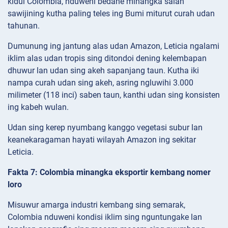
kidul Colombia, nduweni bedane minangka salah
sawijining kutha paling teles ing Bumi miturut curah udan
tahunan.
Dumunung ing jantung alas udan Amazon, Leticia ngalami
iklim alas udan tropis sing ditondoi dening kelembapan
dhuwur lan udan sing akeh sapanjang taun. Kutha iki
nampa curah udan sing akeh, asring ngluwihi 3.000
milimeter (118 inci) saben taun, kanthi udan sing konsisten
ing kabeh wulan.
Udan sing kerep nyumbang kanggo vegetasi subur lan
keanekaragaman hayati wilayah Amazon ing sekitar
Leticia.
Fakta 7: Colombia minangka eksportir kembang nomer
loro
Misuwur amarga industri kembang sing semarak,
Colombia nduweni kondisi iklim sing nguntungake lan