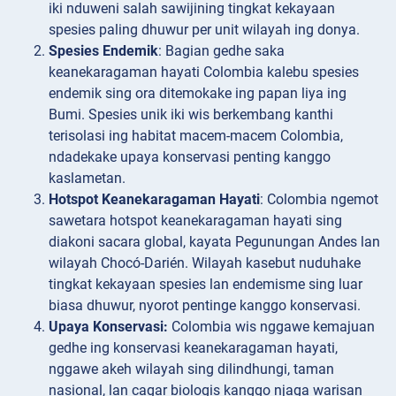
iki nduweni salah sawijining tingkat kekayaan
spesies paling dhuwur per unit wilayah ing donya.
Spesies Endemik
: Bagian gedhe saka
keanekaragaman hayati Colombia kalebu spesies
endemik sing ora ditemokake ing papan liya ing
Bumi. Spesies unik iki wis berkembang kanthi
terisolasi ing habitat macem-macem Colombia,
ndadekake upaya konservasi penting kanggo
kaslametan.
Hotspot Keanekaragaman Hayati
: Colombia ngemot
sawetara hotspot keanekaragaman hayati sing
diakoni sacara global, kayata Pegunungan Andes lan
wilayah Chocó-Darién. Wilayah kasebut nuduhake
tingkat kekayaan spesies lan endemisme sing luar
biasa dhuwur, nyorot pentinge kanggo konservasi.
Upaya Konservasi:
Colombia wis nggawe kemajuan
gedhe ing konservasi keanekaragaman hayati,
nggawe akeh wilayah sing dilindhungi, taman
nasional, lan cagar biologis kanggo njaga warisan