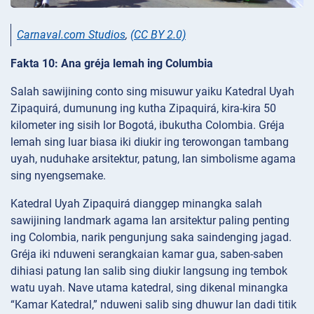
Carnaval.com Studios
,
(CC BY 2.0)
Fakta 10: Ana gréja lemah ing Columbia
Salah sawijining conto sing misuwur yaiku Katedral Uyah
Zipaquirá, dumunung ing kutha Zipaquirá, kira-kira 50
kilometer ing sisih lor Bogotá, ibukutha Colombia. Gréja
lemah sing luar biasa iki diukir ing terowongan tambang
uyah, nuduhake arsitektur, patung, lan simbolisme agama
sing nyengsemake.
Katedral Uyah Zipaquirá dianggep minangka salah
sawijining landmark agama lan arsitektur paling penting
ing Colombia, narik pengunjung saka saindenging jagad.
Gréja iki nduweni serangkaian kamar gua, saben-saben
dihiasi patung lan salib sing diukir langsung ing tembok
watu uyah. Nave utama katedral, sing dikenal minangka
“Kamar Katedral,” nduweni salib sing dhuwur lan dadi titik