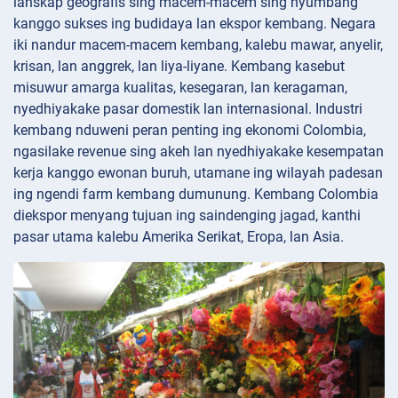
lanskap geografis sing macem-macem sing nyumbang
kanggo sukses ing budidaya lan ekspor kembang. Negara
iki nandur macem-macem kembang, kalebu mawar, anyelir,
krisan, lan anggrek, lan liya-liyane. Kembang kasebut
misuwur amarga kualitas, kesegaran, lan keragaman,
nyedhiyakake pasar domestik lan internasional. Industri
kembang nduweni peran penting ing ekonomi Colombia,
ngasilake revenue sing akeh lan nyedhiyakake kesempatan
kerja kanggo ewonan buruh, utamane ing wilayah padesan
ing ngendi farm kembang dumunung. Kembang Colombia
diekspor menyang tujuan ing saindenging jagad, kanthi
pasar utama kalebu Amerika Serikat, Eropa, lan Asia.