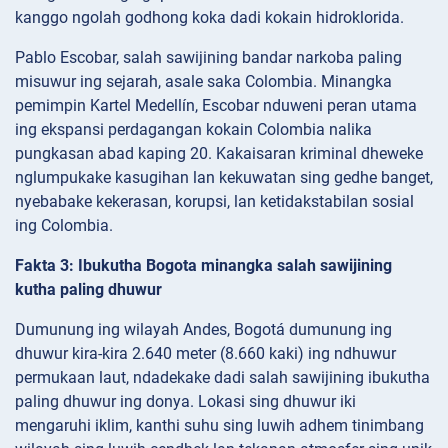
kanggo ngolah godhong koka dadi kokain hidroklorida.
Pablo Escobar, salah sawijining bandar narkoba paling
misuwur ing sejarah, asale saka Colombia. Minangka
pemimpin Kartel Medellín, Escobar nduweni peran utama
ing ekspansi perdagangan kokain Colombia nalika
pungkasan abad kaping 20. Kakaisaran kriminal dheweke
nglumpukake kasugihan lan kekuwatan sing gedhe banget,
nyebabake kekerasan, korupsi, lan ketidakstabilan sosial
ing Colombia.
Fakta 3: Ibukutha Bogota minangka salah sawijining
kutha paling dhuwur
Dumunung ing wilayah Andes, Bogotá dumunung ing
dhuwur kira-kira 2.640 meter (8.660 kaki) ing ndhuwur
permukaan laut, ndadekake dadi salah sawijining ibukutha
paling dhuwur ing donya. Lokasi sing dhuwur iki
mengaruhi iklim, kanthi suhu sing luwih adhem tinimbang