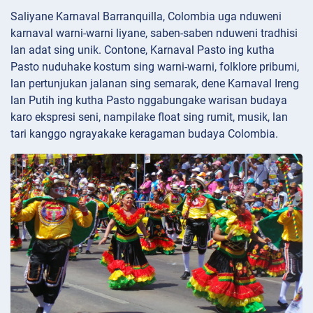
Saliyane Karnaval Barranquilla, Colombia uga nduweni
karnaval warni-warni liyane, saben-saben nduweni tradhisi
lan adat sing unik. Contone, Karnaval Pasto ing kutha
Pasto nuduhake kostum sing warni-warni, folklore pribumi,
lan pertunjukan jalanan sing semarak, dene Karnaval Ireng
lan Putih ing kutha Pasto nggabungake warisan budaya
karo ekspresi seni, nampilake float sing rumit, musik, lan
tari kanggo ngrayakake keragaman budaya Colombia.