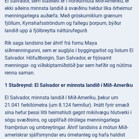
El Salvador, sem staðsett er í norðurhluta Mið-Ameríku, er
ekki aðeins minnsta landið á svæðinu heldur líka örheimur
menningarlegra auðæfa. Með gróskumiklum grænum
fjöllum, Kyrrahafsströndum og fallegu þorpum, býður
landið upp á fjölbreytta náttúrufegurð.
Rík saga landsins ber áhrif frá fornu Maya
siðmenningunni, sem er augljós í byggingarlist og listum El
Salvador. Höfuðborgin, San Salvador, er frjósamt
menningar- og viðskiptamiðstöð þar sem hefðir og nútíma
renna saman.
1 Staðreynd: El Salvador er minnsta landið í Mið-Ameríku
El Salvador, minnsta landið í Mið-Ameríku, þekur um
21.041 ferkílómetra (um 8.124 fermílur). Þrátt fyrir smæð
sína hefur þessi litli heimshluti gegnt mikilvægu hlutverki í
sögu svæðisins, og upplifað ótrúlega menningarlega
framþróun og umbreytingar. Áhrif landsins á mótun Mið-
amerískrar sjálfsmyndar eru ómetanleg og hafa haldist