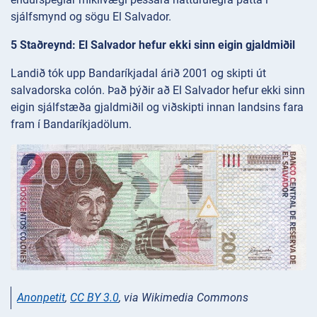
sjálfsmynd og sögu El Salvador.
5 Staðreynd: El Salvador hefur ekki sinn eigin gjaldmiðil
Landið tók upp Bandaríkjadal árið 2001 og skipti út
salvadorska colón. Það þýðir að El Salvador hefur ekki sinn
eigin sjálfstæða gjaldmiðil og viðskipti innan landsins fara
fram í Bandaríkjadölum.
Anonpetit
,
CC BY 3.0
, via Wikimedia Commons