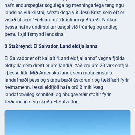
nafn endurspeglar sögulega og menningarlega tengingu
landsins við kristni, sérstaklega við Jesú Krist, sem oft er
vísað til sem “Frelsarans” í kristinni guðfræði. Notkun
þessa nafns undirstrikar tengsl við trúarleg og andleg
þemu í sjálfsmynd landsins.
3 Staðreynd: El Salvador, Land eldfjallanna
El Salvador er oft kallað “Land eldfjallanna” vegna fjölda
eldfjalla sem dreift er um landið. Það eru um 23 virk eldfjöll
í þessu litla Mið-Ameríska landi, sem móta einstaka
landafræði þess og skapa bæði áskoranir og tækifæri fyrir
heimamenn. Þessi eldfjöll hafa orðið mikilvæg
landafræðileg kennileiti og áhugaverðir staðir fyrir
ferðamenn sem skoða El Salvador.