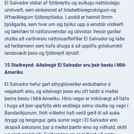
El Salvador státar af fjölbreyttu og auðugu náttúrulegu
umhverfi, sem einkennist af hitabeltisregnskógum og
líffræðilegum fjölbreytileika. Landið er heimili fimm
þjóðgarða, sem hver um sig býður upp á einstök vistkerfi
og tækifæri til náttúruverndar og útivistar. Þessir garðar
stuðla að varðveislu náttúruarfleifðar El Salvador og laða
að ferðamenn sem hafa áhuga á að upplifa gróskumikil
landsvæði þess og fjölbreytt dýralíf.
15 Staðreynd: Aðalvegir El Salvador eru þeir bestu í Mið-
Ameríku
El Salvador hefur gert athyglisverðar endurbætur á
vegakerfi sínu, og aðalvegir þess eru oft taldir á meðal
þeirra bestu í Mið-Ameríku. Hins vegar er mikilvægt að hafa
í huga að þeir uppfylla ekki endilega sömu staðla og vegir í
Bandaríkjunum. Þótt viðleitni hafi verið gerð til að auka
öryggi og tengingar, geta sumir vegir í El Salvador enn
skapað áskoranir, þar á meðal þættir eins og viðhald, skilti