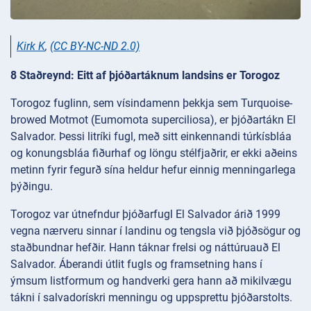
Kirk K
,
(CC BY-NC-ND 2.0)
8 Staðreynd: Eitt af þjóðartáknum landsins er Torogoz
Torogoz fuglinn, sem vísindamenn þekkja sem Turquoise-
browed Motmot (Eumomota superciliosa), er þjóðartákn El
Salvador. Þessi litríki fugl, með sitt einkennandi túrkísbláa
og konungsbláa fiðurhaf og löngu stélfjaðrir, er ekki aðeins
metinn fyrir fegurð sína heldur hefur einnig menningarlega
þýðingu.
Torogoz var útnefndur þjóðarfugl El Salvador árið 1999
vegna nærveru sinnar í landinu og tengsla við þjóðsögur og
staðbundnar hefðir. Hann táknar frelsi og náttúruauð El
Salvador. Áberandi útlit fugls og framsetning hans í
ýmsum listformum og handverki gera hann að mikilvægu
tákni í salvadorískri menningu og uppsprettu þjóðarstolts.