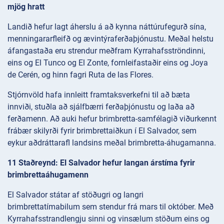
mjög hratt
Landið hefur lagt áherslu á að kynna náttúrufegurð sína,
menningararfleifð og ævintýraferðaþjónustu. Meðal helstu
áfangastaða eru strendur meðfram Kyrrahafsströndinni,
eins og El Tunco og El Zonte, fornleifastaðir eins og Joya
de Cerén, og hinn fagri Ruta de las Flores.
Stjórnvöld hafa innleitt framtaksverkefni til að bæta
innviði, stuðla að sjálfbærri ferðaþjónustu og laða að
ferðamenn. Að auki hefur brimbretta-samfélagið viðurkennt
frábær skilyrði fyrir brimbrettaiðkun í El Salvador, sem
eykur aðdráttarafl landsins meðal brimbretta-áhugamanna.
11 Staðreynd: El Salvador hefur langan árstíma fyrir
brimbrettaáhugamenn
El Salvador státar af stöðugri og langri
brimbrettatímabilum sem stendur frá mars til október. Með
Kyrrahafsstrandlengju sinni og vinsælum stöðum eins og