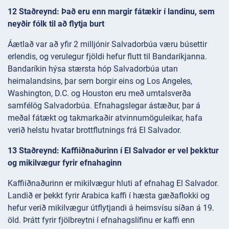
12 Staðreynd: Það eru enn margir fátækir í landinu, sem
neyðir fólk til að flytja burt
Áætlað var að yfir 2 milljónir Salvadorbúa væru búsettir
erlendis, og verulegur fjöldi hefur flutt til Bandaríkjanna.
Bandaríkin hýsa stærsta hóp Salvadorbúa utan
heimalandsins, þar sem borgir eins og Los Angeles,
Washington, D.C. og Houston eru með umtalsverða
samfélög Salvadorbúa. Efnahagslegar ástæður, þar á
meðal fátækt og takmarkaðir atvinnumöguleikar, hafa
verið helstu hvatar brottflutnings frá El Salvador.
13 Staðreynd: Kaffiiðnaðurinn í El Salvador er vel þekktur
og mikilvægur fyrir efnahaginn
Kaffiiðnaðurinn er mikilvægur hluti af efnahag El Salvador.
Landið er þekkt fyrir Arabica kaffi í hæsta gæðaflokki og
hefur verið mikilvægur útflytjandi á heimsvísu síðan á 19.
öld. Þrátt fyrir fjölbreytni í efnahagslífinu er kaffi enn