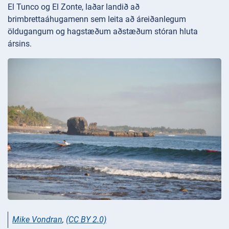
El Tunco og El Zonte, laðar landið að
brimbrettaáhugamenn sem leita að áreiðanlegum
öldugangum og hagstæðum aðstæðum stóran hluta
ársins.
Mike Vondran
,
(CC BY 2.0)