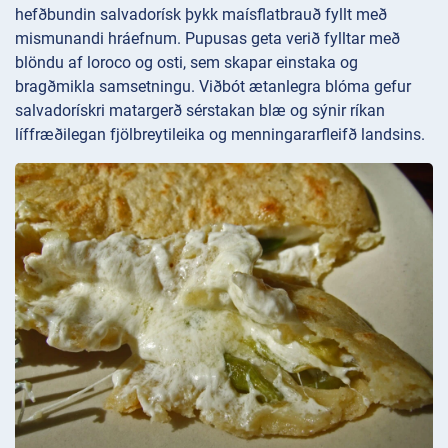
hefðbundin salvadorísk þykk maísflatbrauð fyllt með
mismunandi hráefnum. Pupusas geta verið fylltar með
blöndu af loroco og osti, sem skapar einstaka og
bragðmikla samsetningu. Viðbót ætanlegra blóma gefur
salvadorískri matargerð sérstakan blæ og sýnir ríkan
líffræðilegan fjölbreytileika og menningararfleifð landsins.