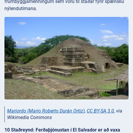
frumbyggjamenningum sem voru til staðar fyrir spænsku
nýlendutímana.
Mariordo (Mario Roberto Durán Ortiz)
,
CC BY-SA 3.0
, via
Wikimedia Commons
10 Staðreynd: Ferðaþjónustan í El Salvador er að vaxa