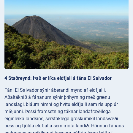
4 Staðreynd: Það er líka eldfjall á fána El Salvador
Fáni El Salvador sýnir áberandi mynd af eldfjalli.
Aðaltáknið á fánanum sýnir þríhyrning með grænu
landslagi, bláum himni og hvítu eldfjalli sem rís upp úr
miðjunni. Þessi framsetning táknar landafræðilega
eiginleika landsins, sérstaklega gróskumikil landsvæði
þess og fjölda eldfjalla sem móta landið. Hönnun fánans
endurspeglar mikilvægi þessara náttúrulegra þátta í