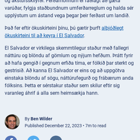
og akstursskilyrði. Ferðamönnum er ráðlagt að gæta
varúðar, fylgja staðbundnum umferðarreglum og halda sér
upplýstum um ástand vega þegar þeir ferðast um landið.
Það fer eftir ökuskírteini þínu, þú gætir þurft
alþjóðlegt
ökuskírteini til að keyra í El Salvador
.
El Salvador er virkilega skemmtilegur staður með fallegri
náttúru og blöndu af gömlum og nýjum hefðum. Þrátt fyrir
að hafa gengið í gegnum erfiða tíma, er fólkið þar sterkt og
gestrisið. Að kanna El Salvador er eins og að uppgötva
einstaka blöndu af sögu, náttúrufegurð og frábærum anda
fólksins. Þetta er sérstakur staður sem skilur eftir sig
varanleg áhrif á alla sem heimsækja hann.
By
Ben Wilder
Published December 22, 2023 • 7m to read