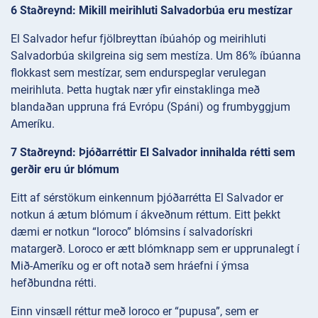
6 Staðreynd: Mikill meirihluti Salvadorbúa eru mestízar
El Salvador hefur fjölbreyttan íbúahóp og meirihluti
Salvadorbúa skilgreina sig sem mestíza. Um 86% íbúanna
flokkast sem mestízar, sem endurspeglar verulegan
meirihluta. Þetta hugtak nær yfir einstaklinga með
blandaðan uppruna frá Evrópu (Spáni) og frumbyggjum
Ameríku.
7 Staðreynd: Þjóðarréttir El Salvador innihalda rétti sem
gerðir eru úr blómum
Eitt af sérstökum einkennum þjóðarrétta El Salvador er
notkun á ætum blómum í ákveðnum réttum. Eitt þekkt
dæmi er notkun “loroco” blómsins í salvadorískri
matargerð. Loroco er ætt blómknapp sem er upprunalegt í
Mið-Ameríku og er oft notað sem hráefni í ýmsa
hefðbundna rétti.
Einn vinsæll réttur með loroco er “pupusa”, sem er