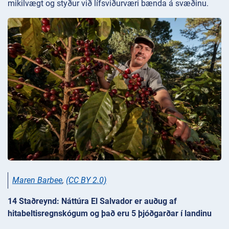
mikilvægt og styður við lífsviðurværi bænda á svæðinu.
Maren Barbee
,
(CC BY 2.0)
14 Staðreynd: Náttúra El Salvador er auðug af
hitabeltisregnskógum og það eru 5 þjóðgarðar í landinu