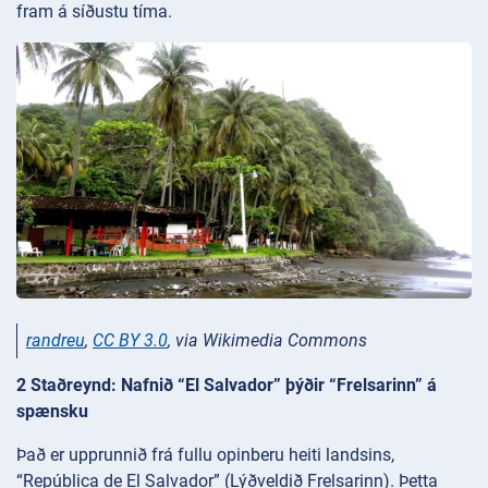
fram á síðustu tíma.
randreu
,
CC BY 3.0
, via Wikimedia Commons
2 Staðreynd: Nafnið “El Salvador” þýðir “Frelsarinn” á
spænsku
Það er upprunnið frá fullu opinberu heiti landsins,
“República de El Salvador” (Lýðveldið Frelsarinn). Þetta