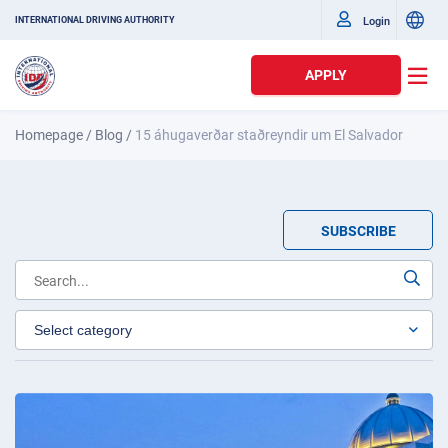
Login
INTERNATIONAL DRIVING AUTHORITY
APPLY
Homepage
/
Blog
/
15 áhugaverðar staðreyndir um El Salvador
SUBSCRIBE