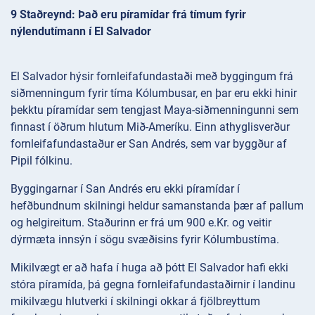
9 Staðreynd: Það eru píramídar frá tímum fyrir
nýlendutímann í El Salvador
El Salvador hýsir fornleifafundastaði með byggingum frá
siðmenningum fyrir tíma Kólumbusar, en þar eru ekki hinir
þekktu píramídar sem tengjast Maya-siðmenningunni sem
finnast í öðrum hlutum Mið-Ameríku. Einn athyglisverður
fornleifafundastaður er San Andrés, sem var byggður af
Pipil fólkinu.
Byggingarnar í San Andrés eru ekki píramídar í
hefðbundnum skilningi heldur samanstanda þær af pallum
og helgireitum. Staðurinn er frá um 900 e.Kr. og veitir
dýrmæta innsýn í sögu svæðisins fyrir Kólumbustíma.
Mikilvægt er að hafa í huga að þótt El Salvador hafi ekki
stóra píramída, þá gegna fornleifafundastaðirnir í landinu
mikilvægu hlutverki í skilningi okkar á fjölbreyttum