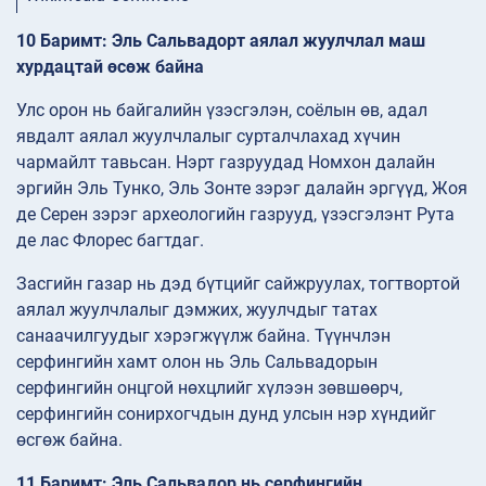
10 Баримт: Эль Сальвадорт аялал жуулчлал маш
хурдацтай өсөж байна
Улс орон нь байгалийн үзэсгэлэн, соёлын өв, адал
явдалт аялал жуулчлалыг сурталчлахад хүчин
чармайлт тавьсан. Нэрт газруудад Номхон далайн
эргийн Эль Тунко, Эль Зонте зэрэг далайн эргүүд, Жоя
де Серен зэрэг археологийн газрууд, үзэсгэлэнт Рута
де лас Флорес багтдаг.
Засгийн газар нь дэд бүтцийг сайжруулах, тогтвортой
аялал жуулчлалыг дэмжих, жуулчдыг татах
санаачилгуудыг хэрэгжүүлж байна. Түүнчлэн
серфингийн хамт олон нь Эль Сальвадорын
серфингийн онцгой нөхцлийг хүлээн зөвшөөрч,
серфингийн сонирхогчдын дунд улсын нэр хүндийг
өсгөж байна.
11 Баримт: Эль Сальвадор нь серфингийн