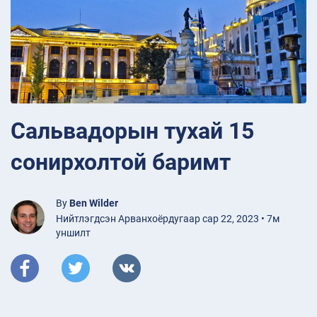
Сальвадорын тухай 15
сонирхолтой баримт
By
Ben Wilder
Нийтлэгдсэн Арванхоёрдугаар сар 22, 2023 • 7м
уншилт