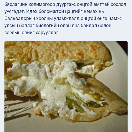
бяслагийн холимогоор дүүргэж, онцгой амттай хослол
үүсгэдэг. Идэх боломжтой цэцгийг нэмэх нь
Сальвадорын хоолны уламжлалд онцгой өнгө нэмж,
улсын баялаг биологийн олон янз байдал болон
соёлын өвийг харуулдаг.