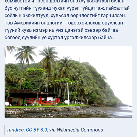
хэмжээтэй ч гэсэн дэлхийн энэхүү жижигхэн булан
бүс нутгийн түүхэнд чухал үүрэг гүйцэтгэж, гайхалтай
соёлын амжилтууд, хувьсал өөрчлөлтийг гэрчилсэн.
Төв Америкийн онцлогийг тодорхойлоход оруулсан
түүний хувь нэмэр нь үнэ цэнэтэй хэвээр байгаа
бөгөөд сүүлийн үе хүртэл үргэлжилсээр байна.
randreu
,
CC BY 3.0
, via Wikimedia Commons