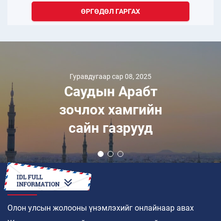
ӨРГӨДӨЛ ГАРГАХ
Гуравдугаар сар 08, 2025
Саудын Арабт
зочлох хамгийн
сайн газрууд
ХЭРХЭН
Олон улсын жолооны үнэмлэхийг онлайнаар авах