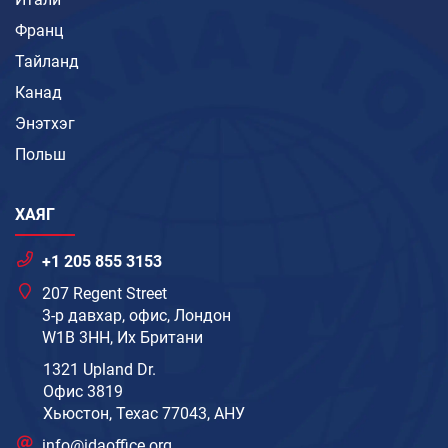
Франц
Тайланд
Канад
Энэтхэг
Польш
ХАЯГ
+1 205 855 3153
207 Regent Street
3-р давхар, офис, Лондон
W1B 3HH, Их Британи
1321 Upland Dr.
Офис 3819
Хьюстон, Техас 77043, АНУ
info@idaoffice.org