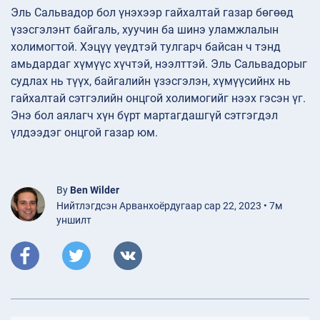
Эль Сальвадор бол үнэхээр гайхалтай газар бөгөөд
үзэсгэлэнт байгаль, хуучин ба шинэ уламжлалын
холимогтой. Хэцүү үеүдтэй тулгарч байсан ч тэнд
амьдардаг хүмүүс хүчтэй, нээлттэй. Эль Сальвадорыг
судлах нь түүх, байгалийн үзэсгэлэн, хүмүүсийнх нь
гайхалтай сэтгэлийн онцгой холимогийг нээх гэсэн үг.
Энэ бол аялагч хүн бүрт мартагдашгүй сэтгэгдэл
үлдээдэг онцгой газар юм.
By
Ben Wilder
Нийтлэгдсэн Арванхоёрдугаар сар 22, 2023 • 7м
уншилт