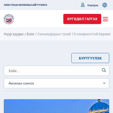
Нэвтрэх
ОЛОН УЛСЫН ЖОЛООНЫ БАЙГУУЛЛАГА
ӨРГӨДӨЛ ГАРГАХ
Нүүр хуудас
/
Блог
/
Сальвадорын тухай 15 сонирхолтой баримт
БҮРТГҮҮЛЭХ