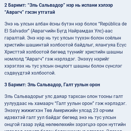
2 Баримт: “Эль Сальвадор” нэр нь испани хэлээр
“Аврагч” гэсэн утгатай
Энэ нь улсын албан ёсны бүтэн нэр болох “República de
El Salvador” (Аврагчийн Бүгд Найрамдах Улс)-аас
гаралтай. Энэ нэр нь тус улсын түүхэн болон соёлын
христийн шашинтай холбоотой байдлыг, ялангуяа Есүс
Христтэй холбоотой бөгөөд түүнийг христийн шашны
номлолд “Аврагч” гэж нэрлэдэг. Энэхүү нэрийг
хэрэглэх нь тус улсын онцлогт шашны болон сүнслэг
сэдвүүдтэй холбоотой.
3 Баримт: Эль Сальвадор, Галт уулын орон
Эль Сальвадорыг улс даяар тархсан олон тооны галт
уулуудаас нь хамаарч “Галт уулын орон” гэж нэрлэдэг.
Энэхүү жижигхэн Төв Америкийн улсад 23 орчим
идэвхтэй галт уул байдаг бөгөөд энэ нь тус улсын
онцгой газар зүйд нөлөөлөхийн зэрэгцээ орон нутгийн