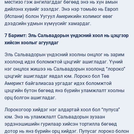
местизо гэж ангилагддаг бөгөөд энэ нь хүн амын
дийлэнх хувийг эзэлдэг. Энэ нэр томьёо нь Европ
(Испани) болон Уугуул Америкийн холимог өвөг
дээдсийн удмын хүмүүсийг хамардаг.
7 Баримт: Эль Сальвадорын үндэсний хоол нь цэцгээр
хийсэн хоолыг агуулдаг
Эль Сальвадорын үндэсний хоолны онцлог нь зарим
хоолонд идэх боломжтой цэцгийг ашигладаг. Үүний
нэг онцлох жишээ нь Сальвадорын хоолонд “лороко”
цэцгийг ашигладаг явдал юм. Лороко бол Төв
Америкт байгалиасаа ургадаг идэх боломжтой
цэцгийн бутон бөгөөд янз бүрийн уламжлалт хоолны
орц болгон ашигладаг.
Лорокогоор хийдэг нэг алдартай хоол бол “пупуса”
юм. Энэ нь уламжлалт Сальвадорын зузаан
эрдэнэшишийн гурилаар хийсэн тортилла бөгөөд
дотор нь янз бүрийн орц хийдэг. Пупусаг лороко болон