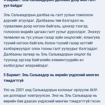
уул байдаг
Эль Сальвадорын далбаа нь галт уулын томоохон
дүрсийг агуулдаг. Далбааны төв бэлгэдэл нь
гурвалжин дээр ногоон байгаль, цэнхэр тэнгэр,
голоосоо өндийх цагаан галт уулыг дүрсэлдэг. Энэхүү
төлөөлөл нь тус улсын газар зүйн онцлогийг, ялангуяа
түүний ногоон байгаль болон түүний газар нутгийг
хэлбэржүүлдэг олон тооны галт уулуудыг бэлгэддэг.
Далбааны загвар нь Эль Сальвадорын онцлог ба
түүхэнд эдгээр байгалийн элементүүдийн ач
холбогдлыг илэрхийлдэг.
5 Баримт: Эль Сальвадор нь өөрийн үндэсний мөнгөн
тэмдэгтгүй
Улс нь 2001 онд Сальвадорын колоныг орлуулж АНУ-
ын долларыг нэвтрүүлсэн. Энэ нь Эль Сальвадор нь
өөрийн бие даасан үндэсний мөнгөн тэмдэгтгүй гэсэн