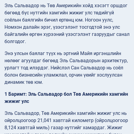
Эль Сальвадор нь Төв Америкийн хойд хэсэгт оршдог
бөгөөд бүс нутгийн хамгийн жижиг улс төдийгүй
соёлын баялгийн бичил ертөнц юм. Ногоон уулс,
Номхон далайн эрэг, үзэсгэлэнт тосгодтой энэ улс
байгалийн өргөн хүрээний үзэсгэлэнт газруудыг санал
болгодог.
Энэ улсын баялаг түүх нь эртний Майя иргэншлийн
нөлөөг агуулдаг бөгөөд Эль Сальвадорын архитектур,
урлагт тод илэрдэг. Нийслэл Сан Сальвадор нь соёл
болон бизнесийн уламжлал, орчин үеийг хослуулсан
динамик төв юм.
1 Баримт: Эль Сальвадор бол Төв Америкийн хамгийн
жижиг улс
Эль Сальвадор, Төв Америкийн хамгийн жижиг улс нь
ойролцоогоор 21,041 хавтгай километр (ойролцоогоор
8,124 хавтгай миль) газар нутгийг хамардаг. Жижиг