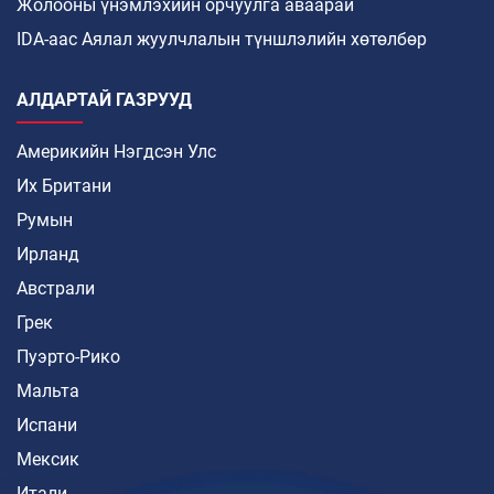
Жолооны үнэмлэхийн орчуулга аваарай
IDA-аас Аялал жуулчлалын түншлэлийн хөтөлбөр
АЛДАРТАЙ ГАЗРУУД
Америкийн Нэгдсэн Улс
Их Британи
Румын
Ирланд
Австрали
Грек
Пуэрто-Рико
Мальта
Испани
Мексик
Итали