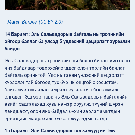
Maren Barbee
,
(CC BY 2.0)
14 Баримт: Эль Сальвадорын байгаль нь тропикийн
ойгоор баялаг ба улсад 5 үндэсний цэцэрлэгт хүрээлэн
байдаг
Эль Сальвадор нь тропикийн ой болон биологийн олон
янз байдлаар тодорхойлогддог олон төрлийн баялаг
байгаль орчинтой. Улс нь таван үндэсний цэцэрлэгт
хүрээлэнтэй бөгөөд тус бүр нь онцгой экосистем,
байгаль хамгаалал, амралт зугаалгын боломжийг
олгодог. Эдгээр парк нь Эль Сальвадорын байгалийн
өвийг хадгалахад хувь нэмэр оруулж, түүний шүрэн
ландшафт, олон янз байдал бүхий зэрлэг амьтдын
ертөнцийг мэдрэхийг хүссэн жуулчдыг татдаг.
15 Баримт: Эль Сальвадорын гол замууд нь Төв