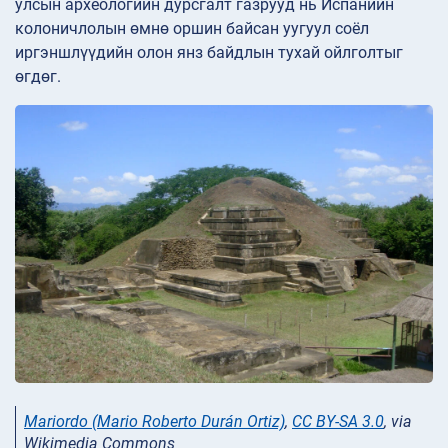
улсын археологийн дурсгалт газрууд нь Испанийн
колоничлолын өмнө оршин байсан уугуул соёл
иргэншлүүдийн олон янз байдлын тухай ойлголтыг
өгдөг.
Mariordo (Mario Roberto Durán Ortiz)
,
CC BY-SA 3.0
, via
Wikimedia Commons