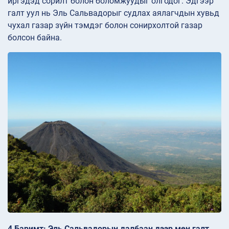
иргэдэд сорилт болон боломжуудыг олгодог. Эдгээр
галт уул нь Эль Сальвадорыг судлах аялагчдын хувьд
чухал газар зүйн тэмдэг болон сонирхолтой газар
болсон байна.
4 Баримт: Эль Сальвадорын далбаан дээр мөн галт