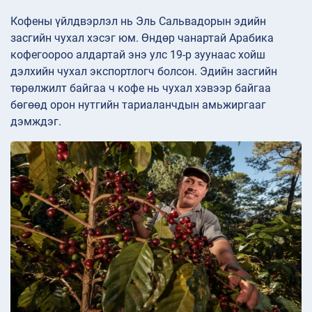
Кофены үйлдвэрлэл нь Эль Сальвадорын эдийн
засгийн чухал хэсэг юм. Өндөр чанартай Арабика
кофегоороо алдартай энэ улс 19-р зуунаас хойш
дэлхийн чухал экспортлогч болсон. Эдийн засгийн
төрөлжилт байгаа ч кофе нь чухал хэвээр байгаа
бөгөөд орон нутгийн тариаланчдын амьжиргааг
дэмждэг.