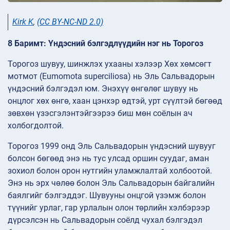
Kirk K
,
(CC BY-NC-ND 2.0)
8 Баримт: Үндэсний бэлгэдлүүдийн нэг нь Торогоз
Торогоз шувуу, шинжлэх ухааны хэлээр Хөх хөмсөгт
мотмот (Eumomota superciliosa) нь Эль Сальвадорын
үндэсний бэлгэдэл юм. Энэхүү өнгөлөг шувуу нь
онцлог хөх өнгө, хаан цэнхэр өдтэй, урт сүүлтэй бөгөөд
зөвхөн үзэсгэлэнтэйгээрээ биш мөн соёлын ач
холбогдолтой.
Торогоз 1999 онд Эль Сальвадорын үндэсний шувууг
болсон бөгөөд энэ нь тус улсад оршин суудаг, аман
зохиол болон орон нутгийн уламжлалтай холбоотой.
Энэ нь эрх чөлөө болон Эль Сальвадорын байгалийн
баялгийг бэлгэддэг. Шувууны онцгой үзэмж болон
түүнийг урлаг, гар урлалын олон төрлийн хэлбэрээр
дүрсэлсэн нь Сальвадорын соёлд чухал бэлгэдэл