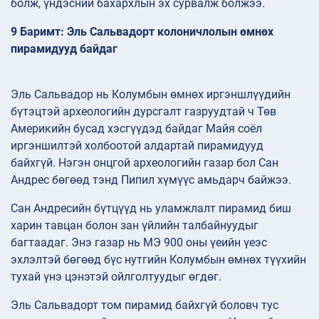
болж, үндэсний бахархлын эх сурвалж болжээ.
9 Баримт: Эль Сальвадорт колоничлолын өмнөх
пирамидууд байдаг
Эль Сальвадор нь Колумбын өмнөх иргэншлүүдийн
бүтэцтэй археологийн дурсгалт газруудтай ч Төв
Америкийн бусад хэсгүүдэд байдаг Майя соёл
иргэншилтэй холбоотой алдартай пирамидууд
байхгүй. Нэгэн онцгой археологийн газар бол Сан
Андрес бөгөөд тэнд Пипил хүмүүс амьдарч байжээ.
Сан Андресийн бүтцүүд нь уламжлалт пирамид биш
харин тавцан болон зан үйлийн талбайнуудыг
багтаадаг. Энэ газар нь МЭ 900 оны үеийн үеэс
эхлэлтэй бөгөөд бүс нутгийн Колумбын өмнөх түүхийн
тухай үнэ цэнэтэй ойлголтуудыг өгдөг.
Эль Сальвадорт том пирамид байхгүй боловч тус