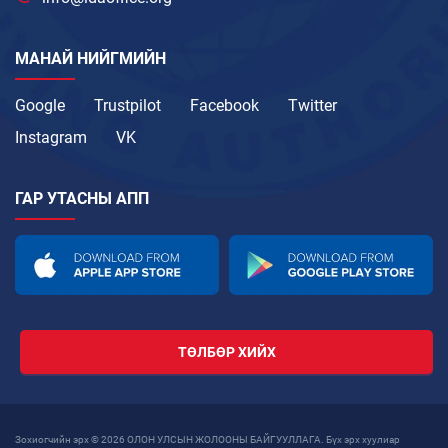
МАНАЙ НИЙГМИЙН
Google
Trustpilot
Facebook
Twitter
Instagram
VK
ГАР УТАСНЫ АПП
ТӨЛБӨР ХИЙХ
Зохиогчийн эрх © 2026 ОЛОН УЛСЫН ЖОЛООНЫ БАЙГУУЛЛАГА. Бүх эрх хуулиар