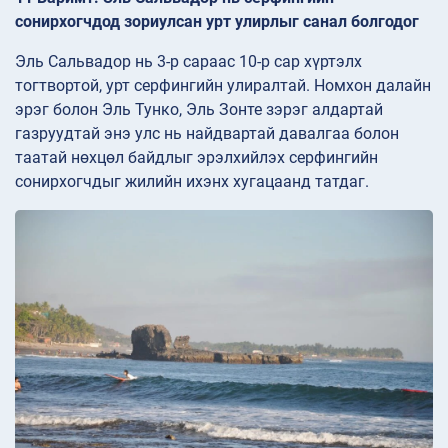
сонирхогчдод зориулсан урт улирлыг санал болгодог
Эль Сальвадор нь 3-р сараас 10-р сар хүртэлх
тогтвортой, урт серфингийн улиралтай. Номхон далайн
эрэг болон Эль Тунко, Эль Зонте зэрэг алдартай
газруудтай энэ улс нь найдвартай давалгаа болон
таатай нөхцөл байдлыг эрэлхийлэх серфингийн
сонирхогчдыг жилийн ихэнх хугацаанд татдаг.