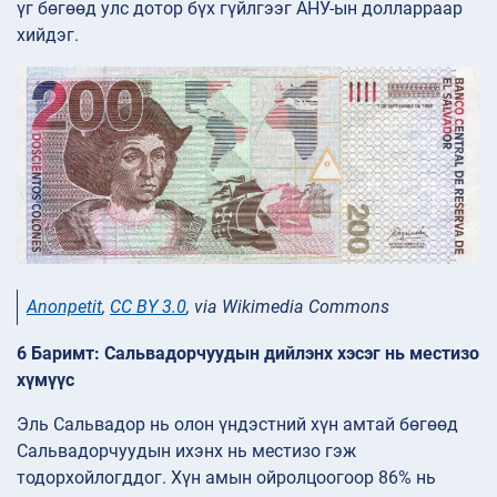
үг бөгөөд улс дотор бүх гүйлгээг АНУ-ын долларраар
хийдэг.
Anonpetit
,
CC BY 3.0
, via Wikimedia Commons
6 Баримт: Сальвадорчуудын дийлэнх хэсэг нь местизо
хүмүүс
Эль Сальвадор нь олон үндэстний хүн амтай бөгөөд
Сальвадорчуудын ихэнх нь местизо гэж
тодорхойлогддог. Хүн амын ойролцоогоор 86% нь