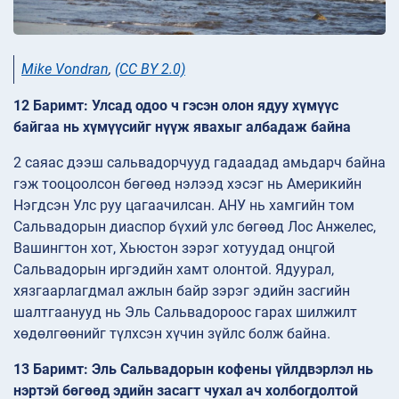
Mike Vondran
,
(CC BY 2.0)
12 Баримт: Улсад одоо ч гэсэн олон ядуу хүмүүс
байгаа нь хүмүүсийг нүүж явахыг албадаж байна
2 саяас дээш сальвадорчууд гадаадад амьдарч байна
гэж тооцоолсон бөгөөд нэлээд хэсэг нь Америкийн
Нэгдсэн Улс руу цагаачилсан. АНУ нь хамгийн том
Сальвадорын диаспор бүхий улс бөгөөд Лос Анжелес,
Вашингтон хот, Хьюстон зэрэг хотуудад онцгой
Сальвадорын иргэдийн хамт олонтой. Ядуурал,
хязгаарлагдмал ажлын байр зэрэг эдийн засгийн
шалтгаанууд нь Эль Сальвадороос гарах шилжилт
хөдөлгөөнийг түлхсэн хүчин зүйлс болж байна.
13 Баримт: Эль Сальвадорын кофены үйлдвэрлэл нь
нэртэй бөгөөд эдийн засагт чухал ач холбогдолтой