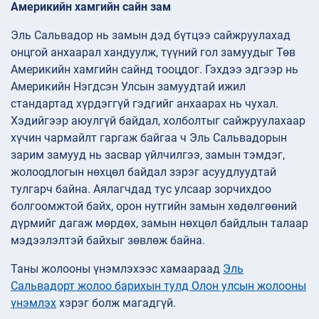
Америкийн хамгийн сайн зам
Эль Сальвадор нь замын дэд бүтцээ сайжруулахад
онцгой анхаарал хандуулж, түүний гол замуудыг Төв
Америкийн хамгийн сайнд тооцдог. Гэхдээ эдгээр нь
Америкийн Нэгдсэн Улсын замуудтай ижил
стандартад хүрдэггүй гэдгийг анхаарах нь чухал.
Хэдийгээр аюулгүй байдал, холболтыг сайжруулахаар
хүчин чармайлт гаргаж байгаа ч Эль Сальвадорын
зарим замууд нь засвар үйлчилгээ, замын тэмдэг,
жолоодлогын нөхцөл байдал зэрэг асуудлуудтай
тулгарч байна. Аялагчдад тус улсаар зорчихдоо
болгоомжтой байх, орон нутгийн замын хөдөлгөөний
дүрмийг дагаж мөрдөх, замын нөхцөл байдлын талаар
мэдээлэлтэй байхыг зөвлөж байна.
Таны жолооны үнэмлэхээс хамаараад
Эль
Сальвадорт жолоо барихын тулд Олон улсын жолооны
үнэмлэх
хэрэг болж магадгүй.