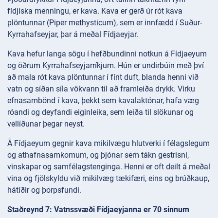
fídjíska menningu, er kava. Kava er gerð úr rót kava
plöntunnar (Piper methysticum), sem er innfædd í Suður-
Kyrrahafseyjar, þar á meðal Fídjaeyjar.
Kava hefur langa sögu í hefðbundinni notkun á Fídjaeyum
og öðrum Kyrrahafseyjarríkjum. Hún er undirbúin með því
að mala rót kava plöntunnar í fínt duft, blanda henni við
vatn og síðan síla vökvann til að framleiða drykk. Virku
efnasambönd í kava, þekkt sem kavalaktónar, hafa væg
róandi og deyfandi eiginleika, sem leiða til slökunar og
vellíðunar þegar neyst.
Á Fídjaeyum gegnir kava mikilvægu hlutverki í félagslegum
og athafnasamkomum, og þjónar sem tákn gestrisni,
vinskapar og samfélagstenginga. Henni er oft deilt á meðal
vina og fjölskyldu við mikilvæg tækifæri, eins og brúðkaup,
hátíðir og þorpsfundi.
Staðreynd 7: Vatnssvæði Fídjaeyjanna er 70 sinnum