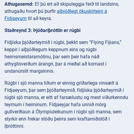
Athugasemd:
Ef þú ert að skipuleggja ferð til landsins,
athugaðu hvort þú þurfir
alþjóðlegt ökuskírteini á
Fídjaeyum
til að keyra.
Staðreynd 3: Þjóðaríþróttin er rúgbi
Fídjíska þjóðarteymið í rúgbi, þekkt sem “Flying Fijians,”
keppir í alþjóðlegum keppnum eins og rúgbi
heimsmeistaramótinu, þar sem þeir hafa náð
athyglisverðum árangri, þar á meðal að komast í
undanúrslit margsinnis.
Rúgbi í sjö manna liðum er einnig gríðarlega vinsælt á
Fídjaeyum, þar sem þjóðarteymið, fídjíska þjóðarteymið í
rúgbi sjö manna, er eitt af farsælustu og mest viðurkenndu
teymum í heiminum. Fídjaeyjar hafa unnið mörg
gullverðlaun á Ólympíuleikunum í rúgbi sjö manna, sem
styrkir enn frekar stöðu þeirra sem kraftamiðstöð í
íþróttinni.