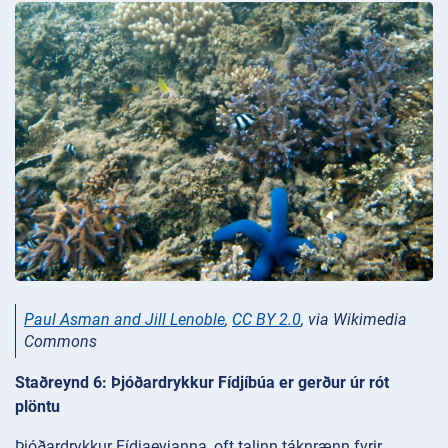
Paul Asman and Jill Lenoble
,
CC BY 2.0
, via Wikimedia
Commons
Staðreynd 6: Þjóðardrykkur Fídjíbúa er gerður úr rót
plöntu
Þjóðardrykkur Fídjaeyjanna, oft talinn táknrænn fyrir