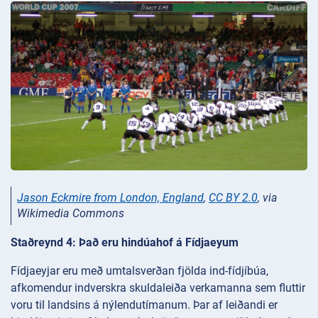
Jason Eckmire from London, England
,
CC BY 2.0
, via
Wikimedia Commons
Staðreynd 4: Það eru hindúahof á Fídjaeyum
Fídjaeyjar eru með umtalsverðan fjölda ind-fídjíbúa,
afkomendur indverskra skuldaleiða verkamanna sem fluttir
voru til landsins á nýlendutímanum. Þar af leiðandi er