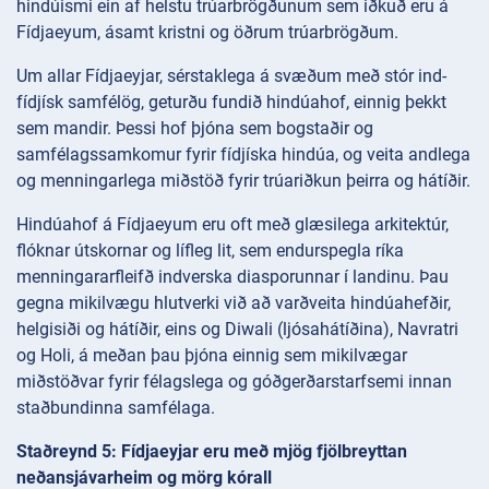
hindúismi ein af helstu trúarbrögðunum sem iðkuð eru á
Fídjaeyum, ásamt kristni og öðrum trúarbrögðum.
Um allar Fídjaeyjar, sérstaklega á svæðum með stór ind-
fídjísk samfélög, geturðu fundið hindúahof, einnig þekkt
sem mandir. Þessi hof þjóna sem bogstaðir og
samfélagssamkomur fyrir fídjíska hindúa, og veita andlega
og menningarlega miðstöð fyrir trúariðkun þeirra og hátíðir.
Hindúahof á Fídjaeyum eru oft með glæsilega arkitektúr,
flóknar útskornar og lífleg lit, sem endurspegla ríka
menningararfleifð indverska diasporunnar í landinu. Þau
gegna mikilvægu hlutverki við að varðveita hindúahefðir,
helgisiði og hátíðir, eins og Diwali (ljósahátíðina), Navratri
og Holi, á meðan þau þjóna einnig sem mikilvægar
miðstöðvar fyrir félagslega og góðgerðarstarfsemi innan
staðbundinna samfélaga.
Staðreynd 5: Fídjaeyjar eru með mjög fjölbreyttan
neðansjávarheim og mörg kórall