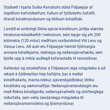
Staðsett í hjarta Suður-Kyrrahafs státa Fídjaeyjar af
óspilltum hafvistkerfum, fullum af fjölbreyttu hafslífi,
lifandi kórallmyndunum og litríkum kórallfiski.
Landið er umkringt Stóra-sjávar-kórallinum, þriðja stærsta
hindrunar-kórallkerfið í heiminum, sem teygir sig yfir 200
kílómetra (120 mílur) meðfram norðurströnd Viti Levu og
Vanua Levu. Að auki eru Fídjaeyjar heimili fjölmargra
annarra kórallkjarna, steineyja og neðansjávarhæða, sem
bjóða upp á mikla auðlegð kafarastaða til rannsóknar.
Kafendur og snorkelfarar á Fídjaeyum eiga möguleika á að
rekast á fjölbreyttan hóp hafdýra, þar á meðal
kórallhákarla, manta-rokkur, sjáverskjaldbökur, litríka
kóralliska og sækornafitjar. Neðansjávarlandslagin eru
með flókna kórallgarða, neðansjávarhellir og stórfenglega
niðurfalla, sem veita óendanlega möguleika til
neðansjávarrannsókna og ljósmyndunar.