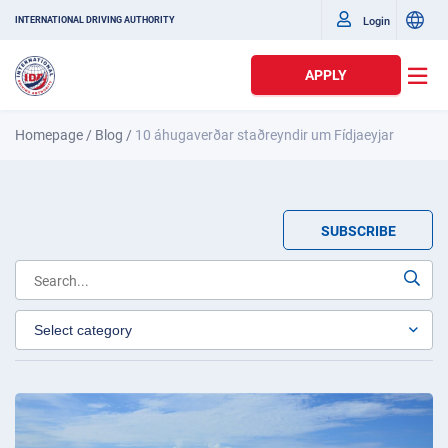
Login
INTERNATIONAL DRIVING AUTHORITY
APPLY
Homepage
/
Blog
/
10 áhugaverðar staðreyndir um Fídjaeyjar
SUBSCRIBE