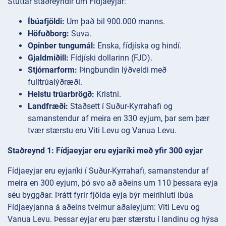
Stuttar staðreyndir um Fídjaeyjar:
Íbúafjöldi:
Um það bil 900.000 manns.
Höfuðborg:
Suva.
Opinber tungumál:
Enska, fídjíska og hindí.
Gjaldmiðill:
Fídjíski dollarinn (FJD).
Stjórnarform:
Þingbundin lýðveldi með
fulltrúalýðræði.
Helstu trúarbrögð:
Kristni.
Landfræði:
Staðsett í Suður-Kyrrahafi og
samanstendur af meira en 330 eyjum, þar sem þær
tvær stærstu eru Viti Levu og Vanua Levu.
Staðreynd 1: Fídjaeyjar eru eyjaríki með yfir 300 eyjar
Fídjaeyjar eru eyjaríki í Suður-Kyrrahafi, samanstendur af
meira en 300 eyjum, þó svo að aðeins um 110 þessara eyja
séu byggðar. Þrátt fyrir fjölda eyja býr meirihluti íbúa
Fídjaeyjanna á aðeins tveimur aðaleyjum: Viti Levu og
Vanua Levu. Þessar eyjar eru þær stærstu í landinu og hýsa