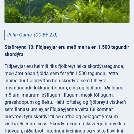
John Game
,
(CC BY 2.0)
Staðreynd 10: Fídjaeyjar eru með meira en 1.500 tegundir
skordýra
Fídjaeyjar eru heimili ríks fjölbreytileika skordýrategunda,
með áætlaðan fjölda sem fer yfir 1.500 tegundir. Þetta
inniheldur fjölbreyttan hóp skordýra sem tilheyra
mismunandi flokkunarhópum, eins og bjöllum, fiðrildurn,
mölum, maurum, býflugum, flugum, moskítóflugum,
grasshoppum og fleiru. Heitt loftslag og fjölbreytt vistkerfi
sem finnast um eyjar Fídjaeyjanna veita fullkomnar
búsvæði fyrir skordýr til að dafna og aðlagast ýmsum
vistfræðilegum sess. Skordýr gegna mikilvægu hlutverki í
frjóvgun, niðurbroti, næringarkreiningu og vistkerfisvirkni.