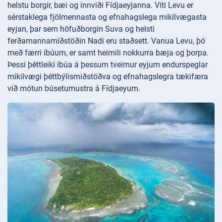
helstu borgir, bæi og innviði Fídjaeyjanna. Viti Levu er
sérstaklega fjölmennasta og efnahagslega mikilvægasta
eyjan, þar sem höfuðborgin Suva og helsti
ferðamannamiðstöðin Nadi eru staðsett. Vanua Levu, þó
með færri íbúum, er samt heimili nokkurra bæja og þorpa.
Þessi þéttleiki íbúa á þessum tveimur eyjum endurspeglar
mikilvægi þéttbýlismiðstöðva og efnahagslegra tækifæra
við mótun búsetumustra á Fídjaeyum.