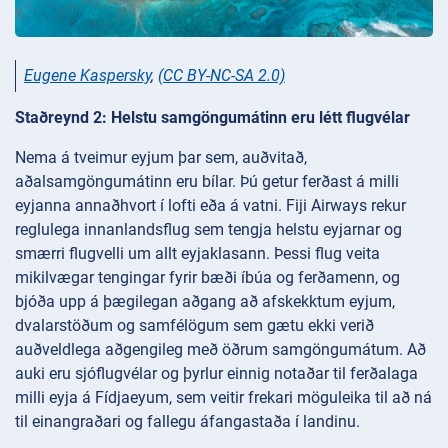
Eugene Kaspersky
,
(CC BY-NC-SA 2.0)
Staðreynd 2: Helstu samgöngumátinn eru létt flugvélar
Nema á tveimur eyjum þar sem, auðvitað,
aðalsamgöngumátinn eru bílar. Þú getur ferðast á milli
eyjanna annaðhvort í lofti eða á vatni. Fiji Airways rekur
reglulega innanlandsflug sem tengja helstu eyjarnar og
smærri flugvelli um allt eyjaklasann. Þessi flug veita
mikilvægar tengingar fyrir bæði íbúa og ferðamenn, og
bjóða upp á þægilegan aðgang að afskekktum eyjum,
dvalarstöðum og samfélögum sem gætu ekki verið
auðveldlega aðgengileg með öðrum samgöngumátum. Að
auki eru sjóflugvélar og þyrlur einnig notaðar til ferðalaga
milli eyja á Fídjaeyum, sem veitir frekari möguleika til að ná
til einangraðari og fallegu áfangastaða í landinu.