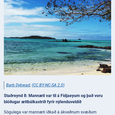
Barb Dybwad
,
(CC BY-NC-SA 2.0)
Staðreynd 8: Mannæti var til á Fídjaeyum og það voru
blóðugar ættbálkastríð fyrir nýlenduveldið
Sögulega var mannæti iðkað á ákveðnum svæðum