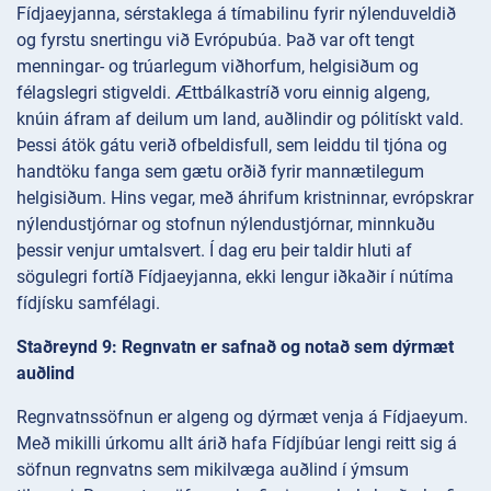
Fídjaeyjanna, sérstaklega á tímabilinu fyrir nýlenduveldið
og fyrstu snertingu við Evrópubúa. Það var oft tengt
menningar- og trúarlegum viðhorfum, helgisiðum og
félagslegri stigveldi. Ættbálkastríð voru einnig algeng,
knúin áfram af deilum um land, auðlindir og pólitískt vald.
Þessi átök gátu verið ofbeldisfull, sem leiddu til tjóna og
handtöku fanga sem gætu orðið fyrir mannætilegum
helgisiðum. Hins vegar, með áhrifum kristninnar, evrópskrar
nýlendustjórnar og stofnun nýlendustjórnar, minnkuðu
þessir venjur umtalsvert. Í dag eru þeir taldir hluti af
sögulegri fortíð Fídjaeyjanna, ekki lengur iðkaðir í nútíma
fídjísku samfélagi.
Staðreynd 9: Regnvatn er safnað og notað sem dýrmæt
auðlind
Regnvatnssöfnun er algeng og dýrmæt venja á Fídjaeyum.
Með mikilli úrkomu allt árið hafa Fídjíbúar lengi reitt sig á
söfnun regnvatns sem mikilvæga auðlind í ýmsum