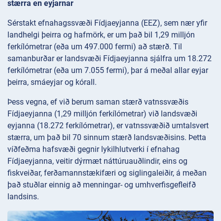
stærra en eyjarnar
Sérstakt efnahagssvæði Fídjaeyjanna (EEZ), sem nær yfir
landhelgi þeirra og hafmörk, er um það bil 1,29 milljón
ferkílómetrar (eða um 497.000 fermi) að stærð. Til
samanburðar er landsvæði Fídjaeyjanna sjálfra um 18.272
ferkílómetrar (eða um 7.055 fermi), þar á meðal allar eyjar
þeirra, smáeyjar og kórall.
Þess vegna, ef við berum saman stærð vatnssvæðis
Fídjaeyjanna (1,29 milljón ferkílómetrar) við landsvæði
eyjanna (18.272 ferkílómetrar), er vatnssvæðið umtalsvert
stærra, um það bil 70 sinnum stærð landsvæðisins. Þetta
víðfeðma hafsvæði gegnir lykilhlutverki í efnahag
Fídjaeyjanna, veitir dýrmæt náttúruauðlindir, eins og
fiskveiðar, ferðamannstækifæri og siglingaleiðir, á meðan
það stuðlar einnig að menningar- og umhverfisgefleifð
landsins.