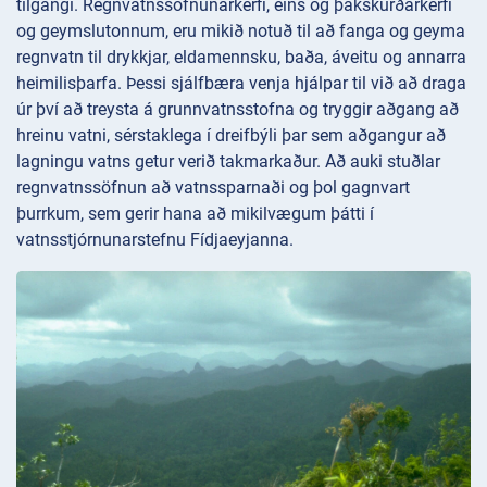
tilgangi. Regnvatnssöfnunarkerfi, eins og þakskurðarkerfi
og geymslutonnum, eru mikið notuð til að fanga og geyma
regnvatn til drykkjar, eldamennsku, baða, áveitu og annarra
heimilisþarfa. Þessi sjálfbæra venja hjálpar til við að draga
úr því að treysta á grunnvatnsstofna og tryggir aðgang að
hreinu vatni, sérstaklega í dreifbýli þar sem aðgangur að
lagningu vatns getur verið takmarkaður. Að auki stuðlar
regnvatnssöfnun að vatnssparnaði og þol gagnvart
þurrkum, sem gerir hana að mikilvægum þátti í
vatnsstjórnunarstefnu Fídjaeyjanna.