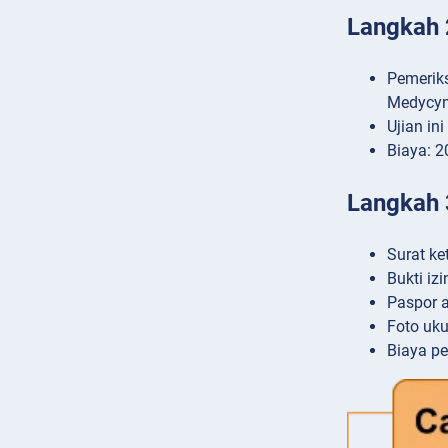
Langkah 
Pemeriks
Medycyn
Ujian in
Biaya: 2
Langkah 
Surat ke
Bukti iz
Paspor 
Foto uk
Biaya pe