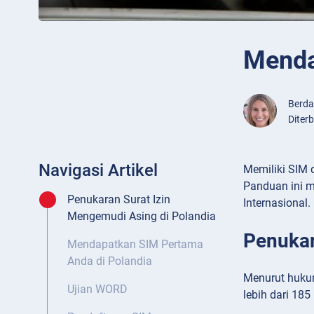
Menda
Berd
Diter
Navigasi Artikel
Memiliki SIM 
Panduan ini m
Penukaran Surat Izin
Internasional.
Mengemudi Asing di Polandia
Penukar
Mendapatkan SIM Pertama
Anda di Polandia
Menurut hukum
Ujian WORD
lebih dari 185