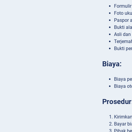
Formulir
Foto uk
Paspor a
Bukti al
Asli dan
Terjemah
Bukti pe
Biaya:
Biaya pe
Biaya ot
Prosedur
Kirimkan
Bayar bi
Pihak be