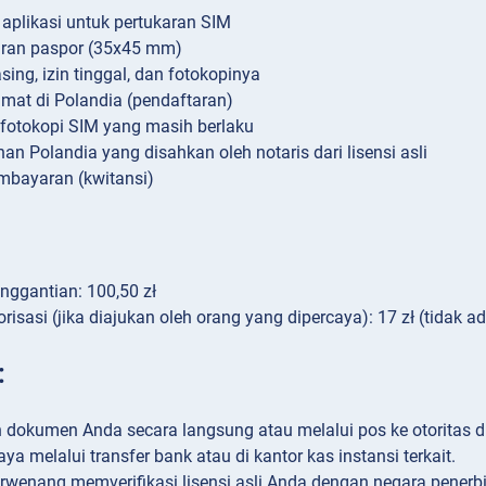
 aplikasi untuk pertukaran SIM
uran paspor (35х45 mm)
sing, izin tinggal, dan fotokopinya
amat di Polandia (pendaftaran)
 fotokopi SIM yang masih berlaku
an Polandia yang disahkan oleh notaris dari lisensi asli
mbayaran (kwitansi)
nggantian: 100,50 zł
orisasi (jika diajukan oleh orang yang dipercaya): 17 zł (tidak 
:
 dokumen Anda secara langsung atau melalui pos ke otoritas di
aya melalui transfer bank atau di kantor kas instansi terkait.
rwenang memverifikasi lisensi asli Anda dengan negara penerbi