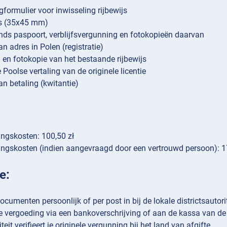
formulier voor inwisseling rijbewijs
’s (35х45 mm)
nds paspoort, verblijfsvergunning en fotokopieën daarvan
an adres in Polen (registratie)
l en fotokopie van het bestaande rijbewijs
 Poolse vertaling van de originele licentie
an betaling (kwitantie)
ngskosten: 100,50 zł
ngskosten (indien aangevraagd door een vertrouwd persoon): 17 
e:
ocumenten persoonlijk of per post in bij de lokale districtsautorit
e vergoeding via een bankoverschrijving of aan de kassa van de
teit verifieert je originele vergunning bij het land van afgifte.