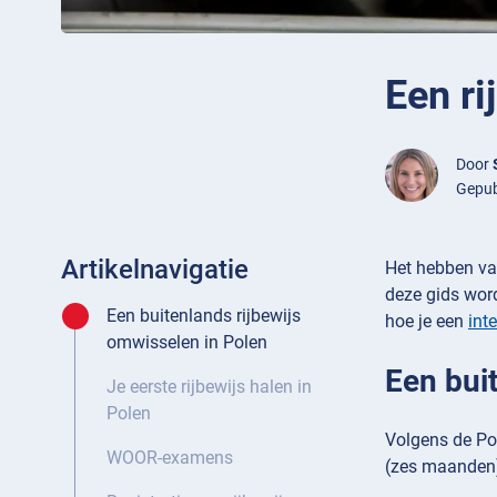
Een ri
Door
Gepub
Artikelnavigatie
Het hebben van
deze gids word
Een buitenlands rijbewijs
hoe je een
int
omwisselen in Polen
Een bui
Je eerste rijbewijs halen in
Polen
Volgens de Poo
WOOR-examens
(zes maanden) 