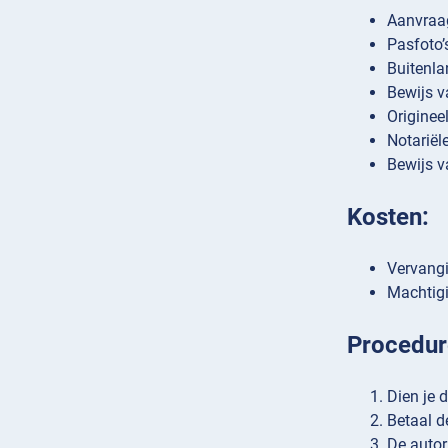
Aanvraag
Pasfoto
Buitenla
Bewijs v
Originee
Notariële
Bewijs v
Kosten:
Vervangi
Machtigi
Procedur
Dien je d
Betaal d
De autori