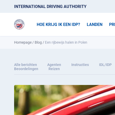
INTERNATIONAL DRIVING AUTHORITY
HOE KRIJG IK EEN IDP?
LANDEN
PR
Homepage
/
Blog
/
Een rijbewijs halen in Polen
Alle berichten
Agenten
Instructies
IDL/IDP
Beoordelingen
Reizen