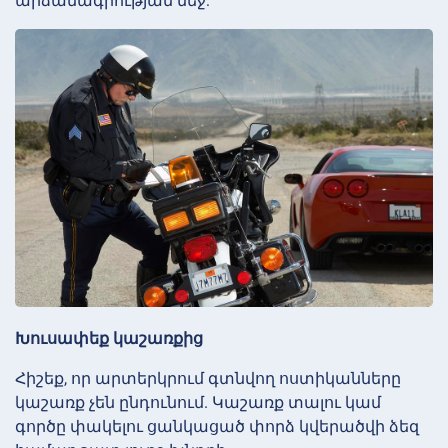
արձանագրության մեջ:
Խուսափեք կաշառքից
Հիշեք, որ արտերկրում գտնվող ոստիկանները
կաշառք չեն ընդունում. Կաշառք տալու կամ
գործը փակելու ցանկացած փորձ կվերածվի ձեզ