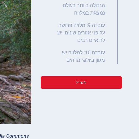
הגדולה ביותר בעולם
נמצאת במלזיה
עובדה 9: מלזיה פרושה
על פני אזורים שונים ויש
לה איים רבים
עובדה 10: למלזיה יש
מגוון ביולוגי מדהים
להחיל
edia Commons