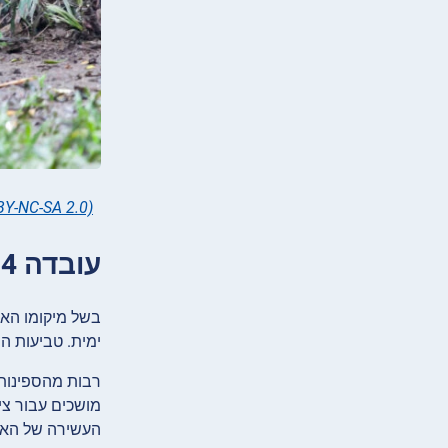
BY-NC-SA 2.0)
עובדה 4: מצר מלאקה הוא אתר של ספינות אוצר טרופות רבות
בשל מיקומו האס
ימית. טביעות הס
רבות מהספינות 
מושכים עבור ציי
העשירה של האזו