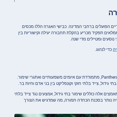
-30 כבישים מהירים וכבישים עיקריים הפועלים ברחבי המדינה. כבישי האגרה הללו מכסים
1,80 קילומטר (כ-1,118 מיילים) באורך. הם ממלאים תפקיד מכריע בהקלת תחבורה יעילה וקישוריות בין
 נוסעים ומטיילים מדי שנה.
יה
כדי לנהוג.
על פי הערכות עדכניות, אוכלוסיית נמרי מלזיה, הידועים גם כתת-המין Panthera tigris jacksoni, מתמודדת עם איומים משמעותיים ואתגרי שימור.
גידול, צייד בלתי חוקי וקונפליקט בין בני אדם וחיות בר.
מצים אלה כוללים שימור בתי גידול, אמצעים נגד צייד בלתי
לזיה נותר בסכנת הכחדה חמורה, מה שמדגיש את הצורך