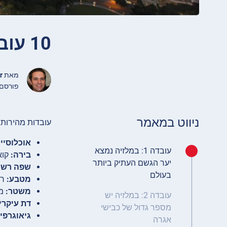
10 עובדות מעניינות על מלזיה
מאת
r
פורסם מרץ 30, 2024
ניווט במאמר
עובדות מהירות 
אוכלוסייה
עובדה 1: במלזיה נמצא
בירה:
קוא
יער הגשם העתיק ביותר
שפה רשמ
בעולם
מטבע:
רי
משטר:
מו
עובדה 2: במלזיה יש
דת עיקרי
מספר גדול של כבישי
גיאוגרפי
אגרה