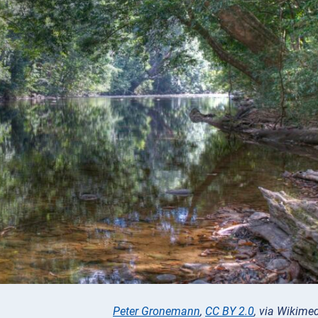
Peter Gronemann
,
CC BY 2.0
, via Wikim