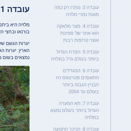
עובדה 1: במלזיה נמצא יער הגשם העתיק ביותר בעולם
עובדה 3: נותרו רק כמה
מאות נמרי מלזיה
מלזיה היא ביתם
עובדה 4: מצר מלאקה
בורנאו ובחצי הא
הוא אתר של ספינות
אוצר טרופות רבות
יערות הגשם של 
הארץ. יערות הגש
עובדה 5: הפרח הגדול
נמצאים בשום מ
ביותר בעולם גדל במלזיה
עובדה 6: המגדלים
התאומים פטרונאס היו
הבניין הגבוה ביותר
בעולם עד 2004
עובדה 7: תא המערה
הגדול ביותר בעולם נמצא
במלזיה
עובדה 8: הכיכר התנועה