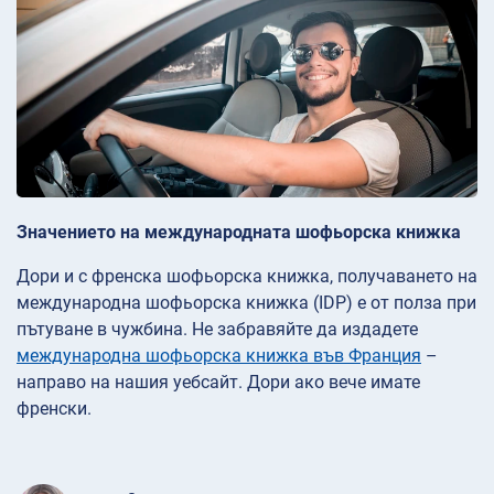
Значението на международната шофьорска книжка
Дори и с френска шофьорска книжка, получаването на
международна шофьорска книжка (IDP) е от полза при
пътуване в чужбина. Не забравяйте да издадете
международна шофьорска книжка във Франция
–
направо на нашия уебсайт. Дори ако вече имате
френски.