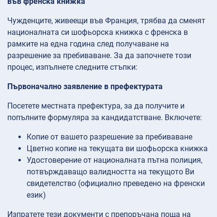
във френска книжка
Чужденците, живеещи във Франция, трябва да сменят
националната си шофьорска книжка с френска в
рамките на една година след получаване на
разрешение за пребиваване. За да започнете този
процес, изпълнете следните стъпки:
Първоначално заявление в префектурата
Посетете местната префектура, за да получите и
попълните формуляра за кандидатстване. Включете:
Копие от вашето разрешение за пребиваване
Цветно копие на текущата ви шофьорска книжка
Удостоверение от националната пътна полиция,
потвърждаващо валидността на текущото Ви
свидетелство (официално преведено на френски
език)
Изпратете тези документи с препоръчана поща на