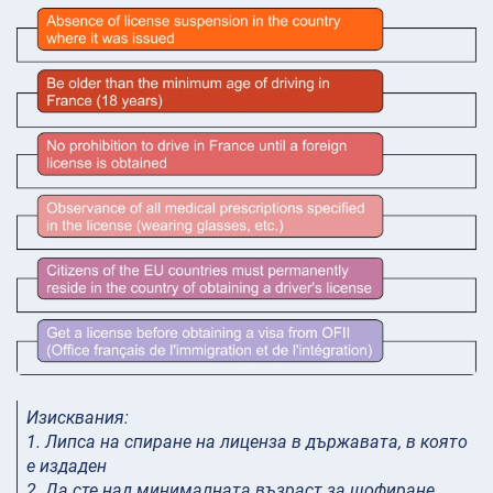
Изисквания:
1. Липса на спиране на лиценза в държавата, в която
е издаден
2. Да сте над минималната възраст за шофиране