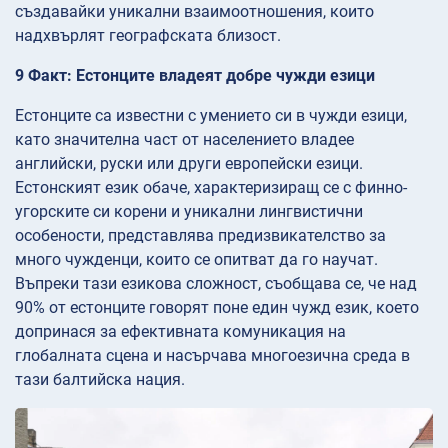
създавайки уникални взаимоотношения, които
надхвърлят географската близост.
9 Факт: Естонците владеят добре чужди езици
Естонците са известни с умението си в чужди езици,
като значителна част от населението владее
английски, руски или други европейски езици.
Естонският език обаче, характеризиращ се с финно-
угорските си корени и уникални лингвистични
особености, представлява предизвикателство за
много чужденци, които се опитват да го научат.
Въпреки тази езикова сложност, съобщава се, че над
90% от естонците говорят поне един чужд език, което
допринася за ефективната комуникация на
глобалната сцена и насърчава многоезична среда в
тази балтийска нация.