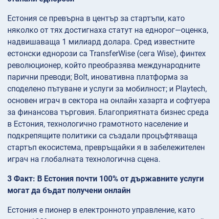
Естония се превърна в център за стартъпи, като
няколко от тях достигнаха статут на еднорог—оценка,
надвишаваща 1 милиард долара. Сред известните
естонски еднорози са TransferWise (сега Wise), финтех
революционер, който преобразява международните
парични преводи; Bolt, иновативна платформа за
споделено пътуване и услуги за мобилност; и Playtech,
основен играч в сектора на онлайн хазарта и софтуера
за финансова търговия. Благоприятната бизнес среда
в Естония, технологично грамотното население и
подкрепящите политики са създали процъфтяваща
стартъп екосистема, превръщайки я в забележителен
играч на глобалната технологична сцена.
3 Факт: В Естония почти 100% от държавните услуги
могат да бъдат получени онлайн
Естония е пионер в електронното управление, като