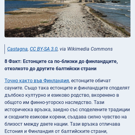
Castagna
,
CC BY-SA 3.0
, via Wikimedia Commons
8 Факт: Естонците са по-близки до финландците,
отколкото до другите балтийски страни
Точно както във Финландия
, естонците обичат
сауните. Също така естонците и финландците споделят
дълбоко културно и езиково родство, вкоренено в
общото им финно-угорско наследство. Тази
историческа връзка, заедно със споделените традиции
и сходните езикови корени, създава силно чувство на
близост между двете нации. Тази връзка отличава
Естония и Финландия от балтийските страни,