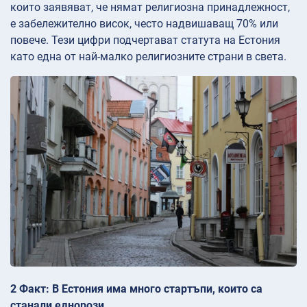
които заявяват, че нямат религиозна принадлежност,
е забележително висок, често надвишаващ 70% или
повече. Тези цифри подчертават статута на Естония
като една от най-малко религиозните страни в света.
2 Факт: В Естония има много стартъпи, които са
станали еднорози