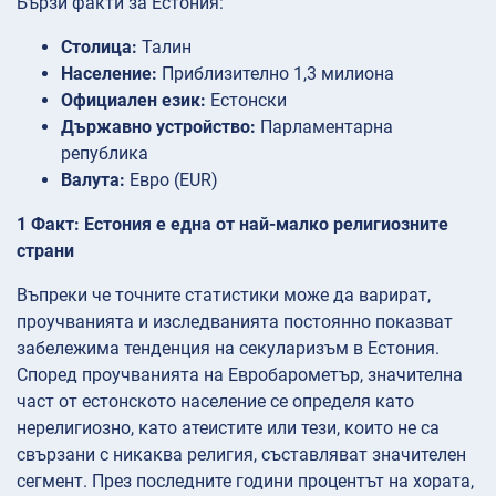
Бързи факти за Естония:
Столица:
Талин
Население:
Приблизително 1,3 милиона
Официален език:
Естонски
Държавно устройство:
Парламентарна
република
Валута:
Евро (EUR)
1 Факт: Естония е една от най-малко религиозните
страни
Въпреки че точните статистики може да варират,
проучванията и изследванията постоянно показват
забележима тенденция на секуларизъм в Естония.
Според проучванията на Евробарометър, значителна
част от естонското население се определя като
нерелигиозно, като атеистите или тези, които не са
свързани с никаква религия, съставляват значителен
сегмент. През последните години процентът на хората,