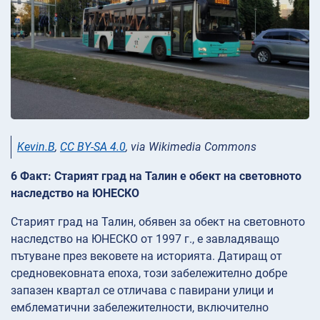
Kevin.B
,
CC BY-SA 4.0
, via Wikimedia Commons
6 Факт: Старият град на Талин е обект на световното
наследство на ЮНЕСКО
Старият град на Талин, обявен за обект на световното
наследство на ЮНЕСКО от 1997 г., е завладяващо
пътуване през вековете на историята. Датиращ от
средновековната епоха, този забележително добре
запазен квартал се отличава с павирани улици и
емблематични забележителности, включително