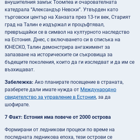
внушителния замък Тоомпеа и очарователната
катедрала “Александър Невски”. Утвърден като
търговски център на Ханзата през 13-ти век, Старият
град на Талин е издържал и процъфтявал,
превръщайки се в символ на културното наследство
на Естония. Днес, с включването си в списъка на
ЮНЕСКО, Талин демонстрира ангажимент за
запазване на историческите си съкровища за
бъдещите поколения, които да ги изследват и да им се
възхищават.
Забележка:
Ако планирате посещение в страната,
разберете дали имате нужда от
Международно
свидетелство за управление в Естония
, за да
шофирате.
7 Факт: Естония има повече от 2000 острова
Формирани от ледникови процеси по време на
последната ледникова епоха, тези острови се