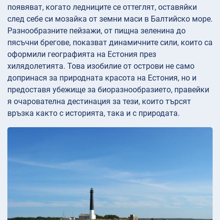
появяват, когато ледниците се оттеглят, оставяйки
след себе си мозайка от земни маси в Балтийско море.
Разнообразните пейзажи, от пищна зеленина до
пясъчни брегове, показват динамичните сили, които са
оформили географията на Естония през
хилядолетията. Това изобилие от острови не само
допринася за природната красота на Естония, но и
предоставя убежище за биоразнообразието, правейки
я очарователна дестинация за тези, които търсят
връзка както с историята, така и с природата.