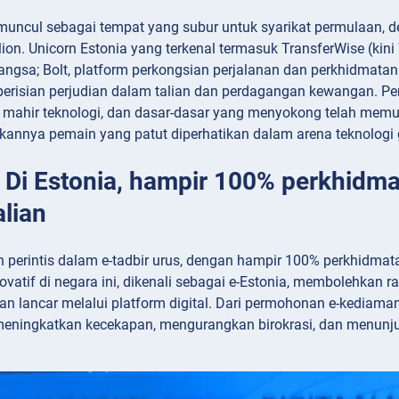
 muncul sebagai tempat yang subur untuk syarikat permulaan, 
lion. Unicorn Estonia yang terkenal termasuk TransferWise (kin
ngsa; Bolt, platform perkongsian perjalanan dan perkhidmatan 
perisian perjudian dalam talian dan perdagangan kewangan. Per
 mahir teknologi, dan dasar-dasar yang menyokong telah mem
kannya pemain yang patut diperhatikan dalam arena teknologi 
: Di Estonia, hampir 100% perkhidma
alian
 perintis dalam e-tadbir urus, dengan hampir 100% perkhidmatan
novatif di negara ini, dikenali sebagai e-Estonia, membolehkan
an lancar melalui platform digital. Dari permohonan e-kediama
meningkatkan kecekapan, mengurangkan birokrasi, dan menunjuk