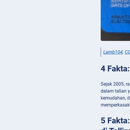
Lamb104
,
CC
4 Fakta
Sejak 2005, r
dalam talian 
kemudahan, da
memperkasaka
5 Fakta