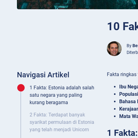
10 Fa
By
Be
Diter
Navigasi Artikel
Fakta ringkas 
Ibu Neg
1 Fakta: Estonia adalah salah
Populasi
satu negara yang paling
Bahasa 
kurang beragama
Kerajaa
2 Fakta: Terdapat banyak
Mata Wa
syarikat permulaan di Estonia
yang telah menjadi Unicorn
1 Fakta