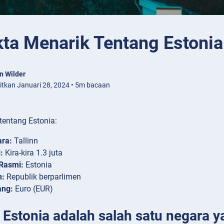
kta Menarik Tentang Estonia
n Wilder
bitkan Januari 28, 2024 • 5m bacaan
tentang Estonia:
ara:
Tallinn
:
Kira-kira 1.3 juta
Rasmi:
Estonia
n:
Republik berparlimen
ng:
Euro (EUR)
: Estonia adalah salah satu negara 