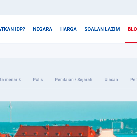
TKAN IDP?
NEGARA
HARGA
SOALAN LAZIM
BL
ta menarik
Polis
Penilaian / Sejarah
Ulasan
Per