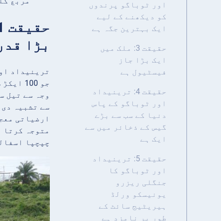
مربع کل
اور ٹوباگو پرندوں
کو دیکھنے کے لیے
ایک بہترین جگہ ہے
بڑا قدر
حقیقت 3: ملک میں
ایک بڑا جاز
ترینیداد اور
فیسٹیول ہے
جو 100 
حقیقت 4: ترینیداد
وجہ سے تیل س
اور ٹوباگو کے پاس
دنیا کے سب سے بڑے
ارضیاتی معجز
گیس کے ذخائر میں سے
متوجہ کرتا ہ
ایک ہے
چپچپا اسفالٹ
حقیقت 5: ترینیداد
اور ٹوباگو کا
جنگلی ریزرو
یونیسکو ورلڈ
ہیریٹیج سائٹ کے
طور پر نامزد ہے