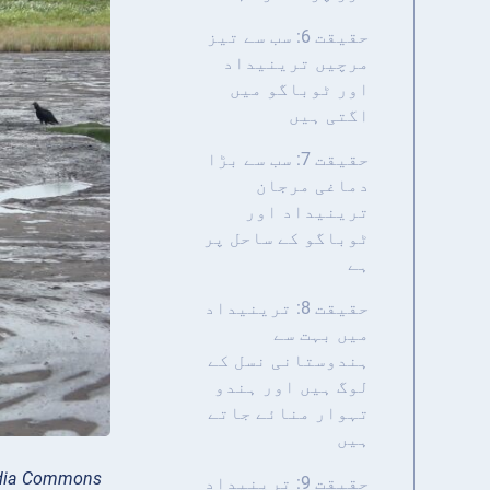
حقیقت 6: سب سے تیز
مرچیں ترینیداد
اور ٹوباگو میں
اگتی ہیں
حقیقت 7: سب سے بڑا
دماغی مرجان
ترینیداد اور
ٹوباگو کے ساحل پر
ہے
حقیقت 8: ترینیداد
میں بہت سے
ہندوستانی نسل کے
لوگ ہیں اور ہندو
تہوار منائے جاتے
ہیں
edia Commons
حقیقت 9: ترینیداد