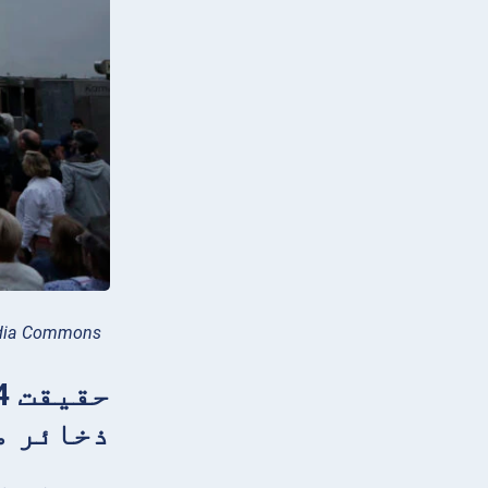
edia Commons
ذخائر م