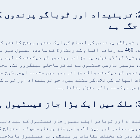
حقیقت 2: ترینیداد اور ٹوباگو پرندو
جگہ ہے
 ٹوباگو پرندوں کی اقسام کی ایک متنوع رینج کا فخر کر
جنت بناتا ہے۔ 460 سے زیادہ اقسام کے ریکارڈ کے ساتھ، بش
وٹیڈ گولڈن ٹیل، یہ جزائر پرندوں کو دیکھنے کے لیے بے
 سرسبز بارشی جنگلوں سے لے کر ساحلی مینگروو تک، مختل
ندوں کو دیکھنے والے جزائر بھر میں متعدد اچھی طرح س
ٹ اسپاٹس کی تلاش کر سکتے ہیں، جو ترینیداد اور ٹوباگو
ازمی دیکھنے والی منزل بناتا ہے۔
یداد اور ٹوباگو اپنے مشہور جاز فیسٹیول کے لیے دنیا
ریب مقامی اور بین الاقوامی جاز پرفارمنس کے امتزاج ک
ک بھر کے مختلف مقامات پر منعقد، یہ فیسٹیول باصلاحی