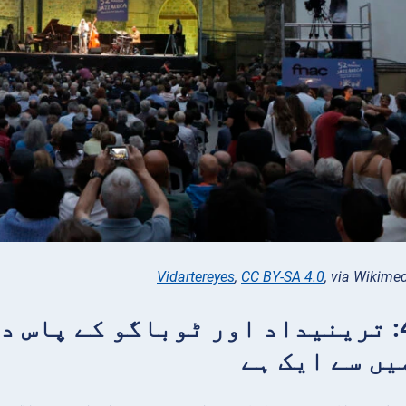
Vidartereyes
,
CC BY-SA 4.0
, via Wikim
حقیقت 4: ترینیداد اور ٹوباگو کے پاس
یں سے ایک ہے