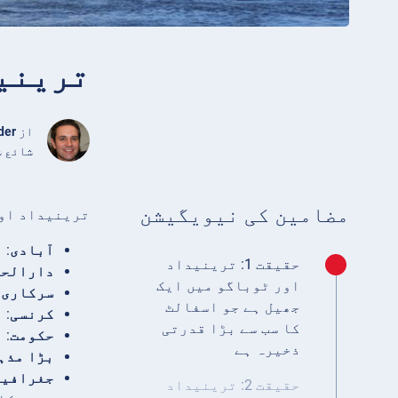
ترینیداد
از
der
شائع شدہ اپریل 6
مضامین کی نیویگیشن
ترینیداد اور
آبادی
: تق
حقیقت 1: ترینیداد
دارالحک
اور ٹوباگو میں ایک
سرکاری 
جھیل ہے جو اسفالٹ
کرنسی
: 
کا سب سے بڑا قدرتی
حکومت
: 
ذخیرہ ہے
بڑا مذہ
جغرافیہ
حقیقت 2: ترینیداد