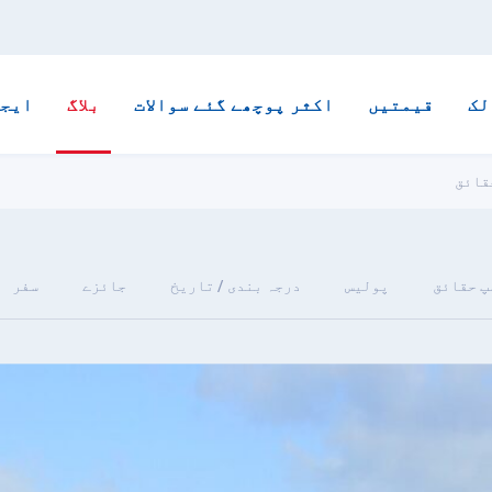
لک
قیمتیں
اکثر پوچھے گئے سوالات
بلاگ
ایجن
پ حقائق
پولیس
درجہ بندی / تاریخ
جائزے
سفر