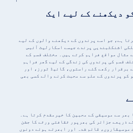
ں کو دیکھنے کے لیے ایک
تا ہے، جو اسے پرندوں کے دیکھنے والوں کے لیے
مول غیر ملکی اشنکٹبندیی پرندے جیسے اسکارلیٹ آئبس
 مثال مواقع فراہم کرتے ہیں۔ مختلف قسم کے
ف قسم کی پرندوں کی زندگی کے لیے گھر فراہم
ے برقرار رکھے گئے راستوں، گائیڈ ٹورز، اور
 کو پرندوں کے علم سے محبت کرنے والے کسی بھی
 بھر سے موسیقی کے محبین کا خیرمقدم کرتا ہے۔
ے ذریعے جزائر کی بھرپور ثقافتی ورثے کا جشن
ت موسیقاروں، قائم شدہ اور ابھرتے ہوئے دونوں