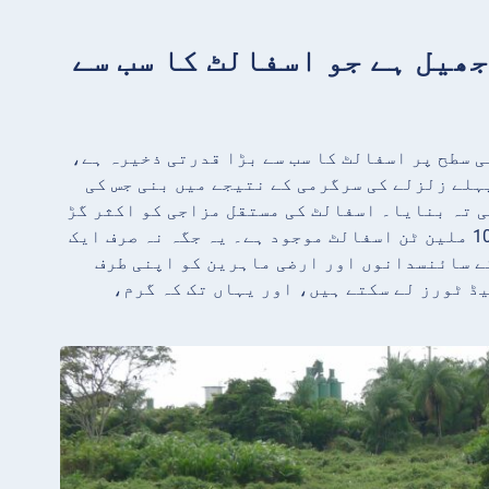
یک جھیل ہے جو اسفالٹ کا سب سے
ی سطح پر اسفالٹ کا سب سے بڑا قدرتی ذخیرہ ہے،
ل پہلے زلزلے کی سرگرمی کے نتیجے میں بنی جس کی
ی تہ بنایا۔ اسفالٹ کی مستقل مزاجی کو اکثر گڑ
سے تشبیہ دی جاتی ہے، اور اندازہ لگایا جاتا ہے کہ اس میں تقریباً 10 ملین ٹن اسفالٹ موجود ہے۔ یہ جگہ نہ صرف ایک
کے سائنسدانوں اور ارضی ماہرین کو اپنی طرف
ڈ ٹورز لے سکتے ہیں، اور یہاں تک کہ گرم،