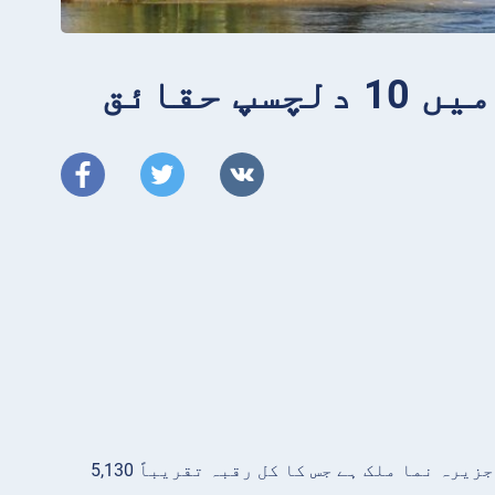
حقائق
: جنوبی کیریبین میں واقع، ترینیداد اور ٹوباگو ایک جزیرہ نما ملک ہے جس کا کل رقبہ تقریباً 5,130