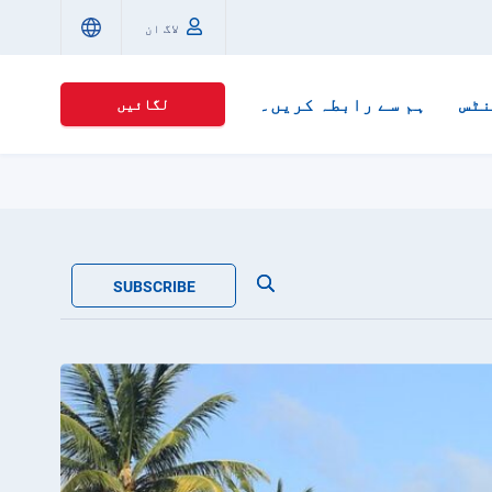
لاگ ان
ٹس
ہم سے رابطہ کریں۔
لگائیں
SUBSCRIBE