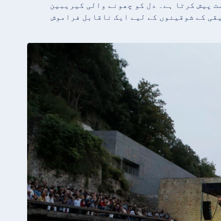
ت پیش کرتا ہے۔ دل کو چھونے والی کیریبین
یقی کے شوقینوں کے لیے ایک ناقابل فراموش