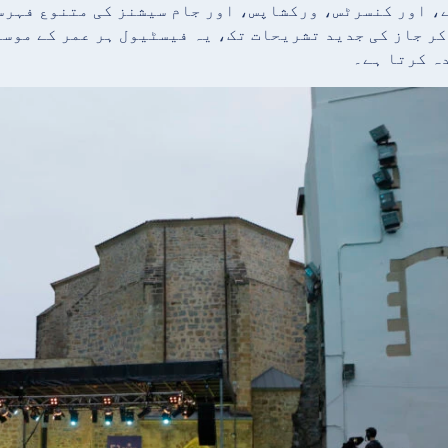
، اور کنسرٹس، ورکشاپس، اور جام سیشنز کی متنوع فہرس
کر جاز کی جدید تشریحات تک، یہ فیسٹیول ہر عمر کے موس
ہ کرتا ہے۔