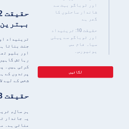
اور ٹوباگو بہت سے
شاندار ساحلوں کا
گھر ہے
بہترین 
حقیقت 10: ترینیداد
اور ٹوباگو سے پہلی
ترینیداد اور
سیاہ فام مس
یونیورس۔
اور بلیو تھر
رہائش گاہیں،
کرتی ہیں۔ پر
لگائیں
پرندوں کے ہا
شخص کے لیے ل
حقیقت 3: ملک میں ایک بڑا جاز فیسٹیول ہے
ہر سال، ترین
یہ جاندار تق
مناتی ہے۔ مل