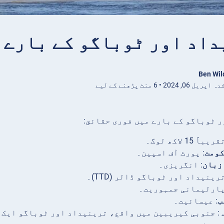
 اور ٹوباگو کے بارے میں 10 دلچسپ 
Ben Wil
0, 2024 • 6 منٹ پڑھنے کے لیے
 ٹوباگو کے بارے میں فوری حقائق:
ریباً 15 لاکھ لوگ۔
ومت
: پورٹ آف اسپین۔
زبان
: انگریزی۔
ترینیداد اور ٹوباگو ڈالر (TTD)۔
پارلیمانی جمہوریت۔
ب
: عیسائیت۔