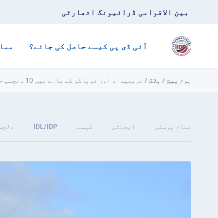
بین الاقوامی ڈرائیونگ اتھارٹی
آئی ڈی پی کیسے حاصل کی جائے؟
مما
ہوم پیج
/
بلاگ
/
ترینیداد اور ٹوباگو کے بارے میں 10 دلچسپ حقائق
تمام پوسٹس
ایجنٹس
کیسے
IDL/IDP
دلچس