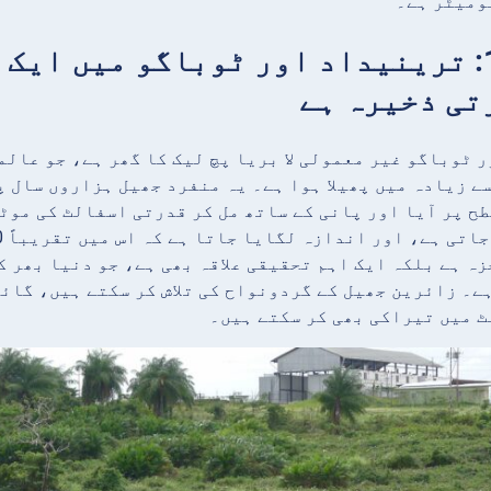
ومیٹر ہے۔
حقیقت 1: ترینیداد اور ٹوباگو میں ا
تی ذخیرہ ہے
 ٹوباگو غیر معمولی لا بریا پچ لیک کا گھر ہے، جو عالم
ایکڑ سے زیادہ میں پھیلا ہوا ہے۔ یہ منفرد جھیل ہزاروں سا
طح پر آیا اور پانی کے ساتھ مل کر قدرتی اسفالٹ کی موٹ
ہ ہے بلکہ ایک اہم تحقیقی علاقہ بھی ہے، جو دنیا بھر 
ے۔ زائرین جھیل کے گردونواح کی تلاش کر سکتے ہیں، گائی
 میں تیراکی بھی کر سکتے ہیں۔