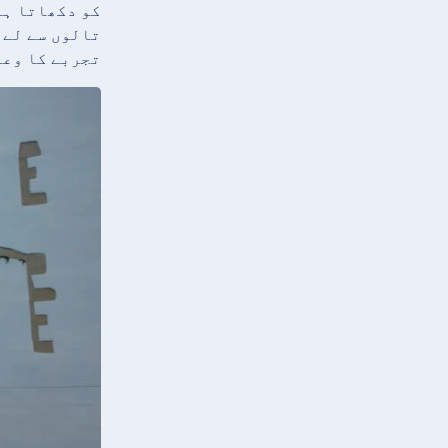
کو دکھاتا ہے
تالوں سے لے 
تجربے کا وعد