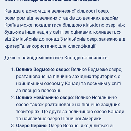
Канада є домом для величезної кількості озер,
розміром від невеликих ставків до великих водойм.
Країна може похвалитися більшою кількістю озер, ніж
будь-яка інша нація у світі, за оцінками, коливається
від 2 мільйонів до понад 3 мільйонів озер, залежно від
критеріїв, використаних для класифікації.
Деякі з найвідоміших озер Канади включають:
Велике Ведмеже озеро
: Велике Ведмеже озеро,
розташоване на північно-західних територіях, є
найбільшим озером у Канаді та восьмим у світі
за площею поверхні.
Велике Невільниче озеро
: Велике Невільниче
озеро також розташоване на північно-західних
територіях. Це друге за величиною озеро Канади
та найглибше озеро Північної Америки.
Озеро Верхнє:
Озеро Верхнє, яке ділиться зі