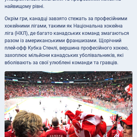
найвищому рівні.
Окрім гри, канадці завзято стежать за професійними
хокейними лігами, такими як Національна хокейна
ліга (НХЛ), де багато канадських команд змагаються
разом із американськими франшизами. Щорічний
плей-офф Кубка Стенлі, вершина професійного хокею,
захоплює мільйони канадських уболівальників, які
вболівають за свої улюблені команди та гравців.