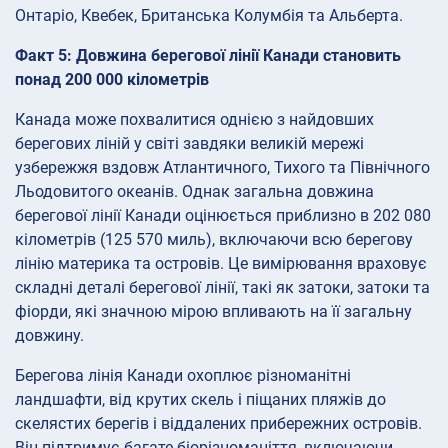
Онтаріо, Квебек, Британська Колумбія та Альберта.
Факт 5: Довжина берегової лінії Канади становить
понад 200 000 кілометрів
Канада може похвалитися однією з найдовших
берегових ліній у світі завдяки великій мережі
узбережжя вздовж Атлантичного, Тихого та Північного
Льодовитого океанів. Однак загальна довжина
берегової лінії Канади оцінюється приблизно в 202 080
кілометрів (125 570 миль), включаючи всю берегову
лінію материка та островів. Це вимірювання враховує
складні деталі берегової лінії, такі як затоки, затоки та
фіорди, які значною мірою впливають на її загальну
довжину.
Берегова лінія Канади охоплює різноманітні
ландшафти, від крутих скель і піщаних пляжів до
скелястих берегів і віддалених прибережних островів.
Він підтримує багате біорізноманіття, включаючи