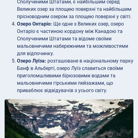
Сполученими Штатами, є найбільшим серед
Великих озер за площею поверхні та найбільшим
прісноводним озером за площею поверхні у світі.
Озеро Онтаріо:
Ще одне з Великих озер, озеро
Онтаріо є частиною кордону між Канадою та
Сполученими Штатами та відоме своїми
мальовничими набережними та можливостями
для відпочинку.
Озеро Луїза:
розташоване в національному парку
Банф в Альберті, озеро Луїз славиться своїми
приголомшливими бірюзовими водами та
мальовничими гірськими пейзажами, що
приваблює відвідувачів з усього світу.