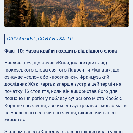
GRID-Arendal
,
CC BY-NC-SA 2.0
Факт 10: Назва країни походить від рідного слова
Вважається, що назва «Канада» походить від
ірокезського слова святого Лаврентія «kanata», що
означає «село» або «поселення». Французький
дослідник Жак Картьє вперше зустрів цей термін на
початку 16 століття, коли він використав його для
позначення регіону поблизу сучасного міста Квебек.
Корінне населення, з яким він зустрічався, могло мати
на увазі своє село чи поселення, вживаючи слово
«каната».
З часом назва «Канада» стала асоціюватися з усією