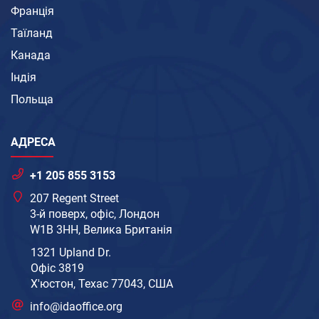
Франція
Таїланд
Канада
Індія
Польща
АДРЕСА
+1 205 855 3153
207 Regent Street
3-й поверх, офіс, Лондон
W1B 3HH, Велика Британія
1321 Upland Dr.
Офіс 3819
Х'юстон, Техас 77043, США
info@idaoffice.org