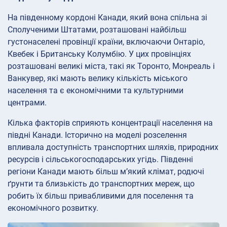
На південному кордоні Канади, який вона спільна зі
Сполученими Штатами, розташовані найбільш
густонаселені провінції країни, включаючи Онтаріо,
Квебек і Британську Колумбію. У цих провінціях
розташовані великі міста, такі як Торонто, Монреаль і
Ванкувер, які мають велику кількість міського
населення та є економічними та культурними
центрами.
Кілька факторів сприяють концентрації населення на
півдні Канади. Історично на моделі розселення
впливала доступність транспортних шляхів, природних
ресурсів і сільськогосподарських угідь. Південні
регіони Канади мають більш м’який клімат, родючі
ґрунти та близькість до транспортних мереж, що
робить їх більш привабливими для поселення та
економічного розвитку.