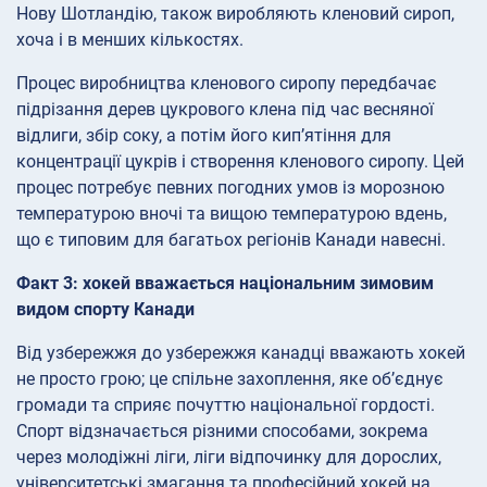
Нову Шотландію, також виробляють кленовий сироп,
хоча і в менших кількостях.
Процес виробництва кленового сиропу передбачає
підрізання дерев цукрового клена під час весняної
відлиги, збір соку, а потім його кип’ятіння для
концентрації цукрів і створення кленового сиропу. Цей
процес потребує певних погодних умов із морозною
температурою вночі та вищою температурою вдень,
що є типовим для багатьох регіонів Канади навесні.
Факт 3: хокей вважається національним зимовим
видом спорту Канади
Від узбережжя до узбережжя канадці вважають хокей
не просто грою; це спільне захоплення, яке об’єднує
громади та сприяє почуттю національної гордості.
Спорт відзначається різними способами, зокрема
через молодіжні ліги, ліги відпочинку для дорослих,
університетські змагання та професійний хокей на