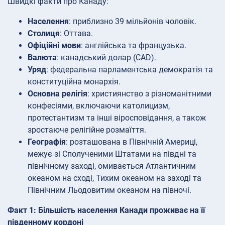
Швидкі факти про Канаду:
Населення
: приблизно 39 мільйонів чоловік.
Столиця
: Оттава.
Офіційні мови
: англійська та французька.
Валюта
: канадський долар (CAD).
Уряд
: федеральна парламентська демократія та
конституційна монархія.
Основна релігія
: християнство з різноманітними
конфесіями, включаючи католицизм,
протестантизм та інші віросповідання, а також
зростаюче релігійне розмаїття.
Географія
: розташована в Північній Америці,
межує зі Сполученими Штатами на півдні та
північному заході, омивається Атлантичним
океаном на сході, Тихим океаном на заході та
Північним Льодовитим океаном на півночі.
Факт 1: Більшість населення Канади проживає на її
південному кордоні