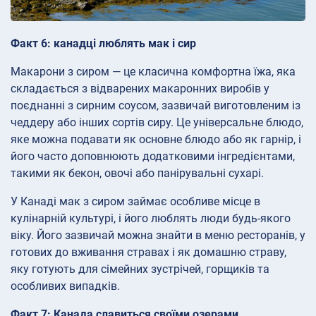
Факт 6: канадці люблять мак і сир
Макарони з сиром — це класична комфортна їжа, яка
складається з відварених макаронних виробів у
поєднанні з сирним соусом, зазвичай виготовленим із
чеддеру або інших сортів сиру. Це універсальне блюдо,
яке можна подавати як основне блюдо або як гарнір, і
його часто доповнюють додатковими інгредієнтами,
такими як бекон, овочі або панірувальні сухарі.
У Канаді мак з сиром займає особливе місце в
кулінарній культурі, і його люблять люди будь-якого
віку. Його зазвичай можна знайти в меню ресторанів, у
готових до вживання стравах і як домашню страву,
яку готують для сімейних зустрічей, горщиків та
особливих випадків.
Факт 7: Канада славиться своїми озерами