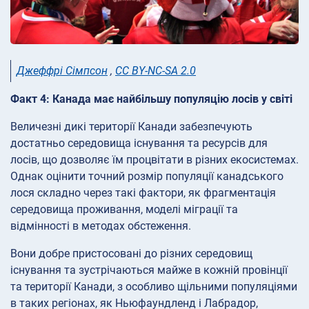
Джеффрі Сімпсон
,
CC BY-NC-SA 2.0
Факт 4: Канада має найбільшу популяцію лосів у світі
Величезні дикі території Канади забезпечують
достатньо середовища існування та ресурсів для
лосів, що дозволяє їм процвітати в різних екосистемах.
Однак оцінити точний розмір популяції канадського
лося складно через такі фактори, як фрагментація
середовища проживання, моделі міграції та
відмінності в методах обстеження.
Вони добре пристосовані до різних середовищ
існування та зустрічаються майже в кожній провінції
та території Канади, з особливо щільними популяціями
в таких регіонах, як Ньюфаундленд і Лабрадор,