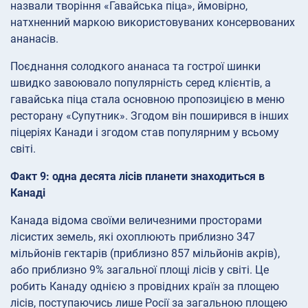
назвали творіння «Гавайська піца», ймовірно,
натхненний маркою використовуваних консервованих
ананасів.
Поєднання солодкого ананаса та гострої шинки
швидко завоювало популярність серед клієнтів, а
гавайська піца стала основною пропозицією в меню
ресторану «Супутник». Згодом він поширився в інших
піцеріях Канади і згодом став популярним у всьому
світі.
Факт 9: одна десята лісів планети знаходиться в
Канаді
Канада відома своїми величезними просторами
лісистих земель, які охоплюють приблизно 347
мільйонів гектарів (приблизно 857 мільйонів акрів),
або приблизно 9% загальної площі лісів у світі. Це
робить Канаду однією з провідних країн за площею
лісів, поступаючись лише Росії за загальною площею