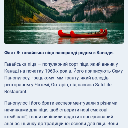
Факт 8: гавайська піца насправді родом з Канади.
Гавайська піца — популярний сорт піци, який виник у
Канаді на початку 1960-х років. Його приписують Сему
Панопулосу, грецькому іммігранту, який володів
рестораном у Чатемі, Онтаріо, під назвою Satellite
Restaurant.
Панопулос і його брати експериментували з різними
начинками для піци, щоб створити нові смакові
комбінації, і вони вирішили додати консервований
ананас і шинку до традиційної основи для піци. Вони