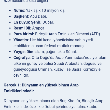
BAE hakkında kısa bilgiler:
Nüfus
: Yaklaşık 10 milyon kişi.
Başkent
: Abu Dabi.
En Büyük Şehir:
Dubai.
Resmi Dil:
Arapça.
Para birimi:
Birleşik Arap Emirlikleri Dirhemi (AED).
Yönetim
: Her biri kendi yöneticisine sahip yedi
emirlikten oluşan federal mutlak monarşi.
Yaygın Din:
İslam, çoğunlukla Sünni.
Coğrafya
: Orta Doğu’da Arap Yarımadası’nda yer alan
ülkenin güney ve batısı Suudi Arabistan, doğusu ve
güneydoğusu Umman, kuzeyi ise Basra Körfezi’yle
çevrilidir.
Gerçek 1: Dünyanın en yüksek binası Arap
Emirlikleri’ndedir
Dünyanın en yüksek binası olan Burj Khalifa, Birleşik Arap
Emirlikleri’nde, özellikle Dubai şehrinde yer almaktadır.