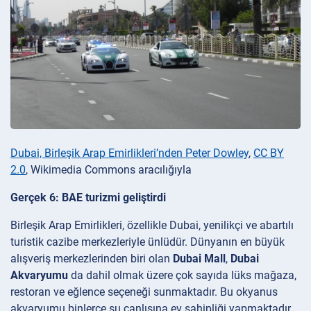
Dubai, Birleşik Arap Emirlikleri’nden Peter Dowley
,
CC BY
2.0
, Wikimedia Commons aracılığıyla
Gerçek 6: BAE turizmi geliştirdi
Birleşik Arap Emirlikleri, özellikle Dubai, yenilikçi ve abartılı
turistik cazibe merkezleriyle ünlüdür. Dünyanın en büyük
alışveriş merkezlerinden biri olan
Dubai Mall
,
Dubai
Akvaryumu
da dahil olmak üzere çok sayıda lüks mağaza,
restoran ve eğlence seçeneği sunmaktadır. Bu okyanus
akvaryumu binlerce su canlısına ev sahipliği yapmaktadır