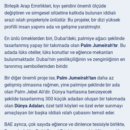
Birleşik Arap Emirlikleri, kıyı şeridini önemli ölçüde
değiştiren ve simgesel silüetine katkıda bulunan iddialı
arazi ıslah projeleriyle ünlüdür. Bu projeler, bir dizi yüksek
profilli insan yapımı ada ve gelişme yaratmıştır.
En ünlü örneklerden biri, Dubai’deki, palmiye ağacı şeklinde
tasarlanmış yapay bir takımada olan
Palm Jumeirah’tır
. Bu
adada lüks oteller, lüks konutlar ve eğlence mekanları
bulunmaktadır. Dubai’nin yenilikçiliğinin ve zenginliğinin en
tanınmış sembollerinden biridir.
Bir diğer önemli proje ise,
Palm Jumeirah’tan
daha az
gelişmiş olmasına rağmen, yine palmiye şeklinde bir ada
olan Palm Jebel Ali’dir. Dünya haritasına benzeyecek
şekilde tasarlanmış 300 küçük adadan oluşan bir takımada
olan
Dünya Adaları
, özel tatil köyleri ve özel evler sunmayı
amaçlayan bir başka iddialı ıslah çabasını temsil eder.
BAE ayrıca, çok sayıda eğlence ve dinlence tesisiyle birlikte,