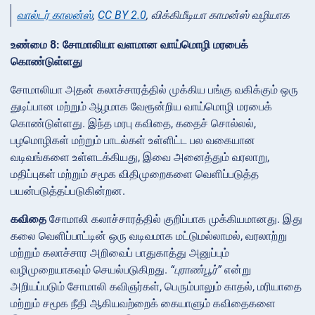
வால்டர் காலன்ஸ்
,
CC BY 2.0
, விக்கிமீடியா காமன்ஸ் வழியாக
உண்மை 8: சோமாலியா வளமான வாய்மொழி மரபைக்
கொண்டுள்ளது
சோமாலியா அதன் கலாச்சாரத்தில் முக்கிய பங்கு வகிக்கும் ஒரு
துடிப்பான மற்றும் ஆழமாக வேரூன்றிய வாய்மொழி மரபைக்
கொண்டுள்ளது. இந்த மரபு கவிதை, கதைச் சொல்லல்,
பழமொழிகள் மற்றும் பாடல்கள் உள்ளிட்ட பல வகையான
வடிவங்களை உள்ளடக்கியது, இவை அனைத்தும் வரலாறு,
மதிப்புகள் மற்றும் சமூக விதிமுறைகளை வெளிப்படுத்த
பயன்படுத்தப்படுகின்றன.
கவிதை
சோமாலி கலாச்சாரத்தில் குறிப்பாக முக்கியமானது. இது
கலை வெளிப்பாட்டின் ஒரு வடிவமாக மட்டுமல்லாமல், வரலாற்று
மற்றும் கலாச்சார அறிவைப் பாதுகாத்து அனுப்பும்
வழிமுறையாகவும் செயல்படுகிறது.
“புராண்பூர்”
என்று
அறியப்படும் சோமாலி கவிஞர்கள், பெரும்பாலும் காதல், மரியாதை
மற்றும் சமூக நீதி ஆகியவற்றைக் கையாளும் கவிதைகளை