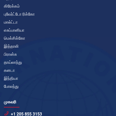
கிரேக்கம்
புவேர்ட்டோ ரிக்கோ
மால்ட்டா
எசுப்பானியா
மெக்சிக்கோ
இத்தாலி
பிரான்சு
தாய்லாந்து
கனடா
இந்தியா
போலந்து
முகவரி
+1 205 855 3153