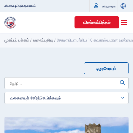
சர்வதேச ஓட்டுநர் ஆணையம்
உள்நுழைக
விண்ணப்பித்தல்
முகப்புப் பக்கம்
/
வலைப்பதிவு
/
சோமாலியா பற்றிய 10 சுவாரஸ்யமான உண்மை
குழுசேரவும்