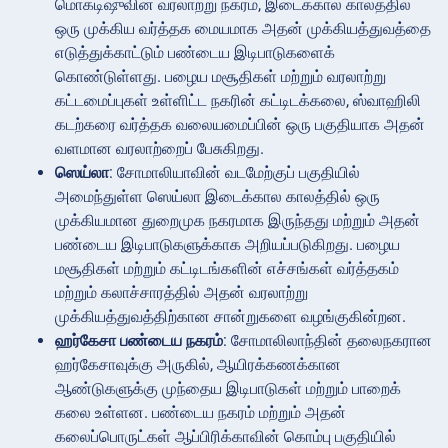
மொகடிஷுவின் வரலாற்று நகரம், இடைக்கால காலத்தில்
ஒரு முக்கிய வர்த்தக மையமாக அதன் முக்கியத்துவத்தை
எடுத்துக்காட்டும் பண்டைய இடிபாடுகளைக்
கொண்டுள்ளது. பழைய மசூதிகள் மற்றும் வரலாற்று
கட்டமைப்புகள் உள்ளிட்ட நகரின் கட்டிடக்கலை, ஸ்வாஹிலி
கடற்கரை வர்த்தக வலையமைப்பின் ஒரு பகுதியாக அதன்
வளமான வரலாற்றைப் பேசுகிறது.
ஸெய்லா
: சோமாலியாவின் வடமேற்குப் பகுதியில்
அமைந்துள்ள ஸெய்லா இடைக்கால காலத்தில் ஒரு
முக்கியமான துறைமுக நகரமாக இருந்தது மற்றும் அதன்
பண்டைய இடிபாடுகளுக்காக அறியப்படுகிறது. பழைய
மசூதிகள் மற்றும் கட்டிடங்களின் எச்சங்கள் வர்த்தகம்
மற்றும் கலாச்சாரத்தில் அதன் வரலாற்று
முக்கியத்துவத்திற்கான சான்றுகளை வழங்குகின்றன.
ஹர்கேசா பண்டைய நகரம்
: சோமாலிலாந்தின் தலைநகரான
ஹர்கேசாவுக்கு அருகில், ஆயிரக்கணக்கான
ஆண்டுகளுக்கு முந்தைய இடிபாடுகள் மற்றும் பாறைக்
கலை உள்ளன. பண்டைய நகரம் மற்றும் அதன்
கலைப்பொருட்கள் ஆப்பிரிக்காவின் கொம்பு பகுதியில்