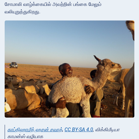
சோமாலி வாழ்க்கையில் அவற்றின் பங்கை மேலும்
வலியுறுத்துகிறது.
காப்திஹாமீத் ஹசன் சவாத்
,
CC BY-SA 4.0
, விக்கிமீடியா
காமன்ஸ் வழியாக