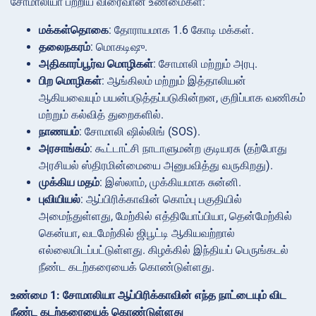
சோமாலியா பற்றிய விரைவான உண்மைகள்:
மக்கள்தொகை
: தோராயமாக 1.6 கோடி மக்கள்.
தலைநகரம்
: மொகடிஷு.
அதிகாரப்பூர்வ மொழிகள்
: சோமாலி மற்றும் அரபு.
பிற மொழிகள்
: ஆங்கிலம் மற்றும் இத்தாலியன்
ஆகியவையும் பயன்படுத்தப்படுகின்றன, குறிப்பாக வணிகம்
மற்றும் கல்வித் துறைகளில்.
நாணயம்
: சோமாலி ஷில்லிங் (SOS).
அரசாங்கம்
: கூட்டாட்சி நாடாளுமன்ற குடியரசு (தற்போது
அரசியல் ஸ்திரமின்மையை அனுபவித்து வருகிறது).
முக்கிய மதம்
: இஸ்லாம், முக்கியமாக சுன்னி.
புவியியல்
: ஆப்பிரிக்காவின் கொம்பு பகுதியில்
அமைந்துள்ளது, மேற்கில் எத்தியோப்பியா, தென்மேற்கில்
கென்யா, வடமேற்கில் ஜிபூட்டி ஆகியவற்றால்
எல்லையிடப்பட்டுள்ளது. கிழக்கில் இந்தியப் பெருங்கடல்
நீண்ட கடற்கரையைக் கொண்டுள்ளது.
உண்மை 1: சோமாலியா ஆப்பிரிக்காவின் எந்த நாட்டையும் விட
நீண்ட கடற்கரையைக் கொண்டுள்ளது