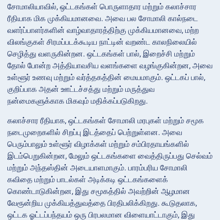
சோமாலியாவில், ஒட்டகங்கள் பொருளாதார மற்றும் கலாச்சார
ரீதியாக மிக முக்கியமானவை. அவை பல சோமாலி கால்நடை
வளர்ப்பாளர்களின் வாழ்வாதாரத்திற்கு முக்கியமானவை, மற்ற
விலங்குகள் சிரமப்படக்கூடிய நாட்டின் வறண்ட காலநிலையில்
செழித்து வளருகின்றன. ஒட்டகங்கள் பால், இறைச்சி மற்றும்
தோல் போன்ற அத்தியாவசிய வளங்களை வழங்குகின்றன, அவை
உள்ளூர் உணவு மற்றும் வர்த்தகத்தின் மையமாகும். ஒட்டகப் பால்,
குறிப்பாக அதன் ஊட்டச்சத்து மற்றும் மருத்துவ
நன்மைகளுக்காக மிகவும் மதிக்கப்படுகிறது.
கலாச்சார ரீதியாக, ஒட்டகங்கள் சோமாலி மரபுகள் மற்றும் சமூக
நடைமுறைகளில் சிறப்பு இடத்தைப் பெற்றுள்ளன. அவை
பெரும்பாலும் உள்ளூர் விழாக்கள் மற்றும் சம்பிரதாயங்களில்
இடம்பெறுகின்றன, மேலும் ஒட்டகங்களை வைத்திருப்பது செல்வம்
மற்றும் அந்தஸ்தின் அடையாளமாகும். பாரம்பரிய சோமாலி
கவிதை மற்றும் பாடல்கள் அடிக்கடி ஒட்டகங்களைக்
கொண்டாடுகின்றன, இது சமூகத்தில் அவற்றின் ஆழமான
வேரூன்றிய முக்கியத்துவத்தை பிரதிபலிக்கிறது. கூடுதலாக,
ஒட்டக ஓட்டப்பந்தயம் ஒரு பிரபலமான விளையாட்டாகும், இது