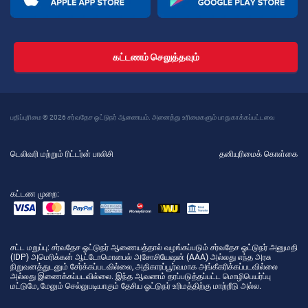
கட்டணம் செலுத்தவும்
பதிப்புரிமை © 2026 சர்வதேச ஓட்டுநர் ஆணையம். அனைத்து உரிமைகளும் பாதுகாக்கப்பட்டவை
டெலிவரி மற்றும் ரிட்டர்ன் பாலிசி
தனியுரிமைக் கொள்கை
கட்டண முறை:
சட்ட மறுப்பு
: சர்வதேச ஓட்டுநர் ஆணையத்தால் வழங்கப்படும் சர்வதேச ஓட்டுநர் அனுமதி
(IDP) அமெரிக்கன் ஆட்டோமொபைல் அசோசியேஷன் (AAA) அல்லது எந்த அரசு
நிறுவனத்துடனும் சேர்க்கப்படவில்லை, அதிகாரப்பூர்வமாக அங்கீகரிக்கப்படவில்லை
அல்லது இணைக்கப்படவில்லை. இந்த ஆவணம் தரப்படுத்தப்பட்ட மொழிபெயர்ப்பு
மட்டுமே, மேலும் செல்லுபடியாகும் தேசிய ஓட்டுநர் உரிமத்திற்கு மாற்றீடு அல்ல.