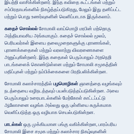
இயற்றி வாசிக்கின்றனர். இந்த கவிதை கூட்டங்கள் மற்றும்
சம்பிரதாயங்களில் நிகழ்த்தப்படுகிறது, மேலும் இது தனிப்பட்ட
மற்றும் பொது உணர்வுகளின் வெளிப்பாடாக இருக்கலாம்.
கதைச் சொல்லல்
சோமாலி வாய்மொழி மரபின் மற்றொரு
அத்தியாவசிய அங்கமாகும். கதைச் சொல்லல் மூலம்,
பெரியவர்கள் இளைய தலைமுறைகளுக்கு புராணங்கள்,
புராணக்கதைகள் மற்றும் வரலாற்று விவரணைகளை
அனுப்புகின்றனர். இந்த கதைகள் பெரும்பாலும் அறநெறி
பாடங்களைக் கொண்டுள்ளன மற்றும் சோமாலி சமூகத்தின்
மதிப்புகள் மற்றும் நம்பிக்கைகளை பிரதிபலிக்கின்றன.
சோமாலி கலாச்சாரத்தில்
பழமொழிகள்
ஞானத்தை வழங்கவும்
நடத்தையை வழிநடத்தவும் பயன்படுத்தப்படுகின்றன. அவை
பெரும்பாலும் உரையாடல்களில் மேற்கோள் காட்டப்பட்டு
ஆலோசனை வழங்க அல்லது ஒரு புள்ளியை சுருக்கமாக
வெளிப்படுத்த ஒரு வழியாக செயல்படுகின்றன.
பாடல்கள்
ஒரு முக்கியமான பங்கு வகிக்கின்றன, பாரம்பரிய
சோமாலி இசை சமூக மற்றும் கலாச்சார நிகழ்வுகளின்