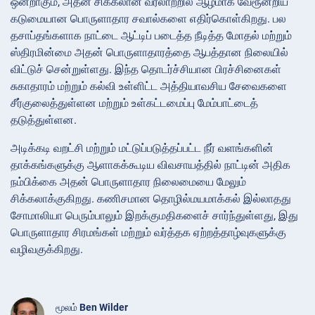
ஒன்றாகும், அதன் சிக்கலான வரலாற்றில் ஆழமாக வேரூன்றிய
கடுமையான பொருளாதார சவால்களை எதிர்கொள்கிறது. பல
தசாப்தங்களாக நாட்டை ஆட்டிப் படைத்த நீடித்த மோதல் மற்றும்
ஸ்திரமின்மை அதன் பொருளாதாரத்தை ஆபத்தான நிலையில்
விட்டுச் சென்றுள்ளது. இந்த தொடர்ச்சியான பிரச்சினைகள்
சுகாதாரம் மற்றும் கல்வி உள்ளிட்ட அத்தியாவசிய சேவைகளை
சீர்குலைத்துள்ளன மற்றும் உள்கட்டமைப்பு மேம்பாட்டைத்
தடுத்துள்ளன.
அடிக்கடி வறட்சி மற்றும் மட்டுப்படுத்தப்பட்ட நீர் வளங்களின்
தாக்கங்களுக்கு ஆளாகக்கூடிய விவசாயத்தில் நாட்டின் அதிக
நம்பிக்கை அதன் பொருளாதார நிலைமையை மேலும்
சிக்கலாக்குகிறது. கணிசமான தொழில்மயமாக்கல் இல்லாதது
சோமாலியா பெரும்பாலும் இறக்குமதிகளைச் சார்ந்துள்ளது, இது
பொருளாதார சிரமங்கள் மற்றும் வர்த்தக ஏற்றத்தாழ்வுகளுக்கு
வழிவகுக்கிறது.
மூலம்
Ben Wilder