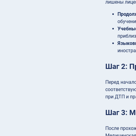
лишены лице
Продол
обучени
Учебны
приблиз
Языков
иностра
Шаг 2: 
Перед начало
соответствую
при ДТП и пр
Шаг 3: 
После прохо
Медицинская 