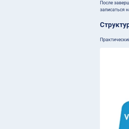
После заверш
записаться н
Структу
Практический