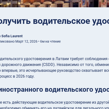
олучить водительское удо
р
Sofia Laurent
иковано Март 12, 2026 • 6м на чтение
дительского удостоверения в Латвии требует соблюдения
 дорожного движения (CSDD). Независимо от того, обмени
о впервые, это исчерпывающее руководство охватывает вс
оцесс в 2026 году.
иностранного водительского удо
же есть действующее водительское удостоверение из друго
необходимо обменять его на латвийское для легального 