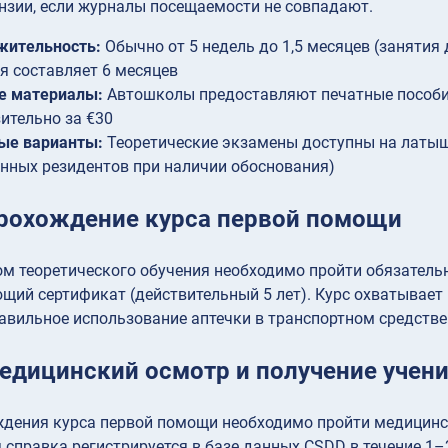
нзии, если журналы посещаемости не совпадают.
жительность:
Обычно от 5 недель до 1,5 месяцев (занятия
я составляет 6 месяцев
е материалы:
Автошколы предоставляют печатные пособия
ительно за €30
ые варианты:
Теоретические экзамены доступны на латыш
нных резидентов при наличии обоснования)
Прохождение курса первой помощи
м теоретического обучения необходимо пройти обязатель
щий сертификат (действительный 5 лет). Курс охватывает
авильное использование аптечки в транспортном средстве
Медицинский осмотр и получение учен
ждения курса первой помощи необходимо пройти медицинс
справка регистрируется в базе данных CSDD в течение 1–2