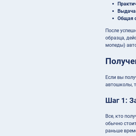
Практи
Выдача 
Общая 
После успешн
образца, дей
мопеды) авто
Получе
Если вы полу
автошколы, т
Шаг 1: З
Все, кто пол
обычно стоит
раньше врем