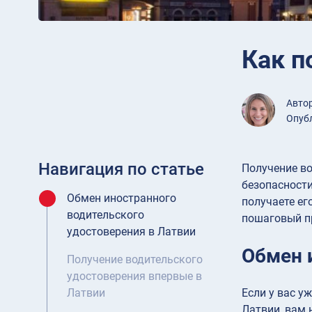
Как п
Авто
Опубл
Навигация по статье
Получение во
безопасности
Обмен иностранного
получаете ег
водительского
пошаговый пр
удостоверения в Латвии
Обмен 
Получение водительского
удостоверения впервые в
Если у вас у
Латвии
Латвии, вам 