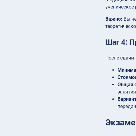
ученическое 
Важно:
Вы не
теоретическо
Шаг 4: 
После сдачи 
Минимал
Стоимос
Общая с
занятия
Вариант
переда
Экзаме