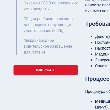
Экзамен CSDD по вождению:
новость: пос
чего ожидать
экзамен по 
Общая разбивка расходов
Требова
для впервые получающих
удостоверение (2026)
Действу
Международное
Постоян
водительское разрешение
Паспорт
для Латвии
Медицин
Заверен
Оплата 
ОФОРМИТЬ
Процесс
Процедура об
Медици
минут).