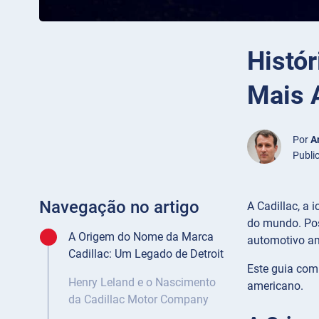
Histór
Mais 
Por
A
Publi
Navegação no artigo
A Cadillac, a
do mundo. Pos
A Origem do Nome da Marca
automotivo a
Cadillac: Um Legado de Detroit
Este guia comp
Henry Leland e o Nascimento
americano.
da Cadillac Motor Company