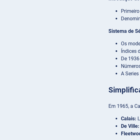
Primeir
Denomin
Sistema de S
Os model
Índices 
De 1936 
Números
A Series
Simplifi
Em 1965, a Cad
Calais:
L
De Ville:
Fleetwo