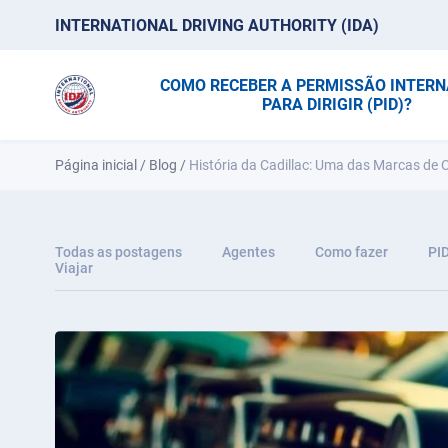
INTERNATIONAL DRIVING AUTHORITY (IDA)
COMO RECEBER A PERMISSÃO INTER
PARA DIRIGIR (PID)?
Página inicial
/
Blog
/
História da Cadillac: Uma das Marcas de
Todas as postagens
Agentes
Como fazer
PI
Viajar