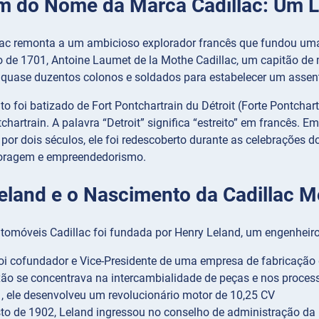
m do Nome da Marca Cadillac: Um L
ac remonta a um ambicioso explorador francês que fundou uma
o de 1701, Antoine Laumet de la Mothe Cadillac, um capitão de
u quase duzentos colonos e soldados para estabelecer um asse
 foi batizado de Fort Pontchartrain du Détroit (Forte Pontchar
hartrain. A palavra “Detroit” significa “estreito” em francês.
por dois séculos, ele foi redescoberto durante as celebrações
coragem e empreendedorismo.
eland e o Nascimento da Cadillac 
tomóveis Cadillac foi fundada por Henry Leland, um engenheiro
oi cofundador e Vice-Presidente de uma empresa de fabricação 
ão se concentrava na intercambialidade de peças e nos process
 ele desenvolveu um revolucionário motor de 10,25 CV
o de 1902, Leland ingressou no conselho de administração da