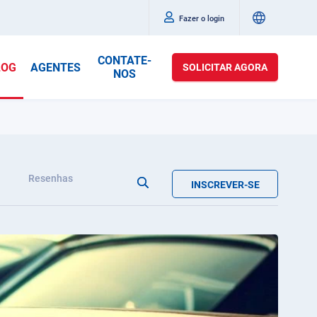
Fazer o login
CONTATE-
LOG
AGENTES
SOLICITAR AGORA
NOS
Resenhas
INSCREVER-SE