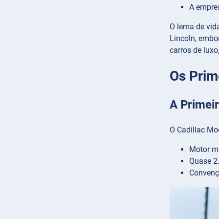
A empre
O lema de vid
Lincoln, embo
carros de lux
Os Prim
A Primei
O Cadillac Mo
Motor mo
Quase 2.
Convenç