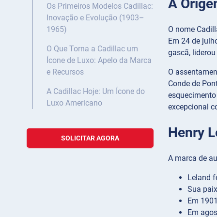
A Orige
Os Primeiros Modelos Cadillac:
Inovação e Evolução (1903–
O nome Cadill
1965)
Em 24 de julh
O Que Torna a Cadillac um
gascã, lidero
Ícone de Luxo: Apelo da Marca
O assentamento
e Recursos
Conde de Pontc
A Cadillac Hoje: Um Ícone do
esquecimento 
Luxo Americano
excepcional 
Henry L
SOLICITAR AGORA
A marca de au
Leland f
Sua paix
Em 1901,
Em agost