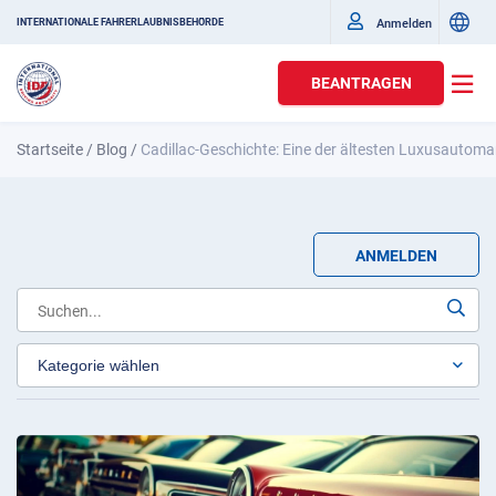
Anmelden
INTERNATIONALE FAHRERLAUBNISBEHÖRDE
BEANTRAGEN
Startseite
/
Blog
/
Cadillac-Geschichte: Eine der ältesten Luxusautoma
ANMELDEN