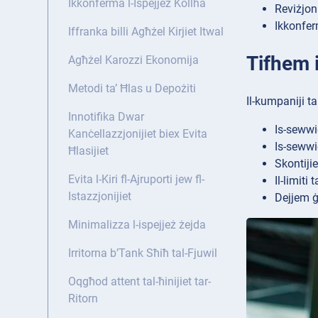
Ikkonferma l-Ispejjeż Kollha
Reviżjoni
Ikkonferm
Iffranka billi Agħżel Kirjiet Itwal
Tifhem i
Agħżel Karozzi Ekonomija
Metodi ta’ Ħlas u Depożiti
Il-kumpaniji ta
Innotifika Dwar
Is-sewwi
Kanċellazzjonijiet biex Evita
Is-sewwie
Ħlasijiet
Skontiji
Evita l-Kiri fl-Ajruporti jew fl-
Il-limiti
Istazzjonijiet
Dejjem ġ
Minimalizza l-ispejjeż żejda
Irritorna b’Tank Sħiħ tal-Fjuwil
Oqgħod attent tal-ħinijiet tar-
Ritorn