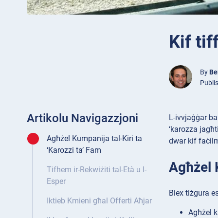
Kif ti
By
Be
Publi
Artikolu Navigazzjoni
L-ivvjaġġar bar
‘karozza jagħti
Agħżel Kumpanija tal-Kiri ta
dwar kif faċilm
‘Karozzi ta’ Fam
Agħżel K
Tifhem ir-Rekwiżiti tal-Età u l-
Esper
Biex tiżgura es
Iktieb Kmieni għal Offerti Aħjar
Agħżel k