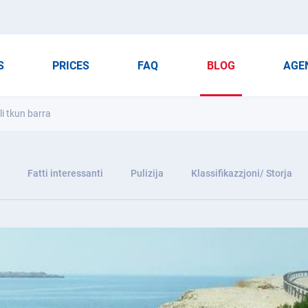
S
PRICES
FAQ
BLOG
AGE
 li tkun barra
Fatti interessanti
Pulizija
Klassifikazzjoni/ Storja