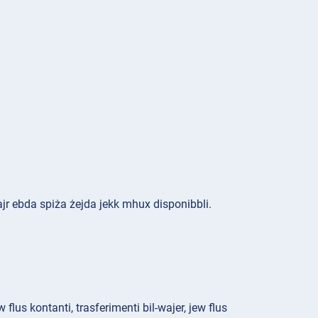
għajr ebda spiża żejda jekk mhux disponibbli.
flus kontanti, trasferimenti bil-wajer, jew flus