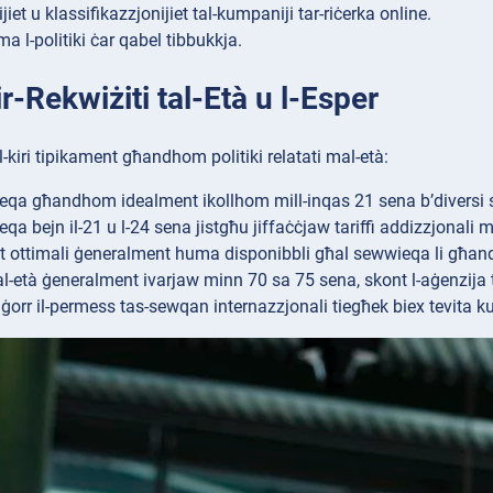
jiet u klassifikazzjonijiet tal-kumpaniji tar-riċerka online.
a l-politiki ċar qabel tibbukkja.
r-Rekwiżiti tal-Età u l-Esper
l-kiri tipikament għandhom politiki relatati mal-età:
eqa għandhom idealment ikollhom mill-inqas 21 sena b’diversi s
qa bejn il-21 u l-24 sena jistgħu jiffaċċjaw tariffi addizzjonali 
et ottimali ġeneralment huma disponibbli għal sewwieqa li għan
 tal-età ġeneralment ivarjaw minn 70 sa 75 sena, skont l-aġenzija ta
ġorr il-permess tas-sewqan internazzjonali tiegħek biex tevita ku