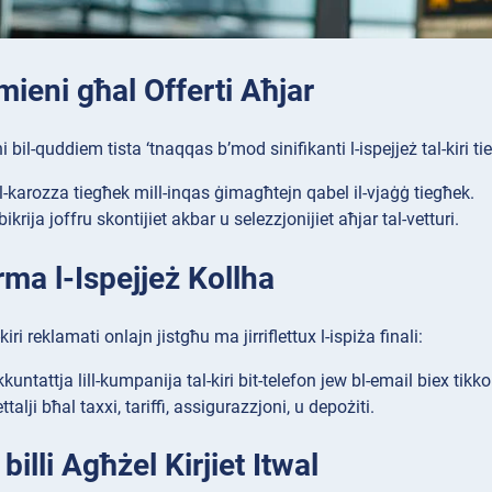
mieni għal Offerti Aħjar
i bil-quddiem tista ‘tnaqqas b’mod sinifikanti l-ispejjeż tal-kiri ti
 l-karozza tiegħek mill-inqas ġimagħtejn qabel il-vjaġġ tiegħek.
i bikrija joffru skontijiet akbar u selezzjonijiet aħjar tal-vetturi.
ma l-Ispejjeż Kollha
l-kiri reklamati onlajn jistgħu ma jirriflettux l-ispiża finali:
kuntattja lill-kumpanija tal-kiri bit-telefon jew bl-email biex tikko
ttalji bħal taxxi, tariffi, assigurazzjoni, u depożiti.
billi Agħżel Kirjiet Itwal