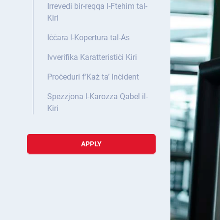
Irrevedi bir-reqqa l-Ftehim tal-
Kiri
Iċċara l-Kopertura tal-As
Ivverifika Karatteristiċi Kiri
Proċeduri f’Każ ta’ Inċident
Spezzjona l-Karozza Qabel il-
Kiri
APPLY