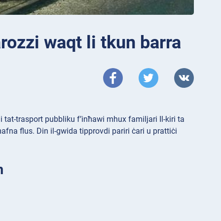
karozzi waqt li tkun barra
tat-trasport pubbliku f’inħawi mhux familjari Il-kiri ta
afna flus. Din il-gwida tipprovdi pariri ċari u prattiċi
m