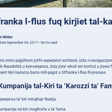
ffranka l-flus fuq kirjiet tal-
n Wilder
shed September 04, 2017 • 5m to read
ra minn pajjiżhom joffri esperjenzi eċċitanti, iżda n-navigazzjoni 
k flessibilità u konvenjenza, iżda jista’ wkoll isir konfuż u jiswa ħ
ent tikri karozza barra mill-pajjiż u tiffranka l-flus fil-proċess.
umpanija tal-Kiri ta ‘Karozzi ta’ Fa
perjenza ta’ kiri mingħajr tbatija:
umpanija tal-kiri magħrufa u ta’ fama.