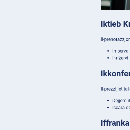
Iktieb K
Il-prenotazzjon
Irriserva
Ir-riżerv
Ikkonfer
Il-prezzijiet ta
Dejjem ik
Iċċara de
Iffranka 