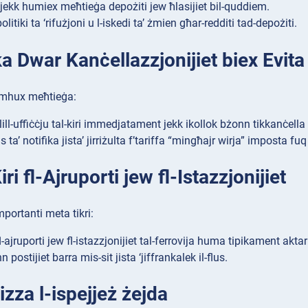
 jekk humiex meħtieġa depożiti jew ħlasijiet bil-quddiem.
politiki ta ‘rifużjoni u l-iskedi ta’ żmien għar-redditi tad-depożiti.
ka Dwar Kanċellazzjonijiet biex Evita 
t mhux meħtieġa:
ill-uffiċċju tal-kiri immedjatament jekk ikollok bżonn tikkanċella
 ta’ notifika jista’ jirriżulta f’tariffa “mingħajr wirja” imposta fuq
iri fl-Ajruporti jew fl-Istazzjonijiet
mportanti meta tikri:
t fl-ajruporti jew fl-istazzjonijiet tal-ferrovija huma tipikament aktar
nn postijiet barra mis-sit jista ‘jiffrankalek il-flus.
zza l-ispejjeż żejda