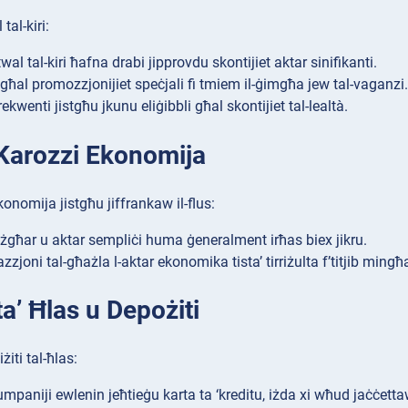
 tal-kiri:
twal tal-kiri ħafna drabi jipprovdu skontijiet aktar sinifikanti.
 għal promozzjonijiet speċjali fi tmiem il-ġimgħa jew tal-vaganzi.
frekwenti jistgħu jkunu eliġibbli għal skontijiet tal-lealtà.
Karozzi Ekonomija
ekonomija jistgħu jiffrankaw il-flus:
iżgħar u aktar sempliċi huma ġeneralment irħas biex jikru.
azzjoni tal-għażla l-aktar ekonomika tista’ tirriżulta f’titjib min
a’ Ħlas u Depożiti
żiti tal-ħlas:
paniji ewlenin jeħtieġu karta ta ‘kreditu, iżda xi wħud jaċċettaw 