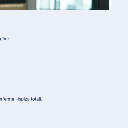
egħek:
nferma l-ispiża totali.