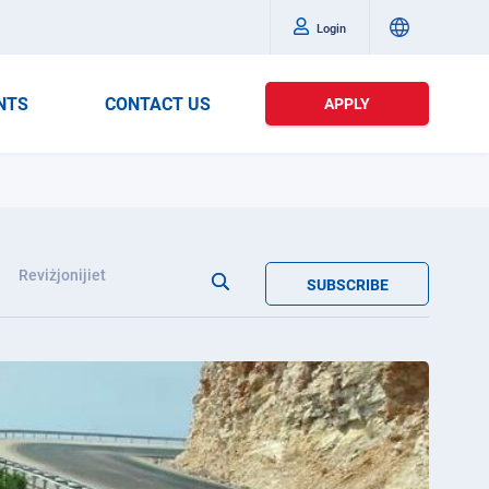
Login
NTS
CONTACT US
APPLY
Reviżjonijiet
SUBSCRIBE