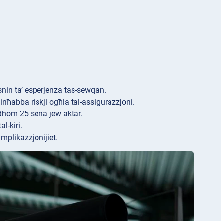
nin ta’ esperjenza tas-sewqan.
minħabba riskji ogħla tal-assigurazzjoni.
dhom 25 sena jew aktar.
l-kiri.
mplikazzjonijiet.