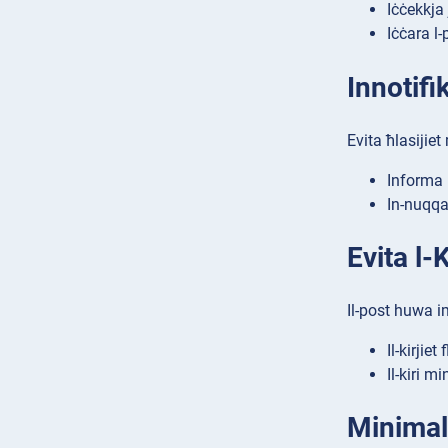
Iċċekkja
Iċċara l-
Innotifi
Evita ħlasijie
Informa l
In-nuqqas
Evita l-K
Il-post huwa i
Il-kirjie
Il-kiri mi
Minimali