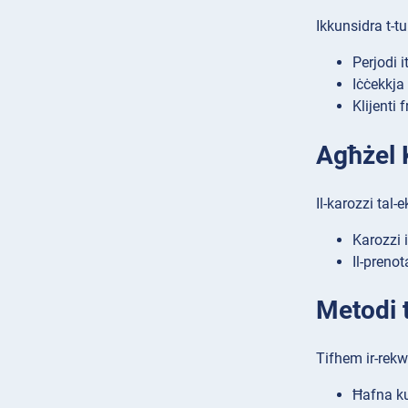
Ikkunsidra t-tul
Perjodi i
Iċċekkja
Klijenti 
Agħżel 
Il-karozzi tal-
Karozzi 
Il-prenot
Metodi t
Tifhem ir-rekwi
Ħafna kum