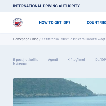
INTERNATIONAL DRIVING AUTHORITY
HOW TO GET IDP?
COUNTRIE
Homepage
/
Blog
/
Kif tiffranka l-flus fuq kirjiet tal-karozzi waqt
Il-postijiet kollha
Aġenti
Kif tagħmel
IDL/IDP
Ivvjaġġar