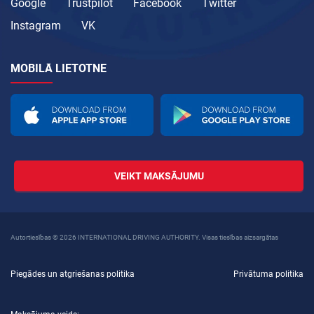
Google
Trustpilot
Facebook
Twitter
Instagram
VK
MOBILĀ LIETOTNE
VEIKT MAKSĀJUMU
Autortiesības © 2026 INTERNATIONAL DRIVING AUTHORITY. Visas tiesības aizsargātas
Piegādes un atgriešanas politika
Privātuma politika