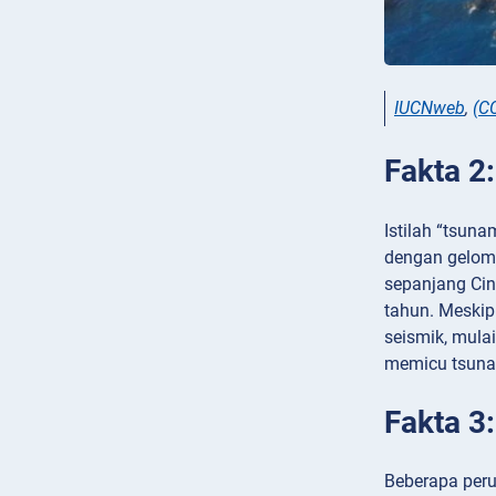
IUCNweb
,
(C
Fakta 2
Istilah “tsun
dengan gelomb
sepanjang Cin
tahun. Meskip
seismik, mula
memicu tsuna
Fakta 3
Beberapa perus