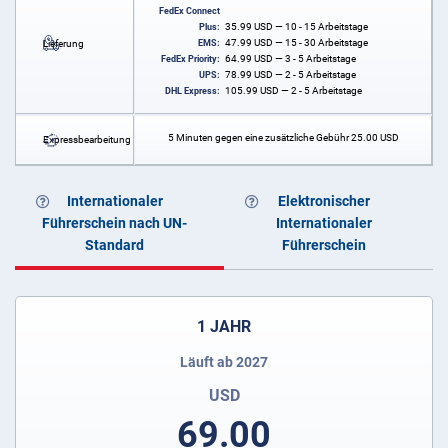
FedEx Connect
35.99
USD
— 10 - 15 Arbeitstage
Plus:
47.99
USD
— 15 - 30 Arbeitstage
Lieferung
EMS:
64.99
USD
— 3 - 5 Arbeitstage
FedEx Priority:
78.99
USD
— 2 - 5 Arbeitstage
UPS:
105.99
USD
— 2 - 5 Arbeitstage
DHL Express:
5 Minuten gegen eine zusätzliche Gebühr
25.00
USD
Expressbearbeitung
Internationaler
Elektronischer
Führerschein nach UN-
Internationaler
Standard
Führerschein
1 JAHR
Läuft ab 2027
USD
69.00