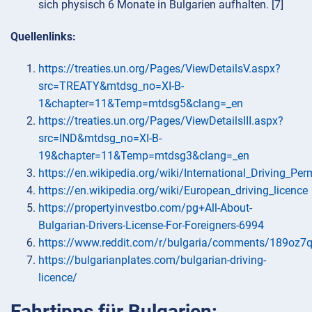
sich physisch 6 Monate in Bulgarien aufhalten. [7]
Quellenlinks:
https://treaties.un.org/Pages/ViewDetailsV.aspx?
src=TREATY&mtdsg_no=XI-B-
1&chapter=11&Temp=mtdsg5&clang=_en
https://treaties.un.org/Pages/ViewDetailsIII.aspx?
src=IND&mtdsg_no=XI-B-
19&chapter=11&Temp=mtdsg3&clang=_en
https://en.wikipedia.org/wiki/International_Driving_Per
https://en.wikipedia.org/wiki/European_driving_licence
https://propertyinvestbo.com/pg+All-About-
Bulgarian-Drivers-License-For-Foreigners-6994
https://www.reddit.com/r/bulgaria/comments/189oz7q/
https://bulgarianplates.com/bulgarian-driving-
licence/
Fahrtipps für Bulgarien: