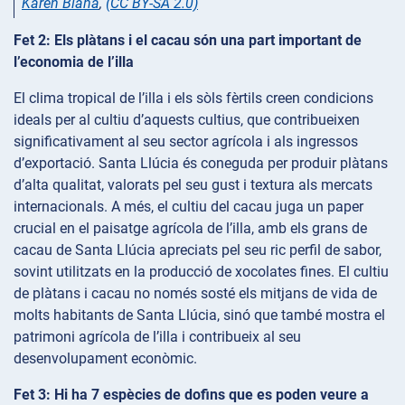
Karen Blaha
,
(CC BY-SA 2.0)
Fet 2: Els plàtans i el cacau són una part important de
l’economia de l’illa
El clima tropical de l’illa i els sòls fèrtils creen condicions
ideals per al cultiu d’aquests cultius, que contribueixen
significativament al seu sector agrícola i als ingressos
d’exportació. Santa Llúcia és coneguda per produir plàtans
d’alta qualitat, valorats pel seu gust i textura als mercats
internacionals. A més, el cultiu del cacau juga un paper
crucial en el paisatge agrícola de l’illa, amb els grans de
cacau de Santa Llúcia apreciats pel seu ric perfil de sabor,
sovint utilitzats en la producció de xocolates fines. El cultiu
de plàtans i cacau no només sosté els mitjans de vida de
molts habitants de Santa Llúcia, sinó que també mostra el
patrimoni agrícola de l’illa i contribueix al seu
desenvolupament econòmic.
Fet 3: Hi ha 7 espècies de dofins que es poden veure a