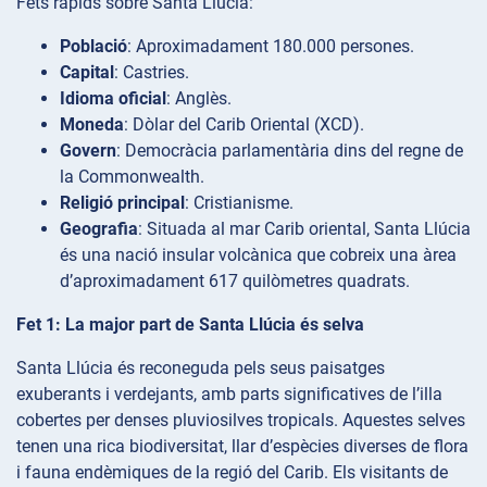
Fets ràpids sobre Santa Llúcia:
Població
: Aproximadament 180.000 persones.
Capital
: Castries.
Idioma oficial
: Anglès.
Moneda
: Dòlar del Carib Oriental (XCD).
Govern
: Democràcia parlamentària dins del regne de
la Commonwealth.
Religió principal
: Cristianisme.
Geografia
: Situada al mar Carib oriental, Santa Llúcia
és una nació insular volcànica que cobreix una àrea
d’aproximadament 617 quilòmetres quadrats.
Fet 1: La major part de Santa Llúcia és selva
Santa Llúcia és reconeguda pels seus paisatges
exuberants i verdejants, amb parts significatives de l’illa
cobertes per denses pluviosilves tropicals. Aquestes selves
tenen una rica biodiversitat, llar d’espècies diverses de flora
i fauna endèmiques de la regió del Carib. Els visitants de