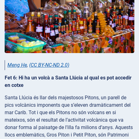
Meng He
,
(CC BY-NC-ND 2.0)
Fet 6: Hi ha un volcà a Santa Llúcia al qual es pot accedir
en cotxe
Santa Llúcia és llar dels majestosos Pitons, un parell de
pics volcànics imponents que s’eleven dramàticament del
mar Carib. Tot i que els Pitons no són volcans en si
mateixos, són el resultat de l’activitat volcànica que va
donar forma al paisatge de l’illa fa milions d’anys. Aquests
llocs emblemàtics, Gros Piton i Petit Piton, són Patrimoni