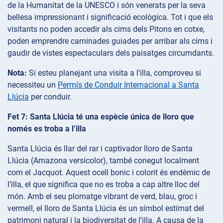
de la Humanitat de la UNESCO i són venerats per la seva
bellesa impressionant i significació ecològica. Tot i que els
visitants no poden accedir als cims dels Pitons en cotxe,
poden emprendre caminades guiades per arribar als cims i
gaudir de vistes espectaculars dels paisatges circumdants.
Nota:
Si esteu planejant una visita a l’illa, comproveu si
necessiteu un
Permís de Conduir Internacional a Santa
Llúcia
per conduir.
Fet 7: Santa Llúcia té una espècie única de lloro que
només es troba a l’illa
Santa Llúcia és llar del rar i captivador lloro de Santa
Llúcia (Amazona versicolor), també conegut localment
com el Jacquot. Aquest ocell bonic i colorit és endèmic de
l’illa, el que significa que no es troba a cap altre lloc del
món. Amb el seu plomatge vibrant de verd, blau, groc i
vermell, el lloro de Santa Llúcia és un símbol estimat del
patrimoni natural i la biodiversitat de l’illa. A causa de la