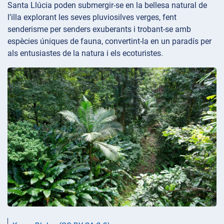
Santa Llúcia poden submergir-se en la bellesa natural de
l’illa explorant les seves pluviosilves verges, fent
senderisme per senders exuberants i trobant-se amb
espècies úniques de fauna, convertint-la en un paradís per
als entusiastes de la natura i els ecoturistes.