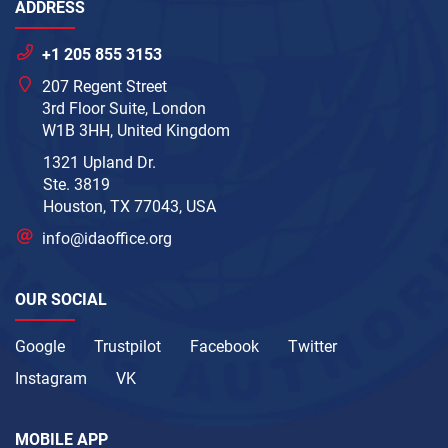
ADDRESS
+1 205 855 3153
207 Regent Street
3rd Floor Suite, London
W1B 3HH, United Kingdom
1321 Upland Dr.
Ste. 3819
Houston, TX 77043, USA
info@idaoffice.org
OUR SOCIAL
Google
Trustpilot
Facebook
Twitter
Instagram
VK
MOBILE APP