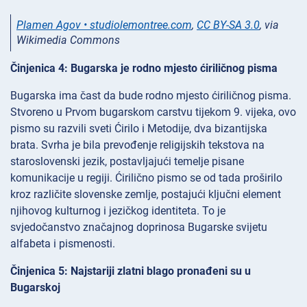
Plamen Agov • studiolemontree.com
,
CC BY-SA 3.0
, via
Wikimedia Commons
Činjenica 4: Bugarska je rodno mjesto ćiriličnog pisma
Bugarska ima čast da bude rodno mjesto ćiriličnog pisma.
Stvoreno u Prvom bugarskom carstvu tijekom 9. vijeka, ovo
pismo su razvili sveti Ćirilo i Metodije, dva bizantijska
brata. Svrha je bila prevođenje religijskih tekstova na
staroslovenski jezik, postavljajući temelje pisane
komunikacije u regiji. Ćirilično pismo se od tada proširilo
kroz različite slovenske zemlje, postajući ključni element
njihovog kulturnog i jezičkog identiteta. To je
svjedočanstvo značajnog doprinosa Bugarske svijetu
alfabeta i pismenosti.
Činjenica 5: Najstariji zlatni blago pronađeni su u
Bugarskoj