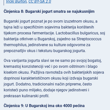
Vicki Burton
,
CC BY-SA 2.0
Činjenica 8: Bugarski jogurt smatra se najukusnijim
Bugarski jogurt poznat je po svom izuzetnom okusu, a
tajna leži u specifičnim sojevima bakterija korištenih
tijekom procesa fermentacije. Lactobacillus bulgaricus, soj
bakterija otkriven u Bugarskoj, zajedno sa Streptococcus
thermophilus, jedinstvene su kulture odgovorne za
prepoznatljiv okus i teksturu bugarskog jogurta.
Ova varijanta jogurta slavi se ne samo po svojoj bogatoj,
kremastoj konzistenciji već i po svom oštrinom i blago
kiselom okusu. Pažljiva ravnoteža ovih bakterijskih sojeva
doprinosi karakterističnom okusu koji izdvaja bugarski
jogurt. Dodatno, tradicionalni način pripreme, često
koristeći puno mlijeko, dodaje njegov jedinstveni i
prekrasan kulinarski profil.
Činjenica 9: U Bugarskoj ima oko 4000 pećina