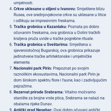
umjetnosti.
Crkve uklesane u stijeni u Ivanovu:
Smještene blizu
Rusea, ove srednjovjekovne crkve su uklesane u litice
i odlikuju se impresivnim freskama.
Tračka grobnica u Kazanlaku:
Poznata po dobro
očuvanim freskama, ova grobnica u Dolini tračkih
kraljeva pruža uvide u tračke pogrebne rituale.
Tračka grobnica u Sveštarima:
Smještena u
sjeveroistočnoj Bugarskoj, ova grobnica prikazuje
jedinstvene tračke arhitektonske i umjetničke
elemente.
Nacionalni park Pirin:
Prepoznat po svojim
raznolikim ekosustavima, Nacionalni park Pirin je
dom širokom spektru flore i faune, kao i zadivljujućim
pejzažima.
Rezervat prirode Srebrarna:
Vitalno močvarno
stanište za brojne vrste ptica, Srebrarna se nalazi na
obalama rijeke Dunav.
Antički grad Nesebar:
Ovaj dobro očuvani antički