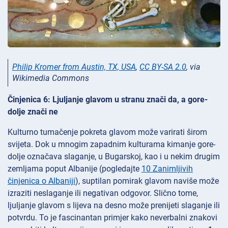
Philip Kromer from Austin, TX, USA
,
CC BY-SA 2.0
, via
Wikimedia Commons
Činjenica 6: Ljuljanje glavom u stranu znači da, a gore-
dolje znači ne
Kulturno tumačenje pokreta glavom može varirati širom
svijeta. Dok u mnogim zapadnim kulturama kimanje gore-
dolje označava slaganje, u Bugarskoj, kao i u nekim drugim
zemljama poput Albanije (pogledajte
10 Zanimljivih
činjenica o Albaniji
), suptilan pomirak glavom naviše može
izraziti neslaganje ili negativan odgovor. Slično tome,
ljuljanje glavom s lijeva na desno može prenijeti slaganje ili
potvrdu. To je fascinantan primjer kako neverbalni znakovi