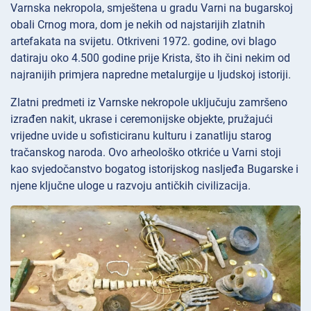
Varnska nekropola, smještena u gradu Varni na bugarskoj
obali Crnog mora, dom je nekih od najstarijih zlatnih
artefakata na svijetu. Otkriveni 1972. godine, ovi blago
datiraju oko 4.500 godine prije Krista, što ih čini nekim od
najranijih primjera napredne metalurgije u ljudskoj istoriji.
Zlatni predmeti iz Varnske nekropole uključuju zamršeno
izrađen nakit, ukrase i ceremonijske objekte, pružajući
vrijedne uvide u sofisticiranu kulturu i zanatliju starog
tračanskog naroda. Ovo arheološko otkriće u Varni stoji
kao svjedočanstvo bogatog istorijskog nasljeđa Bugarske i
njene ključne uloge u razvoju antičkih civilizacija.