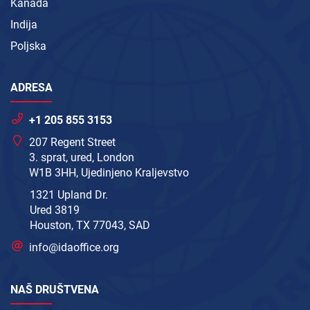
Kanada
Indija
Poljska
ADRESA
+1 205 855 3153
207 Regent Street
3. sprat, ured, London
W1B 3HH, Ujedinjeno Kraljevstvo
1321 Upland Dr.
Ured 3819
Houston, TX 77043, SAD
info@idaoffice.org
NAŠ DRUŠTVENA