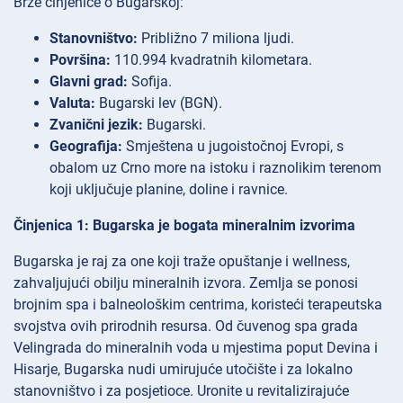
Brze činjenice o Bugarskoj:
Stanovništvo:
Približno 7 miliona ljudi.
Površina:
110.994 kvadratnih kilometara.
Glavni grad:
Sofija.
Valuta:
Bugarski lev (BGN).
Zvanični jezik:
Bugarski.
Geografija:
Smještena u jugoistočnoj Evropi, s
obalom uz Crno more na istoku i raznolikim terenom
koji uključuje planine, doline i ravnice.
Činjenica 1: Bugarska je bogata mineralnim izvorima
Bugarska je raj za one koji traže opuštanje i wellness,
zahvaljujući obilju mineralnih izvora. Zemlja se ponosi
brojnim spa i balneološkim centrima, koristeći terapeutska
svojstva ovih prirodnih resursa. Od čuvenog spa grada
Velingrada do mineralnih voda u mjestima poput Devina i
Hisarje, Bugarska nudi umirujuće utočište i za lokalno
stanovništvo i za posjetioce. Uronite u revitalizirajuće