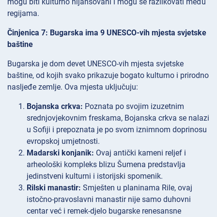
mogu biti kulturno nijansovani i mogu se razlikovati među
regijama.
Činjenica 7: Bugarska ima 9 UNESCO-vih mjesta svjetske
baštine
Bugarska je dom devet UNESCO-vih mjesta svjetske
baštine, od kojih svako prikazuje bogato kulturno i prirodno
nasljeđe zemlje. Ova mjesta uključuju:
Bojanska crkva:
Poznata po svojim izuzetnim
srednjovjekovnim freskama, Bojanska crkva se nalazi
u Sofiji i prepoznata je po svom iznimnom doprinosu
evropskoj umjetnosti.
Madarski konjanik:
Ovaj antički kameni reljef i
arheološki kompleks blizu Šumena predstavlja
jedinstveni kulturni i istorijski spomenik.
Rilski manastir:
Smješten u planinama Rile, ovaj
istočno-pravoslavni manastir nije samo duhovni
centar već i remek-djelo bugarske renesansne