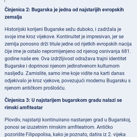
Činjenica 2: Bugarska je jedna od najstarijih evropskih
zemalja
Historijski korijeni Bugarske sežu duboko, i zadržala je
svoje ime kroz vijekove. Kontinuitet je impresivan, jer se
zemlja ponosno drži titule jedne od rijetkih evropskih nacija
čije ime je ostalo nepromijenjeno od njenog osnivanja 681.
godine naše ere. Ova izdržljivost odražava trajni identitet
Bugarske i doprinosi njenom jedinstvenom kulturnom
nasljeđu. Zamislite, samo ime koje vidite na karti danas
odjekivalo je kroz vjekove, povezujući modernu Bugarsku s
njenom antičkom prošlošću.
Činjenica 3: U najstarijem bugarskom gradu nalazi se
rimski amfiteatar
Plovdiv, najstariji kontinuirano nastanjen grad u Bugarskoj,
ponosi se izuzetnim rimskim amfiteatrom. Antičko
pozorište Filipopolisa, kako je poznato, datira iz 2. vijeka