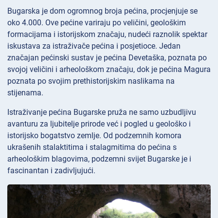
Bugarska je dom ogromnog broja pećina, procjenjuje se
oko 4.000. Ove pećine variraju po veličini, geološkim
formacijama i istorijskom značaju, nudeći raznolik spektar
iskustava za istraživače pećina i posjetioce. Jedan
značajan pećinski sustav je pećina Devetaška, poznata po
svojoj veličini i arheološkom značaju, dok je pećina Magura
poznata po svojim prethistorijskim naslikama na
stijenama.
Istraživanje pećina Bugarske pruža ne samo uzbudljivu
avanturu za ljubitelje prirode već i pogled u geološko i
istorijsko bogatstvo zemlje. Od podzemnih komora
ukrašenih stalaktitima i stalagmitima do pećina s
arheološkim blagovima, podzemni svijet Bugarske je i
fascinantan i zadivljujući.