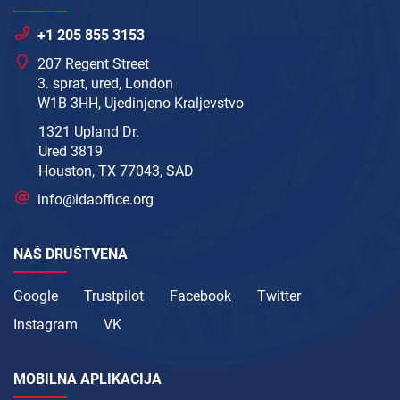
+1 205 855 3153
207 Regent Street
3. sprat, ured, London
W1B 3HH, Ujedinjeno Kraljevstvo
1321 Upland Dr.
Ured 3819
Houston, TX 77043, SAD
info@idaoffice.org
NAŠ DRUŠTVENA
Google
Trustpilot
Facebook
Twitter
Instagram
VK
MOBILNA APLIKACIJA