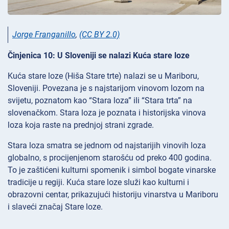
Jorge Franganillo
,
(CC BY 2.0)
Činjenica 10: U Sloveniji se nalazi Kuća stare loze
Kuća stare loze (Hiša Stare trte) nalazi se u Mariboru,
Sloveniji. Povezana je s najstarijom vinovom lozom na
svijetu, poznatom kao “Stara loza” ili “Stara trta” na
slovenačkom. Stara loza je poznata i historijska vinova
loza koja raste na prednjoj strani zgrade.
Stara loza smatra se jednom od najstarijih vinovih loza
globalno, s procijenjenom starošću od preko 400 godina.
To je zaštićeni kulturni spomenik i simbol bogate vinarske
tradicije u regiji. Kuća stare loze služi kao kulturni i
obrazovni centar, prikazujući historiju vinarstva u Mariboru
i slaveći značaj Stare loze.