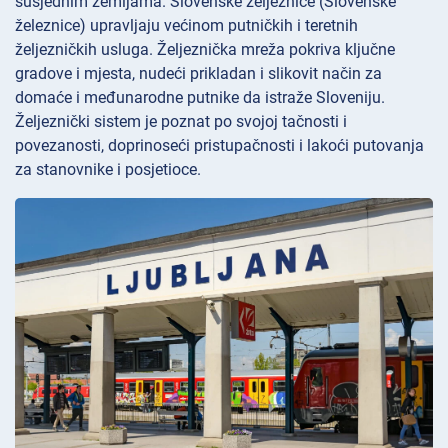
susjednim zemljama. Slovenske željeznice (Slovenske
železnice) upravljaju većinom putničkih i teretnih
željezničkih usluga. Željeznička mreža pokriva ključne
gradove i mjesta, nudeći prikladan i slikovit način za
domaće i međunarodne putnike da istraže Sloveniju.
Željeznički sistem je poznat po svojoj tačnosti i
povezanosti, doprinoseći pristupačnosti i lakoći putovanja
za stanovnike i posjetioce.