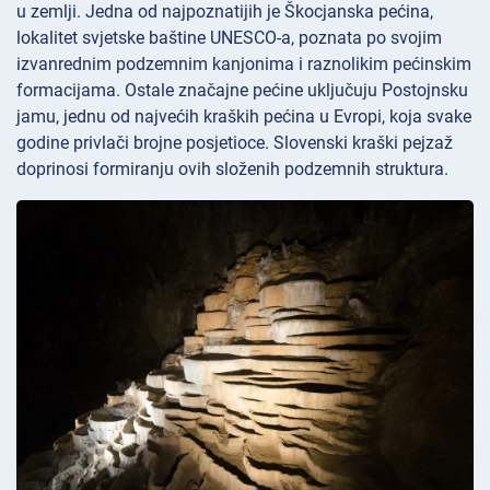
u zemlji. Jedna od najpoznatijih je Škocjanska pećina,
lokalitet svjetske baštine UNESCO-a, poznata po svojim
izvanrednim podzemnim kanjonima i raznolikim pećinskim
formacijama. Ostale značajne pećine uključuju Postojnsku
jamu, jednu od najvećih kraških pećina u Evropi, koja svake
godine privlači brojne posjetioce. Slovenski kraški pejzaž
doprinosi formiranju ovih složenih podzemnih struktura.