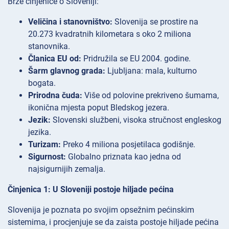
Brze činjenice o Sloveniji:
Veličina i stanovništvo:
Slovenija se prostire na
20.273 kvadratnih kilometara s oko 2 miliona
stanovnika.
Članica EU od:
Pridružila se EU 2004. godine.
Šarm glavnog grada:
Ljubljana: mala, kulturno
bogata.
Prirodna čuda:
Više od polovine prekriveno šumama,
ikonična mjesta poput Bledskog jezera.
Jezik:
Slovenski službeni, visoka stručnost engleskog
jezika.
Turizam:
Preko 4 miliona posjetilaca godišnje.
Sigurnost:
Globalno priznata kao jedna od
najsigurnijih zemalja.
Činjenica 1: U Sloveniji postoje hiljade pećina
Slovenija je poznata po svojim opsežnim pećinskim
sistemima, i procjenjuje se da zaista postoje hiljade pećina