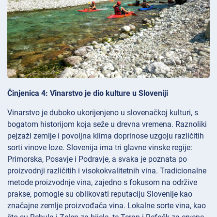
Činjenica 4: Vinarstvo je dio kulture u Sloveniji
Vinarstvo je duboko ukorijenjeno u slovenačkoj kulturi, s
bogatom historijom koja seže u drevna vremena. Raznoliki
pejzaži zemlje i povoljna klima doprinose uzgoju različitih
sorti vinove loze. Slovenija ima tri glavne vinske regije:
Primorska, Posavje i Podravje, a svaka je poznata po
proizvodnji različitih i visokokvalitetnih vina. Tradicionalne
metode proizvodnje vina, zajedno s fokusom na održive
prakse, pomogle su oblikovati reputaciju Slovenije kao
značajne zemlje proizvođača vina. Lokalne sorte vina, kao