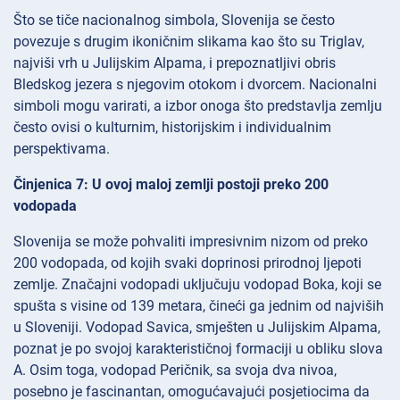
Što se tiče nacionalnog simbola, Slovenija se često
povezuje s drugim ikoničnim slikama kao što su Triglav,
najviši vrh u Julijskim Alpama, i prepoznatljivi obris
Bledskog jezera s njegovim otokom i dvorcem. Nacionalni
simboli mogu varirati, a izbor onoga što predstavlja zemlju
često ovisi o kulturnim, historijskim i individualnim
perspektivama.
Činjenica 7: U ovoj maloj zemlji postoji preko 200
vodopada
Slovenija se može pohvaliti impresivnim nizom od preko
200 vodopada, od kojih svaki doprinosi prirodnoj ljepoti
zemlje. Značajni vodopadi uključuju vodopad Boka, koji se
spušta s visine od 139 metara, čineći ga jednim od najviših
u Sloveniji. Vodopad Savica, smješten u Julijskim Alpama,
poznat je po svojoj karakterističnoj formaciji u obliku slova
A. Osim toga, vodopad Peričnik, sa svoja dva nivoa,
posebno je fascinantan, omogućavajući posjetiocima da