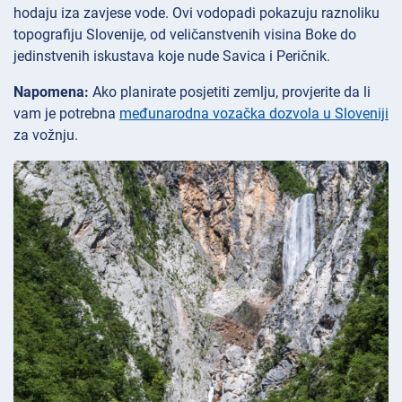
hodaju iza zavjese vode. Ovi vodopadi pokazuju raznoliku
topografiju Slovenije, od veličanstvenih visina Boke do
jedinstvenih iskustava koje nude Savica i Peričnik.
Napomena:
Ako planirate posjetiti zemlju, provjerite da li
vam je potrebna
međunarodna vozačka dozvola u Sloveniji
za vožnju.