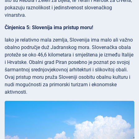
što su Rebula i Zelen za bijela, te Teran i Refošk za crvena,
pokazuju raznolikost i jedinstvenost slovenačkog
vinarstva.
Činjenica 5: Slovenija ima pristup moru!
Iako je relativno mala zemlja, Slovenija ima malo ali važno
obalno područje duž Jadranskog mora. Slovenačka obala
proteže se oko 46,6 kilometara i smještena je između Italije
i Hrvatske. Obalni grad Piran posebno je poznat po svojoj
šarmantnoj srednjovjekovnoj arhitekturi i slikovitoj obali.
Ovaj pristup moru pruža Sloveniji osobitu obalnu kulturu i
nudi mogućnosti za primorski turizam i ekonomske
aktivnosti.