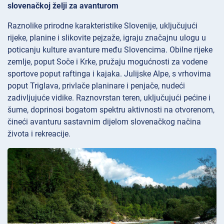
slovenačkoj želji za avanturom
Raznolike prirodne karakteristike Slovenije, uključujući
rijeke, planine i slikovite pejzaže, igraju značajnu ulogu u
poticanju kulture avanture među Slovencima. Obilne rijeke
zemlje, poput Soče i Krke, pružaju mogućnosti za vodene
sportove poput raftinga i kajaka. Julijske Alpe, s vrhovima
poput Triglava, privlače planinare i penjače, nudeći
zadivljujuće vidike. Raznovrstan teren, uključujući pećine i
šume, doprinosi bogatom spektru aktivnosti na otvorenom,
čineći avanturu sastavnim dijelom slovenačkog načina
života i rekreacije.