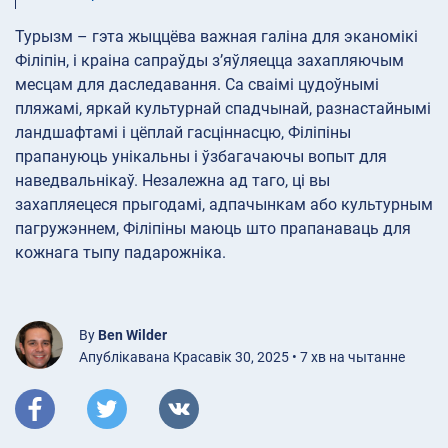
Турызм – гэта жыццёва важная галіна для эканомікі
Філіпін, і краіна сапраўды з’яўляецца захапляючым
месцам для даследавання. Са сваімі цудоўнымі
пляжамі, яркай культурнай спадчынай, разнастайнымі
ландшафтамі і цёплай гасціннасцю, Філіпіны
прапануюць унікальны і ўзбагачаючы вопыт для
наведвальнікаў. Незалежна ад таго, ці вы
захапляецеся прыгодамі, адпачынкам або культурным
пагружэннем, Філіпіны маюць што прапанаваць для
кожнага тыпу падарожніка.
By
Ben Wilder
Апублікавана Красавік 30, 2025 • 7 хв на чытанне