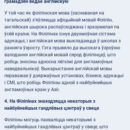
грамадзян ведае англійскую
У той час як філіпінская мова (заснаваная на
тагальскай) з’яўляецца афіцыйнай мовай Філіпін,
англійская шырока распаўсюджана і зразумелая па
ўсёй краіне. На Філіпінах існуе двухмоўная сістэма
адукацыі, і англійская мова выкладаецца ў школах з
ранняга ўзросту. Гэта прывяло да высокага ўзроўню
валодання англійскай мовай сярод філіпінцаў, што
робіць зносіны адносна лёгкімі для англамоўных
наведвальнікаў. Выкарыстанне англійскай мовы
пераважае ў дзяржаўных установах, бізнесе, адукацыі
і СМІ, што робіць Філіпіны адной з найбуйнейшых
англамоўных краін у Азіі.
4. На Філіпінах знаходзяцца некаторыя з
найбуйнейшых гандлёвых цэнтраў у свеце
Філіпіны могуць пахваліцца некаторымі з
найбуйнейшых гандлёвых цэнтраў у свеце, што