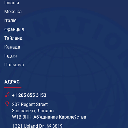
Іспанія
Мексіка
Італія
Францыя
Тайланд
Канада
Індыя
Польшча
АДРАС
+1 205 855 3153
207 Regent Street
3-ці паверх, Лондан
W1B 3HH, Аб'яднанае Каралеўства
1321 Upland Dr., № 3819