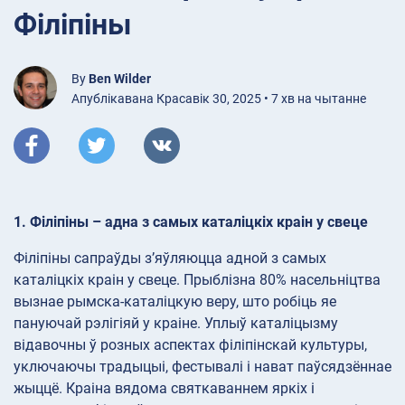
Філіпіны
By
Ben Wilder
Апублікавана Красавік 30, 2025 • 7 хв на чытанне
1. Філіпіны – адна з самых каталіцкіх краін у свеце
Філіпіны сапраўды з’яўляюцца адной з самых
каталіцкіх краін у свеце. Прыблізна 80% насельніцтва
вызнае рымска-каталіцкую веру, што робіць яе
пануючай рэлігіяй у краіне. Уплыў каталіцызму
відавочны ў розных аспектах філіпінскай культуры,
уключаючы традыцыі, фестывалі і нават паўсядзённае
жыццё. Краіна вядома святкаваннем яркіх і