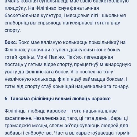
амаль кожная супольнасць мае сваю баскетбольную
пляцоўку. На Філіпінах існуе фанатычная
баскетбольная культура, і мясцовыя лігі і школьныя
спаборніцтвы спрыяюць папулярнасці гэтага віду
спорту.
Бокс:
Бокс мае вялізную колькасць прыхільнікаў на
Філіпінах, у значнай ступені дзякуючы іконе боксу
гэтай краіны, Мэні Пак’яо. Пак’яо, легендарная
постаць у гэтым відзе спорту, прыцягнуў міжнародную
ўвагу да філіпінскага боксу. Яго поспех натхніў
незлічоную колькасць філіпінцаў займацца боксам, і
гэты від спорту стаў крыніцай нацыянальнага гонару.
6. Таксама філіпінцы вельмі любяць караоке
Філіпінцы любяць караоке — гэта нацыянальнае
захапленне. Незалежна ад таго, ці гэта дамы, бары ці
грамадскія месцы, спевы аб’ядноўваюць людзей для
забавы і сяброўства. Часта выкарыстоўваецца тэрмін