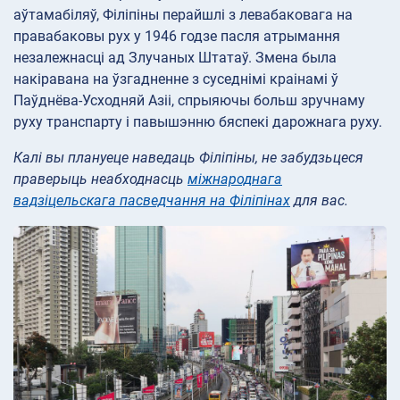
аўтамабіляў, Філіпіны перайшлі з левабаковага на
правабаковы рух у 1946 годзе пасля атрымання
незалежнасці ад Злучаных Штатаў. Змена была
накіравана на ўзгадненне з суседнімі краінамі ў
Паўднёва-Усходняй Азіі, спрыяючы больш зручнаму
руху транспарту і павышэнню бяспекі дарожнага руху.
Калі вы плануеце наведаць Філіпіны, не забудзьцеся
праверыць неабходнасць
міжнароднага
вадзіцельскага пасведчання на Філіпінах
для вас.