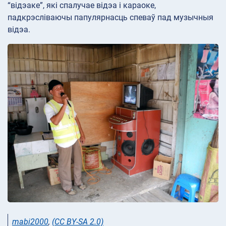
“відэаке”, які спалучае відэа і караоке,
падкрэсліваючы папулярнасць спеваў пад музычныя
відэа.
mabi2000
,
(CC BY-SA 2.0)