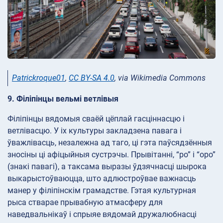
Patrickroque01
,
CC BY-SA 4.0
, via Wikimedia Commons
9. Філіпінцы вельмі ветлівыя
Філіпінцы вядомыя сваёй цёплай гасціннасцю і
ветлівасцю. У іх культуры закладзена павага і
ўважлівасць, незалежна ад таго, ці гэта паўсядзённыя
зносіны ці афіцыйныя сустрэчы. Прывітанні, “po” і “opo”
(знакі павагі), а таксама выразы ўдзячнасці шырока
выкарыстоўваюцца, што адлюстроўвае важнасць
манер у філіпінскім грамадстве. Гэтая культурная
рыса стварае прывабную атмасферу для
наведвальнікаў і спрыяе вядомай дружалюбнасці