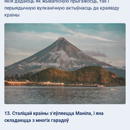
якія дадаюць як жывапісную прыгажосць, так і
перыядычную вулканічную актыўнасць да краявіду
краіны
13. Сталіцай краіны з’яўляецца Маніла, і яна
складаецца з многіх гарадоў