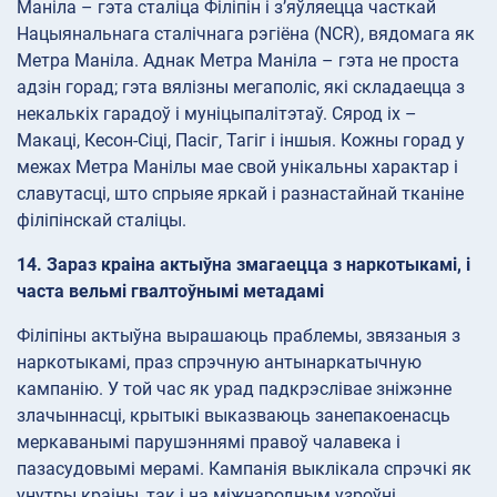
Маніла – гэта сталіца Філіпін і з’яўляецца часткай
Нацыянальнага сталічнага рэгіёна (NCR), вядомага як
Метра Маніла. Аднак Метра Маніла – гэта не проста
адзін горад; гэта вялізны мегаполіс, які складаецца з
некалькіх гарадоў і муніцыпалітэтаў. Сярод іх –
Макаці, Кесон-Сіці, Пасіг, Тагіг і іншыя. Кожны горад у
межах Метра Манілы мае свой унікальны характар і
славутасці, што спрыяе яркай і разнастайнай тканіне
філіпінскай сталіцы.
14. Зараз краіна актыўна змагаецца з наркотыкамі, і
часта вельмі гвалтоўнымі метадамі
Філіпіны актыўна вырашаюць праблемы, звязаныя з
наркотыкамі, праз спрэчную антынаркатычную
кампанію. У той час як урад падкрэслівае зніжэнне
злачыннасці, крытыкі выказваюць занепакоенасць
меркаванымі парушэннямі правоў чалавека і
пазасудовымі мерамі. Кампанія выклікала спрэчкі як
унутры краіны, так і на міжнародным узроўні.