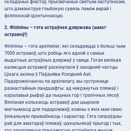
складаных фіестаў, прысвечаных святым-заступнікам,
што дэманструе глыбокую сувязь паміж верай і
філіпінскай ідэнтычнасцю.
2. Філіпіны – гэта астраўная дзяржава (шмат
астравоў!)
Філіпіны – гэта архіпелаг, які складаецца з больш чым
7000 астравоў, што робіць яго адной з самых
выдатных астраўных дзяржаў у свеце. Гэтая вялікая
калекцыя астравоў раскінулася ў заходняй частцы
Ціхага акіяна ў Паўднёва-Усходняй Азіі.
Падарожнічаючы па архіпелагу, вы сустрэнеце
разнастайныя ландшафты: ад некранутых пляжаў і
каралавых рыфаў да пышных гор і трапічных лясоў.
Вялізная колькасць астравоў дае шырокія
магчымасці для падарожжаў, кожны з якіх мае сваю
ўнікальную прывабнасць і характар. Гэта сапраўдны
рай для аматараў пляжаў, шукальнікаў прыгод і тых,
хто захапляецца прыгажосцю астраўнога жыцця.