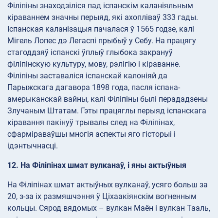
Філіпіны знаходзіліся пад іспанскім каланіяльным
кіраваннем значны перыяд, які ахопліваў 333 гады.
Іспанская каланізацыя пачалася ў 1565 годзе, калі
Мігель Лопес дэ Легаспі прыбыў у Себу. На працягу
стагоддзяў іспанскі ўплыў глыбока закрануў
філіпінскую культуру, мову, рэлігію і кіраванне.
Філіпіны заставаліся іспанскай калоніяй да
Парыжскага дагавора 1898 года, пасля іспана-
амерыканскай вайны, калі Філіпіны былі перададзены
Злучаным Штатам. Гэты працяглы перыяд іспанскага
кіравання пакінуў трывалы след на Філіпінах,
сфарміраваўшы многія аспекты яго гісторыі і
ідэнтычнасці.
12. На Філіпінах шмат вулканаў, і яны актыўныя
На Філіпінах шмат актыўных вулканаў, усяго больш за
20, з-за іх размяшчэння ў Ціхаакіянскім вогненным
кольцы. Сярод вядомых – вулкан Маён і вулкан Тааль,