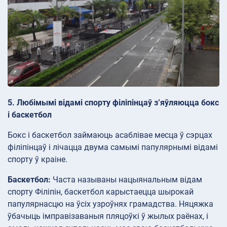
5. Любімымі відамі спорту філіпінцаў з’яўляюцца бокс
і баскетбол
Бокс і баскетбол займаюць асаблівае месца ў сэрцах
філіпінцаў і лічацца двума самымі папулярнымі відамі
спорту ў краіне.
Баскетбол:
Часта называны нацыянальным відам
спорту Філіпін, баскетбол карыстаецца шырокай
папулярнасцю на ўсіх узроўнях грамадства. Няцяжка
ўбачыць імправізаваныя пляцоўкі ў жылых раёнах, і