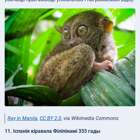
Ray in Manila
,
CC BY 2.0
, via Wikimedia Commons
11. Іспанія кіравала Філіпінамі 333 гады