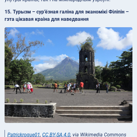
15. Турызм – сур’ёзная галіна для эканомікі Філіпін –
гэта цікавая краіна для наведвання
Patrickroque01
,
CC BY-SA 4.0
, via Wikimedia Commons