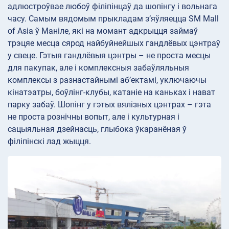
адлюстроўвае любоў філіпінцаў да шопінгу і вольнага
часу. Самым вядомым прыкладам з’яўляецца SM Mall
of Asia ў Маніле, які на момант адкрыцця займаў
трэцяе месца сярод найбуйнейшых гандлёвых цэнтраў
у свеце. Гэтыя гандлёвыя цэнтры – не проста месцы
для пакупак, але і комплексныя забаўляльныя
комплексы з разнастайнымі аб’ектамі, уключаючы
кінатэатры, боўлінг-клубы, катаніе на каньках і нават
парку забаў. Шопінг у гэтых вялізных цэнтрах – гэта
не проста рознічны вопыт, але і культурная і
сацыяльная дзейнасць, глыбока ўкаранёная ў
філіпінскі лад жыцця.