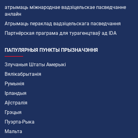
атрымаць міжнароднае вадзіцельскае пасведчанне
анлайн
Атрымаць пераклад вадзіцельскага пасведчання
Партнёрская праграма для турагенцтваў ад IDA
ПАПУЛЯРНЫЯ ПУНКТЫ ПРЫЗНАЧЭННЯ
Злучаныя Штаты Амерыкі
Вялікабрытанія
Румынія
Ірландыя
Аўстралія
Грэцыя
Пуэрта-Рыка
Мальта