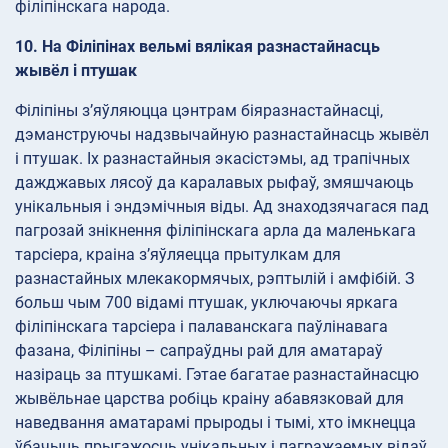
філіпінскага народа.
10. На Філіпінах вельмі вялікая разнастайнасць
жывёл і птушак
Філіпіны з’яўляюцца цэнтрам біяразнастайнасці,
дэманструючы надзвычайную разнастайнасць жывёл
і птушак. Іх разнастайныя экасістэмы, ад трапічных
дажджавых лясоў да каралавых рыфаў, змяшчаюць
унікальныя і эндэмічныя віды. Ад знаходзячагася пад
пагрозай знікнення філіпінскага арла да маленькага
тарсіера, краіна з’яўляецца прытулкам для
разнастайных млекакормячых, рэптылій і амфібій. З
больш чым 700 відамі птушак, уключаючы яркага
філіпінскага тарсіера і палаванскага паўлінавага
фазана, Філіпіны – сапраўдны рай для аматараў
назіраць за птушкамі. Гэтае багатае разнастайнасцю
жывёльнае царства робіць краіну абавязковай для
наведвання аматарамі прыроды і тымі, хто імкнецца
ўбачыць прыгажосць унікальных і пагражаемых відаў.