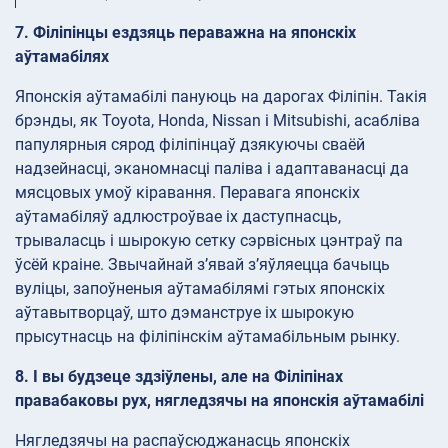
7. Філіпінцы ездзяць пераважна на японскіх
аўтамабілях
Японскія аўтамабілі пануюць на дарогах Філіпін. Такія
брэнды, як Toyota, Honda, Nissan і Mitsubishi, асабліва
папулярныя сярод філіпінцаў дзякуючы сваёй
надзейнасці, эканомнасці палівa і адаптаванасці да
мясцовых умоў кіравання. Перавага японскіх
аўтамабіляў адлюстроўвае іх даступнасць,
трываласць і шырокую сетку сэрвісных цэнтраў па
ўсёй краіне. Звычайнай з’явай з’яўляецца бачыць
вуліцы, запоўненыя аўтамабілямі гэтых японскіх
аўтавытворцаў, што дэманструе іх шырокую
прысутнасць на філіпінскім аўтамабільным рынку.
8. І вы будзеце здзіўлены, але на Філіпінах
правабаковы рух, нягледзячы на японскія аўтамабілі
Нягледзячы на распаўсюджанасць японскіх