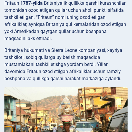
Fritaun
1787-yilda
Britaniyalik qullikka qarshi kurashchilar
tomonidan ozod etilgan qullar uchun aholi punkti sifatida
tashkil etilgan. “Fritaun” nomi uning ozod etilgan
afrikaliklar, ayniqsa Britaniya qul kemalaridan ozod etilgan
yoki Amerikadan qaytgan qullar uchun boshpana
maqsadini aks ettiradi.
Britaniya hukumati va Sierra Leone kompaniyasi, xayriya
tashkiloti, sobiq qullarga uy berish maqsadida
mustamlakani tashkil etishga yordam berdi. Yillar
davomida Fritaun ozod etilgan afrikaliklar uchun ramziy
boshpana va qullikga qarshi harakat markaziga aylandi.