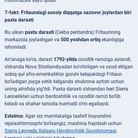
muhofazasi sayti qiladi.
7-fakt: Fritaundagi asosiy diqqatga sazovor joylardan biri
paxta daraxti
Bu ulkan
paxta daraxti
(Ceiba pentandra) Fritaunning
markazida joylashgan va
500 yoshdan ortiq
ekanligiga
ishoniladi.
An’anaga ko’ra, daraxt
1792-yilda
ozodlik ramziga aylandi,
o’shanda Nova Shotlandiyadan ko’chirilgan va ozod etilgan
sobiq qul afro-amerikaliklar guruhi kelajakdagi Fritaun
bo’ladigan joyga yetib kelganda shukrona aytish uchun
uning atrofida yig’ildi. Paxta daraxti o’shandan beri Sierra
Leoneliklari uchun bardoshlilik va ozodlik ramzi bo’lib
keladi va shahar tarixida hurmatli o’rin egallaydi.
Eslatma:
Agar siz mamlakatga tashrif buyurishni
rejalashtirmoqchi bo’lsangiz, mashina haydash uchun
Sierra Leoneda Xalqaro Haydovchilik Guvohnomasi