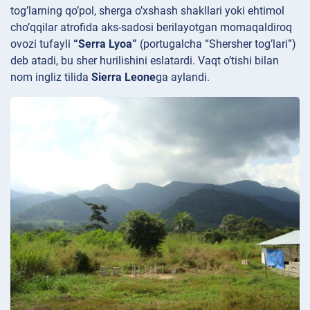
tog’larning qo’pol, sherga o’xshash shakllari yoki ehtimol
cho’qqilar atrofida aks-sadosi berilayotgan momaqaldiroq
ovozi tufayli
“Serra Lyoa”
(portugalcha “Shersher tog’lari”)
deb atadi, bu sher hurilishini eslatardi. Vaqt o’tishi bilan
nom ingliz tilida
Sierra Leone
ga aylandi.