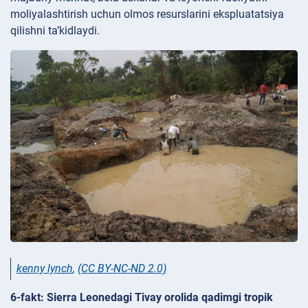
moliyalashtirish uchun olmos resurslarini ekspluatatsiya
qilishni ta’kidlaydi.
kenny lynch
,
(CC BY-NC-ND 2.0)
6-fakt: Sierra Leonedagi Tivay orolida qadimgi tropik