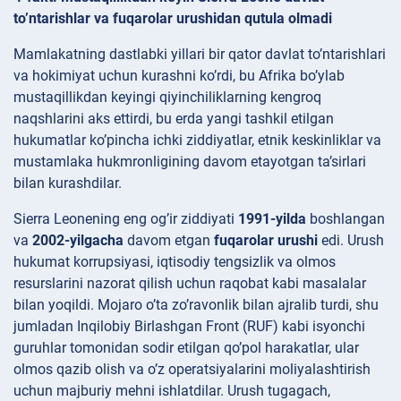
to’ntarishlar va fuqarolar urushidan qutula olmadi
Mamlakatning dastlabki yillari bir qator davlat to’ntarishlari
va hokimiyat uchun kurashni ko’rdi, bu Afrika bo’ylab
mustaqillikdan keyingi qiyinchiliklarning kengroq
naqshlarini aks ettirdi, bu erda yangi tashkil etilgan
hukumatlar ko’pincha ichki ziddiyatlar, etnik keskinliklar va
mustamlaka hukmronligining davom etayotgan ta’sirlari
bilan kurashdilar.
Sierra Leonening eng og’ir ziddiyati
1991-yilda
boshlangan
va
2002-yilgacha
davom etgan
fuqarolar urushi
edi. Urush
hukumat korrupsiyasi, iqtisodiy tengsizlik va olmos
resurslarini nazorat qilish uchun raqobat kabi masalalar
bilan yoqildi. Mojaro o’ta zo’ravonlik bilan ajralib turdi, shu
jumladan Inqilobiy Birlashgan Front (RUF) kabi isyonchi
guruhlar tomonidan sodir etilgan qo’pol harakatlar, ular
olmos qazib olish va o’z operatsiyalarini moliyalashtirish
uchun majburiy mehni ishlatdilar. Urush tugagach,