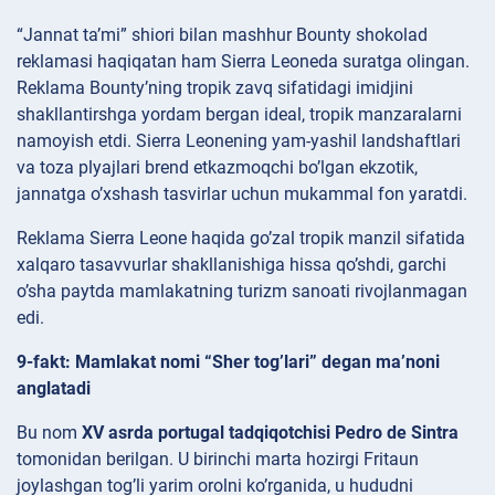
“Jannat ta’mi” shiori bilan mashhur Bounty shokolad
reklamasi haqiqatan ham Sierra Leoneda suratga olingan.
Reklama Bounty’ning tropik zavq sifatidagi imidjini
shakllantirshga yordam bergan ideal, tropik manzaralarni
namoyish etdi. Sierra Leonening yam-yashil landshaftlari
va toza plyajlari brend etkazmoqchi bo’lgan ekzotik,
jannatga o’xshash tasvirlar uchun mukammal fon yaratdi.
Reklama Sierra Leone haqida go’zal tropik manzil sifatida
xalqaro tasavvurlar shakllanishiga hissa qo’shdi, garchi
o’sha paytda mamlakatning turizm sanoati rivojlanmagan
edi.
9-fakt: Mamlakat nomi “Sher tog’lari” degan ma’noni
anglatadi
Bu nom
XV asrda portugal tadqiqotchisi Pedro de Sintra
tomonidan berilgan. U birinchi marta hozirgi Fritaun
joylashgan tog’li yarim orolni ko’rganida, u hududni