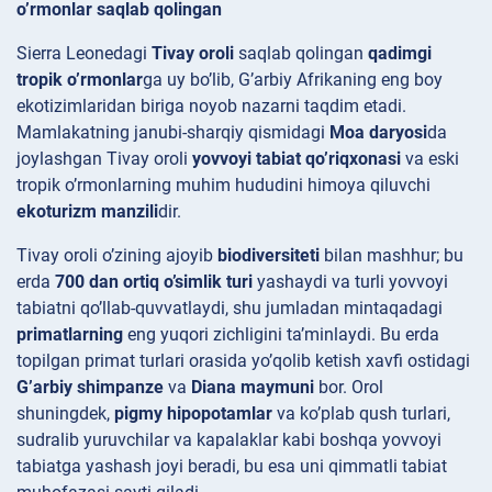
o’rmonlar saqlab qolingan
Sierra Leonedagi
Tivay oroli
saqlab qolingan
qadimgi
tropik o’rmonlar
ga uy bo’lib, G’arbiy Afrikaning eng boy
ekotizimlaridan biriga noyob nazarni taqdim etadi.
Mamlakatning janubi-sharqiy qismidagi
Moa daryosi
da
joylashgan Tivay oroli
yovvoyi tabiat qo’riqxonasi
va eski
tropik o’rmonlarning muhim hududini himoya qiluvchi
ekoturizm manzili
dir.
Tivay oroli o’zining ajoyib
biodiversiteti
bilan mashhur; bu
erda
700 dan ortiq o’simlik turi
yashaydi va turli yovvoyi
tabiatni qo’llab-quvvatlaydi, shu jumladan mintaqadagi
primatlarning
eng yuqori zichligini ta’minlaydi. Bu erda
topilgan primat turlari orasida yo’qolib ketish xavfi ostidagi
G’arbiy shimpanze
va
Diana maymuni
bor. Orol
shuningdek,
pigmy hipopotamlar
va ko’plab qush turlari,
sudralib yuruvchilar va kapalaklar kabi boshqa yovvoyi
tabiatga yashash joyi beradi, bu esa uni qimmatli tabiat