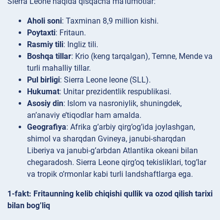
Sierra Leone haqida qisqacha ma’lumotlar:
Aholi soni
: Taxminan 8,9 million kishi.
Poytaxti
: Fritaun.
Rasmiy tili
: Ingliz tili.
Boshqa tillar
: Krio (keng tarqalgan), Temne, Mende va
turli mahalliy tillar.
Pul birligi
: Sierra Leone leone (SLL).
Hukumat
: Unitar prezidentlik respublikasi.
Asosiy din
: Islom va nasroniylik, shuningdek,
an’anaviy e’tiqodlar ham amalda.
Geografiya
: Afrika g’arbiy qirg’og’ida joylashgan,
shimol va sharqdan Gvineya, janubi-sharqdan
Liberiya va janubi-g’arbdan Atlantika okeani bilan
chegaradosh. Sierra Leone qirg’oq tekisliklari, tog’lar
va tropik o’rmonlar kabi turli landshaftlarga ega.
1-fakt: Fritaunning kelib chiqishi qullik va ozod qilish tarixi
bilan bog’liq