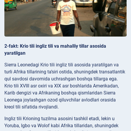
2-fakt: Krio tili ingliz tili va mahalliy tillar asosida
yaratilgan
Sierra Leonedagi Krio tili ingliz tili asosida yaratilgan va
turli Afrika tillarining ta’siri ostida, shuningdek transatlantik
qul savdosi davomida uchrashgan boshqa tillarga ega.
Krio tili XVIII asr oxiri va XIX asr boshlarida Amerikadan,
Karib dengizi va Afrikaning boshqa qismlaridan Sierra
Leonega joylashgan ozod qiluvchilar avlodlari orasida
kreol tili sifatida rivojlandi.
Ingliz tili Krioning tuzilma asosini tashkil etadi, lekin u
Yoruba, Igbo va Wolof kabi Afrika tillaridan, shuningdek