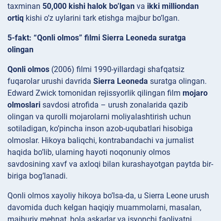
taxminan
50,000 kishi halok bo’lgan
va
ikki milliondan
ortiq
kishi o’z uylarini tark etishga majbur bo’lgan.
5-fakt: “Qonli olmos” filmi Sierra Leoneda suratga
olingan
Qonli olmos
(2006) filmi 1990-yillardagi shafqatsiz
fuqarolar urushi davrida
Sierra Leoneda
suratga olingan.
Edward Zwick tomonidan rejissyorlik qilingan film
mojaro
olmoslari
savdosi atrofida – urush zonalarida qazib
olingan va qurolli mojarolarni moliyalashtirish uchun
sotiladigan, ko’pincha inson azob-uqubatlari hisobiga
olmoslar. Hikoya baliqchi, kontrabandachi va jurnalist
haqida bo’lib, ularning hayoti noqonuniy olmos
savdosining xavf va axloqi bilan kurashayotgan paytda bir-
biriga bog’lanadi.
Qonli olmos xayoliy hikoya bo’lsa-da, u Sierra Leone urush
davomida duch kelgan haqiqiy muammolarni, masalan,
majburiy mehnat, bola askarlar va isyonchi faoliyatni