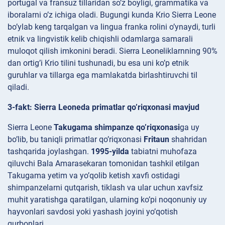
portugal va fransuz tillaridan so’z boyligi, grammatika va
iboralarni o’z ichiga oladi. Bugungi kunda Krio Sierra Leone
bo’ylab keng tarqalgan va lingua franka rolini o’ynaydi, turli
etnik va lingvistik kelib chiqishli odamlarga samarali
muloqot qilish imkonini beradi. Sierra Leoneliklarnning 90%
dan ortig’i Krio tilini tushunadi, bu esa uni ko’p etnik
guruhlar va tillarga ega mamlakatda birlashtiruvchi til
qiladi.
3-fakt: Sierra Leoneda primatlar qo’riqxonasi mavjud
Sierra Leone
Takugama shimpanze qo’riqxonasi
ga uy
bo’lib, bu taniqli primatlar qo’riqxonasi
Fritaun
shahridan
tashqarida joylashgan.
1995-yilda
tabiatni muhofaza
qiluvchi Bala Amarasekaran tomonidan tashkil etilgan
Takugama yetim va yo’qolib ketish xavfi ostidagi
shimpanzelarni qutqarish, tiklash va ular uchun xavfsiz
muhit yaratishga qaratilgan, ularning ko’pi noqonuniy uy
hayvonlari savdosi yoki yashash joyini yo’qotish
qurbonlari.