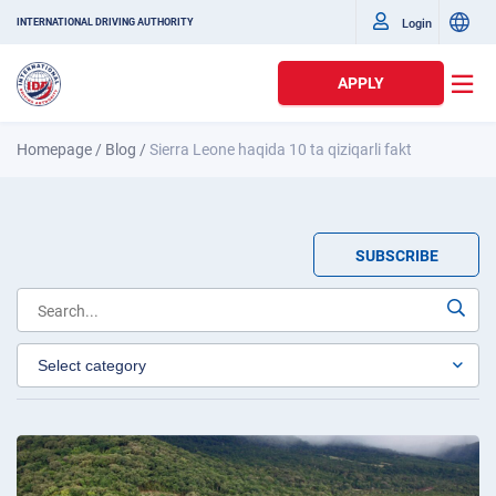
Login
INTERNATIONAL DRIVING AUTHORITY
APPLY
Homepage
/
Blog
/
Sierra Leone haqida 10 ta qiziqarli fakt
SUBSCRIBE