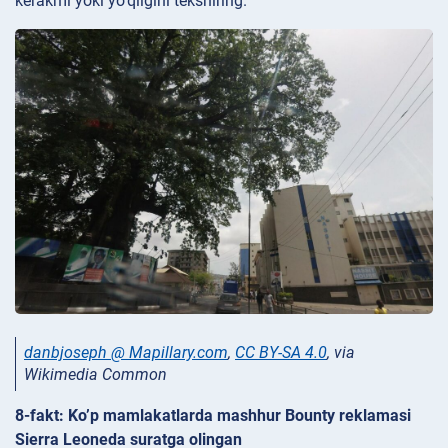
kerakmi yoki yo’qligini tekshiring.
danbjoseph @ Mapillary.com
,
CC BY-SA 4.0
, via
Wikimedia Common
8-fakt: Ko’p mamlakatlarda mashhur Bounty reklamasi
Sierra Leoneda suratga olingan