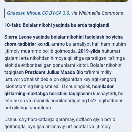
Ghassan Mroue
,
CC BY-SA 3.0
, via Wikimedia Commons
10-fakt: Bolalar nikohi yaqinda bu erda taqiqlandi
Sierra Leone yaqinda bolalar nikohini taqiqlash bo’yicha
chora-tadbirlar ko’rdi
, ammo bu amaliyot hali ham muhim
ijtimoiy muammo bo’lib qolmoqda.
2019-yilda
hukumat
qizlarni erta nikohdan himoya qilishga qaratilgan, ta’limga
alohida e’tibor berilgan qonunlarni kiritdi. Bolalar nikohini
taqiqlash
Prezident Julius Maada Bio
ta’limni milliy
ustuvor yo’nalish deb e’lon qilganidan keyingi kengroq
islohotlarning bir qismi edi. U shuningdek,
homilador
qizlarning maktabga borishini taqiqlash
ni kuchaytirdi, bu
erta nikoh va o’smirlik homiladorligining ba’zi oqibatlarini
hal qilishga qaratilgan.
Ushbu sa’y-harakatlarga qaramay, qo’llash qiyin bo’lib
qolmoqda, ayniqsa an’anaviy urf-odatlar va ijtimoiy-