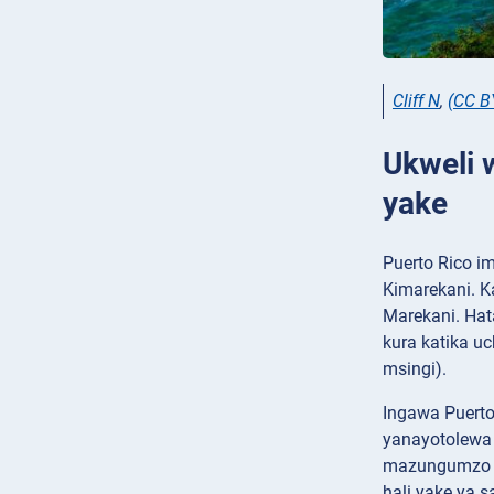
Cliff N
,
(CC B
Ukweli 
yake
Puerto Rico i
Kimarekani. Ka
Marekani. Hat
kura katika u
msingi).
Ingawa Puerto
yanayotolewa 
mazungumzo ya
hali yake ya s