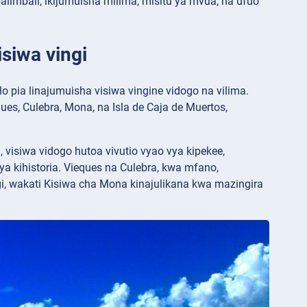
alimbali, ikijumuisha milima, misitu ya mvua, na ufuo
isiwa vingi
lo pia linajumuisha visiwa vingine vidogo na vilima.
ues, Culebra, Mona, na Isla de Caja de Muertos,
 visiwa vidogo hutoa vivutio vyao vya kipekee,
ya kihistoria. Vieques na Culebra, kwa mfano,
i, wakati Kisiwa cha Mona kinajulikana kwa mazingira