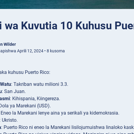
i wa Kuvutia 10 Kuhusu Pue
n Wilder
apishwa Aprili 12, 2024 • 8 kusoma
aka kuhusu Puerto Rico:
 Watu
: Takriban watu milioni 3.3.
u
: San Juan.
asmi
: Kihispania, Kiingereza.
 Dola ya Marekani (USD).
: Eneo la Marekani lenye aina ya serikali ya kidemokrasia.
: Ukristo.
a
: Puerto Rico ni eneo la Marekani lisilojumuishwa linaloko ka