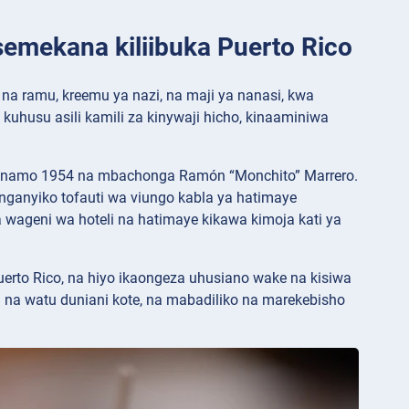
semekana kiliibuka Puerto Rico
a na ramu, kreemu ya nazi, na maji ya nanasi, kwa
uhusu asili kamili za kinywaji hicho, kinaaminiwa
a mnamo 1954 na mbachonga Ramón “Monchito” Marrero.
anganyiko tofauti wa viungo kabla ya hatimaye
 wageni wa hoteli na hatimaye kikawa kimoja kati ya
erto Rico, na hiyo ikaongeza uhusiano wake na kisiwa
a na watu duniani kote, na mabadiliko na marekebisho