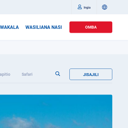
Ingia
WAKALA
WASILIANA NASI
OMBA
apitio
Safari
JISAJILI