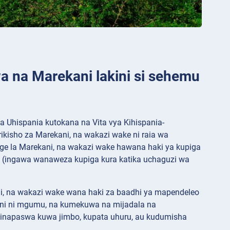
wa na Marekani lakini si sehemu
a Uhispania kutokana na Vita vya Kihispania-
rikisho za Marekani, na wakazi wake ni raia wa
unge la Marekani, na wakazi wake hawana haki ya kupiga
a (ingawa wanaweza kupiga kura katika uchaguzi wa
i, na wakazi wake wana haki za baadhi ya mapendeleo
ani ni mgumu, na kumekuwa na mijadala na
 inapaswa kuwa jimbo, kupata uhuru, au kudumisha