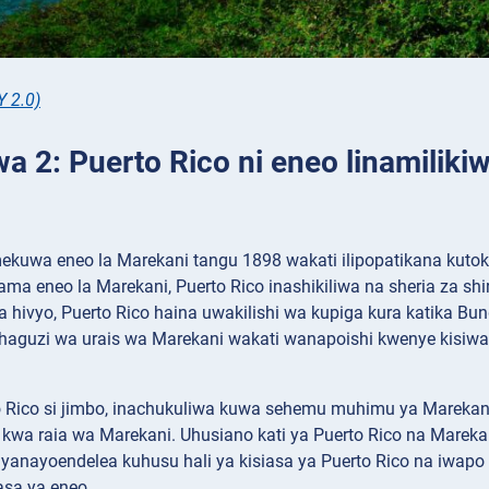
Y 2.0)
wa 2: Puerto Rico ni eneo linamiliki
mekuwa eneo la Marekani tangu 1898 wakati ilipopatikana kutok
ma eneo la Marekani, Puerto Rico inashikiliwa na sheria za shi
a hivyo, Puerto Rico haina uwakilishi wa kupiga kura katika B
chaguzi wa urais wa Marekani wakati wanapoishi kwenye kisiw
 Rico si jimbo, inachukuliwa kuwa sehemu muhimu ya Marekan
kwa raia wa Marekani. Uhusiano kati ya Puerto Rico na Marek
nayoendelea kuhusu hali ya kisiasa ya Puerto Rico na iwapo
asa ya eneo.