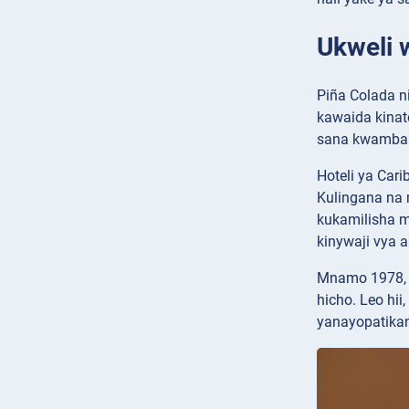
Ukweli 
Piña Colada ni
kawaida kinat
sana kwamba k
Hoteli ya Ca
Kulingana na 
kukamilisha m
kinywaji vya a
Mnamo 1978, P
hicho. Leo hi
yanayopatikan