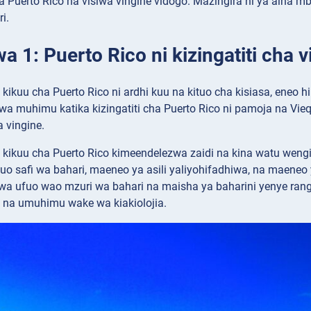
a Puerto Rico na visiwa vingine vidogo. Mazingira ni ya aina mb
i.
a 1: Puerto Rico ni kizingatiti cha v
kikuu cha Puerto Rico ni ardhi kuu na kituo cha kisiasa, eneo hi
wa muhimu katika kizingatiti cha Puerto Rico ni pamoja na Vieq
 vingine.
 kikuu cha Puerto Rico kimeendelezwa zaidi na kina watu wengi,
uo safi wa bahari, maeneo ya asili yaliyohifadhiwa, na maeneo 
kwa ufuo wao mzuri wa bahari na maisha ya baharini yenye rang
na umuhimu wake wa kiakiolojia.