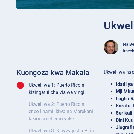
Ukwel
Na
Be
Imech
Kuongoza kwa Makala
Ukweli wa har
Idadi ya
Ukweli wa 1: Puerto Rico ni
Mji Mku
kizingatiti cha visiwa vingi
Lugha R
Ukweli wa 2: Puerto Rico ni
Sarafu
:
eneo linamilikiwa na Marekani
Serikali
lakini si sehemu yake
Dini Kuu
Jiografi
Ukweli wa 3: Kinywaji cha Piña