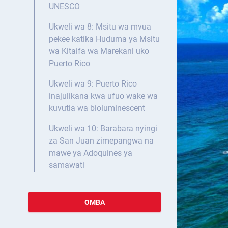
UNESCO
Ukweli wa 8: Msitu wa mvua
pekee katika Huduma ya Msitu
wa Kitaifa wa Marekani uko
Puerto Rico
Ukweli wa 9: Puerto Rico
inajulikana kwa ufuo wake wa
kuvutia wa bioluminescent
Ukweli wa 10: Barabara nyingi
za San Juan zimepangwa na
mawe ya Adoquines ya
samawati
OMBA