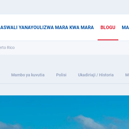
ASWALI YANAYOULIZWA MARA KWA MARA
BLOGU
MA
rto Rico
Mambo ya kuvutia
Polisi
Ukadiriaji / Historia
M