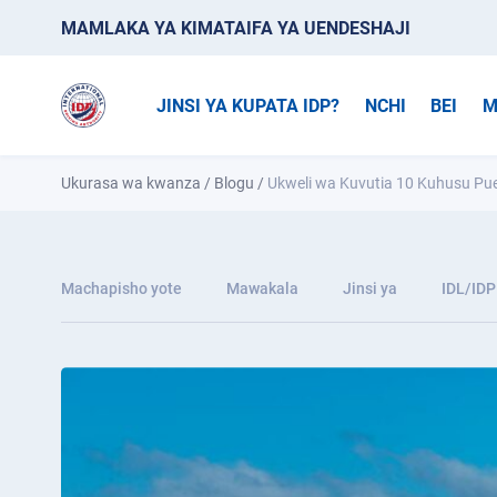
MAMLAKA YA KIMATAIFA YA UENDESHAJI
JINSI YA KUPATA IDP?
NCHI
BEI
M
Ukurasa wa kwanza
/
Blogu
/
Ukweli wa Kuvutia 10 Kuhusu Pue
Machapisho yote
Mawakala
Jinsi ya
IDL/IDP