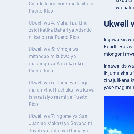
kikuu ch
Colada kinasemekana kiliibuka
wa bahar
Puerto Rico
Ukweli w
Ukweli wa 4: Mahali pa kina
zaidi katika Bahari ya Atlantic
ni karibu na Puerto Rico
Ingawa kisiwa 
Baadhi ya visi
Ukweli wa 5: Mmoja wa
miongoni mwa
mitandao mikubwa ya
mapango ya Amerika uko
Ingawa kisiwa
Puerto Rico
ikijumuisha uf
zinajulikana 
Ukweli wa 6: Chura wa Coquí
yake magumu 
mara nyingi huchukuliwa kuwa
ishara isiyo rasmi ya Puerto
Rico
Ukweli wa 7: Ngome ya San
Juan na Makazi ya Gavana ni
Tovuti ya Urithi wa Dunia ya