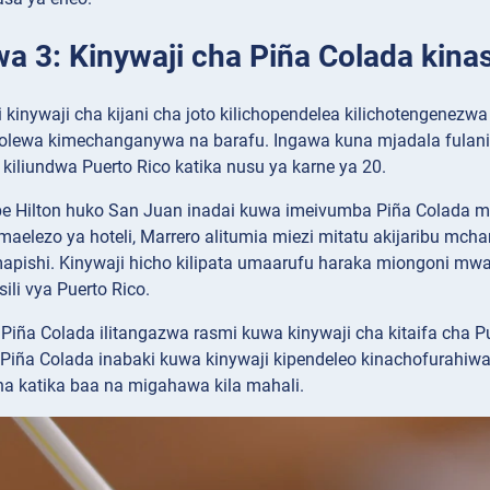
wa 3: Kinywaji cha Piña Colada kina
 kinywaji cha kijani cha joto kilichopendelea kilichotengenezw
olewa kimechanganywa na barafu. Ingawa kuna mjadala fulani k
iliundwa Puerto Rico katika nusu ya karne ya 20.
ribe Hilton huko San Juan inadai kuwa imeivumba Piña Colad
maelezo ya hoteli, Marrero alitumia miezi mitatu akijaribu mch
apishi. Kinywaji hicho kilipata umaarufu haraka miongoni mwa
sili vya Puerto Rico.
iña Colada ilitangazwa rasmi kuwa kinywaji cha kitaifa cha Pu
i, Piña Colada inabaki kuwa kinywaji kipendeleo kinachofurahiw
a katika baa na migahawa kila mahali.