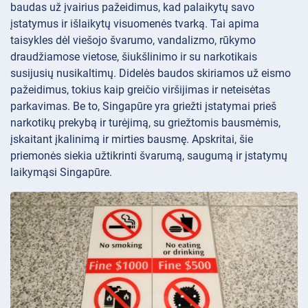
baudas už įvairius pažeidimus, kad palaikytų savo
įstatymus ir išlaikytų visuomenės tvarką. Tai apima
taisykles dėl viešojo švarumo, vandalizmo, rūkymo
draudžiamose vietose, šiukšlinimo ir su narkotikais
susijusių nusikaltimų. Didelės baudos skiriamos už eismo
pažeidimus, tokius kaip greičio viršijimas ir neteisėtas
parkavimas. Be to, Singapūre yra griežti įstatymai prieš
narkotikų prekybą ir turėjimą, su griežtomis bausmėmis,
įskaitant įkalinimą ir mirties bausmę. Apskritai, šie
priemonės siekia užtikrinti švarumą, saugumą ir įstatymų
laikymąsi Singapūre.