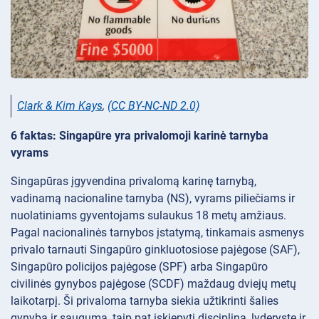
Clark & Kim Kays
,
(CC BY-NC-ND 2.0)
6 faktas: Singapūre yra privalomoji karinė tarnyba
vyrams
Singapūras įgyvendina privalomą karinę tarnybą,
vadinamą nacionaline tarnyba (NS), vyrams piliečiams ir
nuolatiniams gyventojams sulaukus 18 metų amžiaus.
Pagal nacionalinės tarnybos įstatymą, tinkamais asmenys
privalo tarnauti Singapūro ginkluotosiose pajėgose (SAF),
Singapūro policijos pajėgose (SPF) arba Singapūro
civilinės gynybos pajėgose (SCDF) maždaug dviejų metų
laikotarpį. Ši privaloma tarnyba siekia užtikrinti šalies
gynybą ir saugumą, taip pat įskiepyti discipliną, lyderystę ir