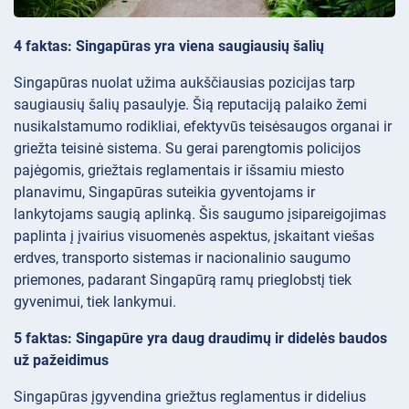
4 faktas: Singapūras yra viena saugiausių šalių
Singapūras nuolat užima aukščiausias pozicijas tarp
saugiausių šalių pasaulyje. Šią reputaciją palaiko žemi
nusikalstamumo rodikliai, efektyvūs teisėsaugos organai ir
griežta teisinė sistema. Su gerai parengtomis policijos
pajėgomis, griežtais reglamentais ir išsamiu miesto
planavimu, Singapūras suteikia gyventojams ir
lankytojams saugią aplinką. Šis saugumo įsipareigojimas
paplinta į įvairius visuomenės aspektus, įskaitant viešas
erdves, transporto sistemas ir nacionalinio saugumo
priemones, padarant Singapūrą ramų prieglobstį tiek
gyvenimui, tiek lankymui.
5 faktas: Singapūre yra daug draudimų ir didelės baudos
už pažeidimus
Singapūras įgyvendina griežtus reglamentus ir didelius