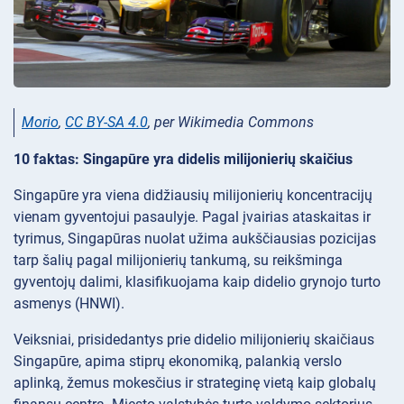
Morio
,
CC BY-SA 4.0
, per Wikimedia Commons
10 faktas: Singapūre yra didelis milijonierių skaičius
Singapūre yra viena didžiausių milijonierių koncentracijų
vienam gyventojui pasaulyje. Pagal įvairias ataskaitas ir
tyrimus, Singapūras nuolat užima aukščiausias pozicijas
tarp šalių pagal milijonierių tankumą, su reikšminga
gyventojų dalimi, klasifikuojama kaip didelio grynojo turto
asmenys (HNWI).
Veiksniai, prisidedantys prie didelio milijonierių skaičiaus
Singapūre, apima stiprų ekonomiką, palankią verslo
aplinką, žemus mokesčius ir strateginę vietą kaip globalų