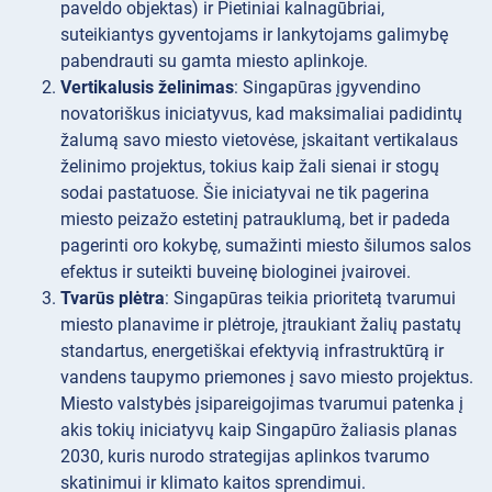
paveldo objektas) ir Pietiniai kalnagūbriai,
suteikiantys gyventojams ir lankytojams galimybę
pabendrauti su gamta miesto aplinkoje.
Vertikalusis želinimas
: Singapūras įgyvendino
novatoriškus iniciatyvus, kad maksimaliai padidintų
žalumą savo miesto vietovėse, įskaitant vertikalaus
želinimo projektus, tokius kaip žali sienai ir stogų
sodai pastatuose. Šie iniciatyvai ne tik pagerina
miesto peizažo estetinį patrauklumą, bet ir padeda
pagerinti oro kokybę, sumažinti miesto šilumos salos
efektus ir suteikti buveinę biologinei įvairovei.
Tvarūs plėtra
: Singapūras teikia prioritetą tvarumui
miesto planavime ir plėtroje, įtraukiant žalių pastatų
standartus, energetiškai efektyvią infrastruktūrą ir
vandens taupymo priemones į savo miesto projektus.
Miesto valstybės įsipareigojimas tvarumui patenka į
akis tokių iniciatyvų kaip Singapūro žaliasis planas
2030, kuris nurodo strategijas aplinkos tvarumo
skatinimui ir klimato kaitos sprendimui.