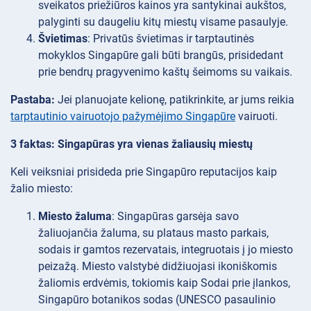
sveikatos priežiūros kainos yra santykinai aukštos,
palyginti su daugeliu kitų miestų visame pasaulyje.
Švietimas
: Privatūs švietimas ir tarptautinės
mokyklos Singapūre gali būti brangūs, prisidedant
prie bendrų pragyvenimo kaštų šeimoms su vaikais.
Pastaba:
Jei planuojate kelionę, patikrinkite, ar jums reikia
tarptautinio vairuotojo pažymėjimo Singapūre
vairuoti.
3 faktas: Singapūras yra vienas žaliausių miestų
Keli veiksniai prisideda prie Singapūro reputacijos kaip
žalio miesto:
Miesto žaluma
: Singapūras garsėja savo
žaliuojančia žaluma, su plataus masto parkais,
sodais ir gamtos rezervatais, integruotais į jo miesto
peizažą. Miesto valstybė didžiuojasi ikoniškomis
žaliomis erdvėmis, tokiomis kaip Sodai prie įlankos,
Singapūro botanikos sodas (UNESCO pasaulinio