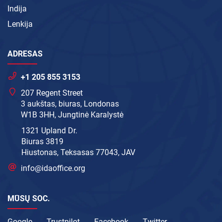
Indija
Lenkija
ADRESAS
+1 205 855 3153
207 Regent Street
3 aukštas, biuras, Londonas
W1B 3HH, Jungtinė Karalystė
1321 Upland Dr.
Biuras 3819
Hiustonas, Teksasas 77043, JAV
info@idaoffice.org
MŪSŲ SOC.
Google
Trustpilot
Facebook
Twitter