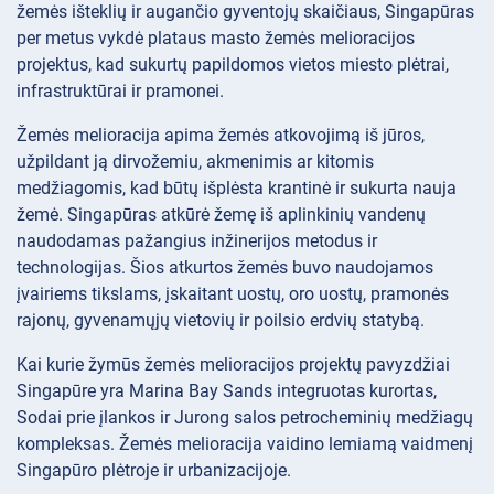
žemės išteklių ir augančio gyventojų skaičiaus, Singapūras
per metus vykdė plataus masto žemės melioracijos
projektus, kad sukurtų papildomos vietos miesto plėtrai,
infrastruktūrai ir pramonei.
Žemės melioracija apima žemės atkovojimą iš jūros,
užpildant ją dirvožemiu, akmenimis ar kitomis
medžiagomis, kad būtų išplėsta krantinė ir sukurta nauja
žemė. Singapūras atkūrė žemę iš aplinkinių vandenų
naudodamas pažangius inžinerijos metodus ir
technologijas. Šios atkurtos žemės buvo naudojamos
įvairiems tikslams, įskaitant uostų, oro uostų, pramonės
rajonų, gyvenamųjų vietovių ir poilsio erdvių statybą.
Kai kurie žymūs žemės melioracijos projektų pavyzdžiai
Singapūre yra Marina Bay Sands integruotas kurortas,
Sodai prie įlankos ir Jurong salos petrocheminių medžiagų
kompleksas. Žemės melioracija vaidino lemiamą vaidmenį
Singapūro plėtroje ir urbanizacijoje.