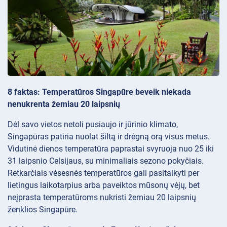
8 faktas: Temperatūros Singapūre beveik niekada
nenukrenta žemiau 20 laipsnių
Dėl savo vietos netoli pusiaujo ir jūrinio klimato,
Singapūras patiria nuolat šiltą ir drėgną orą visus metus.
Vidutinė dienos temperatūra paprastai svyruoja nuo 25 iki
31 laipsnio Celsijaus, su minimaliais sezono pokyčiais.
Retkarčiais vėsesnės temperatūros gali pasitaikyti per
lietingus laikotarpius arba paveiktos mūsonų vėjų, bet
neįprasta temperatūroms nukristi žemiau 20 laipsnių
ženklios Singapūre.