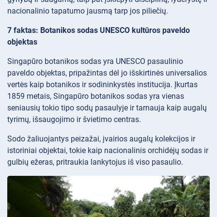
nacionalinio tapatumo jausmą tarp jos piliečių.
7 faktas: Botanikos sodas UNESCO kultūros paveldo
objektas
Singapūro botanikos sodas yra UNESCO pasaulinio
paveldo objektas, pripažintas dėl jo išskirtinės universalios
vertės kaip botanikos ir sodininkystės institucija. Įkurtas
1859 metais, Singapūro botanikos sodas yra vienas
seniausių tokio tipo sodų pasaulyje ir tarnauja kaip augalų
tyrimų, išsaugojimo ir švietimo centras.
Sodo žaliuojantys peizažai, įvairios augalų kolekcijos ir
istoriniai objektai, tokie kaip nacionalinis orchidėjų sodas ir
gulbių ežeras, pritraukia lankytojus iš viso pasaulio.