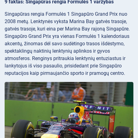
9 faktas: Singapūras rengia Formulės 1 varžybas
Singapūras rengia Formulės 1 Singapūro Grand Prix nuo
2008 metų. Lenktynės vyksta Marina Bay gatvės trasoje,
gatvės trasoje, kuri eina per Marina Bay rajoną Singapūre.
Singapūro Grand Prix yra vienas Formulės 1 kalendoriaus
akcentų, žinomas dėl savo sudėtingo trasos išdėstymo,
spektaklingų naktinių lenktynių aplinkos ir gyvos
atmosferos. Renginys pritraukia lenktynių entuziastus ir
lankytojus iš viso pasaulio, prisidedant prie Singapūro
reputacijos kaip pirmaujančio sporto ir pramogų centro.