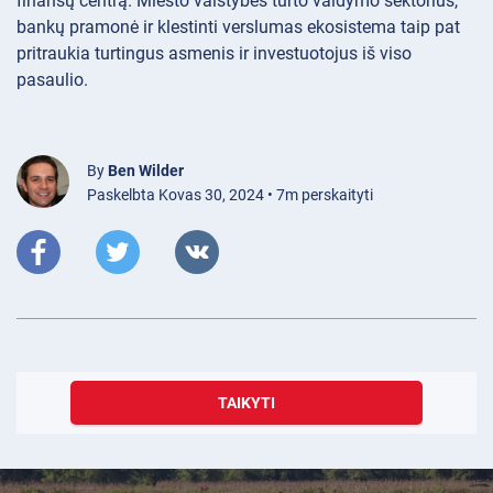
finansų centrą. Miesto valstybės turto valdymo sektorius,
bankų pramonė ir klestinti verslumas ekosistema taip pat
pritraukia turtingus asmenis ir investuotojus iš viso
pasaulio.
By
Ben Wilder
Paskelbta Kovas 30, 2024 • 7m perskaityti
TAIKYTI