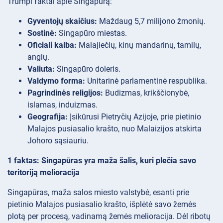
Trumpi faktai apie Singapūrą:
Gyventojų skaičius:
Maždaug 5,7 milijono žmonių.
Sostinė:
Singapūro miestas.
Oficiali kalba:
Malajiečių, kinų mandarinų, tamilų,
anglų.
Valiuta:
Singapūro doleris.
Valdymo forma:
Unitarinė parlamentinė respublika.
Pagrindinės religijos:
Budizmas, krikščionybė,
islamas, induizmas.
Geografija:
Įsikūrusi Pietryčių Azijoje, prie pietinio
Malajos pusiasalio krašto, nuo Malaizijos atskirta
Johoro sąsiauriu.
1 faktas: Singapūras yra maža šalis, kuri plečia savo
teritoriją melioracija
Singapūras, maža salos miesto valstybė, esanti prie
pietinio Malajos pusiasalio krašto, išplėtė savo žemės
plotą per procesą, vadinamą žemės melioracija. Dėl ribotų