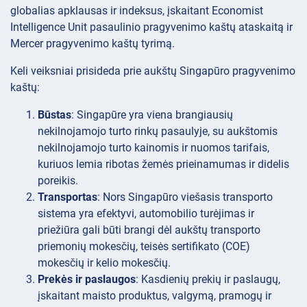
globalias apklausas ir indeksus, įskaitant Economist
Intelligence Unit pasaulinio pragyvenimo kaštų ataskaitą ir
Mercer pragyvenimo kaštų tyrimą.
Keli veiksniai prisideda prie aukštų Singapūro pragyvenimo
kaštų:
Būstas
: Singapūre yra viena brangiausių
nekilnojamojo turto rinkų pasaulyje, su aukštomis
nekilnojamojo turto kainomis ir nuomos tarifais,
kuriuos lemia ribotas žemės prieinamumas ir didelis
poreikis.
Transportas
: Nors Singapūro viešasis transporto
sistema yra efektyvi, automobilio turėjimas ir
priežiūra gali būti brangi dėl aukštų transporto
priemonių mokesčių, teisės sertifikato (COE)
mokesčių ir kelio mokesčių.
Prekės ir paslaugos
: Kasdienių prekių ir paslaugų,
įskaitant maisto produktus, valgymą, pramogų ir