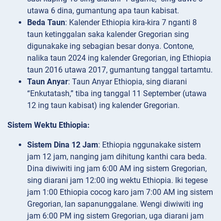
utawa 6 dina, gumantung apa taun kabisat.
Beda Taun
: Kalender Ethiopia kira-kira 7 nganti 8
taun ketinggalan saka kalender Gregorian sing
digunakake ing sebagian besar donya. Contone,
nalika taun 2024 ing kalender Gregorian, ing Ethiopia
taun 2016 utawa 2017, gumantung tanggal tartamtu.
Taun Anyar
: Taun Anyar Ethiopia, sing diarani
“Enkutatash,” tiba ing tanggal 11 September (utawa
12 ing taun kabisat) ing kalender Gregorian.
Sistem Wektu Ethiopia:
Sistem Dina 12 Jam
: Ethiopia nggunakake sistem
jam 12 jam, nanging jam dihitung kanthi cara beda.
Dina diwiwiti ing jam 6:00 AM ing sistem Gregorian,
sing diarani jam 12:00 ing wektu Ethiopia. Iki tegese
jam 1:00 Ethiopia cocog karo jam 7:00 AM ing sistem
Gregorian, lan sapanunggalane. Wengi diwiwiti ing
jam 6:00 PM ing sistem Gregorian, uga diarani jam