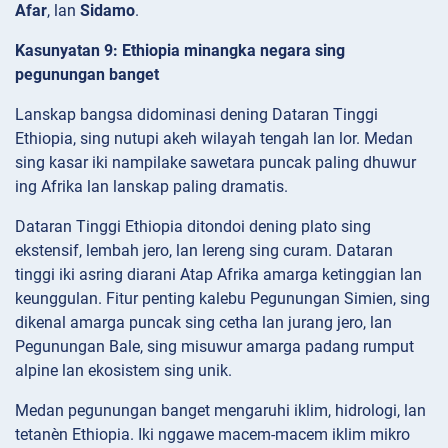
Afar
, lan
Sidamo
.
Kasunyatan 9: Ethiopia minangka negara sing
pegunungan banget
Lanskap bangsa didominasi dening Dataran Tinggi
Ethiopia, sing nutupi akeh wilayah tengah lan lor. Medan
sing kasar iki nampilake sawetara puncak paling dhuwur
ing Afrika lan lanskap paling dramatis.
Dataran Tinggi Ethiopia ditondoi dening plato sing
ekstensif, lembah jero, lan lereng sing curam. Dataran
tinggi iki asring diarani Atap Afrika amarga ketinggian lan
keunggulan. Fitur penting kalebu Pegunungan Simien, sing
dikenal amarga puncak sing cetha lan jurang jero, lan
Pegunungan Bale, sing misuwur amarga padang rumput
alpine lan ekosistem sing unik.
Medan pegunungan banget mengaruhi iklim, hidrologi, lan
tetanèn Ethiopia. Iki nggawe macem-macem iklim mikro