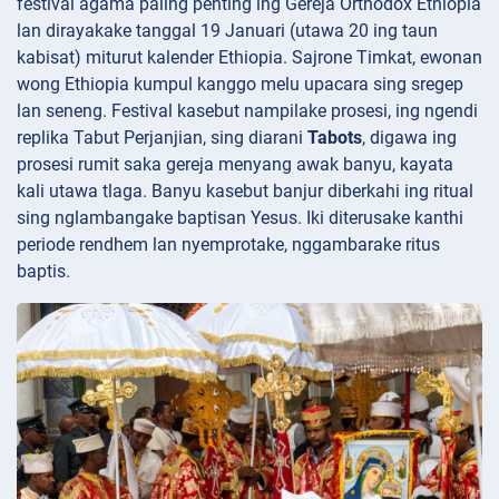
festival agama paling penting ing Gereja Orthodox Ethiopia
lan dirayakake tanggal 19 Januari (utawa 20 ing taun
kabisat) miturut kalender Ethiopia. Sajrone Timkat, ewonan
wong Ethiopia kumpul kanggo melu upacara sing sregep
lan seneng. Festival kasebut nampilake prosesi, ing ngendi
replika Tabut Perjanjian, sing diarani
Tabots
, digawa ing
prosesi rumit saka gereja menyang awak banyu, kayata
kali utawa tlaga. Banyu kasebut banjur diberkahi ing ritual
sing nglambangake baptisan Yesus. Iki diterusake kanthi
periode rendhem lan nyemprotake, nggambarake ritus
baptis.