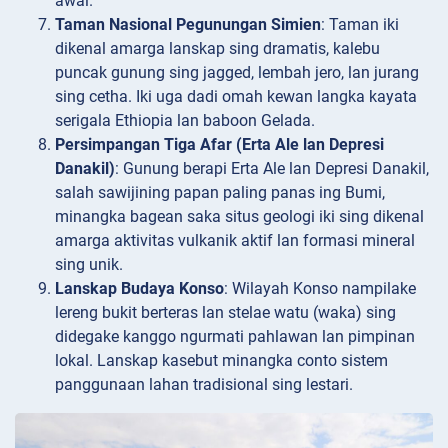
awal.
Taman Nasional Pegunungan Simien
: Taman iki
dikenal amarga lanskap sing dramatis, kalebu
puncak gunung sing jagged, lembah jero, lan jurang
sing cetha. Iki uga dadi omah kewan langka kayata
serigala Ethiopia lan baboon Gelada.
Persimpangan Tiga Afar (Erta Ale lan Depresi
Danakil)
: Gunung berapi Erta Ale lan Depresi Danakil,
salah sawijining papan paling panas ing Bumi,
minangka bagean saka situs geologi iki sing dikenal
amarga aktivitas vulkanik aktif lan formasi mineral
sing unik.
Lanskap Budaya Konso
: Wilayah Konso nampilake
lereng bukit berteras lan stelae watu (waka) sing
didegake kanggo ngurmati pahlawan lan pimpinan
lokal. Lanskap kasebut minangka conto sistem
panggunaan lahan tradisional sing lestari.