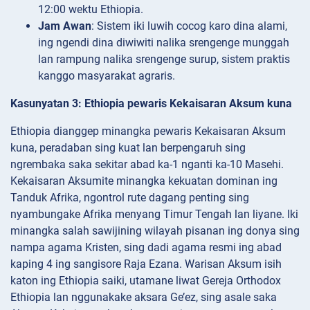
12:00 wektu Ethiopia.
Jam Awan
: Sistem iki luwih cocog karo dina alami,
ing ngendi dina diwiwiti nalika srengenge munggah
lan rampung nalika srengenge surup, sistem praktis
kanggo masyarakat agraris.
Kasunyatan 3: Ethiopia pewaris Kekaisaran Aksum kuna
Ethiopia dianggep minangka pewaris Kekaisaran Aksum
kuna, peradaban sing kuat lan berpengaruh sing
ngrembaka saka sekitar abad ka-1 nganti ka-10 Masehi.
Kekaisaran Aksumite minangka kekuatan dominan ing
Tanduk Afrika, ngontrol rute dagang penting sing
nyambungake Afrika menyang Timur Tengah lan liyane. Iki
minangka salah sawijining wilayah pisanan ing donya sing
nampa agama Kristen, sing dadi agama resmi ing abad
kaping 4 ing sangisore Raja Ezana. Warisan Aksum isih
katon ing Ethiopia saiki, utamane liwat Gereja Orthodox
Ethiopia lan nggunakake aksara Ge’ez, sing asale saka