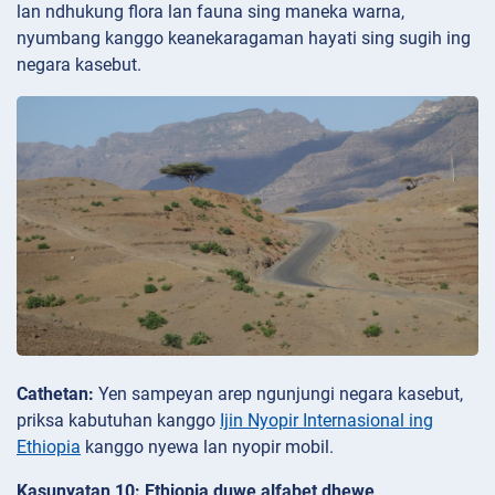
lan ndhukung flora lan fauna sing maneka warna,
nyumbang kanggo keanekaragaman hayati sing sugih ing
negara kasebut.
Cathetan:
Yen sampeyan arep ngunjungi negara kasebut,
priksa kabutuhan kanggo
Ijin Nyopir Internasional ing
Ethiopia
kanggo nyewa lan nyopir mobil.
Kasunyatan 10: Ethiopia duwe alfabet dhewe