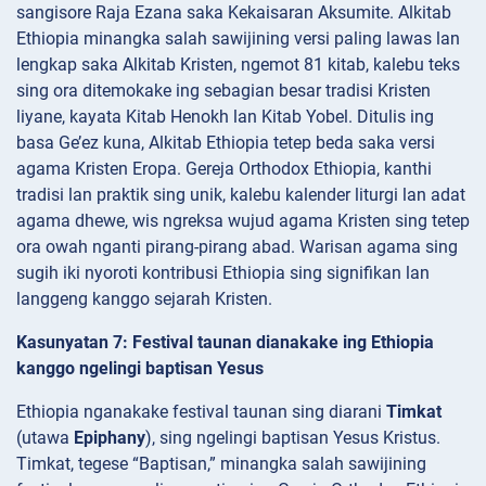
sangisore Raja Ezana saka Kekaisaran Aksumite. Alkitab
Ethiopia minangka salah sawijining versi paling lawas lan
lengkap saka Alkitab Kristen, ngemot 81 kitab, kalebu teks
sing ora ditemokake ing sebagian besar tradisi Kristen
liyane, kayata Kitab Henokh lan Kitab Yobel. Ditulis ing
basa Ge’ez kuna, Alkitab Ethiopia tetep beda saka versi
agama Kristen Eropa. Gereja Orthodox Ethiopia, kanthi
tradisi lan praktik sing unik, kalebu kalender liturgi lan adat
agama dhewe, wis ngreksa wujud agama Kristen sing tetep
ora owah nganti pirang-pirang abad. Warisan agama sing
sugih iki nyoroti kontribusi Ethiopia sing signifikan lan
langgeng kanggo sejarah Kristen.
Kasunyatan 7: Festival taunan dianakake ing Ethiopia
kanggo ngelingi baptisan Yesus
Ethiopia nganakake festival taunan sing diarani
Timkat
(utawa
Epiphany
), sing ngelingi baptisan Yesus Kristus.
Timkat, tegese “Baptisan,” minangka salah sawijining