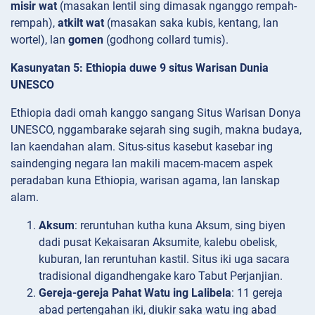
misir wat
(masakan lentil sing dimasak nganggo rempah-
rempah),
atkilt wat
(masakan saka kubis, kentang, lan
wortel), lan
gomen
(godhong collard tumis).
Kasunyatan 5: Ethiopia duwe 9 situs Warisan Dunia
UNESCO
Ethiopia dadi omah kanggo sangang Situs Warisan Donya
UNESCO, nggambarake sejarah sing sugih, makna budaya,
lan kaendahan alam. Situs-situs kasebut kasebar ing
saindenging negara lan makili macem-macem aspek
peradaban kuna Ethiopia, warisan agama, lan lanskap
alam.
Aksum
: reruntuhan kutha kuna Aksum, sing biyen
dadi pusat Kekaisaran Aksumite, kalebu obelisk,
kuburan, lan reruntuhan kastil. Situs iki uga sacara
tradisional digandhengake karo Tabut Perjanjian.
Gereja-gereja Pahat Watu ing Lalibela
: 11 gereja
abad pertengahan iki, diukir saka watu ing abad