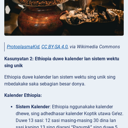
ProtoplasmaKid
,
CC BY-SA 4.0
, via Wikimedia Commons
Kasunyatan 2: Ethiopia duwe kalender lan sistem wektu
sing unik
Ethiopia duwe kalender lan sistem wektu sing unik sing
mbedakake saka sebagian besar donya.
Kalender Ethiopia:
Sistem Kalender
: Ethiopia nggunakake kalender
dhewe, sing adhedhasar kalender Koptik utawa Ge’ez.
Duwe 13 sasi: 12 sasi masing-masing 30 dina lan
sasi kaping 13 sing diarani “Pagumē,” sing duwe 5