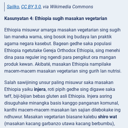
Sailko
,
CC BY 3.0
, via Wikimedia Commons
Kasunyatan 4: Ethiopia sugih masakan vegetarian
Ethiopia misuwur amarga masakan vegetarian sing sugih
lan maneka warna, sing bosok ing budaya lan praktik
agama negara kasebut. Bagean gedhe saka populasi
Ethiopia ngetutake Gereja Orthodox Ethiopia, sing menehi
dina pasa reguler ing ngendi para pengikut ora mangan
produk kewan. Akibaté, masakan Ethiopia nampilake
macem-macem masakan vegetarian sing gurih lan nutrisi.
Salah sawijining unsur paling misuwur saka masakan
Ethiopia yaiku
injera
, roti pipih gedhe sing digawe saka
teff, biji-bijian bebas gluten asli Ethiopia. Injera asring
disuguhake minangka basis kanggo panganan komunal,
kanthi macem-macem masakan lan sajian dilebokake ing
ndhuwur. Masakan vegetarian biasane kalebu
shiro wat
(masakan kacang garbanzo utawa kacang berbumbu),