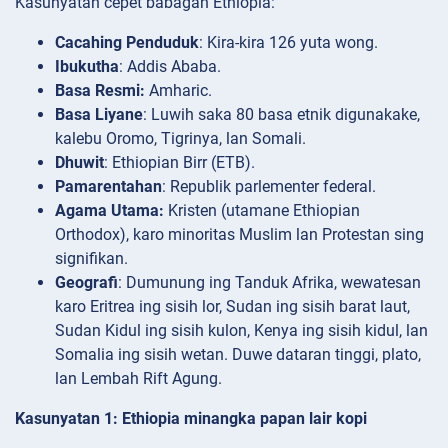
Kasunyatan cepet babagan Ethiopia:
Cacahing Penduduk
: Kira-kira 126 yuta wong.
Ibukutha
: Addis Ababa.
Basa Resmi:
Amharic.
Basa Liyane
: Luwih saka 80 basa etnik digunakake,
kalebu Oromo, Tigrinya, lan Somali.
Dhuwit
: Ethiopian Birr (ETB).
Pamarentahan
: Republik parlementer federal.
Agama Utama:
Kristen (utamane Ethiopian
Orthodox), karo minoritas Muslim lan Protestan sing
signifikan.
Geografi
: Dumunung ing Tanduk Afrika, wewatesan
karo Eritrea ing sisih lor, Sudan ing sisih barat laut,
Sudan Kidul ing sisih kulon, Kenya ing sisih kidul, lan
Somalia ing sisih wetan. Duwe dataran tinggi, plato,
lan Lembah Rift Agung.
Kasunyatan 1: Ethiopia minangka papan lair kopi