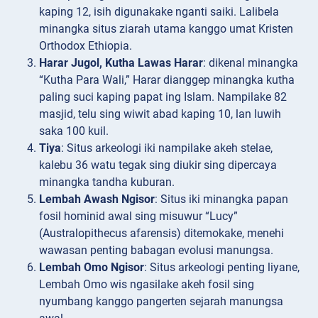
kaping 12, isih digunakake nganti saiki. Lalibela
minangka situs ziarah utama kanggo umat Kristen
Orthodox Ethiopia.
Harar Jugol, Kutha Lawas Harar
: dikenal minangka
“Kutha Para Wali,” Harar dianggep minangka kutha
paling suci kaping papat ing Islam. Nampilake 82
masjid, telu sing wiwit abad kaping 10, lan luwih
saka 100 kuil.
Tiya
: Situs arkeologi iki nampilake akeh stelae,
kalebu 36 watu tegak sing diukir sing dipercaya
minangka tandha kuburan.
Lembah Awash Ngisor
: Situs iki minangka papan
fosil hominid awal sing misuwur “Lucy”
(Australopithecus afarensis) ditemokake, menehi
wawasan penting babagan evolusi manungsa.
Lembah Omo Ngisor
: Situs arkeologi penting liyane,
Lembah Omo wis ngasilake akeh fosil sing
nyumbang kanggo pangerten sejarah manungsa