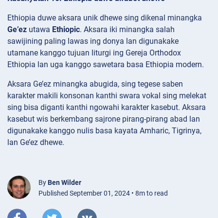
Ethiopia duwe aksara unik dhewe sing dikenal minangka
Ge’ez
utawa
Ethiopic
. Aksara iki minangka salah
sawijining paling lawas ing donya lan digunakake
utamane kanggo tujuan liturgi ing Gereja Orthodox
Ethiopia lan uga kanggo sawetara basa Ethiopia modern.
Aksara Ge’ez minangka abugida, sing tegese saben
karakter makili konsonan kanthi swara vokal sing melekat
sing bisa diganti kanthi ngowahi karakter kasebut. Aksara
kasebut wis berkembang sajrone pirang-pirang abad lan
digunakake kanggo nulis basa kayata Amharic, Tigrinya,
lan Ge’ez dhewe.
By
Ben Wilder
Published September 01, 2024 • 8m to read