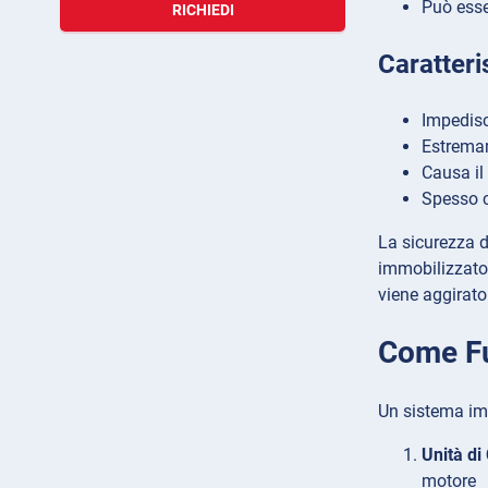
Può esse
RICHIEDI
Caratteri
Impedisc
Estremam
Causa il
Spesso c
La sicurezza d
immobilizzator
viene aggirato
Come Fu
Un sistema im
Unità di
motore