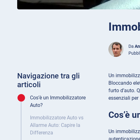
Immobi
Da
An
Pubbl
Navigazione tra gli
Un immobilizza
Bloccando elet
articoli
furto d’auto. 
Cos’è un Immobilizzatore
essenziali per 
Auto?
Cos’è u
Immobilizzatore Auto vs
Allarme Auto: Capire la
Un immobilizza
Differenza
autenticazione