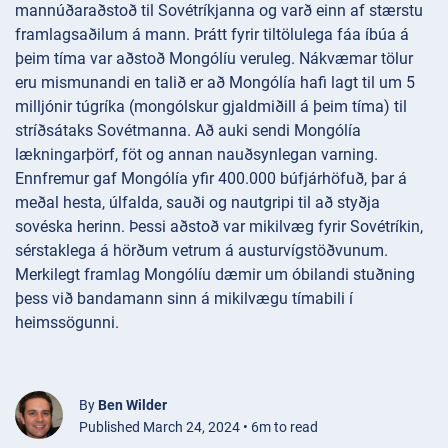
mannúðaraðstoð til Sovétríkjanna og varð einn af stærstu
framlagsaðilum á mann. Þrátt fyrir tiltölulega fáa íbúa á
þeim tíma var aðstoð Mongólíu veruleg. Nákvæmar tölur
eru mismunandi en talið er að Mongólía hafi lagt til um 5
milljónir túgríka (mongólskur gjaldmiðill á þeim tíma) til
stríðsátaks Sovétmanna. Að auki sendi Mongólía
lækningarþörf, föt og annan nauðsynlegan varning.
Ennfremur gaf Mongólía yfir 400.000 búfjárhöfuð, þar á
meðal hesta, úlfalda, sauði og nautgripi til að styðja
sovéska herinn. Þessi aðstoð var mikilvæg fyrir Sovétríkin,
sérstaklega á hörðum vetrum á austurvígstöðvunum.
Merkilegt framlag Mongólíu dæmir um óbilandi stuðning
þess við bandamann sinn á mikilvægu tímabili í
heimssögunni.
By
Ben Wilder
Published March 24, 2024 • 6m to read