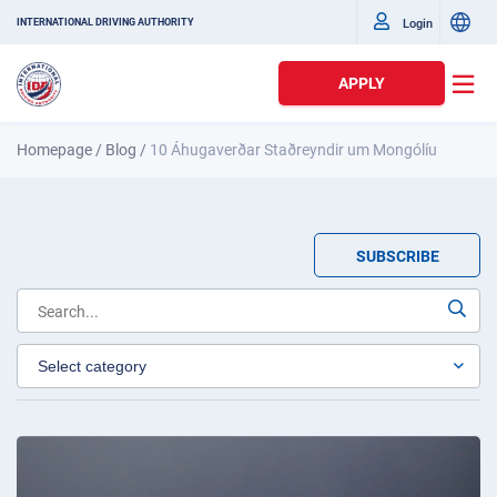
Login
INTERNATIONAL DRIVING AUTHORITY
APPLY
Homepage
/
Blog
/
10 Áhugaverðar Staðreyndir um Mongólíu
SUBSCRIBE