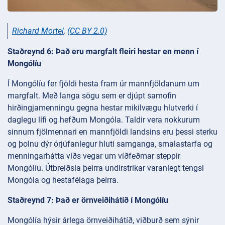
Richard Mortel
,
(CC BY 2.0)
Staðreynd 6: Það eru margfalt fleiri hestar en menn í
Mongólíu
Í Mongólíu fer fjöldi hesta fram úr mannfjöldanum um
margfalt. Með langa sögu sem er djúpt samofin
hirðingjamenningu gegna hestar mikilvægu hlutverki í
daglegu lífi og hefðum Mongóla. Taldir vera nokkurum
sinnum fjölmennari en mannfjöldi landsins eru þessi sterku
og þolnu dýr órjúfanlegur hluti samganga, smalastarfa og
menningarhátta víðs vegar um víðfeðmar steppir
Mongólíu. Útbreiðsla þeirra undirstrikar varanlegt tengsl
Mongóla og hestafélaga þeirra.
Staðreynd 7: Það er örnveiðihátíð í Mongólíu
Mongólía hýsir árlega örnveiðihátíð, viðburð sem sýnir