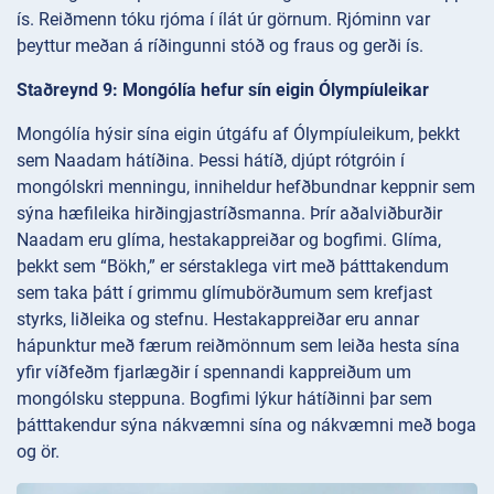
ís. Reiðmenn tóku rjóma í ílát úr görnum. Rjóminn var
þeyttur meðan á ríðingunni stóð og fraus og gerði ís.
Staðreynd 9: Mongólía hefur sín eigin Ólympíuleikar
Mongólía hýsir sína eigin útgáfu af Ólympíuleikum, þekkt
sem Naadam hátíðina. Þessi hátíð, djúpt rótgróin í
mongólskri menningu, inniheldur hefðbundnar keppnir sem
sýna hæfileika hirðingjastríðsmanna. Þrír aðalviðburðir
Naadam eru glíma, hestakappreiðar og bogfimi. Glíma,
þekkt sem “Bökh,” er sérstaklega virt með þátttakendum
sem taka þátt í grimmu glímubörðumum sem krefjast
styrks, liðleika og stefnu. Hestakappreiðar eru annar
hápunktur með færum reiðmönnum sem leiða hesta sína
yfir víðfeðm fjarlægðir í spennandi kappreiðum um
mongólsku steppuna. Bogfimi lýkur hátíðinni þar sem
þátttakendur sýna nákvæmni sína og nákvæmni með boga
og ör.