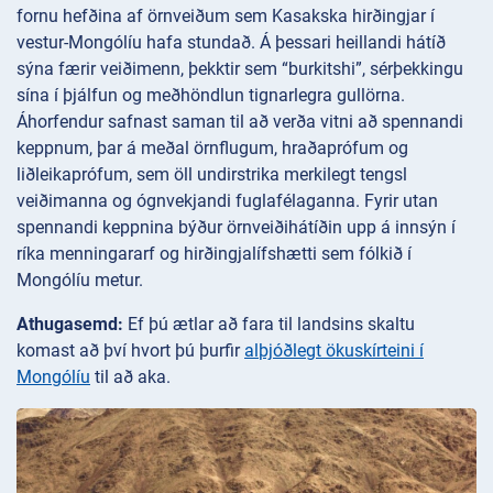
fornu hefðina af örnveiðum sem Kasakska hirðingjar í
vestur-Mongólíu hafa stundað. Á þessari heillandi hátíð
sýna færir veiðimenn, þekktir sem “burkitshi”, sérþekkingu
sína í þjálfun og meðhöndlun tignarlegra gullörna.
Áhorfendur safnast saman til að verða vitni að spennandi
keppnum, þar á meðal örnflugum, hraðaprófum og
liðleikaprófum, sem öll undirstrika merkilegt tengsl
veiðimanna og ógnvekjandi fuglafélaganna. Fyrir utan
spennandi keppnina býður örnveiðihátíðin upp á innsýn í
ríka menningararf og hirðingjalífshætti sem fólkið í
Mongólíu metur.
Athugasemd:
Ef þú ætlar að fara til landsins skaltu
komast að því hvort þú þurfir
alþjóðlegt ökuskírteini í
Mongólíu
til að aka.