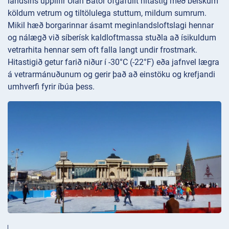
landsins upplifir Úlan Bator öfgafullt hitastig með beiskum
köldum vetrum og tiltölulega stuttum, mildum sumrum.
Mikil hæð borgarinnar ásamt meginlandsloftslagi hennar
og nálægð við síberísk kaldloftmassa stuðla að ísikuldum
vetrarhita hennar sem oft falla langt undir frostmark.
Hitastigið getur farið niður í -30°C (-22°F) eða jafnvel lægra
á vetrarmánuðunum og gerir það að einstöku og krefjandi
umhverfi fyrir íbúa þess.