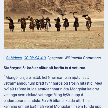
Gabideen
,
CC BY-SA 4.0
, í gegnum Wikimedia Commons
Staðreynd 8: Það er siður að borða ís á veturna
Í Mongólíu sjá einstök hefð heimamenn njóta íss á
vetrarmánuðunum þrátt fyrir harða og frosin hitastig. Með
því að faðma kulda árstíðarinnar njóta Mongólar kaldrar
veitinga sem elskað vetrargæði og býður upp á
endurnærandi andstæðu við bitandi kulda úti. Til er
kenning um að það hafi verið Mongólarnir sem fundu upp