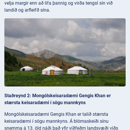
velja margir enn að lifa þannig og virða tengsl sín við
landið og arfleifð sína.
Staðreynd 2: Mongólskeisaradæmi Gengis Khan er
stærsta keisaradæmi í sögu mannkyns
Mongólskeisaradæmi Gengis Khan er talið stærsta
keisaradæmi í sögu mannkyns. Á blómaskeiði sínu
snemma á 13. öld náði það yfir víðfeðm landsvæði víðs