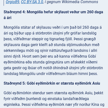
Orgio89
,
CC BY-SA 3.0
, í gegnum Wikimedia Commons
Staðreynd 4: Mongólía hefur skýlaust veður um 260 daga
á ári
Mongólía státar af skýlausu veðri í um það bil 260 daga á
ári og býður upp á stórbrotin útsýni yfir grófar landslög
þess, víðfeðmar steppir og tignarleg fjöll. Þessi gnægð
skýlausra daga gerir kleift að stunda stjörnuskoðun með
sérkennilegu móti og sýnir náttúrufegurð landsins í allri
sinni dýrð. Hvort sem þeir eru að kanna víðfeðma Góbí
eyðimörkina eða stunda göngutúra um afskekkt víðerni
geta gestir og íbúar oft notið óhindrað útsýni yfir stórbrotin
landslag Mongólíu undir víðfeðmum bláum himni þess.
Staðreynd 5: Góbí eyðimörkin er stærsta eyðimörk Asíu
Góbí eyðimörkin stendur sem stærsta eyðimörk Asíu, þekkt
fyrir víðfeðm þurrlendi og einstaka landafræðilega
eiginleika. Þessi víðfeðma eyðimörk nær yfir norður Kína og