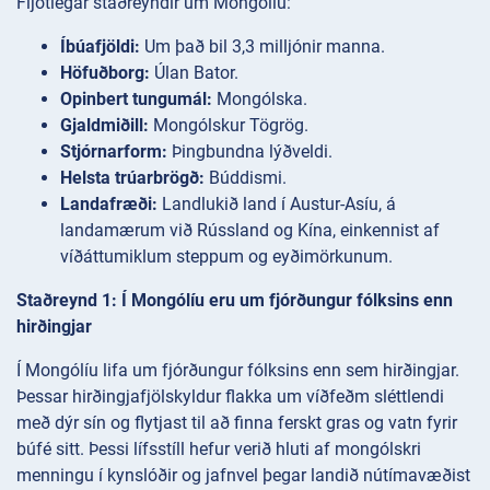
Fljótlegar staðreyndir um Mongólíu:
Íbúafjöldi:
Um það bil 3,3 milljónir manna.
Höfuðborg:
Úlan Bator.
Opinbert tungumál:
Mongólska.
Gjaldmiðill:
Mongólskur Tögrög.
Stjórnarform:
Þingbundna lýðveldi.
Helsta trúarbrögð:
Búddismi.
Landafræði:
Landlukið land í Austur-Asíu, á
landamærum við Rússland og Kína, einkennist af
víðáttumiklum steppum og eyðimörkunum.
Staðreynd 1: Í Mongólíu eru um fjórðungur fólksins enn
hirðingjar
Í Mongólíu lifa um fjórðungur fólksins enn sem hirðingjar.
Þessar hirðingjafjölskyldur flakka um víðfeðm sléttlendi
með dýr sín og flytjast til að finna ferskt gras og vatn fyrir
búfé sitt. Þessi lífsstíll hefur verið hluti af mongólskri
menningu í kynslóðir og jafnvel þegar landið nútímavæðist