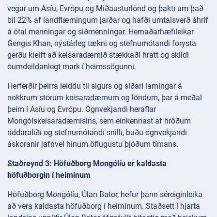
vegar um Asíu, Evrópu og Miðausturlönd og þakti um það
bil 22% af landflæmingum jarðar og hafði umtalsverð áhrif
á ótal menningar og siðmenningar. Hernaðarhæfileikar
Gengis Khan, nýstárleg tækni og stefnumótandi forysta
gerðu kleift að keisaradæmið stækkaði hratt og skildi
óumdeildanlegt mark í heimssögunni.
Herferðir þeirra leiddu til sigurs og síðari lamingar á
nokkrum stórum keisaradæmum og löndum, þar á meðal
þeim í Asíu og Evrópu. Ógnvekjandi heraflar
Mongólskeisaradæmisins, sem einkennast af hröðum
riddaraliði og stefnumótandi snilli, buðu ógnvekjandi
áskoranir jafnvel hinum öflugustu þjóðum tímans.
Staðreynd 3: Höfuðborg Mongólíu er kaldasta
höfuðborgin í heiminum
Höfuðborg Mongólíu, Úlan Bator, hefur þann séreiginleika
að vera kaldasta höfuðborg í heiminum. Staðsett í hjarta