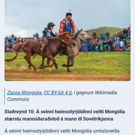
Zazaa Mongolia
,
CC BY-SA 4.0
, í gegnum Wikimedia
Commons
Staðreynd 10: Á seinni heimsstyrjöldinni veitti Mongólía
stærstu mannúðaraðstoð á mann til Sovétríkjanna
Á seinni heimsstyrjöldinni veitti Mongólía umtalsverða