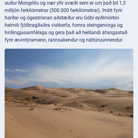
suður Mongólíu og nær yfir svæði sem er um það bil 1,3
milljón ferkílómetrar (500.000 ferkílómetrar). Þrátt fyrir
harðar og ógestrisnari aðstæður eru Góbí eyðimörkin
heimili fjölbragðaðra vistkerfa, fornra steingervinga og
hirðingjasamfélaga og gera það að heillandi áfangastað
fyrir ævintýramenn, rannsakendur og náttúruunnendur.